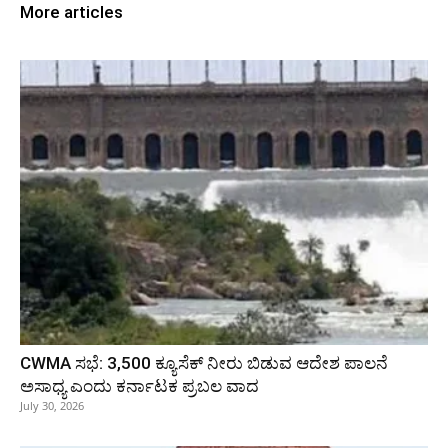
More articles
CWMA ಸಭೆ: 3,500 ಕ್ಯೂಸೆಕ್ ನೀರು ಬಿಡುವ ಆದೇಶ ಪಾಲನೆ
ಅಸಾಧ್ಯ ಎಂದು ಕರ್ನಾಟಕ ಪ್ರಬಲ ವಾದ
July 30, 2026