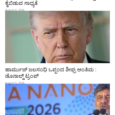
ಕೈಬಿಡುವ ಸಾಧ್ಯತೆ
August 6, 2026
ಹಾರ್ಮುಜ್‌ ಜಲಸಂಧಿ ಒಪ್ಪಂದ ಶೀಘ್ರ ಅಂತಿಮ :
ಡೊನಾಲ್ಡ್‌ ಟ್ರಂಪ್‌
August 5, 2026