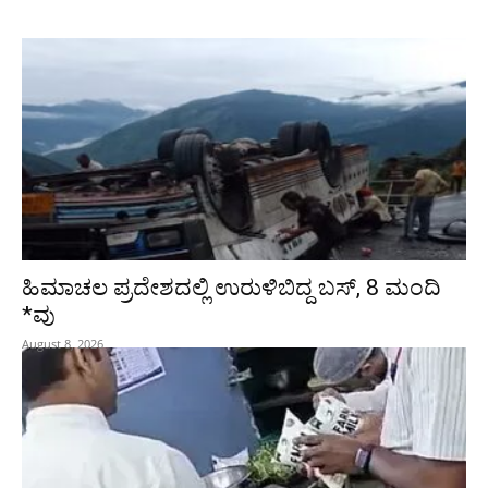
ಹಿಮಾಚಲ ಪ್ರದೇಶದಲ್ಲಿ ಉರುಳಿಬಿದ್ದ ಬಸ್‌, 8 ಮಂದಿ
*ವು
August 8, 2026