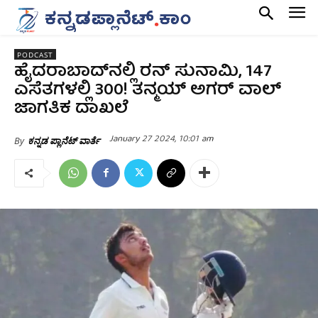
PODCAST
ಹೈದರಾಬಾದ್‌ನಲ್ಲಿ ರನ್‌ ಸುನಾಮಿ, 147
ಎಸೆತಗಳಲ್ಲಿ 300! ತನ್ಮಯ್‌ ಅಗರ್‌ ವಾಲ್‌
ಜಾಗತಿಕ ದಾಖಲೆ
January 27 2024, 10:01 am
By
ಕನ್ನಡ ಪ್ಲಾನೆಟ್ ವಾರ್ತೆ