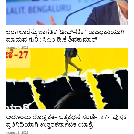
ಬೆಂಗಳೂರನ್ನು ಜಾಗತಿಕ ‘ಡೀಪ್-ಟೆಕ್’ ರಾಜಧಾನಿಯಾಗಿ
ಮಾಡುವ ಗುರಿ : ಸಿಎಂ ಡಿ.ಕೆ ಶಿವಕುಮಾರ್
August 4, 2026
ಅದೊಂದು ದೊಡ್ಡ ಕತೆ- ಆತ್ಮಕಥನ ಸರಣಿ- 27- ಪುಸ್ತಕ
ಪ್ರತಿನಿಧಿಯಾಗಿ ಉತ್ತರಕರ್ನಾಟಕ ಯಾತ್ರೆ
August 6, 2026