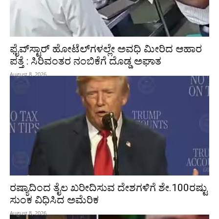
ಫೈವ್‌ಸ್ಟಾರ್ ಹೋಟೆಲ್‌ಗಳಲ್ಲೇ ಅವಧಿ ಮೀರಿದ ಆಹಾರ
ಪತ್ತೆ : ಸಿರಿವಂತರ ನಂಬಿಕೆಗೆ ದೊಡ್ಡ ಅಘಾತ
August 8, 2026
ರಷ್ಯಾದಿಂದ ತೈಲ ಖರೀದಿಸುವ ದೇಶಗಳಿಗೆ ಶೇ.100ರಷ್ಟು
ಸುಂಕ ವಿಧಿಸಿದ ಅಮೆರಿಕ
August 8, 2026