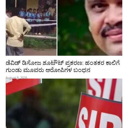
ಡೆವಿಡ್ ಡಿಸೋಜ ಶೂಟೌಟ್ ಪ್ರಕರಣ: ಹಂತಕರ ಕಾಲಿಗೆ
ಗುಂಡು ಮೂವರು ಆರೋಪಿಗಳ ಬಂಧನ
August 8, 2026