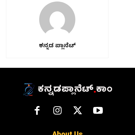
ಕನ್ನಡ ಪ್ಲಾನೆಟ್
About Us