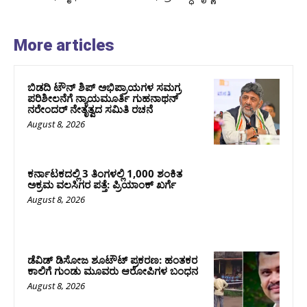
More articles
ಬಿಡದಿ ಟೌನ್ ಶಿಪ್ ಅಭಿಪ್ರಾಯಗಳ ಸಮಗ್ರ
ಪರಿಶೀಲನೆಗೆ ನ್ಯಾಯಮೂರ್ತಿ ಗುಹನಾಥನ್
ನರೇಂದರ್ ನೇತೃತ್ವದ ಸಮಿತಿ ರಚನೆ
August 8, 2026
ಕರ್ನಾಟಕದಲ್ಲಿ 3 ತಿಂಗಳಲ್ಲಿ 1,000 ಶಂಕಿತ
ಅಕ್ರಮ ವಲಸಿಗರ ಪತ್ತೆ: ಪ್ರಿಯಾಂಕ್‌ ಖರ್ಗೆ
August 8, 2026
ಡೆವಿಡ್ ಡಿಸೋಜ ಶೂಟೌಟ್ ಪ್ರಕರಣ: ಹಂತಕರ
ಕಾಲಿಗೆ ಗುಂಡು ಮೂವರು ಆರೋಪಿಗಳ ಬಂಧನ
August 8, 2026