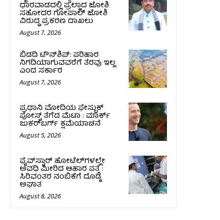
ಧಾರವಾಡದಲ್ಲಿ ಪ್ರಲ್ಹಾದ ಜೋಶಿ
ಸಹೋದರ ಗೋಪಾಲ್ ಜೋಶಿ
ವಿರುದ್ಧ ಪ್ರಕರಣ ದಾಖಲು
August 7, 2026
ಬಿಡದಿ ಟೌನ್‌ಶಿಪ್‌: ಪರಿಹಾರ
ನಿಗದಿಯಾಗುವವರೆಗೆ ತೆರವು ಇಲ್ಲ
ಎಂದ ಸರ್ಕಾರ
August 7, 2026
ಪ್ರಧಾನಿ ಮೋದಿಯ ಫೇಸ್ಬುಕ್‌
ಪೋಸ್ಟ್‌ ತೆಗೆದ ಮೆಟಾ : ಮಾರ್ಕ್
ಜುಕರ್‌ಬರ್ಗ್ ಕ್ಷಮೆಯಾಚನೆ
August 5, 2026
ಫೈವ್‌ಸ್ಟಾರ್ ಹೋಟೆಲ್‌ಗಳಲ್ಲೇ
ಅವಧಿ ಮೀರಿದ ಆಹಾರ ಪತ್ತೆ :
ಸಿರಿವಂತರ ನಂಬಿಕೆಗೆ ದೊಡ್ಡ
ಅಘಾತ
August 8, 2026