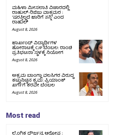
ಮಹಿಳಾ ಮೀಸಲಾತಿ ವಿಚಾರದಲ್ಲಿ
ರಾಹುಲ್‌-ರಿಜಿಜು ವಾಕ್ಸಮರ :
‘ಷರತ್ತಿಲ್ಲದೆ ಜಾರಿಗೆ ತನ್ನಿ’ ಎಂದ
ರಾಹುಲ್‌
August 8, 2026
ಜಾರ್ಖಂಡ್‌ ವಿದ್ಯಾರ್ಥಿಗಳ
ಹೋರಾಟಕ್ಕೆ CJP ಬೆಂಬಲ: ರಾಂಚಿ
ಪ್ರತಿಭಟನಾ ಸ್ಥಳಕ್ಕೆ ನಿಯೋಗ
August 8, 2026
ಅಕ್ರಮ ಬಾಂಗ್ಲಾ ವಲಸಿಗರ ವಿರುದ್ಧ
ಕಟ್ಟುನಿಟ್ಟಿನ ಕ್ರಮ: ಪ್ರಿಯಾಂಕ್
ಖರ್ಗೆಗೆ ಕರವೇ ಬೆಂಬಲ
August 8, 2026
Most read
ಲೈಂಗಿಕ ದೌರ್ಜನ್ಯ ಆರೋಪ :