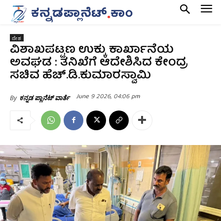
ದೇಶ
ವಿಶಾಖಪಟ್ಟಣ ಉಕ್ಕು ಕಾರ್ಖಾನೆಯ
ಅವಘಡ : ತನಿಖೆಗೆ ಆದೇಶಿಸಿದ ಕೇಂದ್ರ
ಸಚಿವ ಹೆಚ್.ಡಿ.ಕುಮಾರಸ್ವಾಮಿ
June 9 2026, 04:06 pm
By
ಕನ್ನಡ ಪ್ಲಾನೆಟ್ ವಾರ್ತೆ