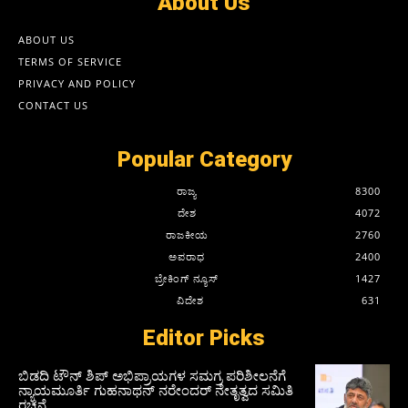
About Us
ABOUT US
TERMS OF SERVICE
PRIVACY AND POLICY
CONTACT US
Popular Category
ರಾಜ್ಯ
8300
ದೇಶ
4072
ರಾಜಕೀಯ
2760
ಅಪರಾಧ
2400
ಬ್ರೇಕಿಂಗ್ ನ್ಯೂಸ್
1427
ವಿದೇಶ
631
Editor Picks
ಬಿಡದಿ ಟೌನ್ ಶಿಪ್ ಅಭಿಪ್ರಾಯಗಳ ಸಮಗ್ರ ಪರಿಶೀಲನೆಗೆ
ನ್ಯಾಯಮೂರ್ತಿ ಗುಹನಾಥನ್ ನರೇಂದರ್ ನೇತೃತ್ವದ ಸಮಿತಿ
ರಚನೆ