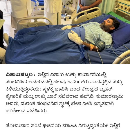
ವಿಶಾಖಪಟ್ಟಣ :
ಇಲ್ಲಿನ ವಿಶಾಖ ಉಕ್ಕು ಕಾರ್ಖಾನೆಯಲ್ಲಿ
ಸಂಭವಿಸಿದ ಅವಘಡದಲ್ಲಿ ಹಲವು ಕಾರ್ಮಿಕರು ಸಾವನ್ನಪ್ಪಿದ ಸುದ್ದಿ
ತಿಳಿಯುತ್ತಿದ್ದಂತೆಯೇ ಸ್ಥಳಕ್ಕೆ ಧಾವಿಸಿ ಬಂದ ಕೇಂದ್ರದ ಬೃಹತ್
ಕೈಗಾರಿಕೆ ಮತ್ತು ಉಕ್ಕು ಖಾತೆ ಸಚಿವರಾದ ಹೆಚ್.ಡಿ. ಕುಮಾರಸ್ವಾಮಿ
ಅವರು, ದುರಂತ ಸಂಭವಿಸಿದ ಸ್ಥಳಕ್ಕೆ ಭೇಟಿ ನೀಡಿ ವಿಸೃತವಾಗಿ
ಪರಿಶೀಲನೆ ನಡೆಸಿದರು.
ಸೋಮವಾರ ಸಂಜೆ ಘಟನೆಯ ಮಾಹಿತಿ ಸಿಗುತ್ತಿದ್ದಂತೆಯೇ ಇಲ್ಲಿಗೆ