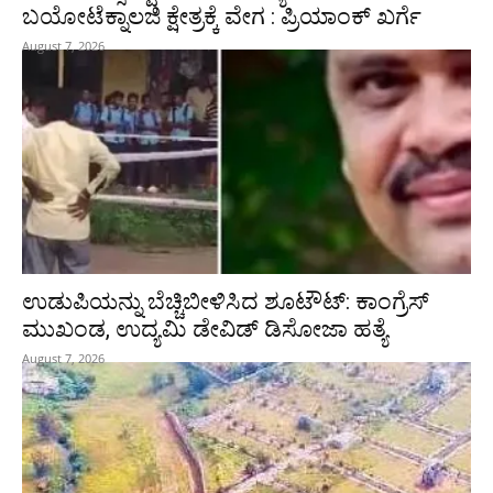
ಬಯೋಟೆಕ್ನಾಲಜಿ ಕ್ಷೇತ್ರಕ್ಕೆ ವೇಗ : ಪ್ರಿಯಾಂಕ್‌ ಖರ್ಗೆ
August 7, 2026
ಉಡುಪಿಯನ್ನು ಬೆಚ್ಚಿಬೀಳಿಸಿದ ಶೂಟೌಟ್‌: ಕಾಂಗ್ರೆಸ್‌
ಮುಖಂಡ, ಉದ್ಯಮಿ ಡೇವಿಡ್ ಡಿಸೋಜಾ ಹತ್ಯೆ
August 7, 2026