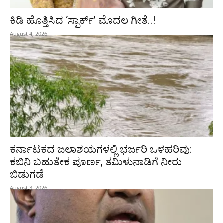
ಕಿಡಿ‌‌ ಹೊತ್ತಿಸಿದ ‘ಸ್ಪಾರ್ಕ್’ ಮೊದಲ‌ ಗೀತೆ..!
August 4, 2026
ಕರ್ನಾಟಕದ ಜಲಾಶಯಗಳಲ್ಲಿ ಭರ್ಜರಿ ಒಳಹರಿವು:
ಕಬಿನಿ ಬಹುತೇಕ ಪೂರ್ಣ, ತಮಿಳುನಾಡಿಗೆ ನೀರು
ಬಿಡುಗಡೆ
August 3, 2026