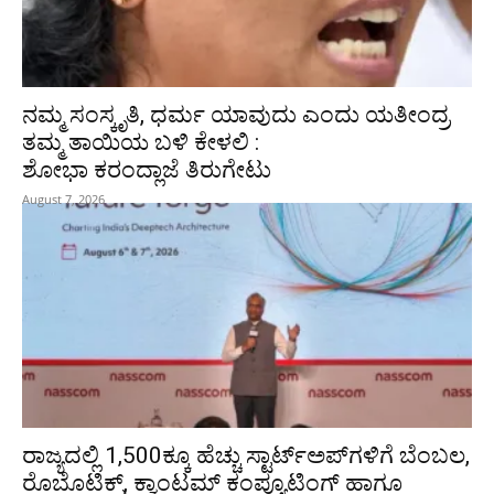
ನಮ್ಮ ಸಂಸ್ಕೃತಿ, ಧರ್ಮ ಯಾವುದು ಎಂದು ಯತೀಂದ್ರ
ತಮ್ಮ ತಾಯಿಯ ಬಳಿ ಕೇಳಲಿ :
ಶೋಭಾ ಕರಂದ್ಲಾಜೆ ತಿರುಗೇಟು
August 7, 2026
ರಾಜ್ಯದಲ್ಲಿ 1,500ಕ್ಕೂ ಹೆಚ್ಚು ಸ್ಟಾರ್ಟ್‌ಅಪ್‌ಗಳಿಗೆ ಬೆಂಬಲ,
ರೊಬೊಟಿಕ್ಸ್, ಕ್ವಾಂಟಮ್ ಕಂಪ್ಯೂಟಿಂಗ್ ಹಾಗೂ