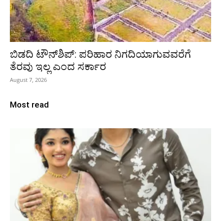
ಬಿಡದಿ ಟೌನ್‌ಶಿಪ್‌: ಪರಿಹಾರ ನಿಗದಿಯಾಗುವವರೆಗೆ
ತೆರವು ಇಲ್ಲ ಎಂದ ಸರ್ಕಾರ
August 7, 2026
Most read