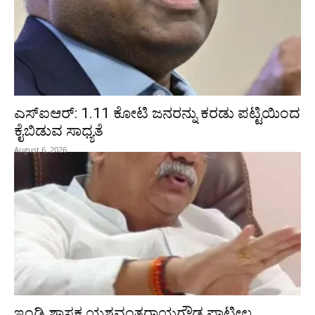
ಎಸ್‌ಐಆರ್‌: 1.11 ಕೋಟಿ ಜನರನ್ನು ಕರಡು ಪಟ್ಟಿಯಿಂದ
ಕೈಬಿಡುವ ಸಾಧ್ಯತೆ
August 6, 2026
ಇಂಡಿ ಶಾಸಕ ಯಶವಂತರಾಯಗೌಡ ಪಾಟೀಲ,