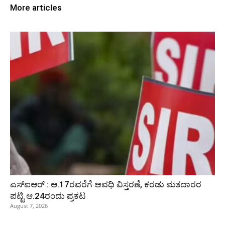
More articles
ಎಸ್‌ಐಆರ್‌ : ಆ.17ರವರೆಗೆ ಅವಧಿ ವಿಸ್ತರಣೆ, ಕರಡು ಮತದಾರರ
ಪಟ್ಟಿ ಆ.24ರಂದು ಪ್ರಕಟ
August 7, 2026