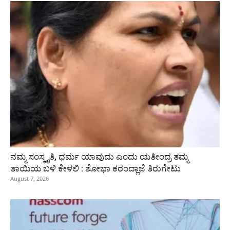
ನಮ್ಮ ಸಂಸ್ಕೃತಿ, ಧರ್ಮ ಯಾವುದು ಎಂದು ಯತೀಂದ್ರ ತಮ್ಮ
ತಾಯಿಯ ಬಳಿ ಕೇಳಲಿ : ಶೋಭಾ ಕರಂದ್ಲಾಜೆ ತಿರುಗೇಟು
August 7, 2026