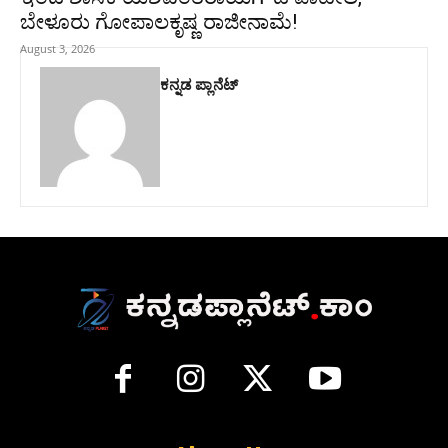
ಬೇಳೂರು ಗೋಪಾಲಕೃಷ್ಣ ರಾಜೀನಾಮೆ!
August 3, 2026
ಕನ್ನಡ ಪ್ಲಾನೆಟ್