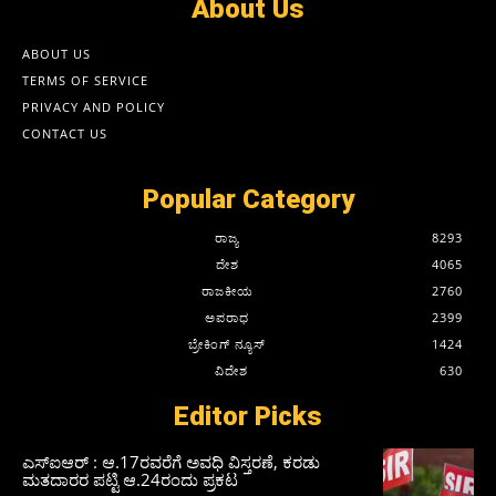
About Us
ABOUT US
TERMS OF SERVICE
PRIVACY AND POLICY
CONTACT US
Popular Category
ರಾಜ್ಯ
8293
ದೇಶ
4065
ರಾಜಕೀಯ
2760
ಅಪರಾಧ
2399
ಬ್ರೇಕಿಂಗ್ ನ್ಯೂಸ್
1424
ವಿದೇಶ
630
Editor Picks
ಎಸ್‌ಐಆರ್‌ : ಆ.17ರವರೆಗೆ ಅವಧಿ ವಿಸ್ತರಣೆ, ಕರಡು
ಮತದಾರರ ಪಟ್ಟಿ ಆ.24ರಂದು ಪ್ರಕಟ