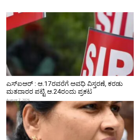
ಎಸ್‌ಐಆರ್‌ : ಆ.17ರವರೆಗೆ ಅವಧಿ ವಿಸ್ತರಣೆ, ಕರಡು
ಮತದಾರರ ಪಟ್ಟಿ ಆ.24ರಂದು ಪ್ರಕಟ
August 7, 2026