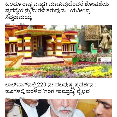
ಹಿಂದೂ ರಾಷ್ಟ್ರವನ್ನಾಗಿ ಮಾಡುವುದೆಂದರೆ ಶೋಷಣೆಯ
ವ್ಯವಸ್ಥೆಯನ್ನು ಮರಳಿ ತರುವುದು : ಯತೀಂದ್ರ
ಸಿದ್ದರಾಮಯ್ಯ
August 6, 2026
ಲಾಲ್‍ಬಾಗ್‍ನಲ್ಲಿ 220 ನೇ ಫಲಪುಷ್ಪ ಪ್ರದರ್ಶನ :
ಹೂಗಳಲ್ಲಿ ಅರಳಿದ ‘ಗಂಗ ಸಾಮ್ರಾಜ್ಯ’ ವೈಭವ
August 6, 2026