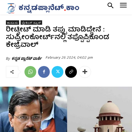
ಕಾನೂನು
ಬ್ರೇಕಿಂಗ್ ನ್ಯೂಸ್
ರೀಟ್ವೀಟ್ ಮಾಡಿ ತಪ್ಪು ಮಾಡಿದ್ದೇನೆ :
ಸುಪ್ರೀಂಕೋರ್ಟ್‌ನಲ್ಲಿ ತಪ್ಪೊಪ್ಪಿಕೊಂಡ
ಕೇಜ್ರಿವಾಲ್‌
February 26 2024, 04:02 pm
By
ಕನ್ನಡ ಪ್ಲಾನೆಟ್ ವಾರ್ತೆ