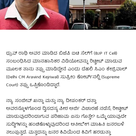
ಧ್ರುವ್ ರಾಥಿ ಅವರ ಮಾಡಿದ ಬಿಜೆಪಿ ಐಟಿ ಸೆಲ್‌ಗೆ (BJP IT Cell)
ಸಂಬಂಧಿಸಿದ ಮಾನಹಾನಿಕರ ವಿಡಿಯೋವನ್ನು ರಿಟ್ವೀಟ್‌ ಮಾಡುವ
ಮೂಲಕ ತಾನು ತಪ್ಪು ಮಾಡಿದ್ದೇನೆ ಎಂದು ದೆಹಲಿ ಸಿಎಂ ಕೇಜ್ರಿವಾಲ್
(Delhi CM Aravind Kejriwal) ಸುಪ್ರೀಂ ಕೋರ್ಟ್‌ನಲ್ಲಿ (Supreme
Court) ತಪ್ಪು ಒಪ್ಪಿಕೊಂಡಿದ್ದಾರೆ.
ನ್ಯಾ. ಸಂಜೀವ್ ಖನ್ನಾ ಮತ್ತು ನ್ಯಾ. ದೀಪಂಕರ್ ದತ್ತಾ
ಅವರನ್ನೊಳಗೊಂಡ ದ್ವಿಸದಸ್ಯ ಪೀಠ ಅರ್ಜಿ ವಿಚಾರಣೆ ನಡೆಸೆ, ರೀಟ್ವೀಟ್
ಮಾಡುವುದರಿಂದಾಗುವ ಪರಿಣಾಮ ಏನು ಗೊತ್ತೇ? ಒಮ್ಮೆ ಯಾವುದೇ
ಸುದ್ದಿಗಳನ್ನು ಹಂಚಿಕೊಳ್ಳುವುದರಿಂದ ಅತೀಬೇಗ ಮಾಹಿತಿ ಜನರಬಳಿ
ತಲುಪುತ್ತದೆ. ಮತ್ತದನ್ನು ಜನರ ಕಿವಿಯಿಂದ ಕಿವಿಗೆ ಹರಡುತ್ತಾ