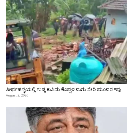
ತೀರ್ಥಹಳ್ಳಿಯಲ್ಲಿ ಗುಡ್ಡ ಕುಸಿದು ಕೊಪ್ಪಳ ಮಗು ಸೇರಿ ಮೂವರ *ವು
August 2, 2026