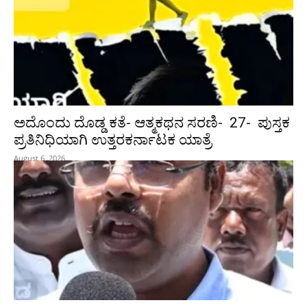
ಅದೊಂದು ದೊಡ್ಡ ಕತೆ- ಆತ್ಮಕಥನ ಸರಣಿ- 27- ಪುಸ್ತಕ
ಪ್ರತಿನಿಧಿಯಾಗಿ ಉತ್ತರಕರ್ನಾಟಕ ಯಾತ್ರೆ
August 6, 2026