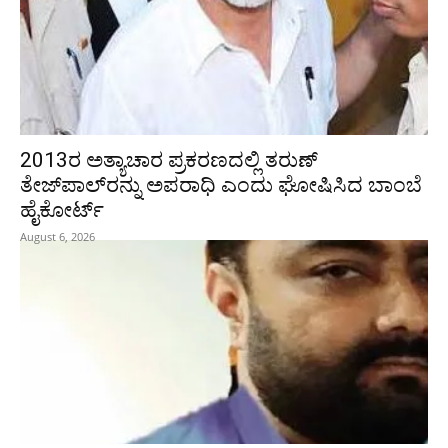
2013ರ ಅತ್ಯಾಚಾರ ಪ್ರಕರಣದಲ್ಲಿ ತರುಣ್
ತೇಜ್‌ಪಾಲ್‌ರನ್ನು ಅಪರಾಧಿ ಎಂದು ಘೋಷಿಸಿದ ಬಾಂಬೆ
ಹೈಕೋರ್ಟ್
August 6, 2026