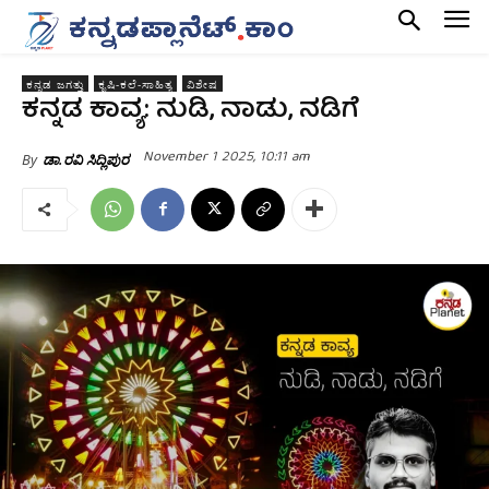
ಕನ್ನಡ ಜಗತ್ತು
ಕೃಷಿ-ಕಲೆ-ಸಾಹಿತ್ಯ
ವಿಶೇಷ
ಕನ್ನಡ ಕಾವ್ಯ: ನುಡಿ, ನಾಡು, ನಡಿಗೆ
November 1 2025, 10:11 am
By
ಡಾ.ರವಿ ಸಿದ್ಲಿಪುರ