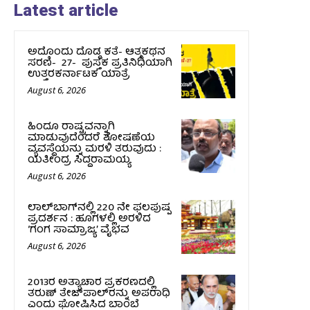
Latest article
ಅದೊಂದು ದೊಡ್ಡ ಕತೆ- ಆತ್ಮಕಥನ
ಸರಣಿ- 27- ಪುಸ್ತಕ ಪ್ರತಿನಿಧಿಯಾಗಿ
ಉತ್ತರಕರ್ನಾಟಕ ಯಾತ್ರೆ
August 6, 2026
ಹಿಂದೂ ರಾಷ್ಟ್ರವನ್ನಾಗಿ
ಮಾಡುವುದೆಂದರೆ ಶೋಷಣೆಯ
ವ್ಯವಸ್ಥೆಯನ್ನು ಮರಳಿ ತರುವುದು :
ಯತೀಂದ್ರ ಸಿದ್ದರಾಮಯ್ಯ
August 6, 2026
ಲಾಲ್‍ಬಾಗ್‍ನಲ್ಲಿ 220 ನೇ ಫಲಪುಷ್ಪ
ಪ್ರದರ್ಶನ : ಹೂಗಳಲ್ಲಿ ಅರಳಿದ
‘ಗಂಗ ಸಾಮ್ರಾಜ್ಯ’ ವೈಭವ
August 6, 2026
2013ರ ಅತ್ಯಾಚಾರ ಪ್ರಕರಣದಲ್ಲಿ
ತರುಣ್ ತೇಜ್‌ಪಾಲ್‌ರನ್ನು ಅಪರಾಧಿ
ಎಂದು ಘೋಷಿಸಿದ ಬಾಂಬೆ