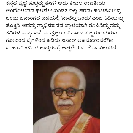
ಕನ್ನಡ ಪ್ರಜ್ಞೆ ಹುಟ್ಟಿದ್ದು ಹೇಗೆ? ಅದು ಕೇವಲ ರಾಜಕೀಯ
ಆಂದೋಲನದ ಫಲವೇ? ಖಂಡಿತ ಇಲ್ಲ. ಹರಿದು ಹಂಚಿಹೋಗಿದ್ದ
ಒಂದು ಜನಾಂಗದ ಎದೆಯಲ್ಲಿ ‘ನಾವೆಲ್ಲ ಒಂದು’ ಎಂಬ ಕಿಡಿಯನ್ನು
ಹೊತ್ತಿಸಿ, ಅದನ್ನು ಸ್ವಾಭಿಮಾನದ ಜ್ವಾಲೆಯಾಗಿ ರೂಪಿಸಿದ್ದು ನಮ್ಮ
ಕವಿಗಳ ಕಾವ್ಯವಾಣಿ. ಈ ಪ್ರಜ್ಞೆಯ ವಿಕಾಸದ ಹೆಜ್ಜೆ ಗುರುತುಗಳು
ಗೋವಿಂದ ಪೈಗಳಿಂದ ಹಿಡಿದು ನಿಸಾರ್ ಅಹಮದ್‌ರವರೆಗಿನ
ಮಹಾನ್ ಕವಿಗಳ ಕಾವ್ಯಗಳಲ್ಲಿ ಅಚ್ಚಳಿಯದಂತೆ ದಾಖಲಾಗಿವೆ.