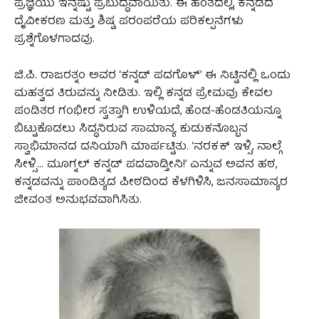
ಪ್ರಜ್ಞೆಯು ಇನ್ನಷ್ಟು ಪ್ರಬುದ್ಧವಾಯಿತು. ಈ ಹಂತದಲ್ಲಿ, ಕನ್ನಡದ
ದೈವೀಕರಣ ಮತ್ತು ಶಿಷ್ಟ ಪರಂಪರೆಯ ಪರಿಕಲ್ಪನೆಗಳು
ಪ್ರಶ್ನೆಗೊಳಗಾದವು.
ಜಿ.ಪಿ. ರಾಜರತ್ನಂ ಅವರ ‘ಕನ್ನಡ್ ಪದಗೊಳ್’ ಈ ನಿಟ್ಟಿನಲ್ಲಿ ಒಂದು
ಮಹತ್ವದ ತಿರುವನ್ನು ನೀಡಿತು. ಇಲ್ಲಿ ಕನ್ನಡ ಪ್ರೇಮವು ಕೇವಲ
ಪಂಡಿತರ ಗಂಭೀರ ಸ್ವತ್ತಾಗಿ ಉಳಿಯದೆ, ಹೆಂಡ-ಹೆಂಡತಿಯನ್ನೂ
ಬಿಟ್ಟುಕೊಡಲು ಸಿದ್ಧನಿರುವ ಸಾಮಾನ್ಯ ಕುಡುಕನೊಬ್ಬನ
ಸ್ವಾಭಿಮಾನದ ದನಿಯಾಗಿ ಮಾರ್ಪಟ್ಟಿತು. ‘ನರಕಕ್ ಇಳ್ಸಿ, ನಾಲ್ಗೆ
ಸೀಳ್ಸಿ… ಮೂಗ್ನಲ್ ಕನ್ನಡ್ ಪದವಾಡ್ತೀನಿ!’ ಎನ್ನುವ ಅವನ ಹಠ,
ಕನ್ನಡವನ್ನು ಪಾಂಡಿತ್ಯದ ಪೀಠದಿಂದ ಕೆಳಗಿಳಿಸಿ, ಜನಸಾಮಾನ್ಯರ
ಜೀವಂತ ಅನುಭವವಾಗಿಸಿತು.