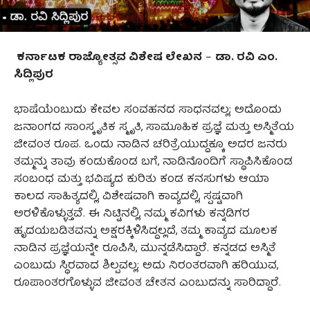
ಕರ್ನಾಟಕ ರಾಜ್ಯೋತ್ಸವ ವಿಶೇಷ ಲೇಖನ
–
ಡಾ. ರವಿ ಎಂ.
ಸಿದ್ಲಿಪುರ
ಭಾಷೆಯೆಂಬುದು ಕೇವಲ ಸಂವಹನದ ಸಾಧನವಲ್ಲ; ಅದೊಂದು
ಜನಾಂಗದ ಸಾಂಸ್ಕೃತಿಕ ಸ್ಮೃತಿ, ಸಾಮೂಹಿಕ ಪ್ರಜ್ಞೆ ಮತ್ತು ಅಸ್ಮಿತೆಯ
ಜೀವಂತ ರೂಪ. ಒಂದು ನಾಡಿನ ಚರಿತ್ರೆಯುದ್ದಕ್ಕೂ ಅದರ ಜನರು
ತಮ್ಮನ್ನು ತಾವು ಕಂಡುಕೊಂಡ ಬಗೆ, ನಾಡಿನೊಂದಿಗೆ ಸ್ಥಾಪಿಸಿಕೊಂಡ
ಸಂಬಂಧ ಮತ್ತು ಭವಿಷ್ಯದ ಕುರಿತು ಕಂಡ ಕನಸುಗಳು ಆಯಾ
ಕಾಲದ ಸಾಹಿತ್ಯದಲ್ಲಿ, ವಿಶೇಷವಾಗಿ ಕಾವ್ಯದಲ್ಲಿ, ಸ್ಪಷ್ಟವಾಗಿ
ಅರಳಿಕೊಳ್ಳುತ್ತವೆ. ಈ ನಿಟ್ಟಿನಲ್ಲಿ, ನಮ್ಮ ಕವಿಗಳು ಕನ್ನಡಿಗರ
ಹೃದಯಬಡಿತವನ್ನು ಅಕ್ಷರಕ್ಕಿಳಿಸಿದ್ದಲ್ಲದೆ, ತಮ್ಮ ಕಾವ್ಯದ ಮೂಲಕ
ನಾಡಿನ ಪ್ರಜ್ಞೆಯನ್ನೇ ರೂಪಿಸಿ, ಮುನ್ನಡೆಸಿದ್ದಾರೆ. ಕನ್ನಡದ ಅಸ್ಮಿತೆ
ಎಂಬುದು ಸ್ಥಿರವಾದ ಶಿಲ್ಪವಲ್ಲ; ಅದು ನಿರಂತರವಾಗಿ ಹರಿಯುವ,
ರೂಪಾಂತರಗೊಳ್ಳುವ ಜೀವಂತ ಚೇತನ ಎಂಬುದನ್ನು ಸಾರಿದ್ದಾರೆ.