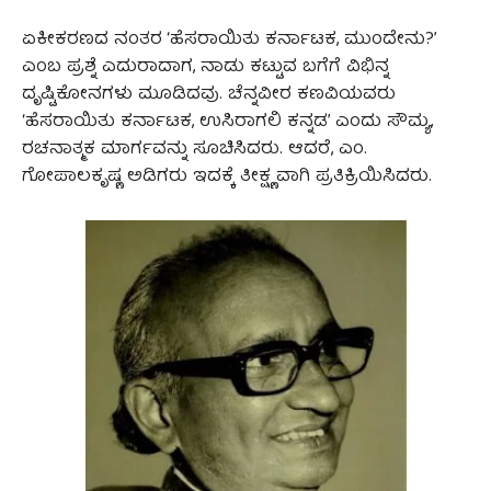
ಏಕೀಕರಣದ ನಂತರ ‘ಹೆಸರಾಯಿತು ಕರ್ನಾಟಕ, ಮುಂದೇನು?’
ಎಂಬ ಪ್ರಶ್ನೆ ಎದುರಾದಾಗ, ನಾಡು ಕಟ್ಟುವ ಬಗೆಗೆ ವಿಭಿನ್ನ
ದೃಷ್ಟಿಕೋನಗಳು ಮೂಡಿದವು. ಚೆನ್ನವೀರ ಕಣವಿಯವರು
‘ಹೆಸರಾಯಿತು ಕರ್ನಾಟಕ, ಉಸಿರಾಗಲಿ ಕನ್ನಡ’ ಎಂದು ಸೌಮ್ಯ,
ರಚನಾತ್ಮಕ ಮಾರ್ಗವನ್ನು ಸೂಚಿಸಿದರು. ಆದರೆ, ಎಂ.
ಗೋಪಾಲಕೃಷ್ಣ ಅಡಿಗರು ಇದಕ್ಕೆ ತೀಕ್ಷ್ಣವಾಗಿ ಪ್ರತಿಕ್ರಿಯಿಸಿದರು.