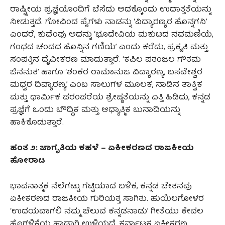
ರಾಷ್ಟ್ರೀಯ ಪ್ರಜ್ಞೆಯೊಂದಿಗೆ ಬೆಸೆದು ಅದಕ್ಕೊಂದು ಉದಾತ್ತತೆಯನ್ನು
ನೀಡುತ್ತದೆ. ಗೋವಿಂದ ಪೈಗಳು ನಾಡನ್ನು ‘ವಿದ್ಯಾರಣ್ಯರ ಹೊನ್ನಗನಿ’
ಎಂದರೆ, ಕುವೆಂಪು ಅದನ್ನು ‘ಭೂದೇವಿಯ ಮಕುಟದ ನವಮಣಿಯೆ,
ಗಂಧದ ಚಂದದ ಹೊನ್ನಿನ ಗಣಿಯೆ’ ಎಂದು ಕರೆದು, ಪ್ರಕೃತಿ ಮತ್ತು
ಸಂಪತ್ತಿನ ದೈವೀಕರಣ ಮಾಡುತ್ತಾರೆ. ‘ಕಪಿಲ ಪತಂಜಲ ಗೌತಮ
ಜಿನನುತ’ ಹಾಗೂ ‘ಶಂಕರ ರಾಮಾನುಜ ವಿದ್ಯಾರಣ್ಯ, ಬಸವೇಶ್ವರ
ಮಧ್ವರ ದಿವ್ಯಾರಣ್ಯ’ ಎಂಬ ಸಾಲುಗಳ ಮೂಲಕ, ನಾಡಿನ ತಾತ್ವಿಕ
ಮತ್ತು ಧಾರ್ಮಿಕ ಪರಂಪರೆಯ ಶ್ರೇಷ್ಠತೆಯನ್ನು ಎತ್ತಿ ಹಿಡಿದು, ಕನ್ನಡ
ಪ್ರಜ್ಞೆಗೆ ಒಂದು ಬೌದ್ಧಿಕ ಮತ್ತು ಆಧ್ಯಾತ್ಮಿಕ ಬುನಾದಿಯನ್ನು
ಹಾಕಿಕೊಡುತ್ತಾರೆ.
ಹಂತ ೨: ಜಾಗೃತಿಯ ಕಹಳೆ – ಏಕೀಕರಣದ ರಾಜಕೀಯ
ಹೋರಾಟ
ಭಾವನಾತ್ಮಕ ನೆಲೆಗಟ್ಟು ಗಟ್ಟಿಯಾದ ಬಳಿಕ, ಕನ್ನಡ ಚೇತನವು
ಏಕೀಕರಣದ ರಾಜಕೀಯ ಗುರಿಯತ್ತ ಸಾಗಿತು. ಹುಯಿಲಗೋಳರ
‘ಉದಯವಾಗಲಿ ನಮ್ಮ ಚೆಲುವ ಕನ್ನಡನಾಡು’ ಗೀತೆಯು ಕೇವಲ
ಹೊಗಳಿಕೆಯ ಹಾಡಾಗಿ ಉಳಿಯದೆ, ಕರ್ನಾಟಕ ಏಕೀಕರಣ