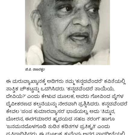
ಜಿ.ಪಿ. ರಾಜರತ್ನಂ
ಈ ಮರುವ್ಯಾಖ್ಯಾನಕ್ಕೆ ಅಡಿಗರು ತಮ್ಮ ‘ಕನ್ನಡವೆಂದರೆ’ ಕವಿತೆಯಲ್ಲಿ
ತಾತ್ವಿಕ ಚೌಕಟ್ಟನ್ನು ಒದಗಿಸಿದರು. ‘ಕನ್ನಡವೆಂದರೆ ತಾಯಿಯೆ,
ದೇವಿಯೆ?’ ಎಂದು ಕೇಳುವ ಮೂಲಕ, ಅವರು ಗೋವಿಂದ ಪೈಗಳ
ದೈವೀಕರಣದ ಕಲ್ಪನೆಯನ್ನು ನೇರವಾಗಿ ಪ್ರಶ್ನಿಸಿದರು. ಕನ್ನಡವೆಂದರೆ
ಕೇವಲ ‘ಪಂಪ ಕುಮಾರವ್ಯಾಸರ’ ಭಾಷೆಯಲ್ಲ, ಅದು ‘ತಿಮ್ಮನ,
ಬೋರನ, ಈರಗಮಾರರ ಹೃದಯದ ಸಹಜ ತರಂಗ’ ಹಾಗೂ
‘ಜನಮನದೊಳಗೂಡಿ ತುಡಿತ ಕಡಿತಗಳ ಪ್ರತಿಕೃತಿ’ ಎಂದು
ಪ್ರತಿಪಾದಿಸಿದರು. ಈ ಮೂಲಕ, ಕುವೆಂಪು ಅವರ ನಾಡಗೀತೆಯಲ್ಲಿ