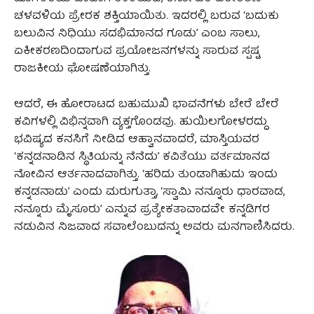
ಚಳವಳಿಯ ಪ್ರೇರಕ ಶಕ್ತಿಯಾಯಿತು. ಇದರಲ್ಲಿ ಬರುವ ‘ಬದುಕು
ಬಲುವಿನ ನಿಧಿಯು ಸದಭಿಮಾನದ ಗೂಡು’ ಎಂಬ ಸಾಲು,
ಏಕೀಕರಣದಿಂದಾಗುವ ಪ್ರಯೋಜನಗಳನ್ನು ಸಾರುವ ಸ್ಪಷ್ಟ
ರಾಜಕೀಯ ಘೋಷಣೆಯಾಗಿತ್ತು.
ಆದರೆ, ಈ ಹೋರಾಟದ ಬಹುಮುಖಿ ಭಾವನೆಗಳು ಬೇರೆ ಬೇರೆ
ಕವಿಗಳಲ್ಲಿ ವಿಭಿನ್ನವಾಗಿ ವ್ಯಕ್ತಗೊಂಡವು. ಹುಯಿಲಗೋಳರದ್ದು
ಭವಿಷ್ಯದ ಕನಸಿಗೆ ನೀಡಿದ ಆಹ್ವಾನವಾದರೆ, ಮಾಸ್ತಿಯವರ
‘ಕನ್ನಡನಾಡಿನ ಸ್ಥಿತಿಯನ್ನು ನೆನೆದು’ ಕವಿತೆಯು ವರ್ತಮಾನದ
ನೋವಿನ ಆರ್ತನಾದವಾಗಿತ್ತು. ‘ಹರಿದು ತುಂಡಾಗಿಹುದು ಇಂದು
ಕನ್ನಡನಾಡು’ ಎಂದು ಮರುಗುತ್ತಾ, ‘ಸ್ವಾಮಿ ನನ್ನೂರು ಧಾರವಾಡ,
ನನ್ನೂರು ಮೈಸೂರು’ ಎನ್ನುವ ಪ್ರತ್ಯೇಕತಾವಾದವೇ ಕನ್ನಡಿಗರ
ನಡುವಿನ ನಿಜವಾದ ಸವಾಲೆಂಬುದನ್ನು ಅವರು ಮನಗಾಣಿಸಿದರು.