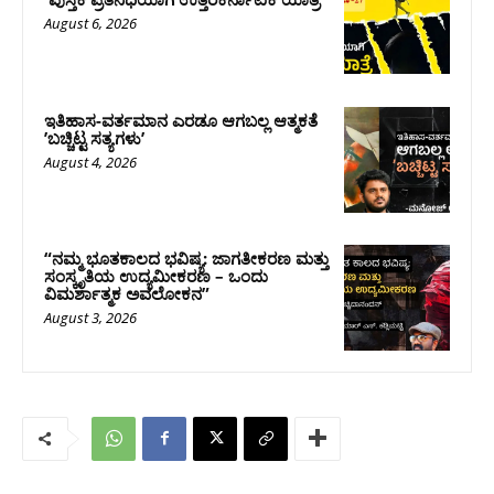
August 6, 2026
ಇತಿಹಾಸ-ವರ್ತಮಾನ ಎರಡೂ ಆಗಬಲ್ಲ ಆತ್ಮಕತೆ
ʼಬಚ್ಚಿಟ್ಟ ಸತ್ಯಗಳುʼ
August 4, 2026
“ನಮ್ಮ ಭೂತಕಾಲದ ಭವಿಷ್ಯ: ಜಾಗತೀಕರಣ ಮತ್ತು
ಸಂಸ್ಕೃತಿಯ ಉದ್ಯಮೀಕರಣ – ಒಂದು
ವಿಮರ್ಶಾತ್ಮಕ ಅವಲೋಕನ”
August 3, 2026