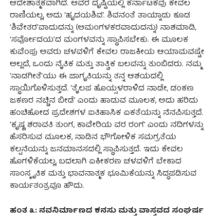
ಆದೇಶಾತ್ಮಕವಾಗಿದೆ. ಅವರ ದೃಷ್ಟಿಯಲ್ಲಿ ಕರ್ನಾಟಕವು ಕೇವಲ
ರಾಣಿಯಲ್ಲ, ಅದು ‘ಹೃದಯಶಿವ’. ಶಿವನಂತೆ ತಾಯ್ನಾಡು ಕೂಡ
‘ಶಿವೇತರ’ವಾದುದನ್ನು (ಅಮಂಗಳಕರವಾದುದನ್ನು) ನಾಶಮಾಡಿ,
‘ಸರ್ವೋದಯ’ದ ಮಂಗಳವನ್ನು ಸ್ಥಾಪಿಸಬೇಕು. ಈ ಮೂಲಕ
ಕುವೆಂಪು ಅವರು ಚಳವಳಿಗೆ ಕೇವಲ ರಾಜಕೀಯ ಆಯಾಮವಷ್ಟೇ
ಅಲ್ಲದೆ, ಒಂದು ನೈತಿಕ ಮತ್ತು ತಾತ್ವಿಕ ಬಲವನ್ನು ತುಂಬಿದರು. ನಮ್ಮ
‘ನಾಡಗೀತೆ’ಯು ಈ ಜಾಗೃತಿಯನ್ನು ತನ್ನ ಆಶಯದಲ್ಲಿ
ಸ್ಥಾಯಿಗೊಳಿಸುತ್ತದೆ. ‘ತೈಲಪ ಹೊಯ್ಸಳರಾಳಿದ ನಾಡೇ, ಡಂಕಣ
ಜಕಣರ ನಚ್ಚಿನ ಬೀಡೆ’ ಎಂದು ಹಾಡುವ ಮೂಲಕ, ಅದು ಹರಿದು
ಹಂಚಿಹೋದ ಪ್ರದೇಶಗಳ ಐತಿಹಾಸಿಕ ಏಕತೆಯನ್ನು ನೆನಪಿಸುತ್ತದೆ.
‘ಕೃಷ್ಣ ಶರಾವತಿ ತುಂಗ, ಕಾವೇರಿಯ ವರ ರಂಗ’ ಎಂದು ನದಿಗಳನ್ನು
ಹೆಸರಿಸುವ ಮೂಲಕ, ನಾಡಿನ ಭೌಗೋಳಿಕ ಸಮಗ್ರತೆಯ
ಕಲ್ಪನೆಯನ್ನು ಜನಮಾನಸದಲ್ಲಿ ಸ್ಥಾಪಿಸುತ್ತದೆ. ಇದು ಕೇವಲ
ಹೊಗಳಿಕೆಯಲ್ಲ, ಬದಲಾಗಿ ಏಕೀಕರಣ ಚಳವಳಿಗೆ ಬೇಕಾದ
ಸಾಂಸ್ಕೃತಿಕ ಮತ್ತು ಭಾವನಾತ್ಮಕ ಭೂಮಿಕೆಯನ್ನು ಸಿದ್ಧಪಡಿಸುವ
ಕಾರ್ಯತಂತ್ರವೂ ಹೌದು.
ಹಂತ ೩: ನವನಿರ್ಮಾಣದ ಕನಸು ಮತ್ತು ವಾಸ್ತವದ ಸಂಘರ್ಷ