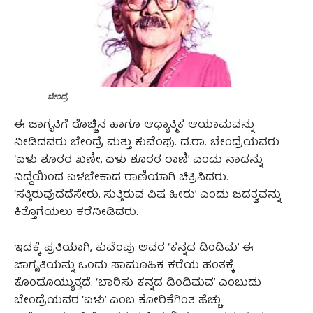
ಬೇಂದ್ರೆ
ಈ ಜಾಗೃತಿಗೆ ರೊಚ್ಚಿನ ಹಾಗೂ ಆಧ್ಯಾತ್ಮಿಕ ಆಯಾಮವನ್ನು
ನೀಡಿದವರು ಬೇಂದ್ರೆ ಮತ್ತು ಕುವೆಂಪು. ದ.ರಾ. ಬೇಂದ್ರೆಯವರು
‘ಏಳು ಶೂರರ ಖಣೀ, ಏಳು ಶೂರರ ರಾಣಿ’ ಎಂದು ನಾಡನ್ನು
ನಿದ್ದೆಯಿಂದ ಏಳಬೇಕಾದ ರಾಣಿಯಾಗಿ ಚಿತ್ರಿಸಿದರು.
‘ಸತ್ತಿರುವುದೆದೆಸೇರು, ಸುತ್ತಿರುವ ವಿಷ ಹೀರು’ ಎಂದು ಜಡತ್ವವನ್ನು
ಕಿತ್ತೊಗೆಯಲು ಕರೆನೀಡಿದರು.
ಇದಕ್ಕೆ ಪ್ರತಿಯಾಗಿ, ಕುವೆಂಪು ಅವರ ‘ಕನ್ನಡ ಡಿಂಡಿಮ’ ಈ
ಜಾಗೃತಿಯನ್ನು ಒಂದು ಸಾಮೂಹಿಕ ಕರೆಯ ಹಂತಕ್ಕೆ
ಕೊಂಡೊಯ್ಯುತ್ತದೆ. ‘ಬಾರಿಸು ಕನ್ನಡ ಡಿಂಡಿಮವ’ ಎಂಬುದು
ಬೇಂದ್ರೆಯವರ ‘ಏಳು’ ಎಂಬ ಕೋರಿಕೆಗಿಂತ ಹೆಚ್ಚು