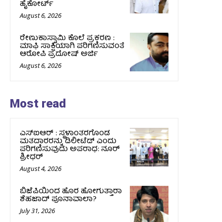
ಹೈಕೋರ್ಟ್
August 6, 2026
ರೇಣುಕಾಸ್ವಾಮಿ ಕೊಲೆ ಪ್ರಕರಣ :
ಮಾಫಿ ಸಾಕ್ಷಿಯಾಗಿ ಪರಿಗಣಿಸುವಂತೆ
ಆರೋಪಿ ಪ್ರದೋಷ್‌ ಅರ್ಜಿ
August 6, 2026
Most read
ಎಸ್‌ಐಆರ್ : ಸ್ಥಳಾಂತರಗೊಂಡ
ಮತದಾರರನ್ನು ಡಿಲೀಟೆಡ್ ಎಂದು
ಪರಿಗಣಿಸುವುದು ಅಪರಾಧ: ನೂರ್
ಶ್ರೀಧರ್
August 4, 2026
ಬಿಜೆಪಿಯಿಂದ ಹೊರ ಹೋಗುತ್ತಾರಾ
ಶೆಹಜಾದ್ ಪೂನಾವಾಲಾ?
July 31, 2026