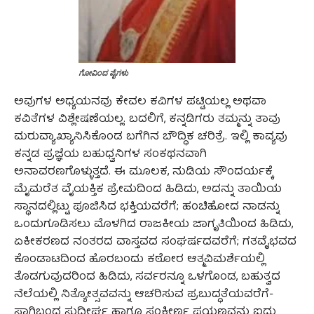
ಗೋವಿಂದ ಪೈಗಳು
ಅವುಗಳ ಅಧ್ಯಯನವು ಕೇವಲ ಕವಿಗಳ ಪಟ್ಟಿಯಲ್ಲ ಅಥವಾ
ಕವಿತೆಗಳ ವಿಶ್ಲೇಷಣೆಯಲ್ಲ. ಬದಲಿಗೆ, ಕನ್ನಡಿಗರು ತಮ್ಮನ್ನು ತಾವು
ಮರುವ್ಯಾಖ್ಯಾನಿಸಿಕೊಂಡ ಬಗೆಗಿನ ಬೌದ್ಧಿಕ ಚರಿತ್ರೆ. ಇಲ್ಲಿ ಕಾವ್ಯವು
ಕನ್ನಡ ಪ್ರಜ್ಞೆಯ ಬಹುಧ್ವನಿಗಳ ಸಂಕಥನವಾಗಿ
ಅನಾವರಣಗೊಳ್ಳುತ್ತದೆ. ಈ ಮೂಲಕ, ನುಡಿಯ ಸೌಂದರ್ಯಕ್ಕೆ
ಮೈಮರೆತ ವೈಯಕ್ತಿಕ ಪ್ರೇಮದಿಂದ ಹಿಡಿದು, ಅದನ್ನು ತಾಯಿಯ
ಸ್ಥಾನದಲ್ಲಿಟ್ಟು ಪೂಜಿಸಿದ ಭಕ್ತಿಯವರೆಗೆ; ಹಂಚಿಹೋದ ನಾಡನ್ನು
ಒಂದುಗೂಡಿಸಲು ಮೊಳಗಿದ ರಾಜಕೀಯ ಜಾಗೃತಿಯಿಂದ ಹಿಡಿದು,
ಏಕೀಕರಣದ ನಂತರದ ವಾಸ್ತವದ ಸಂಘರ್ಷದವರೆಗೆ; ಗತವೈಭವದ
ಕೊಂಡಾಟದಿಂದ ಹೊರಬಂದು ಕಠೋರ ಆತ್ಮವಿಮರ್ಶೆಯಲ್ಲಿ
ತೊಡಗುವುದರಿಂದ ಹಿಡಿದು, ಸರ್ವರನ್ನೂ ಒಳಗೊಂಡ, ಬಹುತ್ವದ
ನೆಲೆಯಲ್ಲಿ ನಿತ್ಯೋತ್ಸವವನ್ನು ಆಚರಿಸುವ ಪ್ರಬುದ್ಧತೆಯವರೆಗೆ-
ಸಾಗಿಬಂದ ಸುದೀರ್ಘ ಹಾಗೂ ಸಂಕೀರ್ಣ ಪಯಣವನ್ನು ಐದು