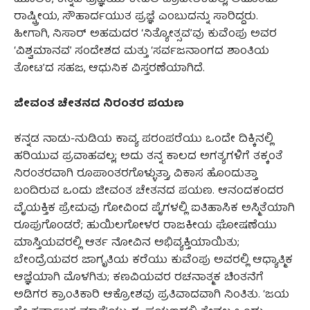
ರಾಷ್ಟ್ರೀಯ, ಸೌಹಾರ್ದಯುತ ಪ್ರಜ್ಞೆ ಎಂಬುದನ್ನು ಸಾರಿದ್ದರು.
ಹೀಗಾಗಿ, ನಿಸಾರ್ ಅಹಮದರ ‘ನಿತ್ಯೋತ್ಸವ’ವು ಕುವೆಂಪು ಅವರ
‘ವಿಶ್ವಮಾನವ’ ಸಂದೇಶದ ಮತ್ತು ‘ಸರ್ವಜನಾಂಗದ ಶಾಂತಿಯ
ತೋಟ’ದ ಸಹಜ, ಆಧುನಿಕ ವಿಸ್ತರಣೆಯಾಗಿದೆ.
ಜೀವಂತ ಚೇತನದ ನಿರಂತರ ಪಯಣ
ಕನ್ನಡ ನಾಡು-ನುಡಿಯ ಕಾವ್ಯ ಪರಂಪರೆಯು ಒಂದೇ ದಿಕ್ಕಿನಲ್ಲಿ
ಹರಿಯುವ ಪ್ರವಾಹವಲ್ಲ; ಅದು ತನ್ನ ಕಾಲದ ಅಗತ್ಯಗಳಿಗೆ ತಕ್ಕಂತೆ
ನಿರಂತರವಾಗಿ ರೂಪಾಂತರಗೊಳ್ಳುತ್ತಾ, ವಿಕಾಸ ಹೊಂದುತ್ತಾ
ಬಂದಿರುವ ಒಂದು ಜೀವಂತ ಚೇತನದ ಪಯಣ. ಆನಂದಕಂದರ
ವೈಯಕ್ತಿಕ ಪ್ರೇಮವು ಗೋವಿಂದ ಪೈಗಳಲ್ಲಿ ಐತಿಹಾಸಿಕ ಅಸ್ಮಿತೆಯಾಗಿ
ರೂಪುಗೊಂಡರೆ; ಹುಯಿಲಗೋಳರ ರಾಜಕೀಯ ಘೋಷಣೆಯು
ಮಾಸ್ತಿಯವರಲ್ಲಿ ಆರ್ತ ನೋವಿನ ಅಭಿವ್ಯಕ್ತಿಯಾಯಿತು;
ಬೇಂದ್ರೆಯವರ ಜಾಗೃತಿಯ ಕರೆಯು ಕುವೆಂಪು ಅವರಲ್ಲಿ ಆಧ್ಯಾತ್ಮಿಕ
ಆಜ್ಞೆಯಾಗಿ ಮೊಳಗಿತು; ಕಣವಿಯವರ ರಚನಾತ್ಮಕ ಚಿಂತನೆಗೆ
ಅಡಿಗರ ಕ್ರಾಂತಿಕಾರಿ ಆಕ್ರೋಶವು ಪ್ರತಿವಾದವಾಗಿ ನಿಂತಿತು. ‘ಜಯ