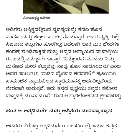
ಗೋಪಾಲಕೃಷ್ಣ ಅಡಿಗರು
ಅಡಿಗರು ಅಸ್ತಿತ್ವದಲ್ಲಿರುವ ವ್ಯವಸ್ಥೆಯನ್ನೇ ಕೆಡವಿ ‘ಹೊಸ
ನಾಡೊಂದನ್ನು’ ಕಟ್ಟಲು ಸಂಕಲ್ಪ ತೊಡುತ್ತಾರೆ. ಅವರ ದೃಷ್ಟಿಯಲ್ಲಿ,
ನಿಜವಾದ ಶತ್ರುಗಳು ಹೊರಗಿಲ್ಲ; ಬದಲಾಗಿ ‘ಜಾತಿ ಮತ ಭೇದಗಳ
ಕಂದಕ’, ‘ರೂಢಿರಾಕ್ಷಸ’ ಮತ್ತು ‘ಅನ್ನದ ಅನ್ಯಾಯದ ದಾವಾಗ್ನಿ’ಯ
ರೂಪದಲ್ಲಿ ನಮ್ಮೊಳಗೇ ಇದ್ದಾರೆ. ‘ನಿಮ್ಮೆಲರನು ತೊಡೆದು ನಿಮ್ಮ
ಮಸಣದ ಮೇಲೆ ಕಟ್ಟುವೆವು ನಾವು ಹೊಸ ನಾಡೊಂದನು’ ಎಂಬ
ಅವರ ಸಾಲುಗಳು, ನಾಡಿನ ವೈಭವದ ಕಥನಗಳಿಗೆ ಪ್ರತಿಯಾಗಿ,
ಸಾಮಾಜಿಕ ನ್ಯಾಯವಿಲ್ಲದ ಸ್ವಾಭಿಮಾನಕ್ಕೆ ಅರ್ಥವಿಲ್ಲವೆಂದು
ನೇರವಾಗಿ ಸಾರುತ್ತವೆ. ಇದು ಕನ್ನಡ ಪ್ರಜ್ಞೆಯು ತನ್ನದೇ ಕಠೋರ
ವಾಸ್ತವಕ್ಕೆ ಮುಖಾಮುಖಿಯಾದ ಆತ್ಮಾವಲೋಕನದ ಕ್ಷಣವಾಗಿತ್ತು.
ಹಂತ ೪: ಆತ್ಮವಿಮರ್ಶೆ ಮತ್ತು ಅಸ್ಮಿತೆಯ ಮರುವ್ಯಾಖ್ಯಾನ
ಅಡಿಗರು ತೆರೆದಿಟ್ಟ ಆತ್ಮವಿಮರ್ಶೆಯ ಹಾದಿಯಲ್ಲಿ ಸಾಗಿದ ಕನ್ನಡ