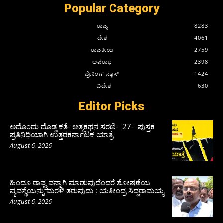
Popular Category
ರಾಜ್ಯ
8283
ದೇಶ
4061
ರಾಜಕೀಯ
2759
ಅಪರಾಧ
2398
ಬ್ರೇಕಿಂಗ್ ನ್ಯೂಸ್
1424
ವಿದೇಶ
630
Editor Picks
ಅದೊಂದು ದೊಡ್ಡ ಕತೆ- ಆತ್ಮಕಥನ ಸರಣಿ- 27- ಪುಸ್ತಕ
ಪ್ರತಿನಿಧಿಯಾಗಿ ಉತ್ತರಕರ್ನಾಟಕ ಯಾತ್ರೆ
August 6, 2026
ಹಿಂದೂ ರಾಷ್ಟ್ರವನ್ನಾಗಿ ಮಾಡುವುದೆಂದರೆ ಶೋಷಣೆಯ
ವ್ಯವಸ್ಥೆಯನ್ನು ಮರಳಿ ತರುವುದು : ಯತೀಂದ್ರ ಸಿದ್ದರಾಮಯ್ಯ
August 6, 2026