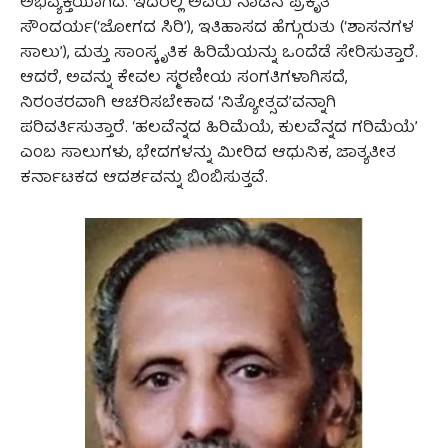
ಅಭಿವ್ಯಕ್ತಿಯಾಗಿದೆ. ಇದರಲ್ಲಿ ಅವರು ನಾಡಿನ ಪ್ರಕೃತಿ
ಸೌಂದರ್ಯ(‘ಜೋಗದ ಸಿರಿ’), ಇತಿಹಾಸದ ಹೆಗ್ಗುರುತು (‘ಶಾಸನಗಳ
ಸಾಲು’), ಮತ್ತು ಸಾಂಸ್ಕೃತಿಕ ಹಿರಿಮೆಯನ್ನು ಒಂದೆಡೆ ಸೇರಿಸುತ್ತಾರೆ.
ಆದರೆ, ಅವನ್ನು ಕೇವಲ ಸ್ಮರಣೀಯ ಸಂಗತಿಗಳಾಗಿಸದೆ,
ನಿರಂತರವಾಗಿ ಆಚರಿಸಬೇಕಾದ ‘ನಿತ್ಯೋತ್ಸವ’ವನ್ನಾಗಿ
ಪರಿವರ್ತಿಸುತ್ತಾರೆ. ‘ಹಲವೆನ್ನದ ಹಿರಿಮೆಯೆ, ಕುಲವೆನ್ನದ ಗರಿಮೆಯೆ’
ಎಂಬ ಸಾಲುಗಳು, ಭೇದಗಳನ್ನು ಮೀರಿದ ಆಧುನಿಕ, ಜಾತ್ಯತೀತ
ಕರ್ನಾಟಕದ ಆದರ್ಶವನ್ನು ಬಿಂಬಿಸುತ್ತವೆ.