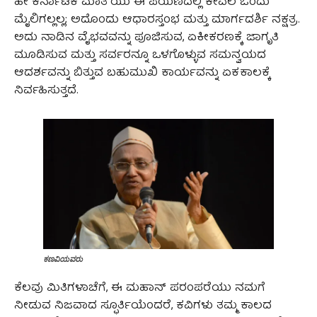
ಹೇ ಕರ್ನಾಟಕ ಮಾತೆ’ಯು ಈ ಪಯಣದಲ್ಲಿ ಕೇವಲ ಒಂದು
ಮೈಲಿಗಲ್ಲಲ್ಲ; ಅದೊಂದು ಆಧಾರಸ್ತಂಭ ಮತ್ತು ಮಾರ್ಗದರ್ಶಿ ನಕ್ಷತ್ರ.
ಅದು ನಾಡಿನ ವೈಭವವನ್ನು ಪೂಜಿಸುವ, ಏಕೀಕರಣಕ್ಕೆ ಜಾಗೃತಿ
ಮೂಡಿಸುವ ಮತ್ತು ಸರ್ವರನ್ನೂ ಒಳಗೊಳ್ಳುವ ಸಮನ್ವಯದ
ಆದರ್ಶವನ್ನು ಬಿತ್ತುವ ಬಹುಮುಖಿ ಕಾರ್ಯವನ್ನು ಏಕಕಾಲಕ್ಕೆ
ನಿರ್ವಹಿಸುತ್ತದೆ.
ಕಣವಿಯವರು
ಕೆಲವು ಮಿತಿಗಳಾಚೆಗೆ, ಈ ಮಹಾನ್ ಪರಂಪರೆಯು ನಮಗೆ
ನೀಡುವ ನಿಜವಾದ ಸ್ಫೂರ್ತಿಯೆಂದರೆ, ಕವಿಗಳು ತಮ್ಮ ಕಾಲದ