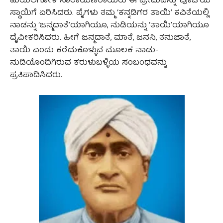
ಹುಯಿಲಗೋಳ ನಾರಾಯಣರಾಯರು ಈ ಪ್ರೇಮವನ್ನು ‘ಪೂಜೆ’ಯ
ಸ್ಥಾಯಿಗೆ ಏರಿಸಿದರು. ಪೈಗಳು ತಮ್ಮ ‘ಕನ್ನಡಿಗರ ತಾಯಿ’ ಕವಿತೆಯಲ್ಲಿ
ನಾಡನ್ನು ‘ಜನ್ಮದಾತೆ’ಯಾಗಿಯೂ, ನುಡಿಯನ್ನು ‘ತಾಯಿ’ಯಾಗಿಯೂ
ದೈವೀಕರಿಸಿದರು. ಹೀಗೆ ಜನ್ಮದಾತೆ, ಮಾತೆ, ಜನನಿ, ತನುಜಾತೆ,
ತಾಯಿ ಎಂದು ಕರೆದುಕೊಳ್ಳುವ ಮೂಲಕ ನಾಡು-
ನುಡಿಯೊಂದಿಗಿರುವ ಕರುಳುಬಳ್ಳಿಯ ಸಂಬಂಧವನ್ನು
ಪ್ರತಿಪಾದಿಸಿದರು.