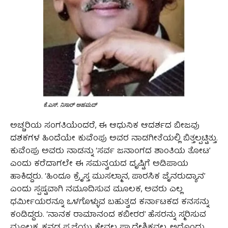
ಕೆ.ಎಸ್. ನಿಸಾರ್ ಅಹಮದ್
ಅಚ್ಚರಿಯ ಸಂಗತಿಯೆಂದರೆ, ಈ ಆಧುನಿಕ ಆದರ್ಶದ ಬೀಜವು
ದಶಕಗಳ ಹಿಂದೆಯೇ ಕುವೆಂಪು ಅವರ ನಾಡಗೀತೆಯಲ್ಲಿ ಬಿತ್ತಲ್ಪಟ್ಟಿತ್ತು.
ಕುವೆಂಪು ಅವರು ನಾಡನ್ನು ‘ಸರ್ವ ಜನಾಂಗದ ಶಾಂತಿಯ ತೋಟ’
ಎಂದು ಕರೆದಾಗಲೇ ಈ ಸಮನ್ವಯದ ದೃಷ್ಟಿಗೆ ಅಡಿಪಾಯ
ಹಾಕಿದ್ದರು. ‘ಹಿಂದೂ ಕ್ರೈಸ್ತ ಮುಸಲ್ಮಾನ, ಪಾರಸಿಕ ಜೈನರುದ್ಯಾನ’
ಎಂದು ಸ್ಪಷ್ಟವಾಗಿ ನಮೂದಿಸುವ ಮೂಲಕ, ಅವರು ಎಲ್ಲ
ಧರ್ಮೀಯರನ್ನೂ ಒಳಗೊಳ್ಳುವ ಬಹುತ್ವದ ಕರ್ನಾಟಕದ ಕನಸನ್ನು
ಕಂಡಿದ್ದರು. ‘ನಾನಕ ರಾಮಾನಂದ ಕಬೀರರ’ ಹೆಸರನ್ನು ಸ್ಮರಿಸುವ
ಮೂಲಕ, ಕನ್ನಡ ಪ್ರಜ್ಞೆಯು ಕೇವಲ ಪ್ರಾದೇಶಿಕವಲ್ಲ, ಅದೊಂದು