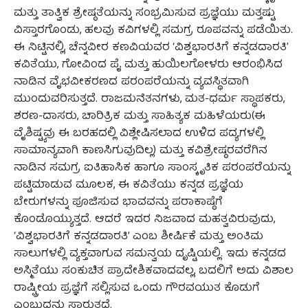
ಮತ್ತು ತಾತ್ವಿಕ ಶ್ರೇಷ್ಠತೆಯನ್ನು ಸಂಭ್ರಮಿಸುವ ಪ್ರಜ್ಞೆಯು ಮತ್ತಷ್ಟು
ವಿಸ್ತಾರಗೊಂಡು, ಹಲವು ಕವಿಗಳಲ್ಲಿ ಸಮಗ್ರ ರೂಪವನ್ನು ಪಡೆಯಿತು.
ಈ ನಿಟ್ಟಿನಲ್ಲಿ, ಚೆನ್ನವೀರ ಕಣವಿಯವರ ‘ವಿಶ್ವಭಾರತಿಗೆ ಕನ್ನಡದಾರತಿ’
ಕವಿತೆಯು, ಗೋವಿಂದ ಪೈ ಮತ್ತು ಹುಯಿಲಗೋಳರು ಆರಂಭಿಸಿದ
ನಾಡಿನ ವೈಭವೀಕರಣದ ಪರಂಪರೆಯನ್ನು ವ್ಯವಸ್ಥಿತವಾಗಿ
ಮುಂದುವರಿಸುತ್ತದೆ. ರಾಜಮನೆತನಗಳು, ಮತ-ಧರ್ಮ ಸ್ಥಾಪಕರು,
ಶರಣ-ದಾಸರು, ಚಾರಿತ್ರಿಕ ಮತ್ತು ಸಾಹಿತ್ಯಕ ಮಹಿಳೆಯರು(ಈ
ವೈಶಿಷ್ಟ್ಯವು ಈ ಬರಹದಲ್ಲಿ ವಿಶ್ಲೇಷಿಸಲಾದ ಉಳಿದ ಪದ್ಯಗಳಲ್ಲಿ
ಸಾಮಾನ್ಯವಾಗಿ ಕಾಣಸಿಗುವುದಿಲ್ಲ) ಮತ್ತು ಕವಿಶ್ರೇಷ್ಠರವರೆಗಿನ
ನಾಡಿನ ಸಮಗ್ರ ಐತಿಹಾಸಿಕ ಹಾಗೂ ಸಾಂಸ್ಕೃತಿಕ ಪರಂಪರೆಯನ್ನು
ಪಟ್ಟಿಮಾಡುವ ಮೂಲಕ, ಈ ಕವಿತೆಯು ಕನ್ನಡ ಪ್ರಜ್ಞೆಯ
ಬೇರುಗಳನ್ನು ಪೂಜಿಸುವ ಭಾವವನ್ನು ಪರಾಕಾಷ್ಠೆಗೆ
ಕೊಂಡೊಯ್ಯುತ್ತದೆ. ಆದರೆ ಇದರ ನಿಜವಾದ ಮಹತ್ವವಿರುವುದು,
‘ವಿಶ್ವಭಾರತಿಗೆ ಕನ್ನಡದಾರತಿ’ ಎಂಬ ಶೀರ್ಷಿಕೆ ಮತ್ತು ಅಂತಿಮ
ಸಾಲುಗಳಲ್ಲಿ ವ್ಯಕ್ತವಾಗುವ ಸಮನ್ವಯ ದೃಷ್ಟಿಯಲ್ಲಿ. ಇದು ಕನ್ನಡದ
ಅಸ್ಮಿತೆಯು ಸಂಕುಚಿತ ಪ್ರಾದೇಶಿಕವಾದವಲ್ಲ, ಬದಲಿಗೆ ಅದು ವಿಶಾಲ
ರಾಷ್ಟ್ರೀಯ ಪ್ರಜ್ಞೆಗೆ ಸಲ್ಲಿಸುವ ಒಂದು ಗೌರವಯುತ ಕೊಡುಗೆ
ಎಂಬುದನ್ನು ಸಾರುತ್ತದೆ.