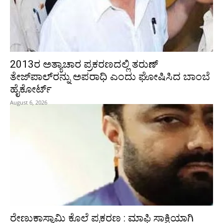
2013ರ ಅತ್ಯಾಚಾರ ಪ್ರಕರಣದಲ್ಲಿ ತರುಣ್
ತೇಜ್‌ಪಾಲ್‌ರನ್ನು ಅಪರಾಧಿ ಎಂದು ಘೋಷಿಸಿದ ಬಾಂಬೆ
ಹೈಕೋರ್ಟ್
August 6, 2026
ರೇಣುಕಾಸ್ವಾಮಿ ಕೊಲೆ ಪ್ರಕರಣ : ಮಾಫಿ ಸಾಕ್ಷಿಯಾಗಿ