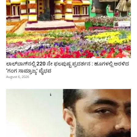
ಲಾಲ್‍ಬಾಗ್‍ನಲ್ಲಿ 220 ನೇ ಫಲಪುಷ್ಪ ಪ್ರದರ್ಶನ : ಹೂಗಳಲ್ಲಿ ಅರಳಿದ
‘ಗಂಗ ಸಾಮ್ರಾಜ್ಯ’ ವೈಭವ
August 6, 2026