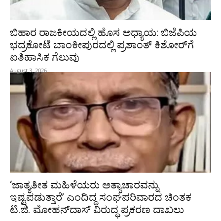
ಬಿಹಾರ ರಾಜಕೀಯದಲ್ಲಿ ಹೊಸ ಅಧ್ಯಾಯ: ಬಿಜೆಪಿಯ
ಭದ್ರಕೋಟೆ ಬಾಂಕೀಪುರದಲ್ಲಿ ಪ್ರಶಾಂತ್ ಕಿಶೋರ್‌ಗೆ
ಐತಿಹಾಸಿಕ ಗೆಲುವು
August 3, 2026
‘ಜಾತ್ಯತೀತ ಮಹಿಳೆಯರು ಅತ್ಯಾಚಾರವನ್ನು
ಇಷ್ಟಪಡುತ್ತಾರೆ’ ಎಂದಿದ್ದ ಸಂಘಪರಿವಾರದ ಚಿಂತಕ
ಟಿ.ಜಿ. ಮೋಹನ್‌ದಾಸ್ ವಿರುದ್ಧ ಪ್ರಕರಣ ದಾಖಲು