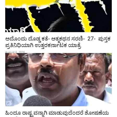
ಅದೊಂದು ದೊಡ್ಡ ಕತೆ- ಆತ್ಮಕಥನ ಸರಣಿ- 27- ಪುಸ್ತಕ
ಪ್ರತಿನಿಧಿಯಾಗಿ ಉತ್ತರಕರ್ನಾಟಕ ಯಾತ್ರೆ
August 6, 2026
ಹಿಂದೂ ರಾಷ್ಟ್ರವನ್ನಾಗಿ ಮಾಡುವುದೆಂದರೆ ಶೋಷಣೆಯ