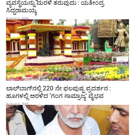
ವ್ಯವಸ್ಥೆಯನ್ನು ಮರಳಿ ತರುವುದು : ಯತೀಂದ್ರ
ಸಿದ್ದರಾಮಯ್ಯ
August 6, 2026
ಲಾಲ್‍ಬಾಗ್‍ನಲ್ಲಿ 220 ನೇ ಫಲಪುಷ್ಪ ಪ್ರದರ್ಶನ :
ಹೂಗಳಲ್ಲಿ ಅರಳಿದ ‘ಗಂಗ ಸಾಮ್ರಾಜ್ಯ’ ವೈಭವ
August 6, 2026