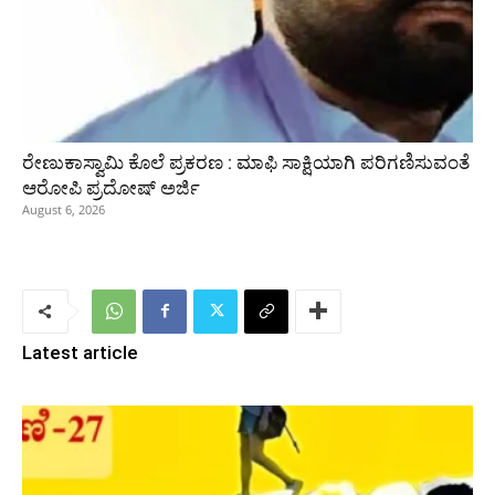
ರೇಣುಕಾಸ್ವಾಮಿ ಕೊಲೆ ಪ್ರಕರಣ : ಮಾಫಿ ಸಾಕ್ಷಿಯಾಗಿ ಪರಿಗಣಿಸುವಂತೆ
ಆರೋಪಿ ಪ್ರದೋಷ್‌ ಅರ್ಜಿ
August 6, 2026
Latest article