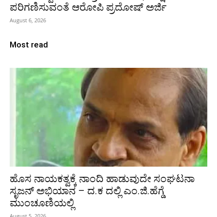
ಪರಿಗಣಿಸುವಂತೆ ಆರೋಪಿ ಪ್ರದೋಷ್‌ ಅರ್ಜಿ
August 6, 2026
Most read
ಹೊಸ ನಾಯಕತ್ವಕ್ಕೆ ನಾಂದಿ ಹಾಡುವುದೇ ಸಂಘಟನಾ
ಸೃಜನ್ ಅಭಿಯಾನ – ದ.ಕ ದಲ್ಲಿ ಎಂ.ಜಿ.ಹೆಗ್ಡೆ
ಮುಂಚೂಣಿಯಲ್ಲಿ
August 5, 2026