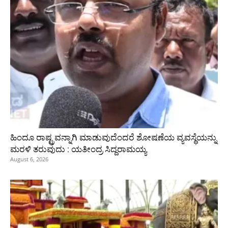
ಹಿಂದೂ ರಾಷ್ಟ್ರವನ್ನಾಗಿ ಮಾಡುವುದೆಂದರೆ ಶೋಷಣೆಯ ವ್ಯವಸ್ಥೆಯನ್ನು
ಮರಳಿ ತರುವುದು : ಯತೀಂದ್ರ ಸಿದ್ದರಾಮಯ್ಯ
August 6, 2026