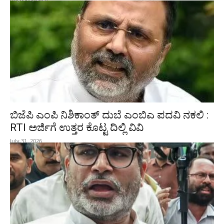
ಬಿಜೆಪಿ ಎಂಪಿ ನಿಶಿಕಾಂತ್ ದುಬೆ ಎಂಬಿಎ ಪದವಿ ನಕಲಿ :
RTI ಅರ್ಜಿಗೆ ಉತ್ತರ ಕೊಟ್ಟ ದಿಲ್ಲಿ ವಿವಿ
July 31, 2026