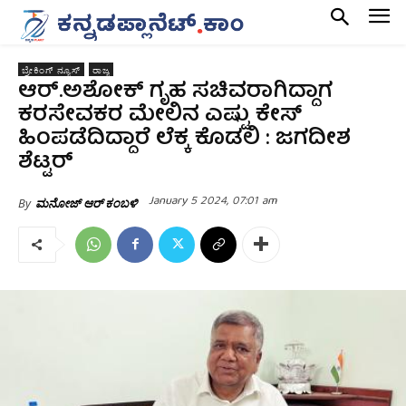
ಬ್ರೇಕಿಂಗ್ ನ್ಯೂಸ್
ರಾಜ್ಯ
ಆರ್.ಅಶೋಕ್ ಗೃಹ ಸಚಿವರಾಗಿದ್ದಾಗ
ಕರಸೇವಕರ ಮೇಲಿನ ಎಷ್ಟು ಕೇಸ್
ಹಿಂಪಡೆದಿದ್ದಾರೆ ಲೆಕ್ಕ ಕೊಡಲಿ : ಜಗದೀಶ
ಶೆಟ್ಟರ್
January 5 2024, 07:01 am
By
ಮನೋಜ್ ಆರ್ ಕಂಬಳಿ