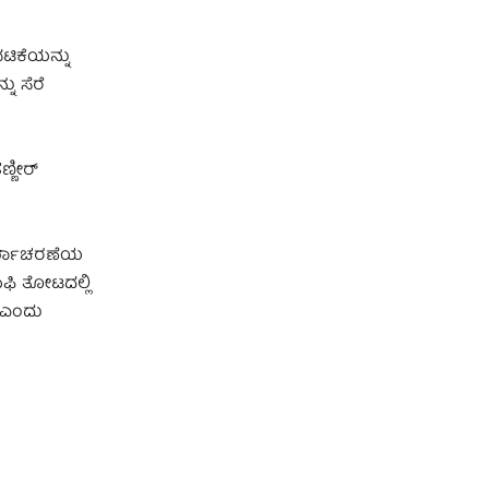
ಟಿಕೆಯನ್ನು
ು ಸೆರೆ
್ಣೀರ್
ಕಾರ್ಯಾಚರಣೆಯ
ಾಫಿ ತೋಟದಲ್ಲಿ
ೆ ಎಂದು