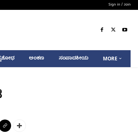
Sign in / Join
್ಯಶೋಧ
ಅಂಕಣ
ಸಂಪಾದಕೀಯ
MORE
ಿ