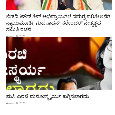
ಬಿಡದಿ ಟೌನ್ ಶಿಪ್ ಅಭಿಪ್ರಾಯಗಳ ಸಮಗ್ರ ಪರಿಶೀಲನೆಗೆ
ನ್ಯಾಯಮೂರ್ತಿ ಗುಹನಾಥನ್ ನರೇಂದರ್ ನೇತೃತ್ವದ
ಸಮಿತಿ ರಚನೆ
August 8, 2026
ಮಸಿ ಎರಚಿ ಮನೋಸ್ಥೈರ್ಯ ಕುಗ್ಗಿಸಲಾಗದು
August 8, 2026