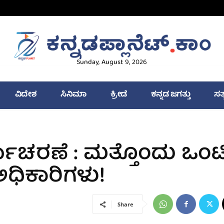
Sunday, August 9, 2026
ವಿದೇಶ
ಸಿನಿಮಾ
ಕ್ರೀಡೆ
ಕನ್ನಡ ಜಗತ್ತು
ಸತ
ಯಾಚರಣೆ : ಮತ್ತೊಂದು ಒಂಟ
ಅಧಿಕಾರಿಗಳು!
Share