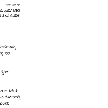
Next article
ಟಗಾರರಿಗೆ MES
 ಜೀವ ಬೆದರಿಕೆ!
ಟಿಕೆಯನ್ನು
ು ಸೆರೆ
್ಣೀರ್
ಕಾರ್ಯಾಚರಣೆಯ
ಾಫಿ ತೋಟದಲ್ಲಿ
ೆ ಎಂದು