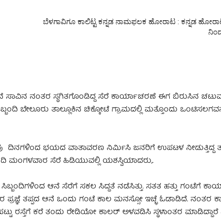
ಬೆಳಗಾವಿಗೂ ಕಾಲಿಟ್ಟ ಕನ್ನಡ ನಾಮಫಲಕ ಹೋರಾಟ : ಕನ್ನಡ ಹೋರಾ
ನಿಂದ
 ಸಾವಿನ ನಂತರ ಸ್ಥಗಿತಗೊಂಡಿದ್ದ ಸೆರೆ ಕಾರ್ಯಾಚರಣೆ ಈಗ ಬಿರುಸಿನ ಚಟುವ
ಬ್ಬಂದಿ ಬೇಲೂರು ತಾಲ್ಲೂಕಿನ ಚಿಕ್ಕೋಟೆ ಗ್ರಾಮದಲ್ಲಿ ಮತ್ತೊಂದು ಒಂಟಿಸಲಗವನ್ನ
ಿ ಕೆಲವು ದಿನಗಳಿಂದ ಭಯದ ವಾತಾವರಣ ನಿರ್ಮಿಸಿ ಜನರಿಗೆ ಉಪಟಳ ನೀಡುತ್ತಿದ್ದ ತಣ
ಂದಿ ಮಂಗಳವಾರ ಸೆರೆ ಹಿಡಿಯುವಲ್ಲಿ ಯಶಸ್ವಿಯಾದರು,.
ಸಿಬ್ಬಂದಿಗಳಿಂದ ಆನೆ ಸೆರೆಗೆ ಸಕಲ ಸಿದ್ದತೆ ನಡೆಸಿತ್ತು. ಸತತ ಹತ್ತು ಗಂಟೆಗೆ 
ತರ ಪ್ರಜ್ಞೆ ತಪ್ಪದ ಆನೆ ಒಂದು ಗಂಟೆ ಕಾಲ ಮನಸ್ಸೋ ಇಚ್ಛೆ ಓಡಾಡಿದೆ. ನಂತರ ಕ
ಪಟ್ಟು ರಸ್ತೆಗೆ ಕರೆ ತಂದು ರೇಡಿಯೋ ಕಾಲರ್ ಅಳವಡಿಸಿ ಸ್ಥಳಾಂತರ ಮಾಡಿದ್ದಾರ