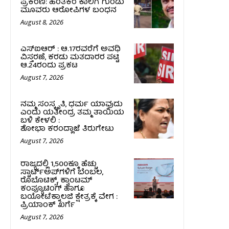
ಪ್ರಕರಣ: ಹಂತಕರ ಕಾಲಿಗೆ ಗುಂಡು
ಮೂವರು ಆರೋಪಿಗಳ ಬಂಧನ
August 8, 2026
ಎಸ್‌ಐಆರ್‌ : ಆ.17ರವರೆಗೆ ಅವಧಿ
ವಿಸ್ತರಣೆ, ಕರಡು ಮತದಾರರ ಪಟ್ಟಿ
ಆ.24ರಂದು ಪ್ರಕಟ
August 7, 2026
ನಮ್ಮ ಸಂಸ್ಕೃತಿ, ಧರ್ಮ ಯಾವುದು
ಎಂದು ಯತೀಂದ್ರ ತಮ್ಮ ತಾಯಿಯ
ಬಳಿ ಕೇಳಲಿ :
ಶೋಭಾ ಕರಂದ್ಲಾಜೆ ತಿರುಗೇಟು
August 7, 2026
ರಾಜ್ಯದಲ್ಲಿ 1,500ಕ್ಕೂ ಹೆಚ್ಚು
ಸ್ಟಾರ್ಟ್‌ಅಪ್‌ಗಳಿಗೆ ಬೆಂಬಲ,
ರೊಬೊಟಿಕ್ಸ್, ಕ್ವಾಂಟಮ್
ಕಂಪ್ಯೂಟಿಂಗ್ ಹಾಗೂ
ಬಯೋಟೆಕ್ನಾಲಜಿ ಕ್ಷೇತ್ರಕ್ಕೆ ವೇಗ :
ಪ್ರಿಯಾಂಕ್‌ ಖರ್ಗೆ
August 7, 2026