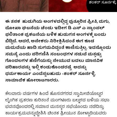
ಈ ತನಕ ಹುಡುಗಿಯ ಅಂಗಳದಲ್ಲಿದ್ದ ಪುತ್ತೂರಿನ ಪ್ರೀತಿ
,
ಮಗು
,
ದೋಖಾ ಘಟನೆಯ ಚೆಂಡು ಇದೀಗ ಡಿ ಎನ್ ಎ ಸ್ಯಾಂಪಲ್
ಫಲಿತಾಂಶ ಪ್ರಕಟನೆಯ ಬಳಿಕ ಹುಡುಗನ ಅಂಗಳಕ್ಕೆ ಬಂದು
ಬಿದ್ದಿದೆ
.
ಆದರೆ
,
ಅನೇಕರು ನಿರೀಕ್ಷಿಸಿದಂತೆ ಈಗ ಕೂಡ
ಮದುವೆಯ ಹಾದಿ ಸುಗಮವಿದ್ದಂತೆ ಕಾಣಿಸುತ್ತಿಲ್ಲ. ಇದನ್ನೊಂದು
ಸಮಸ್ಯೆ ಎಂದು ಪರಿಗಣಿಸಿ ಸಂಬಂಧಗಳ ನಡುವೆ ಮತ್ತಷ್ಟು
ಗೊಂದಲಗಳ ಹೆಣಿಗೆಯನ್ನು ನೇಯುವ ಬದಲು ಮಾನವಿಕ
ಪರಿಹಾರವನ್ನು
ಇಲ್ಲಿ ಕಂಡುಕೊಂಡರಷ್ಟೆ ಅದನ್ನು
ಧರ್ಮಕಾರ್ಯ ಎಂದೆನ್ನಬಹುದು
-ಶಂಕರ್‌ ಸೂರ್ನಳ್ಳಿ,
ಸಾಮಾಜಿಕ ಹೋರಾಟಗಾರರು.
ಕೆಲವಾರು ವರ್ಷಗಳ ಹಿಂದೆ ಹೊಸನಗರದ ಸ್ವಾಮೀಜಿಯೊಬ್ಬರ
ಲೈಂಗಿಕ ಪ್ರಕರಣ ಕುರಿತಂತೆ ಮಂಗಳೂರು ಬಲ್ಮಠದ ಬಳಿಯ ಸಭಾ
ಭವನವೊಂದರಲ್ಲಿ ಸಮಾನ ಮನಸ್ಕರ ಸಭೆಯೊಂದು ನಡೆದಿತ್ತು.
ಕಾರ್ಯಕ್ರಮವನ್ನುದ್ದೇಶಿಸಿ ಚಿಂತಕ ಶ್ರೀಯುತ ತೋಳ್ಪಾಡಿಯವರು