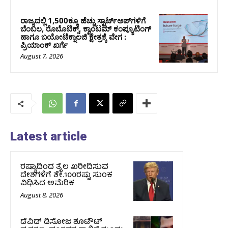
ರಾಜ್ಯದಲ್ಲಿ 1,500ಕ್ಕೂ ಹೆಚ್ಚು ಸ್ಟಾರ್ಟ್‌ಅಪ್‌ಗಳಿಗೆ
ಬೆಂಬಲ, ರೊಬೊಟಿಕ್ಸ್, ಕ್ವಾಂಟಮ್ ಕಂಪ್ಯೂಟಿಂಗ್
ಹಾಗೂ ಬಯೋಟೆಕ್ನಾಲಜಿ ಕ್ಷೇತ್ರಕ್ಕೆ ವೇಗ :
ಪ್ರಿಯಾಂಕ್‌ ಖರ್ಗೆ
August 7, 2026
Latest article
ರಷ್ಯಾದಿಂದ ತೈಲ ಖರೀದಿಸುವ
ದೇಶಗಳಿಗೆ ಶೇ.100ರಷ್ಟು ಸುಂಕ
ವಿಧಿಸಿದ ಅಮೆರಿಕ
August 8, 2026
ಡೆವಿಡ್ ಡಿಸೋಜ ಶೂಟೌಟ್