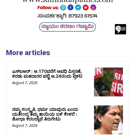
More articles
ಎಸ್‌ಐಆರ್‌ : ಆ.17ರವರೆಗೆ ಅವಧಿ ವಿಸ್ತರಣೆ,
ಕರಡು ಮತದಾರರ ಪಟ್ಟಿ ಆ.24ರಂದು ಪ್ರಕಟ
August 7, 2026
ನಮ್ಮ ಸಂಸ್ಕೃತಿ, ಧರ್ಮ ಯಾವುದು ಎಂದು
ಯತೀಂದ್ರ ತಮ್ಮ ತಾಯಿಯ ಬಳಿ ಕೇಳಲಿ :
ಶೋಭಾ ಕರಂದ್ಲಾಜೆ ತಿರುಗೇಟು
August 7, 2026