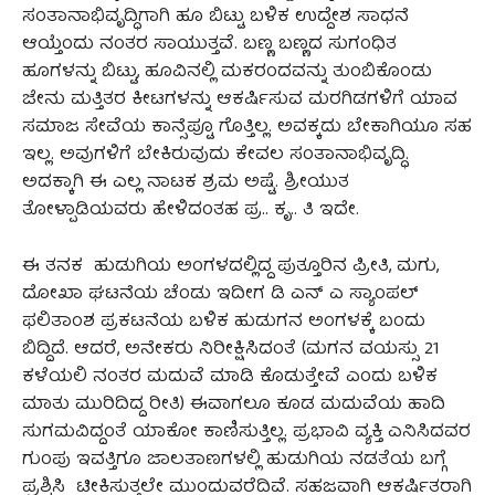
ಸಂತಾನಾಭಿವೃದ್ಧಿಗಾಗಿ ಹೂ ಬಿಟ್ಟು ಬಳಿಕ ಉದ್ದೇಶ ಸಾಧನೆ
ಆಯ್ತೆಂದು ನಂತರ ಸಾಯುತ್ತವೆ. ಬಣ್ಣ ಬಣ್ಣದ ಸುಗಂಧಿತ
ಹೂಗಳನ್ನು ಬಿಟ್ಟು, ಹೂವಿನಲ್ಲಿ ಮಕರಂದವನ್ನು ತುಂಬಿಕೊಂಡು
ಜೇನು ಮತ್ತಿತರ ಕೀಟಗಳನ್ನು ಆಕರ್ಷಿಸುವ ಮರಗಿಡಗಳಿಗೆ ಯಾವ
ಸಮಾಜ ಸೇವೆಯ ಕಾನ್ಸೆಪ್ಟೂ ಗೊತ್ತಿಲ್ಲ. ಅವಕ್ಕದು ಬೇಕಾಗಿಯೂ ಸಹ
ಇಲ್ಲ. ಅವುಗಳಿಗೆ ಬೇಕಿರುವುದು ಕೇವಲ ಸಂತಾನಾಭಿವೃದ್ಧಿ.
ಅದಕ್ಕಾಗಿ ಈ ಎಲ್ಲ ನಾಟಕ ಶ್ರಮ ಅಷ್ಟೆ. ಶ್ರೀಯುತ
ತೋಳ್ಪಾಡಿಯವರು ಹೇಳಿದಂತಹ ಪ್ರ.. ಕೃ.. ತಿ ಇದೇ.
ಈ ತನಕ ಹುಡುಗಿಯ ಅಂಗಳದಲ್ಲಿದ್ದ ಪುತ್ತೂರಿನ ಪ್ರೀತಿ, ಮಗು,
ದೋಖಾ ಘಟನೆಯ ಚೆಂಡು ಇದೀಗ ಡಿ ಎನ್ ಎ ಸ್ಯಾಂಪಲ್
ಫಲಿತಾಂಶ ಪ್ರಕಟನೆಯ ಬಳಿಕ ಹುಡುಗನ ಅಂಗಳಕ್ಕೆ ಬಂದು
ಬಿದ್ದಿದೆ. ಆದರೆ, ಅನೇಕರು ನಿರೀಕ್ಷಿಸಿದಂತೆ (ಮಗನ ವಯಸ್ಸು 21
ಕಳೆಯಲಿ ನಂತರ ಮದುವೆ ಮಾಡಿ ಕೊಡುತ್ತೇವೆ ಎಂದು ಬಳಿಕ
ಮಾತು ಮುರಿದಿದ್ದ ರೀತಿ) ಈವಾಗಲೂ ಕೂಡ ಮದುವೆಯ ಹಾದಿ
ಸುಗಮವಿದ್ದಂತೆ ಯಾಕೋ ಕಾಣಿಸುತ್ತಿಲ್ಲ. ಪ್ರಭಾವಿ ವ್ಯಕ್ತಿ ಎನಿಸಿದವರ
ಗುಂಪು ಇವತ್ತಿಗೂ ಜಾಲತಾಣಗಳಲ್ಲಿ ಹುಡುಗಿಯ ನಡತೆಯ ಬಗ್ಗೆ
ಪ್ರಶ್ನಿಸಿ ಟೀಕಿಸುತ್ತಲೇ ಮುಂದುವರೆದಿವೆ. ಸಹಜವಾಗಿ ಆಕರ್ಷಿತರಾಗಿ