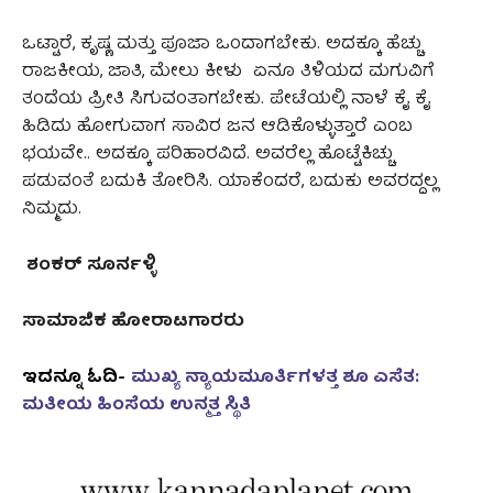
ಒಟ್ಟಾರೆ, ಕೃಷ್ಣ ಮತ್ತು ಪೂಜಾ ಒಂದಾಗಬೇಕು. ಅದಕ್ಕೂ ಹೆಚ್ಚು
ರಾಜಕೀಯ, ಜಾತಿ, ಮೇಲು ಕೀಳು ಏನೂ ತಿಳಿಯದ ಮಗುವಿಗೆ
ತಂದೆಯ ಪ್ರೀತಿ ಸಿಗುವಂತಾಗಬೇಕು. ಪೇಟೆಯಲ್ಲಿ ನಾಳೆ ಕೈ ಕೈ
ಹಿಡಿದು ಹೋಗುವಾಗ ಸಾವಿರ ಜನ ಆಡಿಕೊಳ್ಳುತ್ತಾರೆ ಎಂಬ
ಭಯವೇ.. ಅದಕ್ಕೂ ಪರಿಹಾರವಿದೆ. ಅವರೆಲ್ಲ ಹೊಟ್ಟೆಕಿಚ್ಚು
ಪಡುವಂತೆ ಬದುಕಿ ತೋರಿಸಿ. ಯಾಕೆಂದರೆ, ಬದುಕು ಅವರದ್ದಲ್ಲ
ನಿಮ್ಮದು.
ಶಂಕರ್ ಸೂರ್ನಳ್ಳಿ
ಸಾಮಾಜಿಕ ಹೋರಾಟಗಾರರು
ಇದನ್ನೂ ಓದಿ-
ಮುಖ್ಯ ನ್ಯಾಯಮೂರ್ತಿಗಳತ್ತ ಶೂ ಎಸೆತ:
ಮತೀಯ ಹಿಂಸೆಯ ಉನ್ಮತ್ತ ಸ್ಥಿತಿ