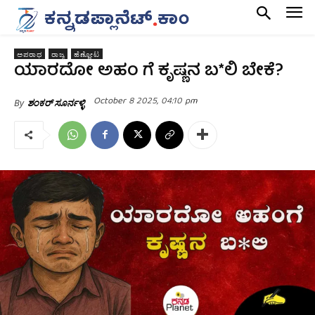
ಅಪರಾಧ
ರಾಜ್ಯ
ಹೆಣ್ಣೋಟ
ಯಾರದೋ ಅಹಂ ಗೆ ಕೃಷ್ಣನ ಬ*ಲಿ ಬೇಕೆ?
October 8 2025, 04:10 pm
By
ಶಂಕರ್ ಸೂರ್ನಳ್ಳಿ