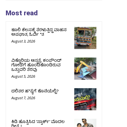
Most read
ಕೂಲಿ ಕೆಲಸಕ್ಕೆ ತೆರಳುತ್ತಿದ್ದ ವಾಹನ
ಅಪಘಾತ, ಓರ್ವ *ತ
August 3, 2026
ವಿಕ್ಟೊರಿಯ ಆಸ್ಪತ್ರೆ ಕಂಪೌಂಡ್
ಗೋಡೆಗೆ ಹೊಂದಿಕೊಂಡಿರುವ
ಒತ್ತುವರಿ ತೆರವು
August 5, 2026
ದಲಿತರ ಹ*ತ್ಯೆಗೆ ಕೊನೆಯೆಲ್ಲಿ?
August 7, 2026
ಕಿಡಿ‌‌ ಹೊತ್ತಿಸಿದ ‘ಸ್ಪಾರ್ಕ್’ ಮೊದಲ‌
ಗೀತೆ..!