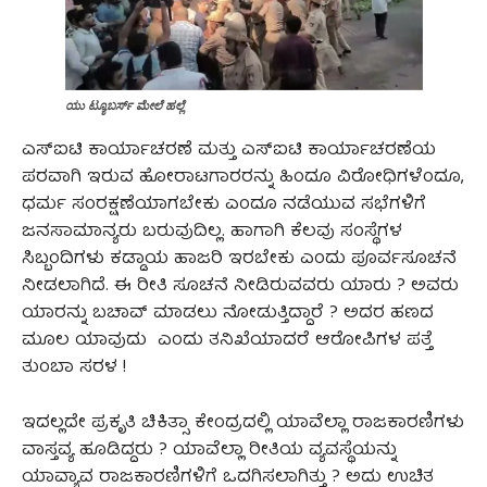
ಯು ಟ್ಯೂಬರ್ಸ್‌ ಮೇಲೆ ಹಲ್ಲೆ
ಎಸ್ಐಟಿ ಕಾರ್ಯಾಚರಣೆ ಮತ್ತು ಎಸ್ಐಟಿ ಕಾರ್ಯಾಚರಣೆಯ
ಪರವಾಗಿ ಇರುವ ಹೋರಾಟಗಾರರನ್ನು ಹಿಂದೂ ವಿರೋಧಿಗಳೆಂದೂ,
ಧರ್ಮ ಸಂರಕ್ಷಣೆಯಾಗಬೇಕು ಎಂದೂ ನಡೆಯುವ ಸಭೆಗಳಿಗೆ
ಜನಸಾಮಾನ್ಯರು ಬರುವುದಿಲ್ಲ. ಹಾಗಾಗಿ ಕೆಲವು ಸಂಸ್ಥೆಗಳ
ಸಿಬ್ಬಂದಿಗಳು ಕಡ್ಡಾಯ ಹಾಜರಿ ಇರಬೇಕು ಎಂದು ಪೂರ್ವಸೂಚನೆ
ನೀಡಲಾಗಿದೆ. ಈ ರೀತಿ ಸೂಚನೆ ನೀಡಿರುವವರು ಯಾರು ? ಅವರು
ಯಾರನ್ನು ಬಚಾವ್ ಮಾಡಲು ನೋಡುತ್ತಿದ್ದಾರೆ ? ಅದರ ಹಣದ
ಮೂಲ ಯಾವುದು ಎಂದು ತನಿಖೆಯಾದರೆ ಆರೋಪಿಗಳ ಪತ್ತೆ
ತುಂಬಾ ಸರಳ !
ಇದಲ್ಲದೇ ಪ್ರಕೃತಿ ಚಿಕಿತ್ಸಾ ಕೇಂದ್ರದಲ್ಲಿ ಯಾವೆಲ್ಲಾ ರಾಜಕಾರಣಿಗಳು
ವಾಸ್ತವ್ಯ ಹೂಡಿದ್ದರು ? ಯಾವೆಲ್ಲಾ ರೀತಿಯ ವ್ಯವಸ್ಥೆಯನ್ನು
ಯಾವ್ಯಾವ ರಾಜಕಾರಣಿಗಳಿಗೆ ಒದಗಿಸಲಾಗಿತ್ತು ? ಅದು ಉಚಿತ