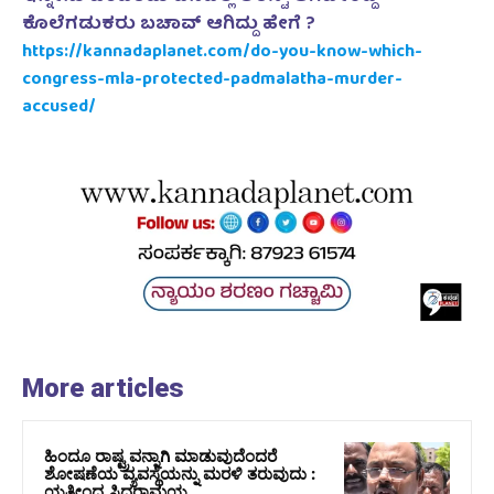
ಕೊಲೆಗಡುಕರು ಬಚಾವ್ ಆಗಿದ್ದು ಹೇಗೆ ?
https://kannadaplanet.com/do-you-know-which-
congress-mla-protected-padmalatha-murder-
accused/
More articles
ಹಿಂದೂ ರಾಷ್ಟ್ರವನ್ನಾಗಿ ಮಾಡುವುದೆಂದರೆ
ಶೋಷಣೆಯ ವ್ಯವಸ್ಥೆಯನ್ನು ಮರಳಿ ತರುವುದು :
ಯತೀಂದ್ರ ಸಿದ್ದರಾಮಯ್ಯ