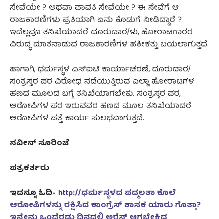
ಸೇವೆಯೇ ? ಅಥವಾ ಪಾವತಿ ಸೇವೆಯೇ ? ಈ ಸೇವೆಗೆ ಆ
ರಾಜಕಾರಣಿಗಳು ಪ್ರತಿಯಾಗಿ ಏನು ಕೊಡುಗೆ ನೀಡಿದ್ದಾರೆ ?
ಇದೆಲ್ಲವೂ ತನಿಖೆಯಾದರೆ ದೂರುದಾರ/ಳು, ಹೋರಾಟಗಾರರ
ವಿರುದ್ಧ ಮಾತನಾಡುವ ರಾಜಕಾರಣಿಗಳ ಹಕೀಕತ್ತು ಬಯಲಾಗುತ್ತದೆ.
ಹಾಗಾಗಿ, ಧರ್ಮಸ್ಥಳ ಎಸ್ಐಟಿ ಕಾರ್ಯಾಚರಣೆ, ದೂರುದಾರ/
ಸಂತ್ರಸ್ತರ ಪರ ವಿರೋಧ ನಡೆಯುತ್ತಿರುವ ಎಲ್ಲಾ ಹೋರಾಟಗಳ
ಹಣದ ಮೂಲದ ಬಗ್ಗೆ ತನಿಖೆಯಾಗಬೇಕು. ಸಂತ್ರಸ್ತರ ಪರ,
ಆರೋಪಿಗಳ ಪರ ಇರುವವರ ಹಣದ ಮೂಲ ತನಿಖೆಯಾದರೆ
ಆರೋಪಿಗಳ ಪತ್ತೆ ಕಾರ್ಯ ಸುಲಭವಾಗುತ್ತದೆ.
ನವೀನ್‌ ಸೂರಿಂಜೆ
ಪತ್ರಕರ್ತರು
ಇದನ್ನೂ ಓದಿ-
http://ಧರ್ಮಸ್ಥಳದ ಪದ್ಮಲತಾ ಕೊಲೆ
ಆರೋಪಿಗಳನ್ನು ರಕ್ಷಿಸಿದ ಕಾಂಗ್ರೆಸ್ ಶಾಸಕ ಯಾರು ಗೊತ್ತಾ?
ಇನ್ನೇನು ಒಂದೆರಡು ದಿನದಲ್ಲಿ ಅರೆಸ್ಟ್ ಆಗಬೇಕಿದ್ದ