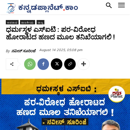
ಅಪರಾಧ
ರಾಜಕೀಯ
ರಾಜ್ಯ
ಧರ್ಮಸ್ಥಳ ಎಸ್ಐಟಿ : ಪರ-ವಿರೋಧ
ಹೋರಾಟದ ಹಣದ ಮೂಲ ತನಿಖೆಯಾಗಲಿ !
August 14 2025, 05:08 pm
By
ನವೀನ್ ಸೂರಿಂಜೆ