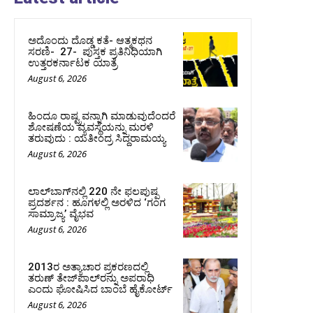
ಅದೊಂದು ದೊಡ್ಡ ಕತೆ- ಆತ್ಮಕಥನ
ಸರಣಿ- 27- ಪುಸ್ತಕ ಪ್ರತಿನಿಧಿಯಾಗಿ
ಉತ್ತರಕರ್ನಾಟಕ ಯಾತ್ರೆ
August 6, 2026
ಹಿಂದೂ ರಾಷ್ಟ್ರವನ್ನಾಗಿ ಮಾಡುವುದೆಂದರೆ
ಶೋಷಣೆಯ ವ್ಯವಸ್ಥೆಯನ್ನು ಮರಳಿ
ತರುವುದು : ಯತೀಂದ್ರ ಸಿದ್ದರಾಮಯ್ಯ
August 6, 2026
ಲಾಲ್‍ಬಾಗ್‍ನಲ್ಲಿ 220 ನೇ ಫಲಪುಷ್ಪ
ಪ್ರದರ್ಶನ : ಹೂಗಳಲ್ಲಿ ಅರಳಿದ ‘ಗಂಗ
ಸಾಮ್ರಾಜ್ಯ’ ವೈಭವ
August 6, 2026
2013ರ ಅತ್ಯಾಚಾರ ಪ್ರಕರಣದಲ್ಲಿ
ತರುಣ್ ತೇಜ್‌ಪಾಲ್‌ರನ್ನು ಅಪರಾಧಿ
ಎಂದು ಘೋಷಿಸಿದ ಬಾಂಬೆ ಹೈಕೋರ್ಟ್
August 6, 2026