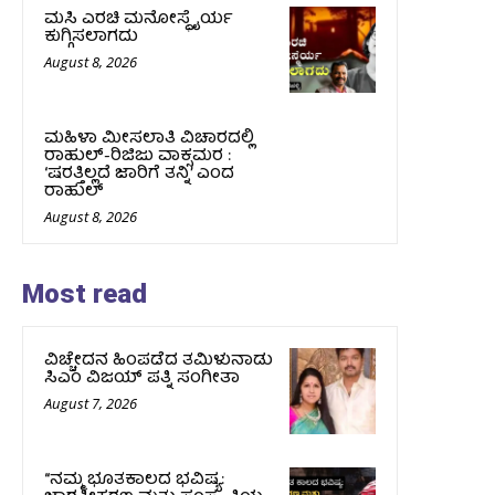
ಮಸಿ ಎರಚಿ ಮನೋಸ್ಥೈರ್ಯ
ಕುಗ್ಗಿಸಲಾಗದು
August 8, 2026
ಮಹಿಳಾ ಮೀಸಲಾತಿ ವಿಚಾರದಲ್ಲಿ
ರಾಹುಲ್‌-ರಿಜಿಜು ವಾಕ್ಸಮರ :
‘ಷರತ್ತಿಲ್ಲದೆ ಜಾರಿಗೆ ತನ್ನಿ’ ಎಂದ
ರಾಹುಲ್‌
August 8, 2026
Most read
ವಿಚ್ಚೇದನ ಹಿಂಪಡೆದ ತಮಿಳುನಾಡು
ಸಿಎಂ ವಿಜಯ್‌ ಪತ್ನಿ ಸಂಗೀತಾ
August 7, 2026
“ನಮ್ಮ ಭೂತಕಾಲದ ಭವಿಷ್ಯ: