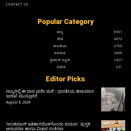
CONTACT US
Popular Category
ರಾಜ್ಯ
8301
ದೇಶ
4072
ರಾಜಕೀಯ
2760
ಅಪರಾಧ
2400
ಬ್ರೇಕಿಂಗ್ ನ್ಯೂಸ್
1427
ವಿದೇಶ
631
Editor Picks
ರಾಜ್ಯದಲ್ಲಿ ಈ ವಾರ ಭಾರೀ ಮಳೆ : ಭಾರತೀಯ ಹವಾಮಾನ
ಇಲಾಖೆ ಮುನ್ಸೂಚನೆ
August 9, 2026
‘ಅಂಡಮಾನ್ ಇತಿಹಾಸದೊಳಗೊಂದು ಪಯಣ’ ಪುಸ್ತಕ
ಅನಾವರಣ ಹಾಗೂ ವಿಚಾರ ಸಂಕಿರಣ