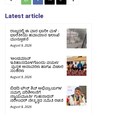
Latest article
ರಾಜ್ಯದಲ್ಲಿ ಈ ವಾರ ಭಾರೀ ಮಳೆ :
ಭಾರತೀಯ ಹವಾಮಾನ ಇಲಾಖೆ
ಮುನ್ಸೂಚನೆ
August 9, 2026
‘ಅಂಡಮಾನ್
ಇತಿಹಾಸದೊಳಗೊಂದು ಪಯಣ’
ಪುಸ್ತಕ ಅನಾವರಣ ಹಾಗೂ ವಿಚಾರ
ಸಂಕಿರಣ
August 9, 2026
ಬಿಡದಿ ಟೌನ್ ಶಿಪ್ ಅಭಿಪ್ರಾಯಗಳ
ಸಮಗ್ರ ಪರಿಶೀಲನೆಗೆ
ನ್ಯಾಯಮೂರ್ತಿ ಗುಹನಾಥನ್
ನರೇಂದರ್ ನೇತೃತ್ವದ ಸಮಿತಿ ರಚನೆ
August 8, 2026