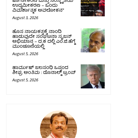
ಜಾಗತೀಕರಣ ಮತ್ತು ಸಂಸ್ಕೃತಿಯ
ಉದ್ಯಮೀಕರಣ – ಒಂದು
ವಿಮರ್ಶಾತ್ಮಕ ಅವಲೋಕನ”
August 3, 2026
ಹೊಸ ನಾಯಕತ್ವಕ್ಕೆ ನಾಂದಿ
ಹಾಡುವುದೇ ಸಂಘಟನಾ ಸೃಜನ್
ಅಭಿಯಾನ – ದ.ಕ ದಲ್ಲಿ ಎಂ.ಜಿ.ಹೆಗ್ಡೆ
ಮುಂಚೂಣಿಯಲ್ಲಿ
August 5, 2026
ಹಾರ್ಮುಜ್‌ ಜಲಸಂಧಿ ಒಪ್ಪಂದ
ಶೀಘ್ರ ಅಂತಿಮ : ಡೊನಾಲ್ಡ್‌ ಟ್ರಂಪ್‌
August 5, 2026