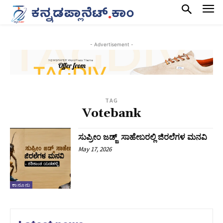
- Advertisement -
TAG
Votebank
ಸುಪ್ರೀಂ ಜಡ್ಜ್‌ ಸಾಹೇಬರಲ್ಲಿ ಜಿರಲೆಗಳ ಮನವಿ
May 17, 2026
ಕಾನೂನು