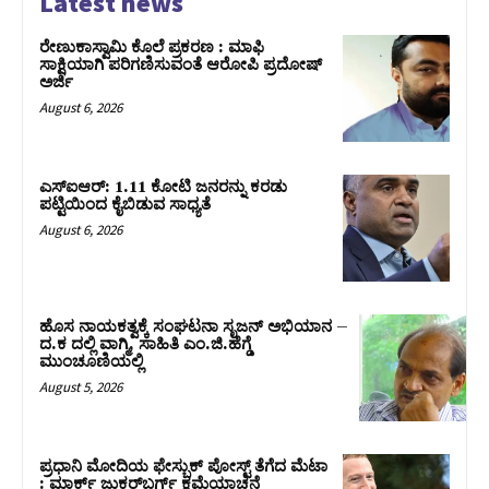
Latest news
ರೇಣುಕಾಸ್ವಾಮಿ ಕೊಲೆ ಪ್ರಕರಣ : ಮಾಫಿ
ಸಾಕ್ಷಿಯಾಗಿ ಪರಿಗಣಿಸುವಂತೆ ಆರೋಪಿ ಪ್ರದೋಷ್‌
ಅರ್ಜಿ
August 6, 2026
ಎಸ್‌ಐಆರ್‌: 1.11 ಕೋಟಿ ಜನರನ್ನು ಕರಡು
ಪಟ್ಟಿಯಿಂದ ಕೈಬಿಡುವ ಸಾಧ್ಯತೆ
August 6, 2026
ಹೊಸ ನಾಯಕತ್ವಕ್ಕೆ ಸಂಘಟನಾ ಸೃಜನ್ ಅಭಿಯಾನ –
ದ.ಕ ದಲ್ಲಿ ವಾಗ್ಮಿ, ಸಾಹಿತಿ ಎಂ.ಜಿ.ಹೆಗ್ಡೆ
ಮುಂಚೂಣಿಯಲ್ಲಿ
August 5, 2026
ಪ್ರಧಾನಿ ಮೋದಿಯ ಫೇಸ್ಬುಕ್‌ ಪೋಸ್ಟ್‌ ತೆಗೆದ ಮೆಟಾ
: ಮಾರ್ಕ್ ಜುಕರ್‌ಬರ್ಗ್ ಕ್ಷಮೆಯಾಚನೆ