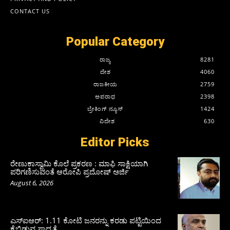
CONTACT US
Popular Category
ರಾಜ್ಯ
8281
ದೇಶ
4060
ರಾಜಕೀಯ
2759
ಅಪರಾಧ
2398
ಬ್ರೇಕಿಂಗ್ ನ್ಯೂಸ್
1424
ವಿದೇಶ
630
Editor Picks
ರೇಣುಕಾಸ್ವಾಮಿ ಕೊಲೆ ಪ್ರಕರಣ : ಮಾಫಿ ಸಾಕ್ಷಿಯಾಗಿ
ಪರಿಗಣಿಸುವಂತೆ ಆರೋಪಿ ಪ್ರದೋಷ್‌ ಅರ್ಜಿ
August 6, 2026
ಎಸ್‌ಐಆರ್‌: 1.11 ಕೋಟಿ ಜನರನ್ನು ಕರಡು ಪಟ್ಟಿಯಿಂದ
ಕೈಬಿಡುವ ಸಾಧ್ಯತೆ