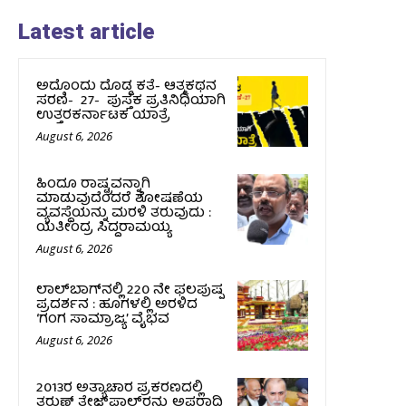
Latest article
ಅದೊಂದು ದೊಡ್ಡ ಕತೆ- ಆತ್ಮಕಥನ
ಸರಣಿ- 27- ಪುಸ್ತಕ ಪ್ರತಿನಿಧಿಯಾಗಿ
ಉತ್ತರಕರ್ನಾಟಕ ಯಾತ್ರೆ
August 6, 2026
ಹಿಂದೂ ರಾಷ್ಟ್ರವನ್ನಾಗಿ
ಮಾಡುವುದೆಂದರೆ ಶೋಷಣೆಯ
ವ್ಯವಸ್ಥೆಯನ್ನು ಮರಳಿ ತರುವುದು :
ಯತೀಂದ್ರ ಸಿದ್ದರಾಮಯ್ಯ
August 6, 2026
ಲಾಲ್‍ಬಾಗ್‍ನಲ್ಲಿ 220 ನೇ ಫಲಪುಷ್ಪ
ಪ್ರದರ್ಶನ : ಹೂಗಳಲ್ಲಿ ಅರಳಿದ
‘ಗಂಗ ಸಾಮ್ರಾಜ್ಯ’ ವೈಭವ
August 6, 2026
2013ರ ಅತ್ಯಾಚಾರ ಪ್ರಕರಣದಲ್ಲಿ
ತರುಣ್ ತೇಜ್‌ಪಾಲ್‌ರನ್ನು ಅಪರಾಧಿ