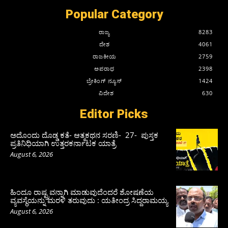
Popular Category
ರಾಜ್ಯ
8283
ದೇಶ
4061
ರಾಜಕೀಯ
2759
ಅಪರಾಧ
2398
ಬ್ರೇಕಿಂಗ್ ನ್ಯೂಸ್
1424
ವಿದೇಶ
630
Editor Picks
ಅದೊಂದು ದೊಡ್ಡ ಕತೆ- ಆತ್ಮಕಥನ ಸರಣಿ- 27- ಪುಸ್ತಕ
ಪ್ರತಿನಿಧಿಯಾಗಿ ಉತ್ತರಕರ್ನಾಟಕ ಯಾತ್ರೆ
August 6, 2026
ಹಿಂದೂ ರಾಷ್ಟ್ರವನ್ನಾಗಿ ಮಾಡುವುದೆಂದರೆ ಶೋಷಣೆಯ
ವ್ಯವಸ್ಥೆಯನ್ನು ಮರಳಿ ತರುವುದು : ಯತೀಂದ್ರ ಸಿದ್ದರಾಮಯ್ಯ
August 6, 2026