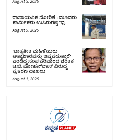
August 5, 2026
ರಾಸಾಯನಿಕ ಸೋರಿಕೆ : ಮೂವರು
ಕಾರ್ಮಿಕರು ಉಸಿರುಗಟ್ಟಿ *ವು
August 5, 2026
‘ಜಾತ್ಯತೀತ ಮಹಿಳೆಯರು
ಅತ್ಯಾಚಾರವನ್ನು ಇಷ್ಟಪಡುತ್ತಾರೆ’
ಎಂದಿದ್ದ ಸಂಘಪರಿವಾರದ ಚಿಂತಕ
ಟಿ.ಜಿ. ಮೋಹನ್‌ದಾಸ್ ವಿರುದ್ಧ
ಪ್ರಕರಣ ದಾಖಲು
August 1, 2026