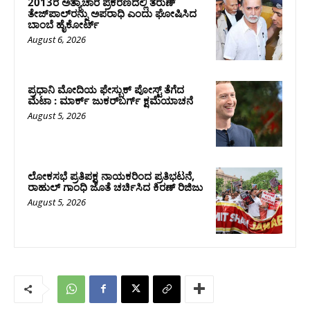
2013ರ ಅತ್ಯಾಚಾರ ಪ್ರಕರಣದಲ್ಲಿ ತರುಣ್
ತೇಜ್‌ಪಾಲ್‌ರನ್ನು ಅಪರಾಧಿ ಎಂದು ಘೋಷಿಸಿದ
ಬಾಂಬೆ ಹೈಕೋರ್ಟ್
August 6, 2026
ಪ್ರಧಾನಿ ಮೋದಿಯ ಫೇಸ್ಬುಕ್‌ ಪೋಸ್ಟ್‌ ತೆಗೆದ
ಮೆಟಾ : ಮಾರ್ಕ್ ಜುಕರ್‌ಬರ್ಗ್ ಕ್ಷಮೆಯಾಚನೆ
August 5, 2026
ಲೋಕಸಭೆ ಪ್ರತಿಪಕ್ಷ ನಾಯಕರಿಂದ ಪ್ರತಿಭಟನೆ,
ರಾಹುಲ್‌ ಗಾಂಧಿ ಜೊತೆ ಚರ್ಚಿಸಿದ ಕಿರಣ್‌ ರಿಜಿಜು
August 5, 2026