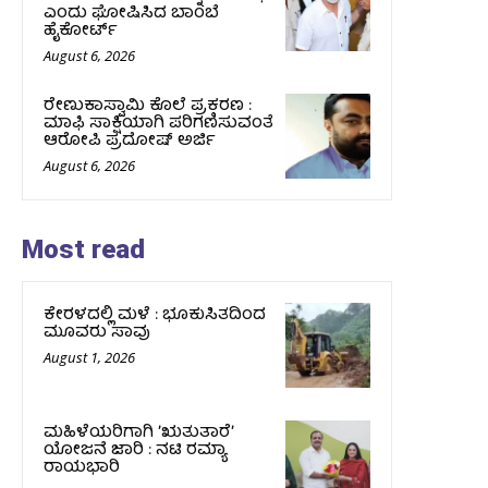
ಎಂದು ಘೋಷಿಸಿದ ಬಾಂಬೆ
ಹೈಕೋರ್ಟ್
August 6, 2026
ರೇಣುಕಾಸ್ವಾಮಿ ಕೊಲೆ ಪ್ರಕರಣ :
ಮಾಫಿ ಸಾಕ್ಷಿಯಾಗಿ ಪರಿಗಣಿಸುವಂತೆ
ಆರೋಪಿ ಪ್ರದೋಷ್‌ ಅರ್ಜಿ
August 6, 2026
Most read
ಕೇರಳದಲ್ಲಿ ಮಳೆ : ಭೂಕುಸಿತದಿಂದ
ಮೂವರು ಸಾವು
August 1, 2026
ಮಹಿಳೆಯರಿಗಾಗಿ ʼಋತುತಾರೆʼ
ಯೋಜನೆ ಜಾರಿ : ನಟಿ ರಮ್ಯಾ
ರಾಯಭಾರಿ