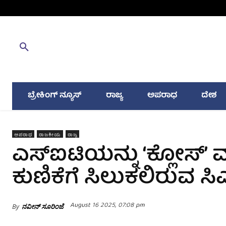
ಬ್ರೇಕಿಂಗ್ ನ್ಯೂಸ್
ರಾಜ್ಯ
ಅಪರಾಧ
ದೇಶ
ಅಪರಾಧ
ರಾಜಕೀಯ
ರಾಜ್ಯ
ಎಸ್ಐಟಿಯನ್ನು ‘ಕ್ಲೋಸ್
ಕುಣಿಕೆಗೆ ಸಿಲುಕಲಿರುವ ಸ
August 16 2025, 07:08 pm
By
ನವೀನ್ ಸೂರಿಂಜೆ