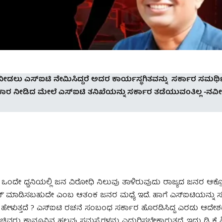
ು ಎಸ್ಐಟಿ ನೇಮಿಸಿದ್ದರೆ ಅದರ ಕಾರ್ಯಸ್ಥಗಿತವನ್ನು ಸರ್ಕಾರ ಸಮರ್ಥಿಸ
ಾರ ನೀಡಿದ ಮೇಲೆ ಎಸ್ಐಟಿ ತನಿಖೆಯನ್ನು ಸರ್ಕಾರ ತಡೆಯುವಂತಿಲ್ಲ -ನವೀ
 ಒಂದೇ ಧ್ವನಿಯಲ್ಲಿ ಜನ ವಿರೋಧಿ ನಿಲುವು ತಾಳಿರುವುದು ರಾಜ್ಯದ ಜನರ ಆಕ್ರೋ
ಲೋಸ್’ ಮಾಡಿಸಬಹುದೇ ಎಂಬ ಆತಂಕ ಜನರ ಮಧ್ಯೆ ಇದೆ. ಹಾಗೆ ಎಸ್ಐಟಿಯನ್ನು ಸ
ಹೇಳುತ್ತದೆ ? ಎಸ್ಐಟಿ ರಚನೆ ಸಂಬಂಧ ಸರ್ಕಾರ ಹೊರಡಿಸಿದ್ದ ಎರಡು ಆದೇಶದಲ್
ಸಚಿವರು ಕಾನೂನಿನ ಹಲವು ಸಮಸ್ಯೆಗಳನ್ನು ಎದುರಿಸಬೇಕಾಗುತ್ತದೆ. ಇದು ಡಿ ಕೆ