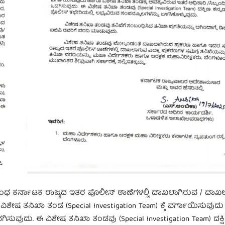
ಧ ಕರ್ನಾಟಕ ರಾಜ್ಯದ ಇತರ ಪೊಲೀಸ್ ಠಾಣೆಗಳಲ್ಲಿ ದಾಖಲಾಗಿರುವ / ದಾಖ
 ವಿಶೇಷ ತನಿಖಾ ತಂಡ (Special Investigation Team) ಕ್ಕೆ ವರ್ಗಾಯಿಸುವು
ದಗಿಸುವುದು. ಈ ವಿಶೇಷ ತನಿಖಾ ತಂಡವು (Special Investigation Team) ದಕ್ಷ