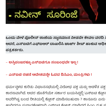
ಒಂದು ವೇಳೆ ಪೊಲೀಸ್ ಠಾಣೆಯ ಸ್ಥಾನಮಾನ ನೀಡದೇ ಕೇವಲ ವರದಿ ನೀಡಲ
ಆದರೆ, ಎಸ್ಐಟಿಗೆ ಎಫ್ಐಆರ್ ದಾಖಲಿಸಿ ಚಾರ್ಜ್ ಶೀಟ್ ಹಾಕುವ ಅಧಿಕ
ಪತ್ರಕರ್ತರು.
–
ಅಸ್ತಿಪಂಜರಕ್ಕೂ ಎಸ್ಐಟಿಗೂ ಸಂಬಂಧವೇ ಇಲ್ಲ !
–
ಎಸ್ಐಟಿ ರಚನೆ ಆದೇಶವನ್ನೇ ಓದದ ಡಿಸಿಎಂ, ಮಂತ್ರಿಗಳು !
ಧರ್ಮಸ್ಥಳದ ಕುರಿತು ವಿಧಾನಸಭೆಯಲ್ಲಿ ವಿರೋಧ ಪಕ್ಷ ಮತ್ತು ಆಡಳಿತ ಪಕ್ಷ
ಕಾರಣವಾಗಿದೆ. ಅದರ ಜೊತೆಗೆಯೇ ಸರ್ಕಾರ ಬಯಸಿದ್ದಲ್ಲಿ ‘ಎಸ್ಐಟಿ ಕ್
ಅವರಿಗಿಷ್ಟ ಬಂದ ರೀತಿಯಲ್ಲಿ ಕ್ಲೋಸ್ ಮಾಡಿಸಬಹುದಾ ? ಕಾನೂನು ಏನು 
ಹಾಗಿದ್ದರೂ ಪ್ರಭಾವಕ್ಕೊಳಗಾಗಿ ಎಸ್ಐಟಿ ಕ್ಲೋಸ್ ಮಾಡಿದರೆ ಸಿಎಂ, ಗೃಹ 