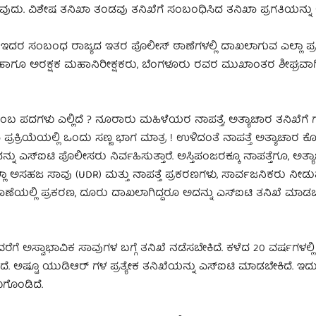
್ಳುವುದು. ವಿಶೇಷ ತನಿಖಾ ತಂಡವು ತನಿಖೆಗೆ ಸಂಬಂಧಿಸಿದ ತನಿಖಾ ಪ್ರಗತಿಯನ್ನ
ಇದರ ಸಂಬಂಧ ರಾಜ್ಯದ ಇತರ ಪೊಲೀಸ್ ಠಾಣೆಗಳಲ್ಲಿ ದಾಖಲಾಗುವ ಎಲ್ಲಾ ಪ
ಹಾಗೂ ಅರಕ್ಷಕ ಮಹಾನಿರೀಕ್ಷಕರು, ಬೆಂಗಳೂರು ರವರ ಮುಖಾಂತರ ಶೀಘ್ರವಾಗಿ 
ಬ ಪದಗಳು ಎಲ್ಲಿದೆ ? ನೂರಾರು ಮಹಿಳೆಯರ ನಾಪತ್ತೆ, ಅತ್ಯಾಚಾರ ತನಿಖೆಗೆ 
ಕ್ರಿಯೆಯಲ್ಲಿ ಒಂದು ಸಣ್ಣ ಭಾಗ ಮಾತ್ರ ! ಉಳಿದಂತೆ ನಾಪತ್ತೆ ಅತ್ಯಾಚಾರ ಕೊ
 ಎಸ್ಐಟಿ ಪೊಲೀಸರು ನಿರ್ವಹಿಸುತ್ತಾರೆ. ಅಸ್ತಿಪಂಜರಕ್ಕೂ ನಾಪತ್ತೆಗೂ, ಅತ್ಯಾ
 ಎಲ್ಲಾ ಅಸಹಜ ಸಾವು (UDR) ಮತ್ತು ನಾಪತ್ತೆ ಪ್ರಕರಣಗಳು, ಸಾರ್ವಜನಿಕರು ನೀಡು
ಣೆಯಲ್ಲಿ ಪ್ರಕರಣ, ದೂರು ದಾಖಲಾಗಿದ್ದರೂ ಅದನ್ನು ಎಸ್ಐಟಿ ತನಿಖೆ ಮಾಡಬ
ೆಗೆ ಅಸ್ವಾಭಾವಿಕ ಸಾವುಗಳ ಬಗ್ಗೆ ತನಿಖೆ ನಡೆಸಬೇಕಿದೆ. ಕಳೆದ 20 ವರ್ಷಗಳಲ್ಲಿ
. ಅಷ್ಟೂ ಯುಡಿಆರ್ ಗಳ ಪ್ರತ್ಯೇಕ ತನಿಖೆಯನ್ನು ಎಸ್ಐಟಿ ಮಾಡಬೇಕಿದೆ. ಇದ
ಖಗೊಂಡಿದೆ.