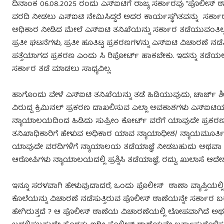
ದಿನಾಂಕ 06.08.2025 ರಂದು ಎಸ್ಐಟಿಗೆ ರಾಜ್ಯ ಸರ್ಕಾರವು “ಪೊಲೀಸ್
ವರದಿ ನೀಡಲು ಎಸ್ಐಟಿ ನೇಮಿಸಿದ್ದರೆ ಅದರ ಕಾರ್ಯಸ್ಥಗಿತವನ್ನು ಸರ್ಕಾ
ಅಧಿಕಾರ ನೀಡಿದ ಮೇಲೆ ಎಸ್ಐಟಿ ತನಿಖೆಯನ್ನು ಸರ್ಕಾರ ತಡೆಯುವಂತಿಲ್
ಪ್ರತೀ ಘಟನೆಗಳು, ಪ್ರತೀ ಹೂತಿಟ್ಟ ಪ್ರಕರಣಗಳನ್ನು ಎಸ್ಐಟಿ ವಿಚಾರಣ
ಪತ್ತೆಯಾಗದ ಪ್ರಕರಣ ಎಂದು ಸಿ ರಿಪೋರ್ಟ್ ಹಾಕಬೇಕು. ಇದನ್ನು ತಡೆ
ಸರ್ಕಾರ ತಡೆ ಮಾಡಲು ಸಾಧ್ಯವಿಲ್ಲ.
ಹಾಗೊಂದು ವೇಳೆ ಎಸ್ಐಟಿ ತನಿಖೆಯನ್ನು ತಡೆ ಹಿಡಿಯುವುದು, ಚಾರ್ಜ್
ವಿರುದ್ದ ಕ್ರಿಮಿನಲ್ ಪ್ರಕರಣ ದಾಖಲಿಸುವ ಎಲ್ಲಾ ಅವಕಾಶಗಳು ಎಸ್ಐಟಿಯಲ್
ನ್ಯಾಯಾಲಯದಿಂದ ಹಿಡಿದು ಸುಪ್ರೀಂ ಕೋರ್ಟ್ ವರೆಗೆ ಯಾವುದೇ ಪ್ರಕರಣದ
ತನಿಖಾಧಿಕಾರಿಗೆ ಹೇಳುವ ಅಧಿಕಾರ ಯಾವ ನ್ಯಾಯಾಧೀಶ/ ನ್ಯಾಯಮೂರ್ತ
ಯಾವುದೇ ವರದಿಗಳಿಗೆ ನ್ಯಾಯಾಲಯ ತಡೆಯಾಜ್ಞೆ ನೀಡಬಹುದು ಅಥವಾ ರ
ಆರೋಪಿಗಳು ನ್ಯಾಯಾಲಯದಲ್ಲಿ ಪ್ರಶ್ನಿಸಿ ತಡೆಯಾಜ್ಞೆ, ರದ್ದು, ಖುಲಾ
ಇನ್ನೂ ಸರಳವಾಗಿ ಹೇಳುವುದಾದರೆ, ಒಂದು ಪೊಲೀಸ್ ಠಾಣಾ ವ್ಯಾಪ್ತಿಯಲ್ಲಿ ಕ
ಕೊಲೆಯನ್ನು ವಿಚಾರಣೆ ನಡೆಸುತ್ತಿರುವ ಪೊಲೀಸ್ ಠಾಣೆಯನ್ನೇ ಸರ್ಕಾರ ಬರ್
ಹೇಗಿರುತ್ತದೆ ? ಆ ಪೊಲೀಸ್ ಠಾಣೆಯ ವಿಚಾರಣೆಯಲ್ಲಿ ಲೋಪವಾಗಿದೆ ಅಥವಾ