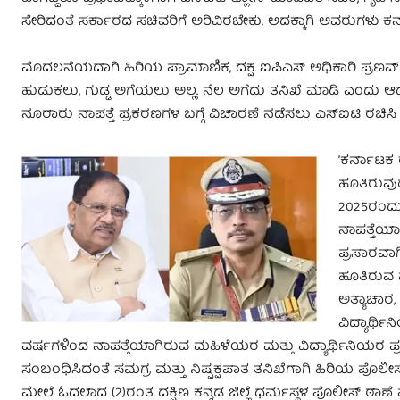
ಸೇರಿದಂತೆ ಸರ್ಕಾರದ ಸಚಿವರಿಗೆ ಅರಿವಿರಬೇಕು. ಅದಕ್ಕಾಗಿ ಅವರುಗಳು ಕ
ಮೊದಲನೆಯದಾಗಿ ಹಿರಿಯ ಪ್ರಾಮಾಣಿಕ, ದಕ್ಷ ಐಪಿಎಸ್ ಅಧಿಕಾರಿ ಪ್ರಣವ್ ಮ
ಹುಡುಕಲು, ಗುಡ್ಡ ಅಗೆಯಲು ಅಲ್ಲ. ನೆಲ ಅಗೆದು ತನಿಖೆ ಮಾಡಿ ಎಂದು ಆದೇಶ
ನೂರಾರು ನಾಪತ್ತೆ ಪ್ರಕರಣಗಳ ಬಗ್ಗೆ ವಿಚಾರಣೆ ನಡೆಸಲು ಎಸ್ಐಟಿ ರಚಿ
‘ಕರ್ನಾಟಕ 
ಹೂತಿರುವುದಾ
2025ರಂದು
ನಾಪತ್ತೆಯ
ಪ್ರಸಾರವಾ
ಹೂತಿರುವ ವ್
ಅತ್ಯಾಚಾರ,
ವಿದ್ಯಾರ್ಥಿ
ವರ್ಷಗಳಿಂದ ನಾಪತ್ತೆಯಾಗಿರುವ ಮಹಿಳೆಯರ ಮತ್ತು ವಿದ್ಯಾರ್ಥಿನಿಯರ ಪ್
ಸಂಬಂಧಿಸಿದಂತೆ ಸಮಗ್ರ ಮತ್ತು ನಿಷ್ಪಕ್ಷಪಾತ ತನಿಖೆಗಾಗಿ ಹಿರಿಯ ಪೊಲೀಸ್
ಮೇಲೆ ಓದಲಾದ (2)ರಂತ ದಕ್ಷಿಣ ಕನ್ನಡ ಜಿಲ್ಲೆ ಧರ್ಮಸ್ಥಳ ಪೊಲೀಸ್ ಠಾಣೆ 