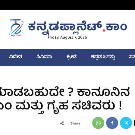
Friday, August 7, 2026
ವಿದೇಶ
ಸಿನಿಮಾ
ಕ್ರೀಡೆ
ಕನ್ನಡ ಜಗತ್ತು
ಸತ
’ ಮಾಡಬಹುದೇ ? ಕಾನೂನಿನ
ಿಎಂ ಮತ್ತು ಗೃಹ ಸಚಿವರು !
Share