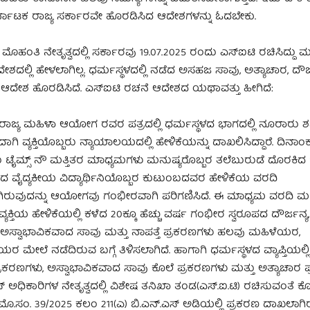
ರ್ನಾಟಕ ರಾಜ್ಯ ಸರ್ಕಾರವೇ ಹೊರಡಿಸಿದ ಆದೇಶಗಳನ್ನು ಓದಬೇಕು.
ೊಹಂತಿ ನೇತೃತ್ವದಲ್ಲಿ ಸರ್ಕಾರವು 19.07.2025 ರಂದು ಎಸ್ಐಟಿ ರಚಿಸಿದ್ದು 
ದಲ್ಲಿ ಹೇಳಲಾಗಿಲ್ಲ. ಧರ್ಮಸ್ಥಳದಲ್ಲಿ ನಡೆದ ಅಸಹಜ ಸಾವು, ಅತ್ಯಾಚಾರ, ದೌರ್
ಸಿ ಆದೇಶ ಹೊರಡಿಸಿದೆ. ಎಸ್ಐಟಿ ರಚನೆ ಆದೇಶದ ಯಥಾವತ್ತು ಹೀಗಿದೆ:
ರಾಜ್ಯ ಮಹಿಳಾ ಆಯೋಗ ರವರ ಪತ್ರದಲ್ಲಿ ಧರ್ಮಸ್ಥಳದ ಭಾಗದಲ್ಲಿ ನೂರಾರು ಶ
ಗಿ ವ್ಯಕ್ತಿಯೊಬ್ಬರು ನ್ಯಾಯಾಲಯದಲ್ಲಿ ಹೇಳಿಕೆಯನ್ನು ದಾಖಲಿಸಿದ್ದಾರೆ. ದಿನಾಂಕ
 ಟೈಮ್ಸ್ ನೌ ಮತ್ತಿತರ ಮಾಧ್ಯಮಗಳು ಮನುಷ್ಯರೊಬ್ಬರ ತಲೆಬುರುಡೆ ದೊರಕಿದ
ಾದ ವೈದ್ಯಕೀಯ ವಿದ್ಯಾರ್ಥಿನಿಯೊಬ್ಬರ ಕುಟುಂಬದವರ ಹೇಳಿಕೆಯ ವರದಿ
ಗಿರುವುದನ್ನು ಆಯೋಗವು ಗಂಭೀರವಾಗಿ ಪರಿಗಣಿಸಿದೆ. ಈ ಮಾಧ್ಯಮ ವರದಿ ಮತ್
ಯಕ್ತಿಯ ಹೇಳಿಕೆಯಲ್ಲಿ ಕಳೆದ 20ಕ್ಕೂ ಹೆಚ್ಚು ವರ್ಷ ಗಂಭೀರ ಸ್ವರೂಪದ ದೌರ್ಜನ್ಯ, ಹ
 ಅಸ್ವಾಭಾವಿಕವಾದ ಸಾವು ಮತ್ತು ನಾಪತ್ತೆ ಪ್ರಕರಣಗಳು ಹಲವು ಮಹಿಳೆಯರ,
ನಿಯರ ಮೇಲೆ ನಡೆದಿರುವ ಬಗ್ಗೆ ತಿಳಿಸಲಾಗಿದೆ. ಹಾಗಾಗಿ ಧರ್ಮಸ್ಥಳದ ವ್ಯಾಪ್ತಿಯಲ್ಲ
ರಕರಣಗಳು, ಅಸ್ವಾಭಾವಿಕವಾದ ಸಾವು ಕೊಲೆ ಪ್ರಕರಣಗಳು ಮತ್ತು ಅತ್ಯಾಚಾರ ಪ
 ಅಧಿಕಾರಿಗಳ ನೇತೃತ್ವದಲ್ಲಿ ವಿಶೇಷ ತನಿಖಾ ತಂಡ(ಎಸ್.ಐ.ಟಿ) ರಚಿಸುವಂತೆ ಕೋರ
ಮೊ.ಸಂ. 39/2025 ಕಲಂ 211(ಎ) ಬಿ.ಎನ್.ಎಸ್ ಅಡಿಯಲ್ಲಿ ಪ್ರಕರಣ ದಾಖಲಾಗಿರುತ