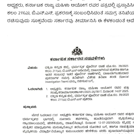
ಅಧ್ಯಕ್ಷರು, ಕರ್ನಾಟಕ ರಾಜ್ಯ ಮಹಿಳಾ ಆಯೋಗ ರವರ ಪತ್ರದಲ್ಲಿ ಪ್ರಸ್ತಾಪಿ
ಕಲಂ 211(ಎ), ಬಿ.ಎನ್.ಎಸ್, ಪ್ರಕರಣಕ್ಕೆ ಸಂಬಂಧಿಸಿದಂತೆ ಸಮಗ್ರ ತನಿಖೆಯ
ರಚಿಸುವುದು ಸೂಕ್ತವೆಂದು ಸರ್ಕಾರವು ತೀರ್ಮಾನಿಸಿ ಈ ಕೆಳಕಂಡಂತೆ ಆದೇ