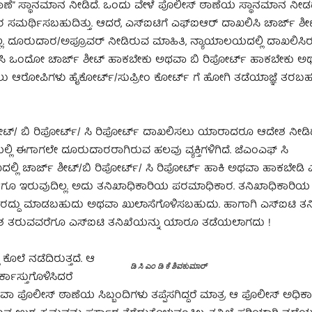
 ಠಾಣೆ” ಸ್ಥಾನಮಾನ ನೀಡಿದೆ. ಒಂದು ವೇಳೆ ಪೊಲೀಸ್ ಠಾಣೆಯ ಸ್ಥಾನಮಾನ ನೀ
ರ ಸಮರ್ಥಿಸಬಹುದಿತ್ತು. ಆದರೆ, ಎಸ್ಐಟಿಗೆ ಎಫ್ಐಆರ್ ದಾಖಲಿಸಿ ಚಾರ್ಜ್ ಶ
ಲ. ದೂರುದಾರ/ಅಪ್ರೂವರ್ ನೀಡಿರುವ ಮಾಹಿತಿ, ನ್ಯಾಯಾಲಯದಲ್ಲಿ ದಾಖಲಿಸಿ
ೆ ನಡೆಸಿ ಒಂದೋ ಚಾರ್ಜ್ ಶೀಟ್ ಹಾಕಬೇಕು ಅಥವಾ ಬಿ ರಿಪೋರ್ಟ್ ಹಾಕಬೇಕು 
ಯಲು ಆರೋಪಿಗಳು ಹೈಕೋರ್ಟ್/ಸುಪ್ರೀಂ ಕೋರ್ಟ್ ಗೆ ಹೋಗಿ ತಡೆಯಾಜ್ಞೆ ತರ
 ಶೀಟ್/ ಬಿ ರಿಪೋರ್ಟ್/ ಸಿ ರಿಪೋರ್ಟ್ ದಾಖಲಿಸಲು ಯಾರಾದರೂ ಆದೇಶ ನೀಡ
ಲಿ ಈಗಾಗಲೇ ದೂರುದಾರರಾಗಿರುವ ಹಲವು ವ್ಯಕ್ತಿಗಳಿಗಿದೆ‌. ಜೆಎಂಎಫ್ ಸಿ
ಲ್ಲಿ ಚಾರ್ಜ್ ಶೀಟ್/ಬಿ ರಿಪೋರ್ಟ್/ ಸಿ ರಿಪೋರ್ಟ್ ಹಾಕಿ ಅಥವಾ ಹಾಕಬೇಡಿ
ಿಗೂ ಇರುವುದಿಲ್ಲ. ಅದು ತನಿಖಾಧಿಕಾರಿಯ ಪರಮಾಧಿಕಾರ. ತನಿಖಾಧಿಕಾರಿ
ದ್ದು ಮಾಡಬಹುದು ಅಥವಾ ಖುಲಾಸೆಗೊಳಿಸಬಹುದು. ಹಾಗಾಗಿ ಎಸ್ಐಟಿ ತನಿ
ಸೆ ಆದೇಶ ತರುವವರೆಗೂ ಎಸ್ಐಟಿ ತನಿಖೆಯನ್ನು ಯಾರೂ ತಡೆಯಲಾಗದು !
ೊಲೆ ನಡೆದಿರುತ್ತದೆ. ಆ
ಡಿ ಸಿ ಎಂ ಡಿ ಕೆ ಶಿವಕುಮಾರ್
ಕಾಸ್ತುಗೊಳಿಸಿದರೆ
 ಪೊಲೀಸ್ ಠಾಣೆಯ ಸಿಬ್ಬಂದಿಗಳು ತಪ್ಪೆಸಗಿದ್ದರೆ ಮಾತ್ರ ಆ ಪೊಲೀಸ್ ಅಧಿಕಾ