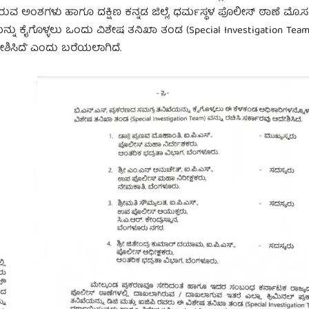
ಸಿರುವ ಅಂಶಗಳು ಹಾಗೂ ದಕ್ಷಿಣ ಕನ್ನಡ ಜಿಲ್ಲೆ, ಧರ್ಮಸ್ಥಳ ಪೊಲೀಸ್ ಠಾಣೆ ಮೊ.ಸ
ನ್ನು ಕೈಗೊಳ್ಳಲು ಒಂದು ವಿಶೇಷ ತನಿಖಾ ತಂಡ (Special Investigation Team)
ಶಿಸಿದೆ’ ಎಂದು ಬರೆಯಲಾಗಿದೆ.