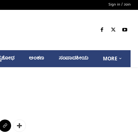
Sign in / Join
್ಯಶೋಧ
ಅಂಕಣ
ಸಂಪಾದಕೀಯ
MORE