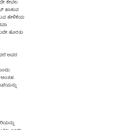
ಡದೇ ಕೇವಲ
ೀಟ್ ಹಾಕುವ
ರುವ ಹೇಳಿಕೆಯ
ಅಥವಾ
ಬಹುದೇ ಹೊರತು
ಿದರೆ ಅವರ
 ಎಂದು
ಯ ಅಂತಹ
ಖೆಯನ್ನು
ರಿಯನ್ನು