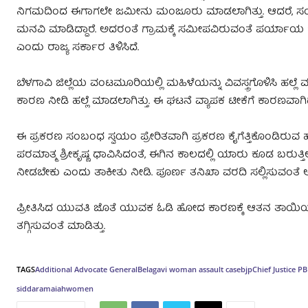
ನಿಗಮದಿಂದ ಈಗಾಗಲೇ ಜಮೀನು ಮಂಜೂರು ಮಾಡಲಾಗಿತ್ತು. ಆದರೆ, ಸಂತ್ರಸ
ಮನವಿ ಮಾಡಿದ್ದಾರೆ. ಅದರಂತೆ ಗ್ರಾಮಕ್ಕೆ ಸಮೀಪವಿರುವಂತೆ ಪರ್ಯಾಯ
ಎಂದು ರಾಜ್ಯ ಸರ್ಕಾರ ತಿಳಿಸಿದೆ.
ಬೆಳಗಾವಿ ಜಿಲ್ಲೆಯ ವಂಟಮೂರಿಯಲ್ಲಿ ಮಹಿಳೆಯನ್ನು ವಿವಸ್ತ್ರಗೊಳಿಸಿ ಹಲ್ಲ
ಕಾರಣ ನೀಡಿ ಹಲ್ಲೆ ಮಾಡಲಾಗಿತ್ತು. ಈ ಘಟನೆ ವ್ಯಾಪಕ ಟೀಕೆಗೆ ಕಾರಣವಾಗಿದ್
ಈ ಪ್ರಕರಣ ಸಂಬಂಧ ಸ್ವಯಂ ಪ್ರೇರಿತವಾಗಿ ಪ್ರಕರಣ ಕೈಗೆತ್ತಿಕೊಂಡಿರುವ ಹ
ಪರಮಾತ್ಮ ಶ್ರೀಕೃಷ್ಣ ಧಾವಿಸಿದಂತೆ, ಈಗಿನ ಕಾಲದಲ್ಲಿ ಯಾರು ಕೂಡ ಬರುತ್ತಿಲ್ಲ
ನೀಡಬೇಕು ಎಂದು ತಾಕೀತು ನೀಡಿ. ಪೂರ್ಣ ತನಿಖಾ ವರದಿ ಸಲ್ಲಿಸುವಂತೆ ಆದ
ಪ್ರೀತಿಸಿದ ಯುವತಿ ಜೊತೆ ಯುವಕ ಓಡಿ ಹೋದ ಕಾರಣಕ್ಕೆ ಆತನ ತಾಯಿಯನ್
ತಗ್ಗಿಸುವಂತೆ ಮಾಡಿತ್ತು.
TAGS
Additional Advocate General
Belagavi woman assault case
bjp
Chief Justice PB
siddaramaiah
women