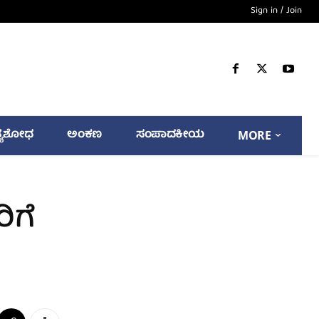
Sign in / Join
್ಯಶೋಧ
ಅಂಕಣ
ಸಂಪಾದಕೀಯ
MORE
ಿಗೆ