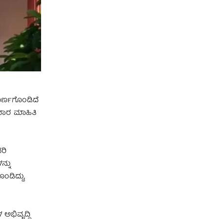
ಪೂರ್ಣಗೊಂಡಿದೆ
ಧವಾರ ಮಾಹಿತಿ
ರಿ
ನ್ನು
ಡಿದ್ದು,
ಅಭಿವೃದ್ಧಿ