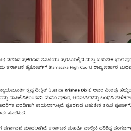
ssault) ನಡೆಸಿದ ಪ್ರಕರಣದ ತನಿಖೆಯು ಪ್ರಗತಿಯಲ್ಲಿದೆ ಮತ್ತು ಬಹುತೇಕ ಭಾಗ 
ಂದು ಕರ್ನಾಟಕ ಹೈಕೋರ್ಟ್‌ಗೆ (Karnataka High Court) ರಾಜ್ಯ ಸರ್ಕಾರ ಬು
ನ್ಯಾಯಮೂರ್ತಿ ಕೃಷ್ಣ ದೀಕ್ಷಿತ್ (Justice
Krishna Dixit
) ಅವರ ಪೀಠವು ಹೆಚ್ಚುವ
ವನ್ನು ದಾಖಲಿಸಿಕೊಂಡಿತು, ಮೆಮೊ ಪ್ರಕಾರ, ಆರೋಪಿಗಳನ್ನು ಬಂಧಿಸಿ ಹೇಳಿಕೆಗಳ
ಮಾದರಿಗಳ ವರದಿಗಾಗಿ ಕಾಯಲಾಗುತ್ತಿದೆ. ಪ್ರಕರಣದ ಬಹುತೇಕ ತನಿಖೆ ಪೂರ್ಣಗೊಂ
ಂದು ಸೂಚಿಸಿದೆ.
ೆ ವರ್ಗಾವಣೆ ಮಾಡಲಾಗಿದೆ. ಕರ್ನಾಟಕ ಮಹರ್ಷಿ ವಾಲ್ಮೀಕಿ ಪರಿಶಿಷ್ಟ ಪಂಗಡಗಳ 