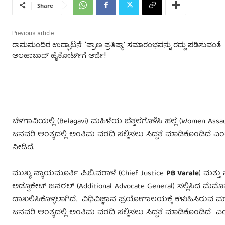
Share
Previous article
ರಾಮಮಂದಿರ ಉದ್ಘಾಟನೆ: ‘ಪ್ರಾಣ ಪ್ರತಿಷ್ಠಾ’ ಸಮಾರಂಭವನ್ನು ರದ್ದು ಪಡಿಸುವಂತೆ
ಅಲಹಾಬಾದ್ ಹೈಕೋರ್ಟ್‌ಗೆ ಅರ್ಜಿ!
ಬೆಳಗಾವಿಯಲ್ಲಿ (Belagavi) ಮಹಿಳೆಯ ಬೆತ್ತಲೆಗೊಳಿಸಿ ಹಲ್ಲೆ (Women A
ಜನವರಿ ಅಂತ್ಯದಲ್ಲಿ ಅಂತಿಮ ವರದಿ ಸಲ್ಲಿಸಲು ಸಿದ್ಧತೆ ಮಾಡಿಕೊಂಡಿದೆ ಎ
ನೀಡಿದೆ.
ಮುಖ್ಯ ನ್ಯಾಯಮೂರ್ತಿ ಪಿ.ಬಿ.ವರಾಳೆ (Chief Justice
PB Varale
) ಮತ್ತು 
ಅಡ್ವೊಕೇಟ್ ಜನರಲ್ (Additional Advocate General) ಸಲ್ಲಿಸಿದ ಮೆಮೊ
ದಾಖಲಿಸಿಕೊಳ್ಳಲಾಗಿದೆ. ವಿಧಿವಿಜ್ಞಾನ ಪ್ರಯೋಗಾಲಯಕ್ಕೆ ಕಳುಹಿಸಿರುವ 
ಜನವರಿ ಅಂತ್ಯದಲ್ಲಿ ಅಂತಿಮ ವರದಿ ಸಲ್ಲಿಸಲು ಸಿದ್ಧತೆ ಮಾಡಿಕೊಂಡಿದೆ ಎ