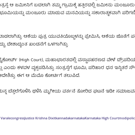
್ತೆ ಆ ಜಮೀನಿಗೆ ಬದಲಾಗಿ ತಮ್ಮ ಗ್ರಾಮಕ್ಕೆ ಹತ್ತಿರದಲ್ಲಿ ಜಮೀನು ಮಂಜೂ
 ಭೂಮಿಯನ್ನು ಮಂಜೂರು ಮಾಡುವ ಮನವಿಯನ್ನು ಸಕಾರಾತ್ಮಕವಾಗಿ ಪರಿಗಣಿಸು
ೆ ಮಾಡಲಾಗಿತ್ತು. ಆಕೆಯ ಪುತ್ರ ಯುವತಿಯೊಬ್ಬಳನ್ನು ಪ್ರೇಮಿಸಿ, ಆಕೆಯ ಜೊತೆಗ
ದು, ದೇಶಾದ್ಯಂತ ಖಂಡನೆಗೆ ಒಳಗಾಗಿತ್ತು.
ೈಕೋರ್ಟ್ (High Court), ಮಹಾಭಾರತದಲ್ಲಿ ವಸ್ತ್ರಾಪಹರಣದ ವೇಳೆ ದ್ರೌಪದಿಯ 
 ಎಂದು ಕಳವಳ ವ್ಯಕ್ತಪಡಿಸಿತ್ತು. ಸಂತ್ರಸ್ತೆಗೆ ಭೂಮಿ, ಪರಿಹಾರ ಧನ ಇನ್ನಿತರೆ ಸೌ
ೇಶಿತ್ತು. ಈಗ ಆ ಮೆಮೊ ಕೋರ್ಟಿಗೆ ತಲುಪಿದೆ.
ನ ಬೆತ್ತಲೆಗೊಳಿಸಿ ಥಳಿಸಿ ಮೃಗೀಯ ವರ್ತನೆ ತೋರಿದ ಘಟನೆ ಇಡೀ ಸಮಾಜವನ್
 Varale
congress
Justice Krishna Dixit
kannada
karnataka
Karnataka High Court
modi
polic