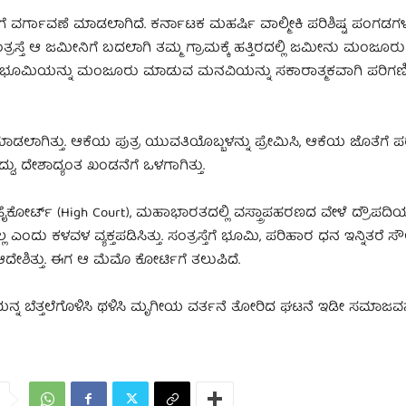
ೆ ವರ್ಗಾವಣೆ ಮಾಡಲಾಗಿದೆ. ಕರ್ನಾಟಕ ಮಹರ್ಷಿ ವಾಲ್ಮೀಕಿ ಪರಿಶಿಷ್ಟ ಪಂಗಡಗಳ 
್ತೆ ಆ ಜಮೀನಿಗೆ ಬದಲಾಗಿ ತಮ್ಮ ಗ್ರಾಮಕ್ಕೆ ಹತ್ತಿರದಲ್ಲಿ ಜಮೀನು ಮಂಜೂ
 ಭೂಮಿಯನ್ನು ಮಂಜೂರು ಮಾಡುವ ಮನವಿಯನ್ನು ಸಕಾರಾತ್ಮಕವಾಗಿ ಪರಿಗಣಿಸು
ೆ ಮಾಡಲಾಗಿತ್ತು. ಆಕೆಯ ಪುತ್ರ ಯುವತಿಯೊಬ್ಬಳನ್ನು ಪ್ರೇಮಿಸಿ, ಆಕೆಯ ಜೊತೆಗ
ದು, ದೇಶಾದ್ಯಂತ ಖಂಡನೆಗೆ ಒಳಗಾಗಿತ್ತು.
ೈಕೋರ್ಟ್ (High Court), ಮಹಾಭಾರತದಲ್ಲಿ ವಸ್ತ್ರಾಪಹರಣದ ವೇಳೆ ದ್ರೌಪದಿಯ 
 ಎಂದು ಕಳವಳ ವ್ಯಕ್ತಪಡಿಸಿತ್ತು. ಸಂತ್ರಸ್ತೆಗೆ ಭೂಮಿ, ಪರಿಹಾರ ಧನ ಇನ್ನಿತರೆ ಸೌ
ೇಶಿತ್ತು. ಈಗ ಆ ಮೆಮೊ ಕೋರ್ಟಿಗೆ ತಲುಪಿದೆ.
ನ ಬೆತ್ತಲೆಗೊಳಿಸಿ ಥಳಿಸಿ ಮೃಗೀಯ ವರ್ತನೆ ತೋರಿದ ಘಟನೆ ಇಡೀ ಸಮಾಜವನ್