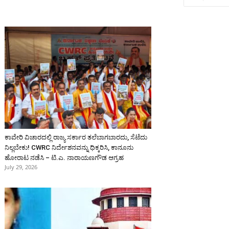
ಕಾವೇರಿ ವಿಚಾರದಲ್ಲಿ ರಾಜ್ಯ ಸರ್ಕಾರ ತಲೆಬಾಗಬಾರದು, ಸೆಟೆದು
ನಿಲ್ಲಬೇಕು! CWRC ನಿರ್ದೇಶನವನ್ನು ಧಿಕ್ಕರಿಸಿ, ಕಾನೂನು
ಹೋರಾಟ ನಡೆಸಿ – ಟಿ.ಎ. ನಾರಾಯಣಗೌಡ ಆಗ್ರಹ
July 29, 2026