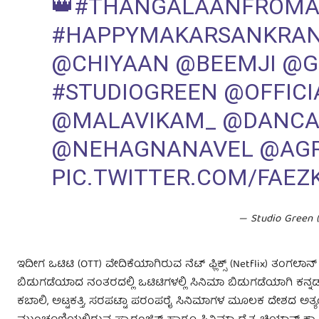
👑
#THANGALAANFROMAP
#HAPPYMAKARSANKRAN
@CHIYAAN
@BEEMJI
@G
#STUDIOGREEN
@OFFIC
@MALAVIKAM_
@DANCA
@NEHAGNANAVEL
@AGR
PIC.TWITTER.COM/FAE
— Studio Green
ಇದೀಗ ಒಟಿಟಿ (OTT) ವೇದಿಕೆಯಾಗಿರುವ ನೆಟ್ ಫ್ಲಿಕ್ಸ್ (Netflix) ತಂಗಲಾನ
ಬಿಡುಗಡೆಯಾದ ನಂತರದಲ್ಲಿ ಒಟಿಟಿಗಳಲ್ಲಿ ಸಿನಿಮಾ ಬಿಡುಗಡೆಯಾಗಿ ಕನ್ನಡ
ಕಬಾಲಿ, ಅಟ್ಟಕತ್ತಿ, ಸರಪಟ್ಟಾ ಪರಂಪರೈ ಸಿನಿಮಾಗಳ ಮೂಲಕ ದೇಶದ ಅತ್ಯಂ