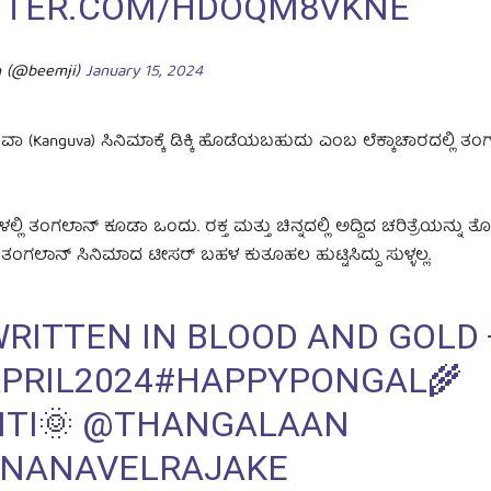
ITTER.COM/HDOQM8VKNE
th (@beemji)
January 15, 2024
(Kanguva) ಸಿನಿಮಾಕ್ಕೆ ಡಿಕ್ಕಿ ಹೊಡೆಯಬಹುದು ಎಂಬ ಲೆಕ್ಕಾಚಾರದಲ್ಲಿ ತಂ
ಲ್ಲಿ ತಂಗಲಾನ್ ಕೂಡಾ ಒಂದು. ರಕ್ತ ಮತ್ತು ಚಿನ್ನದಲ್ಲಿ ಅದ್ದಿದ ಚರಿತ್ರೆಯನ್ನು 
ಂಗಲಾನ್ ಸಿನಿಮಾದ ಟೀಸರ್ ಬಹಳ ಕುತೂಹಲ ಹುಟ್ಟಿಸಿದ್ದು ಸುಳ್ಳಲ್ಲ.
WRITTEN IN BLOOD AND GOLD 
RIL2024
#HAPPYPONGAL
🌾
TI
🌞
@THANGALAAN
NANAVELRAJAKE