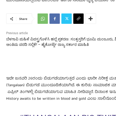
ಮುಂಚೂಣಿಯಲ್ಲಿರುವ ಪಾ.ರಂಜಿತ್ ಹಾಗೂ ಸಿನಿಮಾ ದೈತ್ಯ ಚಿಯಾನ್ ಕಾ ವಿ
Share
Previous article
ಬೆಳಗಾವಿ ಮಹಿಳೆ ವಿವಸ್ತ್ರಗೊಳಿಸಿ ಹಲ್ಲೆ ಪ್ರಕರಣ: ಸಂತ್ರಸ್ತರಿಗೆ ಭೂಮಿ ಮಂಜೂರು, ಶೀ
ಅಂತಿಮ ವರದಿ ಸಲ್ಲಿಕೆ! – ಹೈಕೋರ್ಟ್ಗೆ ರಾಜ್ಯ ಸರ್ಕಾರ ಮಾಹಿತಿ
ಇದೇ ಜನವರಿ 26ರಂದು ಬಿಡುಗಡೆಯಾಗುತ್ತದೆ ಎಂದು ಭಾರೀ ನಿರೀಕ್ಷೆ ಮತ್
(Tangalaan) ಬಿಡುಗಡೆ ಮುಂದೂಡಿಕೆಯಾಗಿದೆ. ಈ ಕುರಿತು ಸಾಮಾಜಿಕ ಮಾದ
ಏಪ್ರಿಲ್ ತಿಂಗಳಲ್ಲಿ ಬಿಡುಗಡೆಯಾಗುವ ಮಾಹಿತಿ ನೀಡಿದ್ದಾರೆ. ದಿನಾಂಕ ಇನ್ನ
History awaits to be written in blood and gold ಎಂಬ ಸಾಲಿನೊಂದ