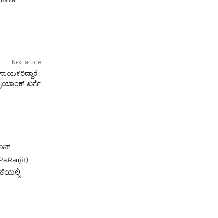
ಂಬೋಣ.
Next article
ಾಯಕರಿದ್ದಾರೆ :
್ರಿಯಾಂಕ್ ಖರ್ಗೆ
ಾನ್
.Ranjit)
ಕೆಯಲ್ಲಿ