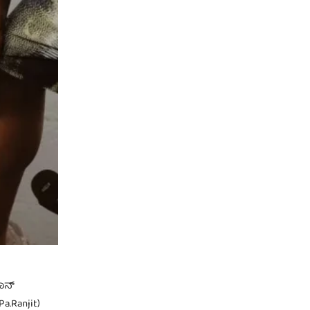
ಾನ್
.Ranjit)