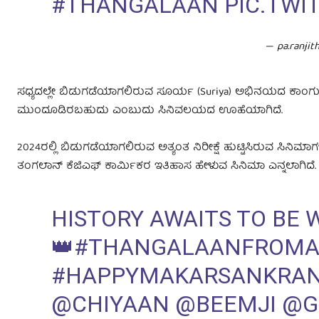
#THANGALAAN
PIC.TW
— pa.ranji
ಸಧ್ಯದಲ್ಲೇ ಬಿಡುಗಡೆಯಾಗಲಿರುವ ಸೂರ್ಯ (Suriya) ಅಭಿನಯದ ಕಾಂಗುವಾ 
ಮುಂದೂಡಿರಬಹುದು ಎಂಬುದು ಸಿನಿವಲಯದ ಊಹೆಯಾಗಿದೆ.
2024ರಲ್ಲಿ ಬಿಡುಗಡೆಯಾಗಲಿರುವ ಅತ್ಯಂತ ನಿರೀಕ್ಷೆ ಹುಟ್ಟಿಸಿರುವ ಸಿನಿಮಾಗಳ
ತಂಗಲಾನ್ ಕೆಜಿಎಫ್ ಕಾರ್ಮಿಕರ ಇತಿಹಾಸ ಹೇಳುವ ಸಿನಿಮಾ ಎನ್ನಲಾಗಿದೆ. ತ
HISTORY AWAITS TO BE 
👑
#THANGALAANFROMAP
#HAPPYMAKARSANKRAN
@CHIYAAN
@BEEMJI
@G