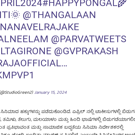
RIL2024
#HAPPYPONGAL
🌾
TI
🌞
@THANGALAAN
NANAVELRAJAKE
IALNEELAM
@PARVATWEETS
LTAGIRONE
@GVPRAKASH
AJAOFFICIAL
…
ZKMPVP1
 (@StudioGreen2)
January 15, 2024
್ ಸಿನಿಮಾದ ಹಕ್ಕುಗಳನ್ನು ಪಡೆದುಕೊಂಡಿದೆ. ಏಪ್ರಿಲ್ ನಲ್ಲಿ ಟಾಕೀಸುಗಳಲ್ಲಿ ಬಿಡ
, ತಮಿಳು, ತೆಲುಗು, ಮಲಯಾಳಂ ಮತ್ತು ಹಿಂದಿ ಭಾಷೆಗಳಲ್ಲಿ ಬಿಡುಗಡೆಯಾಗಲಿದ
ತ ಪ್ರತಿಭಾವಂತ ಮತ್ತು ಸಾಮಾಜಿಕ ಬದ್ಧತೆಯ ಸಿನಿಮಾ ನಿರ್ದೇಶಕರಲ್ಲಿ