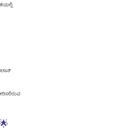
ಕೆಯಲ್ಲಿ
ಗಲಾನ್
ತೋರಿಸಲಿರುವ
🌟