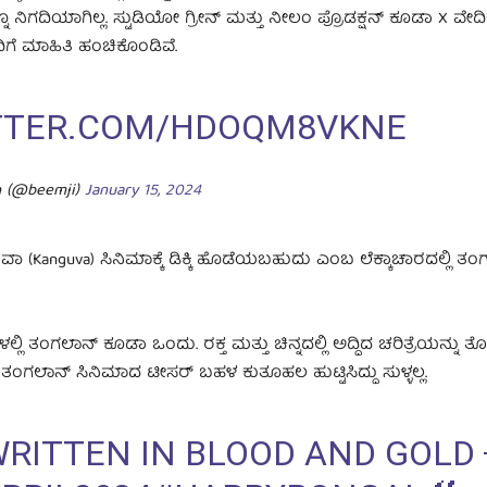
ೂ ನಿಗದಿಯಾಗಿಲ್ಲ. ಸ್ಟುಡಿಯೋ ಗ್ರೀನ್ ಮತ್ತು ನೀಲಂ ಪ್ರೊಡಕ್ಷನ್ ಕೂಡಾ X ವೇದಿ
ಿಗೆ ಮಾಹಿತಿ ಹಂಚಿಕೊಂಡಿವೆ.
ITTER.COM/HDOQM8VKNE
th (@beemji)
January 15, 2024
(Kanguva) ಸಿನಿಮಾಕ್ಕೆ ಡಿಕ್ಕಿ ಹೊಡೆಯಬಹುದು ಎಂಬ ಲೆಕ್ಕಾಚಾರದಲ್ಲಿ ತಂ
ಲ್ಲಿ ತಂಗಲಾನ್ ಕೂಡಾ ಒಂದು. ರಕ್ತ ಮತ್ತು ಚಿನ್ನದಲ್ಲಿ ಅದ್ದಿದ ಚರಿತ್ರೆಯನ್ನು 
ಂಗಲಾನ್ ಸಿನಿಮಾದ ಟೀಸರ್ ಬಹಳ ಕುತೂಹಲ ಹುಟ್ಟಿಸಿದ್ದು ಸುಳ್ಳಲ್ಲ.
WRITTEN IN BLOOD AND GOLD 