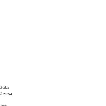
ುಗಡೆಯಾ
ೆ. ಕಾಲಾ,