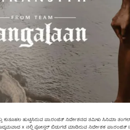
ತು ಕುತೂಹಲ ಹುಟ್ಟಿಸಿರುವ ಪಾ.ರಂಜಿತ್ ನಿರ್ದೇಶನದ ತಮಿಳು ಸಿನಿಮಾ ತಂಗಲ
್ಯಮವಾದ X ನಲ್ಲಿ ಪೋಸ್ಟರ್ ಬಿಡುಗಡೆ ಮಾಡಿರುವ ನಿರ್ದೇಶಕ ಪಾ.ರಂಜಿತ್ (Pa