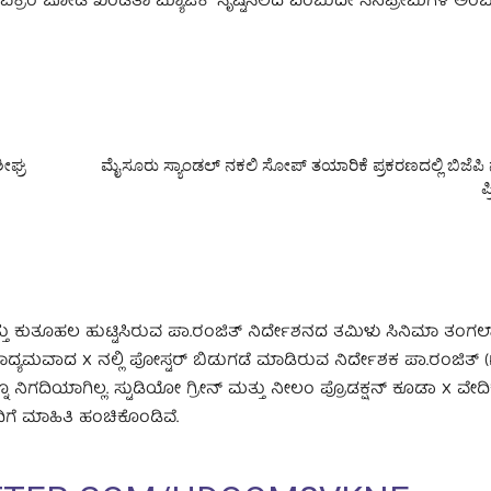
ಕ್ರಂ ಜೋಡಿ ಖಂಡಿತಾ ಮ್ಯಾಜಿಕ್ ಸೃಷ್ಟಿಸಲಿದೆ ಎಂಬುದೇ ಸಿನಿಪ್ರೇಮಿಗಳ ಅ
‌ಘ್ರ
ಮೈಸೂರು ಸ್ಯಾಂಡಲ್ ನಕಲಿ​ ಸೋಪ್ ತಯಾರಿಕೆ ಪ್ರಕರಣದಲ್ಲಿ ಬಿಜೆಪಿ ನ
ಪ
ತು ಕುತೂಹಲ ಹುಟ್ಟಿಸಿರುವ ಪಾ.ರಂಜಿತ್ ನಿರ್ದೇಶನದ ತಮಿಳು ಸಿನಿಮಾ ತಂಗಲ
್ಯಮವಾದ X ನಲ್ಲಿ ಪೋಸ್ಟರ್ ಬಿಡುಗಡೆ ಮಾಡಿರುವ ನಿರ್ದೇಶಕ ಪಾ.ರಂಜಿತ್ (Pa
ೂ ನಿಗದಿಯಾಗಿಲ್ಲ. ಸ್ಟುಡಿಯೋ ಗ್ರೀನ್ ಮತ್ತು ನೀಲಂ ಪ್ರೊಡಕ್ಷನ್ ಕೂಡಾ X ವೇದಿ
ಿಗೆ ಮಾಹಿತಿ ಹಂಚಿಕೊಂಡಿವೆ.