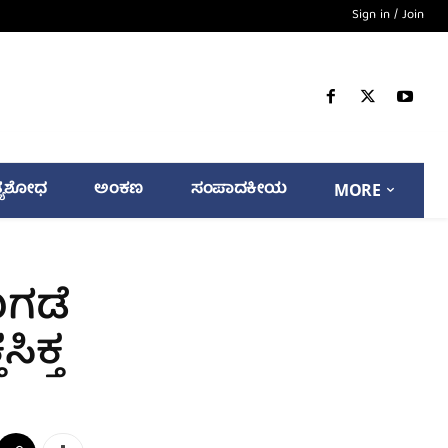
Sign in / Join
್ಯಶೋಧ
ಅಂಕಣ
ಸಂಪಾದಕೀಯ
MORE
ುಗಡೆ
ಿಕ್ತ