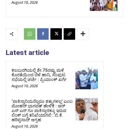
August 10, 2026
Latest article
ಕಲಬುರಗಿಯಲ್ಲಿ ಶೇ.75ರಷ್ಟು ಮಳೆ
ಕೊರತೆಯಿಂದ ಬೆಳೆ ಹಾನಿ, ಸಂಪುಟ‌
ಸಭೆಯಲ್ಲಿ ಚರ್ಚೆ : ಪ್ರಿಯಾಂಕ್ ಖರ್ಗೆ
August 10, 2026
‘ಪಾಕಿಸ್ತಾನಿಯರೆಲ್ಲರೂ ಶತ್ರುಗಳಲ್ಲ’ ಎಂಬ
ಮೋಹನ್‌ ಭಾಗವತ್ ಹೇಳಿಕೆ : ಆರ್
ಎಸ್ ಎಸ್ ಗೂ ಪಾಕಿಸ್ತಾನಕ್ಕೂ ಇರುವ
ಲಿಂಕ್ ಬಗ್ಗೆ ತನಿಖೆಯಾಗಲಿ : ಬಿ.ಕೆ.
ಹರಿಪ್ರಸಾದ್‌ ಆಗ್ರಹ
August 10, 2026