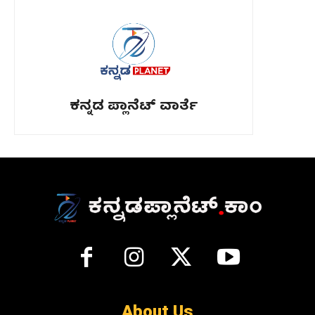
ಕನ್ನಡ ಪ್ಲಾನೆಟ್ ವಾರ್ತೆ
About Us