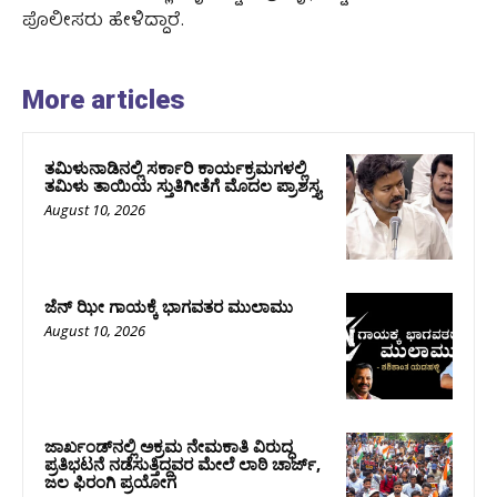
ಪೊಲೀಸರು ಹೇಳಿದ್ದಾರೆ.
More articles
ತಮಿಳುನಾಡಿನಲ್ಲಿ ಸರ್ಕಾರಿ ಕಾರ್ಯಕ್ರಮಗಳಲ್ಲಿ
ತಮಿಳು ತಾಯಿಯ ಸ್ತುತಿಗೀತೆಗೆ ಮೊದಲ ಪ್ರಾಶಸ್ತ್ಯ
August 10, 2026
ಜೆನ್ ಝೀ ಗಾಯಕ್ಕೆ ಭಾಗವತರ ಮುಲಾಮು
August 10, 2026
ಜಾರ್ಖಂಡ್‌ನಲ್ಲಿ ಅಕ್ರಮ ನೇಮಕಾತಿ ವಿರುದ್ಧ
ಪ್ರತಿಭಟನೆ ನಡೆಸುತ್ತಿದ್ದವರ ಮೇಲೆ ಲಾಠಿ ಚಾರ್ಜ್‌,
ಜಲ ಫಿರಂಗಿ ಪ್ರಯೋಗ