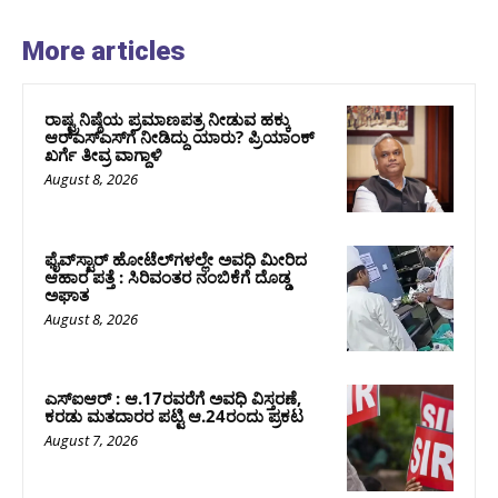
More articles
ರಾಷ್ಟ್ರನಿಷ್ಠೆಯ ಪ್ರಮಾಣಪತ್ರ ನೀಡುವ ಹಕ್ಕು
ಆರ್‌ಎಸ್‌ಎಸ್‌ಗೆ ನೀಡಿದ್ದು ಯಾರು? ಪ್ರಿಯಾಂಕ್
ಖರ್ಗೆ ತೀವ್ರ ವಾಗ್ದಾಳಿ
August 8, 2026
ಫೈವ್‌ಸ್ಟಾರ್ ಹೋಟೆಲ್‌ಗಳಲ್ಲೇ ಅವಧಿ ಮೀರಿದ
ಆಹಾರ ಪತ್ತೆ : ಸಿರಿವಂತರ ನಂಬಿಕೆಗೆ ದೊಡ್ಡ
ಅಘಾತ
August 8, 2026
ಎಸ್‌ಐಆರ್‌ : ಆ.17ರವರೆಗೆ ಅವಧಿ ವಿಸ್ತರಣೆ,
ಕರಡು ಮತದಾರರ ಪಟ್ಟಿ ಆ.24ರಂದು ಪ್ರಕಟ
August 7, 2026