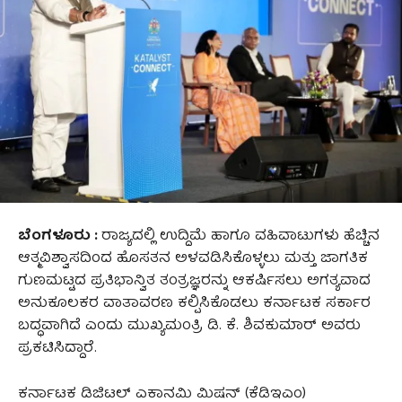
​ಬೆಂಗಳೂರು :
ರಾಜ್ಯದಲ್ಲಿ ಉದ್ದಿಮೆ ಹಾಗೂ ವಹಿವಾಟುಗಳು ಹೆಚ್ಚಿನ
ಆತ್ಮವಿಶ್ವಾಸದಿಂದ ಹೊಸತನ ಅಳವಡಿಸಿಕೊಳ್ಳಲು ಮತ್ತು ಜಾಗತಿಕ
ಗುಣಮಟ್ಟದ ಪ್ರತಿಭಾನ್ವಿತ ತಂತ್ರಜ್ಞರನ್ನು‌ ಆಕರ್ಷಿಸಲು ಅಗತ್ಯವಾದ
ಅನುಕೂಲಕರ ವಾತಾವರಣ ಕಲ್ಪಿಸಿಕೊಡಲು ಕರ್ನಾಟಕ ಸರ್ಕಾರ
ಬದ್ಧವಾಗಿದೆ ಎಂದು ಮುಖ್ಯಮಂತ್ರಿ ಡಿ. ಕೆ. ಶಿವಕುಮಾರ್‌ ಅವರು
ಪ್ರಕಟಿಸಿದ್ದಾರೆ.
​ಕರ್ನಾಟಕ ಡಿಜಿಟಲ್ ಎಕಾನಮಿ ಮಿಷನ್ (ಕೆಡಿಇಎಂ)