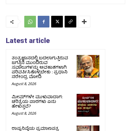
Latest article
ತಂತ್ರಜ್ಞಾನದಲ್ಲಿ ಬದಲಾಗುತ್ತಿರುವ
ಜಗತ್ತಿನ ಮುಂದಿರುವ
ಸವಾಲುಗಳನ್ನು ಅವಕಾಶಗಳಾಗಿ
ಪರಿವರ್ತಿಸಿಕೊಳ್ಳಬೇಕು : ಪ್ರಧಾನಿ
ನರೇಂದ್ರ ಮೋದಿ
August 8, 2026
ಮೀಮ್‌ಗಳೇ ಮುಳುವಾದಾಗ:
ಚರಿತ್ರೆಯ ಪಾಠಗಳು ಏನು
ಹೇಳುತ್ತವೆ?
August 8, 2026
ರಾಷ್ಟ್ರನಿಷ್ಠೆಯ ಪ್ರಮಾಣಪತ್ರ