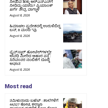
ನೀಡುವ ಹಕ್ಕು ಆರ್‌ಎಸ್‌ಎಸ್‌ಗೆ
ನೀಡಿದ್ದು ಯಾರು? ಪ್ರಿಯಾಂಕ್
ಖರ್ಗೆ ತೀವ್ರ ವಾಗ್ದಾಳಿ
August 8, 2026
ಹಿಮಾಚಲ ಪ್ರದೇಶದಲ್ಲಿ ಉರುಳಿಬಿದ್ದ
ಬಸ್‌, 8 ಮಂದಿ *ವು
August 8, 2026
ಫೈವ್‌ಸ್ಟಾರ್ ಹೋಟೆಲ್‌ಗಳಲ್ಲೇ
ಅವಧಿ ಮೀರಿದ ಆಹಾರ ಪತ್ತೆ :
ಸಿರಿವಂತರ ನಂಬಿಕೆಗೆ ದೊಡ್ಡ
ಅಘಾತ
August 8, 2026
Most read
ತಮಿಳುನಾಡು ಬಜೆಟ್ : ಶಾಲೆಗಳಿಗೆ
₹44,527 ಕೋಟಿ, ಕಲ್ಯಾಣ