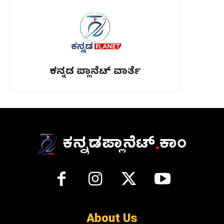
ಕನ್ನಡ ಪ್ಲಾನೆಟ್ ವಾರ್ತೆ
About Us