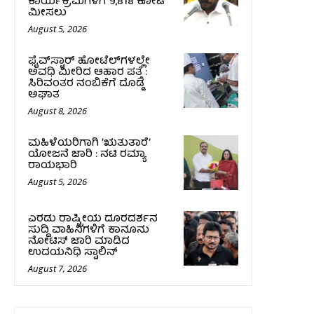
ಕಾರ್ಯಕ್ರಮಗಳಿಗೆ ₹9,818 ಕೋಟಿ
ಮೀಸಲು
August 5, 2026
ಫೈವ್‌ಸ್ಟಾರ್ ಹೋಟೆಲ್‌ಗಳಲ್ಲೇ
ಅವಧಿ ಮೀರಿದ ಆಹಾರ ಪತ್ತೆ :
ಸಿರಿವಂತರ ನಂಬಿಕೆಗೆ ದೊಡ್ಡ
ಅಘಾತ
August 8, 2026
ಮಹಿಳೆಯರಿಗಾಗಿ ʼಋತುತಾರೆʼ
ಯೋಜನೆ ಜಾರಿ : ನಟಿ ರಮ್ಯಾ
ರಾಯಭಾರಿ
August 5, 2026
ಎರಡು ರಾಷ್ಟ್ರೀಯ ದೂರದರ್ಶನ
ಸುದ್ದಿ ವಾಹಿನಿಗಳಿಗೆ ಕಾನೂನು
ನೋಟಿಸ್ ಜಾರಿ ಮಾಡಿದ
ಉದಯನಿಧಿ ಸ್ಟಾಲಿನ್
August 7, 2026