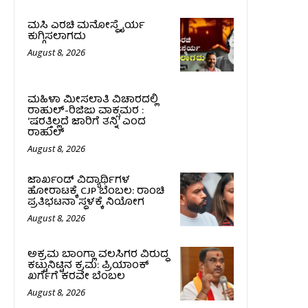
ಮಸಿ ಎರಚಿ ಮನೋಸ್ಥೈರ್ಯ
ಕುಗ್ಗಿಸಲಾಗದು
August 8, 2026
ಮಹಿಳಾ ಮೀಸಲಾತಿ ವಿಚಾರದಲ್ಲಿ
ರಾಹುಲ್‌-ರಿಜಿಜು ವಾಕ್ಸಮರ :
‘ಷರತ್ತಿಲ್ಲದೆ ಜಾರಿಗೆ ತನ್ನಿ’ ಎಂದ
ರಾಹುಲ್‌
August 8, 2026
ಜಾರ್ಖಂಡ್‌ ವಿದ್ಯಾರ್ಥಿಗಳ
ಹೋರಾಟಕ್ಕೆ CJP ಬೆಂಬಲ: ರಾಂಚಿ
ಪ್ರತಿಭಟನಾ ಸ್ಥಳಕ್ಕೆ ನಿಯೋಗ
August 8, 2026
ಅಕ್ರಮ ಬಾಂಗ್ಲಾ ವಲಸಿಗರ ವಿರುದ್ಧ
ಕಟ್ಟುನಿಟ್ಟಿನ ಕ್ರಮ: ಪ್ರಿಯಾಂಕ್
ಖರ್ಗೆಗೆ ಕರವೇ ಬೆಂಬಲ
August 8, 2026