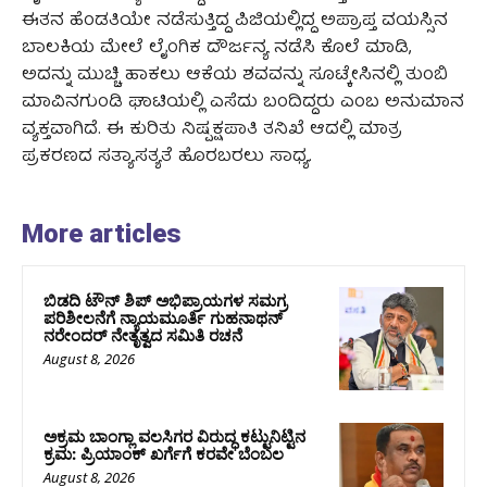
ಈತನ ಹೆಂಡತಿಯೇ ನಡೆಸುತ್ತಿದ್ದ ಪಿಜಿಯಲ್ಲಿದ್ದ ಅಪ್ರಾಪ್ತ ವಯಸ್ಸಿನ
ಬಾಲಕಿಯ ಮೇಲೆ ಲೈಂಗಿಕ ದೌರ್ಜನ್ಯ ನಡೆಸಿ ಕೊಲೆ ಮಾಡಿ,
ಅದನ್ನು ಮುಚ್ಚಿ ಹಾಕಲು ಆಕೆಯ ಶವವನ್ನು ಸೂಟ್ಕೇಸಿನಲ್ಲಿ ತುಂಬಿ
ಮಾವಿನಗುಂಡಿ ಘಾಟಿಯಲ್ಲಿ ಎಸೆದು ಬಂದಿದ್ದರು ಎಂಬ ಅನುಮಾನ
ವ್ಯಕ್ತವಾಗಿದೆ. ಈ ಕುರಿತು ನಿಷ್ಪಕ್ಷಪಾತಿ ತನಿಖೆ ಆದಲ್ಲಿ ಮಾತ್ರ
ಪ್ರಕರಣದ ಸತ್ಯಾಸತ್ಯತೆ ಹೊರಬರಲು ಸಾಧ್ಯ.
More articles
ಬಿಡದಿ ಟೌನ್ ಶಿಪ್ ಅಭಿಪ್ರಾಯಗಳ ಸಮಗ್ರ
ಪರಿಶೀಲನೆಗೆ ನ್ಯಾಯಮೂರ್ತಿ ಗುಹನಾಥನ್
ನರೇಂದರ್ ನೇತೃತ್ವದ ಸಮಿತಿ ರಚನೆ
August 8, 2026
ಅಕ್ರಮ ಬಾಂಗ್ಲಾ ವಲಸಿಗರ ವಿರುದ್ಧ ಕಟ್ಟುನಿಟ್ಟಿನ
ಕ್ರಮ: ಪ್ರಿಯಾಂಕ್ ಖರ್ಗೆಗೆ ಕರವೇ ಬೆಂಬಲ
August 8, 2026