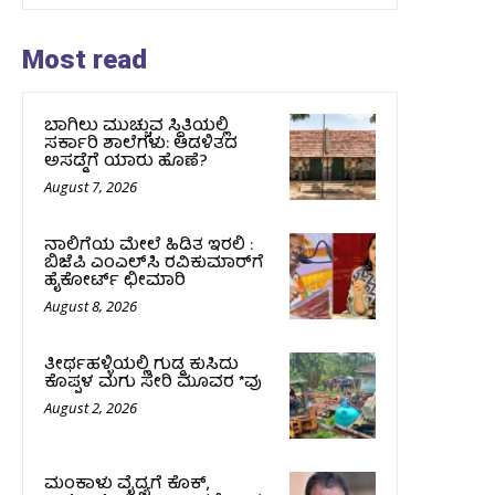
Most read
ಬಾಗಿಲು ಮುಚ್ಚುವ ಸ್ಥಿತಿಯಲ್ಲಿ
ಸರ್ಕಾರಿ ಶಾಲೆಗಳು: ಆಡಳಿತದ
ಅಸಡ್ಡೆಗೆ ಯಾರು ಹೊಣೆ?
August 7, 2026
ನಾಲಿಗೆಯ ಮೇಲೆ ಹಿಡಿತ ಇರಲಿ :
ಬಿಜೆಪಿ ಎಂಎಲ್‌ಸಿ ರವಿಕುಮಾರ್‌ಗೆ
ಹೈಕೋರ್ಟ್ ಛೀಮಾರಿ
August 8, 2026
ತೀರ್ಥಹಳ್ಳಿಯಲ್ಲಿ ಗುಡ್ಡ ಕುಸಿದು
ಕೊಪ್ಪಳ ಮಗು ಸೇರಿ ಮೂವರ *ವು
August 2, 2026
ಮಂಕಾಳು ವೈದ್ಯಗೆ ಕೊಕ್‌,