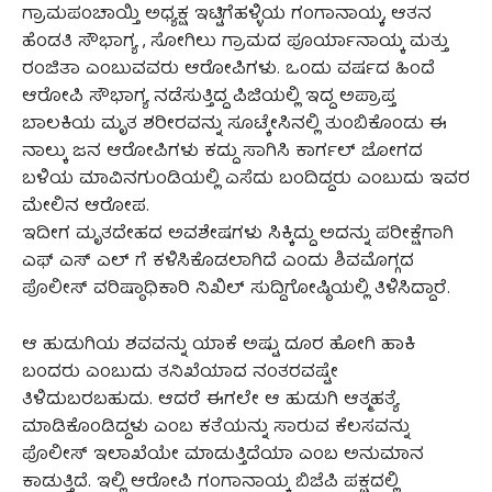
ಗ್ರಾಮಪಂಚಾಯ್ತಿ ಅಧ್ಯಕ್ಷ ಇಟ್ಟಿಗೆಹಳ್ಳಿಯ ಗಂಗಾನಾಯ್ಕ, ಆತನ
ಹೆಂಡತಿ ಸೌಭಾಗ್ಯ , ಸೋಗಿಲು ಗ್ರಾಮದ ಪೂರ್ಯಾನಾಯ್ಕ ಮತ್ತು
ರಂಜಿತಾ ಎಂಬುವವರು ಆರೋಪಿಗಳು. ಒಂದು ವರ್ಷದ ಹಿಂದೆ
ಆರೋಪಿ ಸೌಭಾಗ್ಯ ನಡೆಸುತ್ತಿದ್ದ ಪಿಜಿಯಲ್ಲಿ ಇದ್ದ ಅಪ್ರಾಪ್ತ
ಬಾಲಕಿಯ ಮೃತ ಶರೀರವನ್ನು ಸೂಟ್ಕೇಸಿನಲ್ಲಿ ತುಂಬಿಕೊಂಡು ಈ
ನಾಲ್ಕು ಜನ ಆರೋಪಿಗಳು ಕದ್ದು ಸಾಗಿಸಿ ಕಾರ್ಗಲ್ ಜೋಗದ
ಬಳಿಯ ಮಾವಿನಗುಂಡಿಯಲ್ಲಿ ಎಸೆದು ಬಂದಿದ್ದರು ಎಂಬುದು ಇವರ
ಮೇಲಿನ ಆರೋಪ.
ಇದೀಗ ಮೃತದೇಹದ ಅವಶೇಷಗಳು ಸಿಕ್ಕಿದ್ದು ಅದನ್ನು ಪರೀಕ್ಷೆಗಾಗಿ
ಎಫ್ ಎಸ್ ಎಲ್ ಗೆ ಕಳಿಸಿಕೊಡಲಾಗಿದೆ ಎಂದು ಶಿವಮೊಗ್ಗದ
ಪೊಲೀಸ್ ವರಿಷ್ಠಾಧಿಕಾರಿ ನಿಖಿಲ್ ಸುದ್ದಿಗೋಷ್ಠಿಯಲ್ಲಿ ತಿಳಿಸಿದ್ದಾರೆ.
ಆ ಹುಡುಗಿಯ ಶವವನ್ನು ಯಾಕೆ ಅಷ್ಟು ದೂರ ಹೋಗಿ ಹಾಕಿ
ಬಂದರು ಎಂಬುದು ತನಿಖೆಯಾದ ನಂತರವಷ್ಟೇ
ತಿಳಿದುಬರಬಹುದು. ಆದರೆ ಈಗಲೇ ಆ ಹುಡುಗಿ ಆತ್ಮಹತ್ಯೆ
ಮಾಡಿಕೊಂಡಿದ್ದಳು ಎಂಬ ಕತೆಯನ್ನು ಸಾರುವ ಕೆಲಸವನ್ನು
ಪೊಲೀಸ್ ಇಲಾಖೆಯೇ ಮಾಡುತ್ತಿದೆಯಾ ಎಂಬ ಅನುಮಾನ
ಕಾಡುತ್ತಿದೆ. ಇಲ್ಲಿ ಆರೋಪಿ ಗಂಗಾನಾಯ್ಕ ಬಿಜೆಪಿ ಪಕ್ಷದಲ್ಲಿ