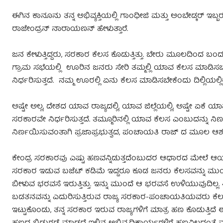
ಈಗಿನ ಕಾನೂನು ತನ್ನ ಅಭಿವ್ಯಕ್ತಿಯಲ್ಲಿ‌ ಗಾಂಧೀಜಿ ಮತ್ತು ಅಂಬೇಡ್ಕರ
ರಾಜೇಂದ್ರನ್‌ ನಾರಾಯಣನ್ ಹೇಳುತ್ತಾರೆ.
ಜನ ಕೇಳುತ್ತಿದ್ದರು, ಸರಕಾರ ಕೆಲಸ ಕೊಡುತ್ತಿತ್ತು. ಬೇರು ಮೂಲದಿಂದ ಬಂದ
ಗ್ರಾಮ ಸಭೆಯಲ್ಲಿ ಊರಿನ ಜನರು ಸೇರಿ ತಮ್ಮಲ್ಲಿ ಯಾವ ಕೆಲಸ ಮಾಡಿಸಬ
ನಿರ್ಧರಿಸುತ್ತದೆ. ನಮ್ಮ ಊರಲ್ಲಿ ಏನು ಕೆಲಸ ಮಾಡಿಸಬೇಕೆಂದು ದಿಲ್ಲಿಯಲ್ಲ
ಅಷ್ಟೇ ಅಲ್ಲ, ದೇಶದ ಯಾವ ರಾಜ್ಯದಲ್ಲಿ, ಯಾವ ಜಿಲ್ಲೆಯಲ್ಲಿ, ಅಷ್ಟೇ ಏಕ
ಸರಕಾರವೇ ನಿರ್ಧರಿಸುತ್ತದೆ. ತಮ್ಮೂರಿನಲ್ಲಿ ಯಾವ ಕೆಲಸ ಎಂಬುದನ್
ನಿರ್ಣಯಿಸುವಂತಾಗಿ ಪ್ರಜಾಪ್ರಭುತ್ವದ, ಪಂಚಾಯತಿ ರಾಜ್‌ ದ ಮೂಲ ಆಶಯ
ಕೇಂದ್ರ ಸರಕಾರವು ಎಷ್ಟು ಹಣವನ್ನಿಡುತ್ತದೆಂಬುದರ ಆಧಾರದ ಮೇಲೆ ಆಯ
ಸರಕಾರ ಇಡುವ ಬಜೆಟ್‌ ಕಡಿಮೆ ಇದ್ದರೂ ಕೂಡ ಜನರು ಕೆಲಸವನ್ನು ಮುಂದ
ಬೀಳುವ ಭರವಸೆ ಇರುತ್ತಿತ್ತು. ಇನ್ನು ಮುಂದೆ ಆ ಭರವಸೆ ಉಳಿಯುವುದಿಲ್ಲ
ಬಡತನವನ್ನು ಎದುರಿಸುತ್ತಿರುವ ರಾಜ್ಯ ಸರಕಾರ-ಪಂಚಾಯತಿಯವರು ಕೆಲಸ ಕ
ಇಟ್ಟುಕೊಂಡು, ತನ್ನ ಸರಕಾರ ಇರುವ ರಾಜ್ಯಗಳಿಗೆ ಮಾತ್ರ ಹಣ ಕೊಡುತ್ತಿದೆ 