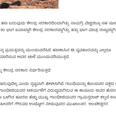
ಹಣ ಬರುವುದು ಕೇಂದ್ರ ಸರಕಾರದಿಂದಾಗಿತ್ತು. ಸಾಮಗ್ರಿ ವೆಚ್ಚದಲ್ಲೂ ಸಹ ನೂರಕ
 90 ಭಾಗ ಜವಾಬ್ದಾರಿ ಕೇಂದ್ರ ಸರಕಾರದ್ದಾಗಿತ್ತು. ಹತ್ತು ಭಾಗ ಮಾತ್ರ ರಾಜ್ಯದ್ದಾಗಿತ್
 ನನ್ನ ಪ್ರಯತ್ನವನ್ನು ಮುಂದುವರೆಸಿದೆ. ಹಣಕಾಸಿನ ಈ ವ್ಯವಹಾರವನ್ನು ಎಲ್ಲರೂ
್ನೂ ಏಮಾರಿಸುವ ಅವರ ಚಾಳಿ ಮುಂದುವರಿಯುತ್ತದೆ.
 ಕೇಂದ್ರ ಸರಕಾರ ನಿರ್ಧರಿಸುತ್ತದೆ.ʼ ‌
ಾ ಇರುವುದಿಲ್ಲ ಎಂದು ಸ್ಪಷ್ಟವಾಗಿ ಹೇಳಲಾಗಿದೆ. ಗಾಂಧಿಯನ್ನು ಕೊಂದವರ ಪಕ್
ಅಲ್ಲ. ಗಾಂಧೀಜಿಯವರ ಆಶಯಗಳಿಗೆ ವಿರುದ್ಧವಾಗಿರುವ ಈ ಕಾನೂನು ಅವರ ಹೆಸರನ್
ಲೂ ಒಳಗಿನ ಹೂರಣ ಹೆಚ್ಚು ಮುಖ್ಯ. ಗಾಂಧೀಜಿಯವರ ಗ್ರಾಮಸ್ವರಾಜ್‌ ಕಲ್ಪನೆ 
, ಭೂಹೀನರಿಗೆ ಗೌರವದ ಉದ್ಯೋಗ ನೀಡುವುದರ ಮುಖಾಂತರ ಅಂಬೇಡ್ಕರರ