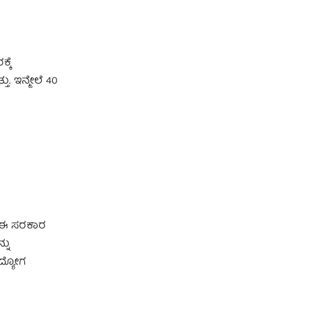
್ಕೆ
ತು. ಇನ್ಮೇಲೆ 40
ಷದ ಈ ಸರಕಾರ
ನು
ಉದ್ಯೋಗ