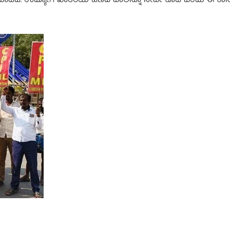
ಂತೆ ಮಾಡಿದೆ. ಉದ್ಯೋಗ ಖಾತರಿಯ ಹಣದ ಪಾಲನ್ನೂ ನೀವೇ ಕೊಡಿ ಎಂದು ಈ ಕಾ