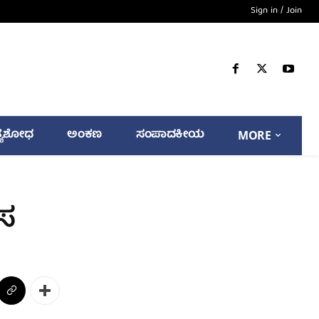
Sign in / Join
್ಯಶೋಧ
ಅಂಕಣ
ಸಂಪಾದಕೀಯ
MORE
ೊಸ