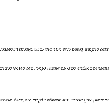
ಡೋರಂಗ ಮಾಡ್ತಾರೆ. ಒಂದು ಸಾರೆ ಕೆಲಸ ತಗೋಬೇಕಾದ್ರೆ ಹತ್ತುಬಾರಿ ಎಡತಾ
ೆ ಮಾಡ್ತಾರೆ ಅಂತೀರಿ ನೀವು. ಇನ್ಮೇಲೆ ನಿಜವಾಗಲೂ ಅವರ ಕಿಸೆಯಿಂದಲೇ ಕೊಡಬ
ಸರಕಾರ ಕೊಡ್ತಾ ಇತ್ತು. ಇನ್ಮೇಲೆ ಕೂಲಿಹಣದ 40% ಭಾಗವನ್ನು ರಾಜ್ಯ ಸರಕಾರ