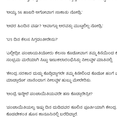
ʻಅಯ್ಯ, 56 ಹಾಜರಿ ಆಗೋವಾಗ ಸಾಕಾತು ನೋಡ್ರಿ.ʼ
ʻಅದರ ಹಿಂದಿನ ವರ್ಷ? ʻಆವಾಗ್ಲೂ ಅರವತ್ತು ಮುಟ್ಟಲಿಲ್ಲ ನೋಡ್ರಿ.ʼ
ʻ125 ದಿನ ಕೆಲಸ ಸಿಗ್ತದಂತೀರೇನು?ʼ
ʻಎಲ್ಲೀದ್ರೀ. ಪಂಚಾಯತಿಯೋರು ಕೆಲಸಾ ಕೊಡೋವಾಗ ತಮ್ಮ ಕಿಸೆಯಿಂದ ಕೊ
ಸಂಭ್ರಮ ಮರೆಯಾಗಿ ಸಿಟ್ಟು ಇಣುಕಲಾರಂಭಿಸಿತ್ತು ನೀಲವ್ವಳ ಮಾತಿನಲ್ಲಿ.
ʻಕೇಂದ್ರ ಸರಕಾರ ದುಡ್ಡು ಕೊಡ್ತಿದ್ದಾಗಲೇ ತಮ್ಮ ಕಿಸೇಲಿಂದ ಕೊಡೋ ಹಂಗ
ಮಾಡ್ತಾರೋʼ ನಾನೆಂದಾಗ ನೀಲವ್ವಳ ಹುಬ್ಬು ಮೇಲೇರಿತು.
ʻಅಂದ್ರೆ ಇನ್ಮೇಲೆ ಪಂಚಾಯಿತಿಯವರೇ ಹಣ ಕೊಡ್ತಾರೇನ್ರೀ?
ʻಪಂಚಾಯಿತಿಯಲ್ಲ, ಇಷ್ಟು ದಿನ ದುಡಿದವರ ಕೂಲಿನ ಪೂರ್ತಿಯಾಗಿ ಕೇಂದ್ರ 
ಕೊಡಬೇಕಂತ ಹೊಸ ಕಾನೂನಿನಲ್ಲಿ ಬರೆದಿದ್ದಾರೆ.