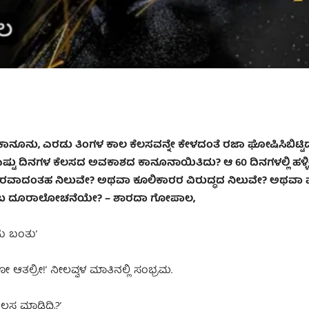
ಸ ಕಾನೂನು, ಎರಡು ತಿಂಗಳ ಕಾಲ ಕೆಲಸವನ್ನೇ ಕೇಳದಂತೆ ರಜಾ ಘೋಷಿಸಿಬಿಟ್ಟಿದೆ.
ಷ್ಟು ದಿನಗಳ ಕೆಲಸದ ಅವಕಾಶದ ಕಾನೂನಾಯಿತಿದು? ಆ 60 ದಿನಗಳಲ್ಲಿ ಹಳ್ಳ
ರ ಪರವಾದಂತಹ ನಿಲುವೇ? ಅಥವಾ ಕೂಲಿಕಾರರ ವಿರುದ್ಧದ ನಿಲುವೇ? ಅಥವಾ 
ಲೆಂಬ ದೂರಾಲೋಚನೆಯೇ?
–
ಶಾರದಾ ಗೋಪಾಲ,
ನು ಬಂತುʼ
ೊಲೋ ಆತಲ್ರೀ!ʼ ನೀಲವ್ವಳ ಮಾತಿನಲ್ಲಿ ಸಂಭ್ರಮ.
ೆಲಸ ಮಾಡಿದ್ರಿ?ʼ