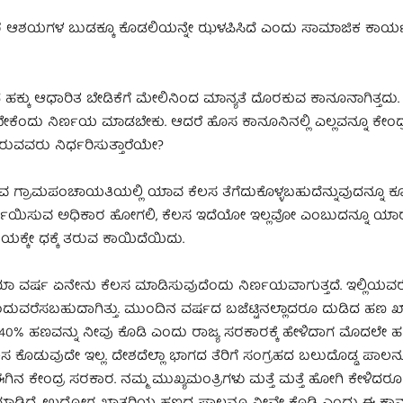
್‌ ಇಬ್ಬರ ಆಶಯಗಳ ಬುಡಕ್ಕೂ ಕೊಡಲಿಯನ್ನೇ ಝಳಪಿಸಿದೆ ಎಂದು ಸಾಮಾಜಿಕ ಕಾರ್
 ಹಕ್ಕು ಆಧಾರಿತ ಬೇಡಿಕೆಗೆ ಮೇಲಿನಿಂದ ಮಾನ್ಯತೆ ದೊರಕುವ ಕಾನೂನಾಗಿತ್ತದು. ಅ
ೇಕೆಂದು ನಿರ್ಣಯ ಮಾಡಬೇಕು. ಆದರೆ ಹೊಸ ಕಾನೂನಿನಲ್ಲಿ ಎಲ್ಲವನ್ನೂ ಕೇಂ
ಿರುವವರು ನಿರ್ಧರಿಸುತ್ತಾರೆಯೇ?
ೆ ಯಾವ ಗ್ರಾಮಪಂಚಾಯತಿಯಲ್ಲಿ ಯಾವ ಕೆಲಸ ತೆಗೆದುಕೊಳ್ಳಬಹುದೆನ್ನುವುದನ್ನೂ ಕ
ನು ನಿರ್ಣಯಿಸುವ ಅಧಿಕಾರ ಹೋಗಲಿ, ಕೆಲಸ ಇದೆಯೋ ಇಲ್ಲವೋ ಎಂಬುದನ್ನೂ ಯ
ಕ್ಕೇ ಧಕ್ಕೆ ತರುವ ಕಾಯಿದೆಯಿದು.
ಾ ವರ್ಷ ಏನೇನು ಕೆಲಸ ಮಾಡಿಸುವುದೆಂದು ನಿರ್ಣಯವಾಗುತ್ತದೆ. ಇಲ್ಲಿಯವರೆ
ುವರೆಸಬಹುದಾಗಿತ್ತು. ಮುಂದಿನ ವರ್ಷದ ಬಜೆಟ್ಟಿನಲ್ಲಾದರೂ ದುಡಿದ ಹಣ ಖ
. 40% ಹಣವನ್ನು ನೀವು ಕೊಡಿ ಎಂದು ರಾಜ್ಯ ಸರಕಾರಕ್ಕೆ ಹೇಳಿದಾಗ ಮೊದಲೇ ಹಣ
ೊಡುವುದೇ ಇಲ್ಲ. ದೇಶದೆಲ್ಲಾ ಭಾಗದ ತೆರಿಗೆ ಸಂಗ್ರಹದ ಬಲುದೊಡ್ಡ ಪಾಲನ್ನ
ಈಗಿನ ಕೇಂದ್ರ ಸರಕಾರ. ನಮ್ಮ ಮುಖ್ಯಮಂತ್ರಿಗಳು ಮತ್ತೆ ಮತ್ತೆ ಹೋಗಿ ಕೇಳಿದರ