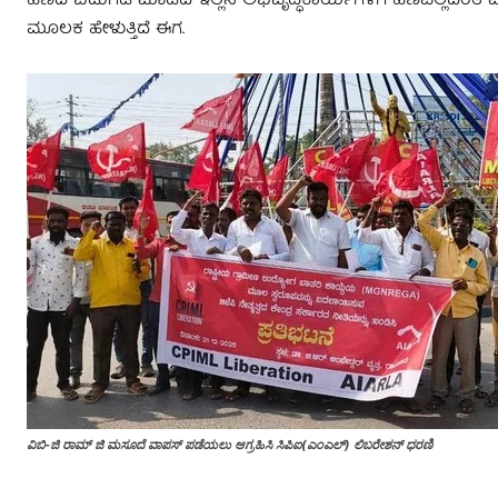
ಹಣದ ಬಿಡುಗಡೆ ಮಾಡದೆ ಇಲ್ಲಿನ ಅಭಿವೃದ್ಧಿಕಾರ್ಯಗಳಿಗೆ ಹಣವಿಲ್ಲದ
ಮೂಲಕ ಹೇಳುತ್ತಿದೆ ಈಗ.
ವಿಬಿ-ಜಿ ರಾಮ್ ಜಿ ಮಸೂದೆ ವಾಪಸ್ ಪಡೆಯಲು ಆಗ್ರಹಿಸಿ ಸಿಪಿಐ(ಎಂಎಲ್) ಲಿಬರೇಶನ್ ಧರಣಿ