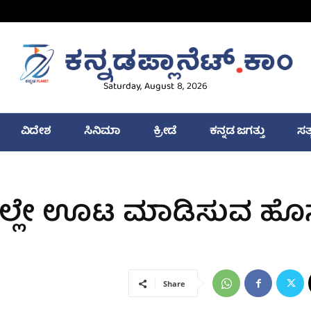
Saturday, August 8, 2026
ವಿದೇಶ
ಸಿನಿಮಾ
ಕ್ರೀಡೆ
ಕನ್ನಡ ಜಗತ್ತು
ಸತ
ೀದಿಯಲ್ಲೇ ಊಟ ಮಾಡಿಸುವ ಹ
Share