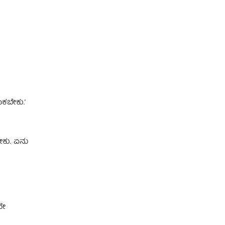
ಕಬೇಕು.ʼ
ೇಕು. ಏನು
ವೇ