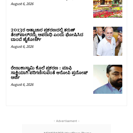
August 6, 2026
2013ರ ಅತ್ಯಾಚಾರ ಪ್ರಕರಣದಲ್ಲಿ ತರುಣ್
ತೇಜ್‌ಪಾಲ್‌ರನ್ನು ಅಪರಾಧಿ ಎಂದು ಘೋಷಿಸಿದ
ಬಾಂಬೆ ಹೈಕೋರ್ಟ್
August 6, 2026
ರೇಣುಕಾಸ್ವಾಮಿ ಕೊಲೆ ಪ್ರಕರಣ : ಮಾಫಿ
ಸಾಕ್ಷಿಯಾಗಿ ಪರಿಗಣಿಸುವಂತೆ ಆರೋಪಿ ಪ್ರದೋಷ್‌
ಅರ್ಜಿ
August 6, 2026
- Advertisement -