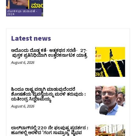
ಲೋಕಸಭಾ ಚುನಾವಣೆ -
2024
Latest news
ಅದೊಂದು ದೊಡ್ಡ ಕತೆ- ಆತ್ಮಕಥನ ಸರಣಿ- 27-
ಪುಸ್ತಕ ಪ್ರತಿನಿಧಿಯಾಗಿ ಉತ್ತರಕರ್ನಾಟಕ ಯಾತ್ರೆ
August 6, 2026
ಹಿಂದೂ ರಾಷ್ಟ್ರವನ್ನಾಗಿ ಮಾಡುವುದೆಂದರೆ
ಶೋಷಣೆಯ ವ್ಯವಸ್ಥೆಯನ್ನು ಮರಳಿ ತರುವುದು :
ಯತೀಂದ್ರ ಸಿದ್ದರಾಮಯ್ಯ
August 6, 2026
ಲಾಲ್‍ಬಾಗ್‍ನಲ್ಲಿ 220 ನೇ ಫಲಪುಷ್ಪ ಪ್ರದರ್ಶನ :
ಹೂಗಳಲ್ಲಿ ಅರಳಿದ ‘ಗಂಗ ಸಾಮ್ರಾಜ್ಯ’ ವೈಭವ