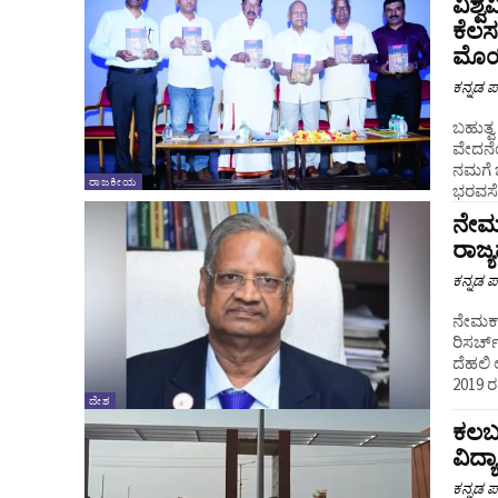
ವಿಶ್
ಕೆಲಸ
ಮೊಯ
ಕನ್ನಡ ಪ್
ಬಹುತ್
ವೇದನೆಯ
ನಮಗೆ 
ರಾಜಕೀಯ
ಭರವಸೆಯ
ನೇಮಕ
ರಾಜ್
ಕನ್ನಡ ಪ್
ನೇಮಕಾತ
ರಿಸರ್
ದೆಹಲಿ ಲ
2019 
ದೇಶ
ಕಲಬ
ವಿದ್
ಕನ್ನಡ ಪ್