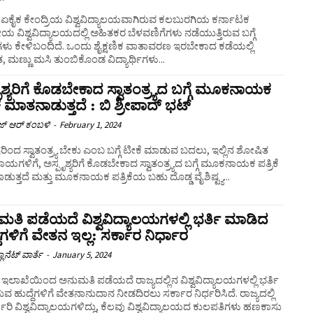
ದ ಏಕೈಕ ಕೇಂದ್ರಿಯ ವಿಶ್ವವಿದ್ಯಾಲಯವಾಗಿರುವ ಕಲಬುರಗಿಯ ಕರ್ನಾಟಕ
ೀಯ ವಿಶ್ವವಿದ್ಯಾಲಯದಲ್ಲಿ ಅಹಿತಕರ ಬೆಳವಣಿಗೆಗಳು ನಡೆಯುತ್ತಿರುವ ಬಗ್ಗೆ
ಳು ಕೇಳಿಬಂದಿದೆ. ಒಂದು ಶೈಕ್ಷಣಿಕ ವಾತಾವರಣ ಇರಬೇಕಾದ ಕಡೆಯಲ್ಲಿ
ಂತ, ಮಣ್ಣು ಮಸಿ ತುಂಬಿಕೊಂಡ ವಿದ್ಯಾರ್ಥಿಗಳು...
ೃಶ್ಯರಿಗೆ ಕೊಡಬೇಕಾದ ಸ್ವಾತಂತ್ರ್ಯದ ಬಗ್ಗೆ ಮೂಕನಾಯಕ
ಕೆ ಮಾತನಾಡುತ್ತದೆ : ಬಿ ಶ್ರೀಪಾದ್‌ ಭಟ್
 ಆರ್ ಕಂಬಳಿ
-
February 1, 2024
ಷರಿಂದ ಸ್ವಾತಂತ್ರ್ಯ ಬೇಕು ಎಂಬ ಬಗ್ಗೆ ಟೀಕೆ ಮಾಡುವ ಬದಲು, ಇಲ್ಲಿನ ಶೋಷಿತ
ಗಳಿಗೆ, ಅಸ್ಪೃಶ್ಯರಿಗೆ ಕೊಡಬೇಕಾದ ಸ್ವಾತಂತ್ರ್ಯದ ಬಗ್ಗೆ ಮೂಕನಾಯಕ ಪತ್ರಿಕೆ
ುತ್ತದೆ ಮತ್ತು ಮೂಕನಾಯಕ ಪತ್ರಿಕೆಯ ಬಹು ದೊಡ್ಡ ವೈಶಿಷ್ಟ್ಯ...
ತಿ ಪಡೆಯದೆ ವಿಶ್ವವಿದ್ಯಾಲಯಗಳಲ್ಲಿ ಭರ್ತಿ ಮಾಡಿದ
ದೆಗಳಿಗೆ ವೇತನ ಇಲ್ಲ: ಸರ್ಕಾರ ನಿರ್ಧಾರ
ಲಾನೆಟ್ ವಾರ್ತೆ
-
January 5, 2024
 ಇಲಾಖೆಯಿಂದ ಅನುಮತಿ ಪಡೆಯದೆ ರಾಜ್ಯದಲ್ಲಿನ ವಿಶ್ವವಿದ್ಯಾಲಯಗಳಲ್ಲಿ ಭರ್ತಿ
 ಹುದ್ದೆಗಳಿಗೆ ವೇತನಾನುದಾನ ನೀಡದಿರಲು ಸರ್ಕಾರ ನಿರ್ಧರಿಸಿದೆ. ರಾಜ್ಯದಲ್ಲಿ
ಕಾರಿ ವಿಶ್ವವಿದ್ಯಾಲಯಗಳಿದ್ದು, ಕೆಲವು ವಿಶ್ವವಿದ್ಯಾಲಯದ ಕುಲಪತಿಗಳು ಹಣಕಾಸು