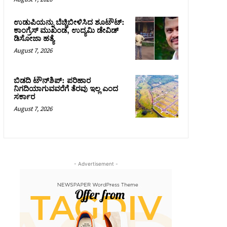
ಉಡುಪಿಯನ್ನು ಬೆಚ್ಚಿಬೀಳಿಸಿದ ಶೂಟೌಟ್‌:
ಕಾಂಗ್ರೆಸ್‌ ಮುಖಂಡ, ಉದ್ಯಮಿ ಡೇವಿಡ್
ಡಿಸೋಜಾ ಹತ್ಯೆ
August 7, 2026
ಬಿಡದಿ ಟೌನ್‌ಶಿಪ್‌: ಪರಿಹಾರ
ನಿಗದಿಯಾಗುವವರೆಗೆ ತೆರವು ಇಲ್ಲ ಎಂದ
ಸರ್ಕಾರ
August 7, 2026
- Advertisement -