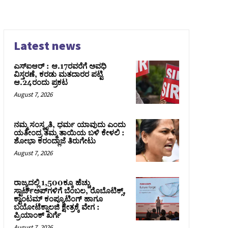
Latest news
ಎಸ್‌ಐಆರ್‌ : ಆ.17ರವರೆಗೆ ಅವಧಿ
ವಿಸ್ತರಣೆ, ಕರಡು ಮತದಾರರ ಪಟ್ಟಿ
ಆ.24ರಂದು ಪ್ರಕಟ
August 7, 2026
ನಮ್ಮ ಸಂಸ್ಕೃತಿ, ಧರ್ಮ ಯಾವುದು ಎಂದು
ಯತೀಂದ್ರ ತಮ್ಮ ತಾಯಿಯ ಬಳಿ ಕೇಳಲಿ :
ಶೋಭಾ ಕರಂದ್ಲಾಜೆ ತಿರುಗೇಟು
August 7, 2026
ರಾಜ್ಯದಲ್ಲಿ 1,500ಕ್ಕೂ ಹೆಚ್ಚು
ಸ್ಟಾರ್ಟ್‌ಅಪ್‌ಗಳಿಗೆ ಬೆಂಬಲ, ರೊಬೊಟಿಕ್ಸ್,
ಕ್ವಾಂಟಮ್ ಕಂಪ್ಯೂಟಿಂಗ್ ಹಾಗೂ
ಬಯೋಟೆಕ್ನಾಲಜಿ ಕ್ಷೇತ್ರಕ್ಕೆ ವೇಗ :
ಪ್ರಿಯಾಂಕ್‌ ಖರ್ಗೆ
August 7, 2026