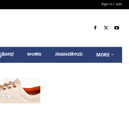
Sign in / Join
್ಯಶೋಧ
ಅಂಕಣ
ಸಂಪಾದಕೀಯ
MORE