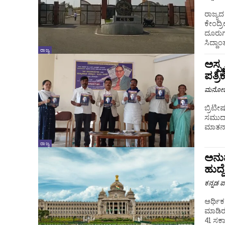
ರಾಜ್ಯ
ಕೇಂದ್ರ
ದೂರುಗ
ಸಿದ್ದಾ
ರಾಜ್ಯ
ಅಸ್ಪ
ಪತ್ರಿ
ಮನೋಜ್
ಬ್ರಿಟೀ
ಸಮುದಾಯ
ಮಾತನಾಡ
ರಾಜ್ಯ
ಅನುಮ
ಹುದ್
ಕನ್ನಡ ಪ್
ಆರ್ಥಿಕ
ಮಾಡಿರುವ
41 ಸರ್