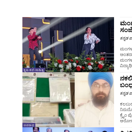
ಮಂಗ
ಸಂಜ
ಕನ್ನಡ ಪ್
ಮಂಗಳೂ
ಅಂತರಾಷ
ಮಂಗಳಾ 
ವಿದ್ಯಾರ
ಕೃಷಿ-ಕಲೆ-ಸಾಹಿತ್ಯ
ನಕಲಿ
ಬಂ
ಕನ್ನಡ ಪ್
ಕಲಬುರಗ
ನಿರುದ್
ಕ್ರೈಂ 
ಆರೋರಾ
ಅಪರಾಧ