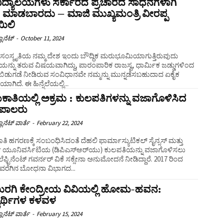
ವವಿದ್ಯಾಲಯಗಳು ಸರ್ಕಾರದ ಪ್ರಚಾರದ ಸಾಧನಗಳಾಗಿ
 ಮಾಡಬಾರದು – ಮಾಜಿ ಮುಖ್ಯಮಂತ್ರಿ ವೀರಪ್ಪ
ಿಲಿ
ಲಾನೆಟ್
-
October 11, 2024
ವ ಸಂಸ್ಕೃತಿಯ ನಮ್ಮ ದೇಶ ಇಂದು ಬೌದ್ಧಿಕ ಮರುಭೂಮಿಯಾಗುತ್ತಿರುವುದು
ನ್ನು ತರುವ ವಿಷಯವಾಗಿದ್ದು, ಪಾರಂಪಾರಿಕ ರಾಜಸ್ವ, ಧಾರ್ಮಿಕ ಜಡ್ಡುಗಳಿಂದ
ಬಿಡುಗಡೆ ನೀಡಿರುವ ಸಂವಿಧಾನವೇ ನಮ್ಮನ್ನು ಮುನ್ನಡೆಸಬಹುದಾದ ಏಕೈಕ
ಾಗಿದೆ. ಈ ಹಿನ್ನೆಲೆಯಲ್ಲಿ...
ಾತಿಯಲ್ಲಿ ಅಕ್ರಮ : ಕುಲಪತಿಗಳನ್ನು ವಜಾಗೊಳಿಸಿದ
ಯಪಾಲರು
ಲಾನೆಟ್ ವಾರ್ತೆ
-
February 22, 2024
ಿ ಹಗರಣಕ್ಕೆ ಸಂಬಂಧಿಸಿದಂತೆ ದೆಹಲಿ ಫಾರ್ಮಾಸ್ಯುಟಿಕಲ್ ಸೈನ್ಸಸ್ ಮತ್ತು
ಚ್ ಯೂನಿವರ್ಸಿಟಿಯ (ಡಿಪಿಎಸ್ಆರ್‌ಯು) ಕುಲಪತಿಯನ್ನು ವಜಾಗೊಳಿಸಲು
ೆಫ್ಟಿನೆಂಟ್ ಗವರ್ನರ್ ವಿಕೆ ಸಕ್ಸೇನಾ ಅನುಮೋದನೆ ನೀಡಿದ್ದಾರೆ. 2017 ರಿಂದ
ರವರೆಗಿನ ಬೋಧನಾ ವಿಭಾಗದ...
ುರಗಿ ಕೇಂದ್ರೀಯ ವಿವಿಯಲ್ಲಿ ಹೋಮ-ಹವನ:
ಯಾರ್ಥಿಗಳ ಕಳವಳ
ಲಾನೆಟ್ ವಾರ್ತೆ
-
February 15, 2024