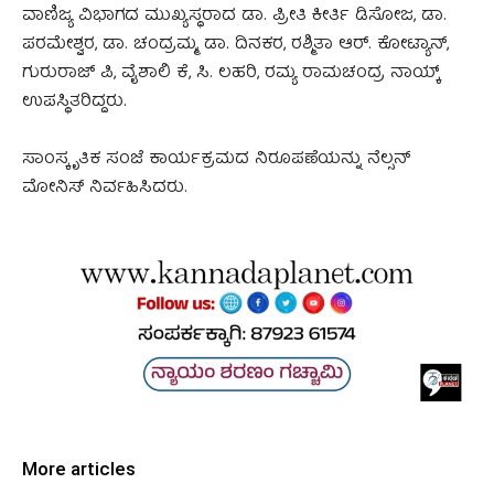
ವಾಣಿಜ್ಯ ವಿಭಾಗದ ಮುಖ್ಯಸ್ಥರಾದ ಡಾ. ಪ್ರೀತಿ ಕೀರ್ತಿ ಡಿಸೋಜ, ಡಾ.
ಪರಮೇಶ್ವರ, ಡಾ. ಚಂದ್ರಮ್ಮ, ಡಾ. ದಿನಕರ, ರಶ್ಮಿತಾ ಆರ್. ಕೋಟ್ಯಾನ್,
ಗುರುರಾಜ್ ಪಿ, ವೈಶಾಲಿ ಕೆ, ಸಿ. ಲಹರಿ, ರಮ್ಯ ರಾಮಚಂದ್ರ ನಾಯ್ಕ್
ಉಪಸ್ಥಿತರಿದ್ದರು.
ಸಾಂಸ್ಕೃತಿಕ ಸಂಜೆ ಕಾರ್ಯಕ್ರಮದ ನಿರೂಪಣೆಯನ್ನು ನೆಲ್ಸನ್
ಮೋನಿಸ್ ನಿರ್ವಹಿಸಿದರು.
More articles