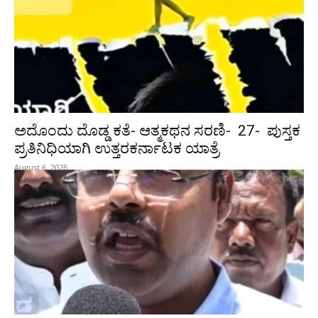
ಅದೊಂದು ದೊಡ್ಡ ಕತೆ- ಆತ್ಮಕಥನ ಸರಣಿ- 27- ಪುಸ್ತಕ
ಪ್ರತಿನಿಧಿಯಾಗಿ ಉತ್ತರಕರ್ನಾಟಕ ಯಾತ್ರೆ
August 6, 2026