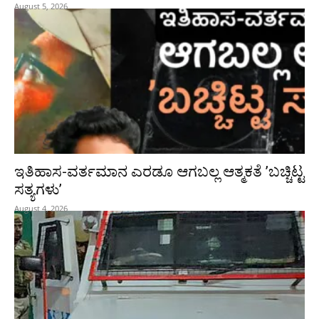
August 5, 2026
ಇತಿಹಾಸ-ವರ್ತಮಾನ ಎರಡೂ ಆಗಬಲ್ಲ ಆತ್ಮಕತೆ ʼಬಚ್ಚಿಟ್ಟ
ಸತ್ಯಗಳುʼ
August 4, 2026