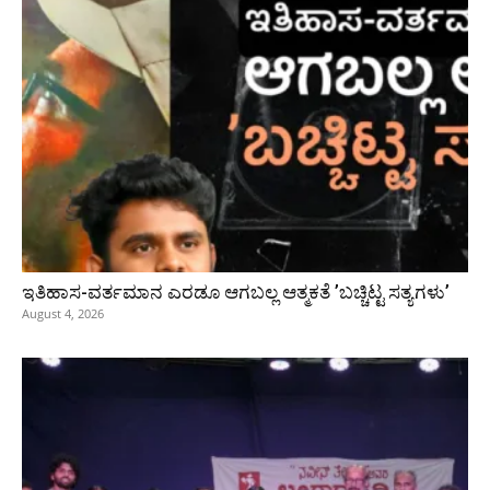
ಇತಿಹಾಸ-ವರ್ತಮಾನ ಎರಡೂ ಆಗಬಲ್ಲ ಆತ್ಮಕತೆ ʼಬಚ್ಚಿಟ್ಟ ಸತ್ಯಗಳುʼ
August 4, 2026