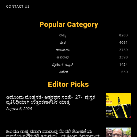
CONTACT US
Popular Category
ರಾಜ್ಯ
8283
ದೇಶ
4061
ರಾಜಕೀಯ
2759
ಅಪರಾಧ
2398
ಬ್ರೇಕಿಂಗ್ ನ್ಯೂಸ್
1424
ವಿದೇಶ
630
Editor Picks
ಅದೊಂದು ದೊಡ್ಡ ಕತೆ- ಆತ್ಮಕಥನ ಸರಣಿ- 27- ಪುಸ್ತಕ
ಪ್ರತಿನಿಧಿಯಾಗಿ ಉತ್ತರಕರ್ನಾಟಕ ಯಾತ್ರೆ
August 6, 2026
ಹಿಂದೂ ರಾಷ್ಟ್ರವನ್ನಾಗಿ ಮಾಡುವುದೆಂದರೆ ಶೋಷಣೆಯ
ವ್ಯವಸ್ಥೆಯನ್ನು ಮರಳಿ ತರುವುದು : ಯತೀಂದ್ರ ಸಿದ್ದರಾಮಯ್ಯ