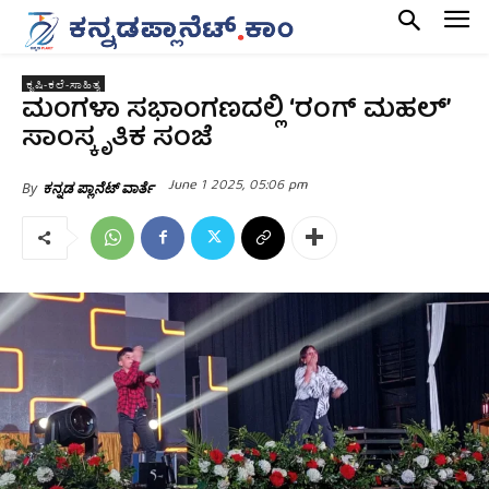
ಕೃಷಿ-ಕಲೆ-ಸಾಹಿತ್ಯ
ಮಂಗಳಾ ಸಭಾಂಗಣದಲ್ಲಿ ‘ರಂಗ್ ಮಹಲ್’
ಸಾಂಸ್ಕೃತಿಕ ಸಂಜೆ
June 1 2025, 05:06 pm
By
ಕನ್ನಡ ಪ್ಲಾನೆಟ್ ವಾರ್ತೆ