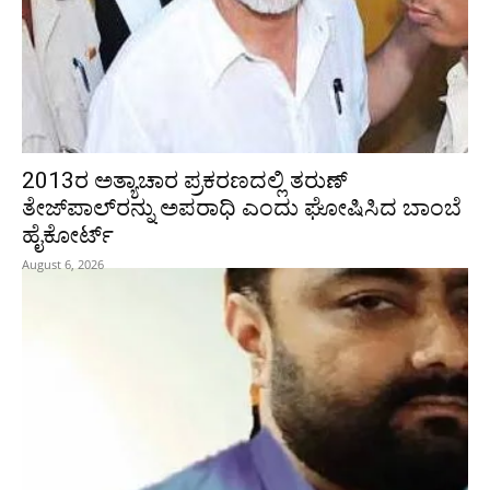
2013ರ ಅತ್ಯಾಚಾರ ಪ್ರಕರಣದಲ್ಲಿ ತರುಣ್
ತೇಜ್‌ಪಾಲ್‌ರನ್ನು ಅಪರಾಧಿ ಎಂದು ಘೋಷಿಸಿದ ಬಾಂಬೆ
ಹೈಕೋರ್ಟ್
August 6, 2026