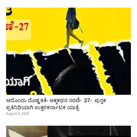
ಅದೊಂದು ದೊಡ್ಡ ಕತೆ- ಆತ್ಮಕಥನ ಸರಣಿ- 27- ಪುಸ್ತಕ
ಪ್ರತಿನಿಧಿಯಾಗಿ ಉತ್ತರಕರ್ನಾಟಕ ಯಾತ್ರೆ
August 6, 2026