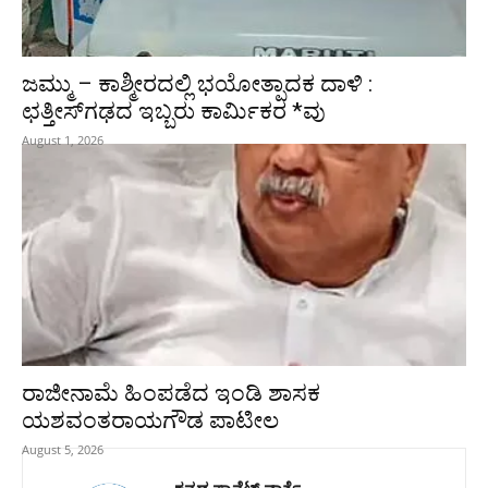
ಜಮ್ಮು – ಕಾಶ್ಮೀರದಲ್ಲಿ ಭಯೋತ್ಪಾದಕ ದಾಳಿ :
ಛತ್ತೀಸ್‌ಗಢದ ಇಬ್ಬರು ಕಾರ್ಮಿಕರ *ವು
August 1, 2026
ರಾಜೀನಾಮೆ ಹಿಂಪಡೆದ ಇಂಡಿ ಶಾಸಕ
ಯಶವಂತರಾಯಗೌಡ ಪಾಟೀಲ
August 5, 2026
ಕನ್ನಡ ಪ್ಲಾನೆಟ್ ವಾರ್ತೆ