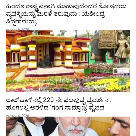
ಹಿಂದೂ ರಾಷ್ಟ್ರವನ್ನಾಗಿ ಮಾಡುವುದೆಂದರೆ ಶೋಷಣೆಯ
ವ್ಯವಸ್ಥೆಯನ್ನು ಮರಳಿ ತರುವುದು : ಯತೀಂದ್ರ
ಸಿದ್ದರಾಮಯ್ಯ
August 6, 2026
ಲಾಲ್‍ಬಾಗ್‍ನಲ್ಲಿ 220 ನೇ ಫಲಪುಷ್ಪ ಪ್ರದರ್ಶನ :
ಹೂಗಳಲ್ಲಿ ಅರಳಿದ ‘ಗಂಗ ಸಾಮ್ರಾಜ್ಯ’ ವೈಭವ
August 6, 2026