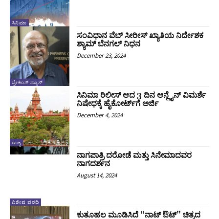
ಸಿನಿಮಾ
ಸಂವಿಧಾನ ವೆಬ್‌ ಸೀರೀಸ್‌ ಖ್ಯಾತಿಯ ನಿರ್ದೇಶಕ
ಶ್ಯಾಮ್‌ ಬೆನಗಲ್‌ ನಿಧನ
December 23, 2024
ಬ್ರೇಕಿಂಗ್ ನ್ಯೂಸ್
ಸಿನಿಮಾ ರಿಲೀಸ್ ಆದ 3 ದಿನ ಆನ್ಲೈನ್ ವಿಮರ್ಶೆ
ನಿಷೇಧಕ್ಕೆ ಹೈಕೋರ್ಟ್‌ಗೆ ಅರ್ಜಿ
December 4, 2024
ರಾಜ್ಯ
ನಾಗಪಾತ್ರಿ ದರೋಡೆ ಮತ್ತು ಸಿನೇಮಾದವರ
ನಾಗದರ್ಶನ
August 14, 2024
ವಿಶೇಷ ವರದಿ
ಕುತೂಹಲ ಮೂಡಿಸಿದೆ “ನಾಟ್ ಔಟ್” ಚಿತ್ರದ