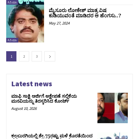
ಸಿನಿಮಾ
ಮೈಸೂರು ಲೋಕೇಶ್ ಮಾತ್ರ ವಿಷ
ಕುಡಿಯುವಂತೆ ಮಾಡಿದರ ಆ ಹೆಂಗಸು..?
May 27, 2024
ಸಿನಿಮಾ
1
2
3
Latest news
ಮಾಫಿ ಸಾಕ್ಷಿ ಅರ್ಜಿಗೆ ಆಕ್ಷೇಪಣೆ ಸಲ್ಲಿಕೆಯ
ಮನವಿಯನ್ನು ತಿರಸ್ಕರಿಸಿದ ಕೋರ್ಟ್‌
August 10, 2026
ಕಲಬುರಗಿಯಲ್ಲಿ ಶೇ.75ರಷ್ಟು ಮಳೆ ಕೊರತೆಯಿಂದ