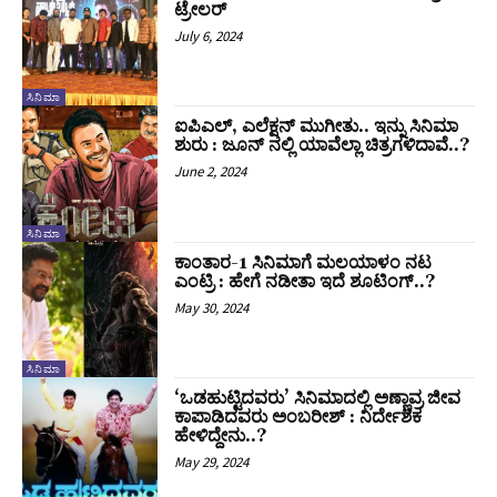
ಟ್ರೇಲರ್
July 6, 2024
ಸಿನಿಮಾ
ಐಪಿಎಲ್, ಎಲೆಕ್ಷನ್ ಮುಗೀತು.. ಇನ್ನು ಸಿನಿಮಾ
ಶುರು : ಜೂನ್ ನಲ್ಲಿ ಯಾವೆಲ್ಲಾ ಚಿತ್ರಗಳಿದಾವೆ..?
June 2, 2024
ಸಿನಿಮಾ
ಕಾಂತಾರ-1 ಸಿನಿಮಾಗೆ ಮಲಯಾಳಂ ನಟ
ಎಂಟ್ರಿ : ಹೇಗೆ ನಡೀತಾ ಇದೆ ಶೂಟಿಂಗ್..?
May 30, 2024
ಸಿನಿಮಾ
‘ಒಡಹುಟ್ಟಿದವರು’ ಸಿನಿಮಾದಲ್ಲಿ ಅಣ್ಣಾವ್ರ ಜೀವ
ಕಾಪಾಡಿದವರು ಅಂಬರೀಶ್ : ನಿರ್ದೇಶಕ
ಹೇಳಿದ್ದೇನು..?
May 29, 2024