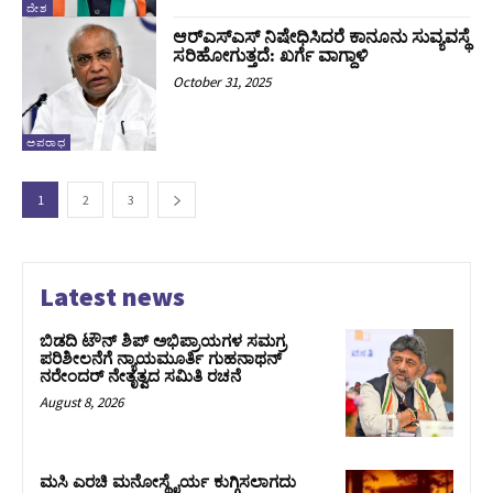
ದೇಶ
ಆರ್‌ಎಸ್‌ಎಸ್‌ ನಿಷೇಧಿಸಿದರೆ ಕಾನೂನು ಸುವ್ಯವಸ್ಥೆ
ಸರಿಹೋಗುತ್ತದೆ: ಖರ್ಗೆ ವಾಗ್ದಾಳಿ
October 31, 2025
ಅಪರಾಧ
1
2
3
Latest news
ಬಿಡದಿ ಟೌನ್ ಶಿಪ್ ಅಭಿಪ್ರಾಯಗಳ ಸಮಗ್ರ
ಪರಿಶೀಲನೆಗೆ ನ್ಯಾಯಮೂರ್ತಿ ಗುಹನಾಥನ್
ನರೇಂದರ್ ನೇತೃತ್ವದ ಸಮಿತಿ ರಚನೆ
August 8, 2026
ಮಸಿ ಎರಚಿ ಮನೋಸ್ಥೈರ್ಯ ಕುಗ್ಗಿಸಲಾಗದು