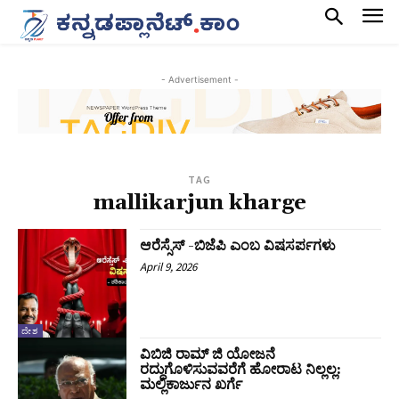
- Advertisement -
TAG
mallikarjun kharge
ಆರೆಸ್ಸೆಸ್ -ಬಿಜೆಪಿ ಎಂಬ ವಿಷಸರ್ಪಗಳು
April 9, 2026
ದೇಶ
ವಿಬಿಜಿ ರಾಮ್‌ ಜಿ ಯೋಜನೆ
ರದ್ದುಗೊಳಿಸುವವರೆಗೆ ಹೋರಾಟ ನಿಲ್ಲಲ್ಲ:
ಮಲ್ಲಿಕಾರ್ಜುನ ಖರ್ಗೆ