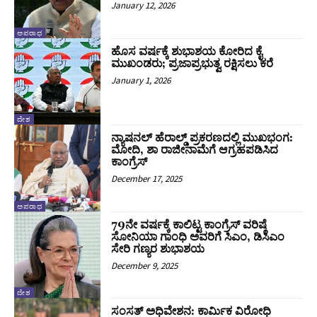
January 12, 2026
ಅಪರಾಧ
ಹೊಸ ವರ್ಷಕ್ಕೆ ಶುಭಾಶಯ ಕೋರಿದ ಕೈ
ಮುಖಂಡರು; ಪ್ರಜಾಪ್ರಭುತ್ವ ರಕ್ಷಿಸಲು ಕರೆ
January 1, 2026
ದೇಶ
ನ್ಯಾಷನಲ್ ಹೆರಾಲ್ಡ್ ಪ್ರಕರಣದಲ್ಲಿ ಮುಖಭಂಗ:
ಮೋದಿ, ಶಾ ರಾಜೀನಾಮೆಗೆ ಆಗ್ರಹಪಡಿಸಿದ
ಕಾಂಗ್ರೆಸ್
December 17, 2025
ಅಪರಾಧ
79ನೇ ವರ್ಷಕ್ಕೆ ಕಾಲಿಟ್ಟ ಕಾಂಗ್ರೆಸ್‌ ವರಿಷ್ಠೆ
ಸೋನಿಯಾ ಗಾಂಧಿ ಅವರಿಗೆ ಸಿಎಂ, ಡಿಸಿಎಂ
ಸೇರಿ ಗಣ್ಯರ ಶುಭಾಶಯ
December 9, 2025
ದೇಶ
ಸಂಸತ್ ಅಧಿವೇಶನ: ಕಾರ್ಮಿಕ ವಿರೋಧಿ