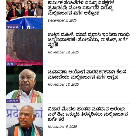
ಕಾರ್ಮಿಕ ಸಂಹಿತೆಗಳ ವಿರುದ್ಧ ವಿಪಕ್ಷಗಳ
ಪ್ರತಿಭಟನೆ; ಮೋದಿ ಸರ್ಕಾರದ ವಿರುದ್ಧ
ಮಲ್ಲಿಕಾರ್ಜುನ ಖರ್ಗೆ ಆಕ್ರೋಶ
December 3, 2025
ಅಪರಾಧ
ಉಕ್ಕಿನ ಮಹಿಳೆ, ಮಾಜಿ ಪ್ರಧಾನಿ ಇಂದಿರಾ ಗಾಂಧಿ
ಜನ್ಮ ದಿನಾಚರಣೆ: ಸೋನಿಯಾ, ರಾಹುಲ್‌, ಖರ್ಗೆ
ಸ್ಮರಣೆ
November 19, 2025
ದೇಶ
ಚುನಾವಣಾ ಆಯೋಗ ಪಾರದರ್ಶಕವಾಗಿ ಕೆಲಸ
ಮಾಡಬೇಕು: ಮಲ್ಲಿಕಾರ್ಜುನ ಖರ್ಗೆ ಆಗ್ರಹ
November 18, 2025
ಅಪರಾಧ
ಬಿಹಾರ ಮೊದಲ ಹಂತದ ಮತದಾನ ಆರಂಭ:
ಎನ್‌ ಡಿಎ ಒಕ್ಕೂಟ ತಿರಸ್ಕರಿಸಲು ಮಲ್ಲಿಕಾರ್ಜುನ
ಖರ್ಗೆ ಕರೆ
November 6, 2025