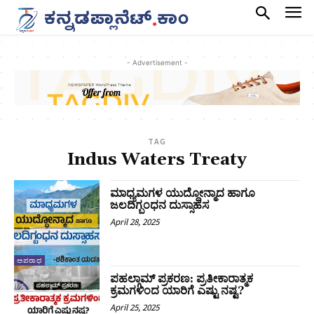
- Advertisement -
TAG
Indus Waters Treaty
ಮಾಧ್ಯಮಗಳ ಯುದ್ಧೋನ್ಮಾದ ಹಾಗೂ
ಜಲದಿಗ್ಬಂಧನ ದುಸ್ಸಾಹಸ
April 28, 2025
ಅಪರಾಧ
ಪಹಲ್ಗಾಮ್‌ ಪ್ರಕರಣ: ಪ್ರತೀಕಾರಾತ್ಮಕ
ಕ್ರಮಗಳಿಂದ ಯಾರಿಗೆ ಎಷ್ಟು ನಷ್ಟ?
April 25, 2025