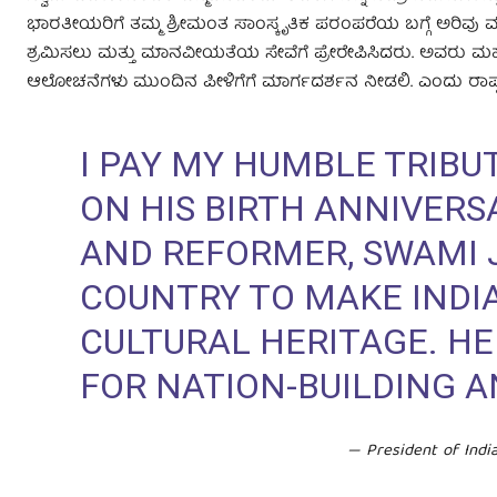
ಭಾರತೀಯರಿಗೆ ತಮ್ಮ ಶ್ರೀಮಂತ ಸಾಂಸ್ಕೃತಿಕ ಪರಂಪರೆಯ ಬಗ್ಗೆ ಅರಿವು ಮ
ಶ್ರಮಿಸಲು ಮತ್ತು ಮಾನವೀಯತೆಯ ಸೇವೆಗೆ ಪ್ರೇರೇಪಿಸಿದರು. ಅವರು ಮ
ಆಲೋಚನೆಗಳು ಮುಂದಿನ ಪೀಳಿಗೆಗೆ ಮಾರ್ಗದರ್ಶನ ನೀಡಲಿ. ಎಂದು ರಾಷ್ಟ್ರಪತಿ
I PAY MY HUMBLE TRIB
ON HIS BIRTH ANNIVERS
AND REFORMER, SWAMI 
COUNTRY TO MAKE INDIA
CULTURAL HERITAGE. HE
FOR NATION-BUILDING A
— President of Indi