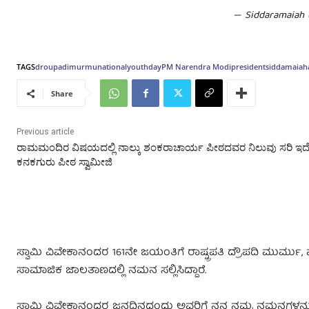
— Siddaramaiah
TAGS
droupadimurmu
nationalyouthday
PM Narendra Modi
president
siddamaiah
Share
Previous article
ರಾಮಮಂದಿರ ವಿಷಯದಲ್ಲಿ ನಾಲ್ಕು ಶಂಕರಾಚಾರ್ಯ ಪೀಠದವರ ನಿಲುವು ಸರಿ ಇದೆ
ಕನಕಗುರು ಪೀಠ ಸ್ವಾಮೀಜಿ
ಸ್ವಾಮಿ ವಿವೇಕಾನಂದರ 161ನೇ ಜಯಂತಿಗೆ ರಾಷ್ಟ್ರಪತಿ ದ್ರೌಪದಿ ಮುರ್ಮು
ಸಾಮಾಜಿಕ ಜಾಲತಾಣದಲ್ಲಿ ನಮನ ಸಲ್ಲಿಸಿದ್ದಾರೆ.
ಸ್ವಾಮಿ ವಿವೇಕಾನಂದರ ಜನ್ಮದಿನದಂದು ಅವರಿಗೆ ನನ್ನ ನಮ್ರ ನಮನಗಳನ್ನು 