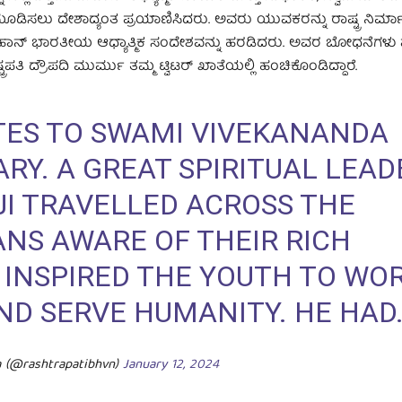
ೂಡಿಸಲು ದೇಶಾದ್ಯಂತ ಪ್ರಯಾಣಿಸಿದರು. ಅವರು ಯುವಕರನ್ನು ರಾಷ್ಟ್ರ ನಿರ್ಮಾಣ
ಹಾನ್ ಭಾರತೀಯ ಆಧ್ಯಾತ್ಮಿಕ ಸಂದೇಶವನ್ನು ಹರಡಿದರು. ಅವರ ಬೋಧನೆಗಳು 
 ದ್ರೌಪದಿ ಮುರ್ಮು ತಮ್ಮ ಟ್ವಿಟರ್‌ ಖಾತೆಯಲ್ಲಿ ಹಂಚಿಕೊಂಡಿದ್ದಾರೆ.
UTES TO SWAMI VIVEKANANDA
ARY. A GREAT SPIRITUAL LEAD
JI TRAVELLED ACROSS THE
NS AWARE OF THEIR RICH
 INSPIRED THE YOUTH TO WO
ND SERVE HUMANITY. HE HAD
a (@rashtrapatibhvn)
January 12, 2024