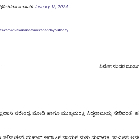
 (@siddaramaiah)
January 12, 2024
a
swamivivekananda
vivekananda
youthday
 :
ವಿವೇಕಾನಂದರ ಮಾತುಗಳ
, ಪ್ರಧಾನಿ ನರೇಂದ್ರ ಮೋದಿ ಹಾಗೂ ಮುಖ್ಯಮಂತ್ರಿ ಸಿದ್ದರಾಮಯ್ಯ ಸೇರಿದಂತೆ ಹ
ಸಲ್ಲಿಸುತ್ತೇನೆ. ಮಹಾನ್ ಆಧ್ಯಾತ್ಮಿಕ ನಾಯಕ ಮತ್ತು ಸುಧಾರಕ, ಸ್ವಾಮೀಜಿ ಅವ