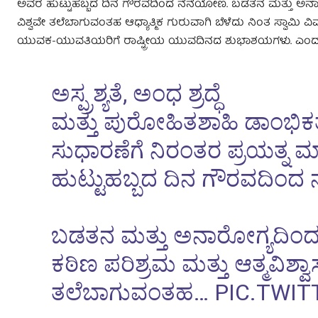
ಅವರ ಹುಟ್ಟುಹಬ್ಬದ ದಿನ ಗೌರವದಿಂದ ನೆನೆಯೋಣ. ಬಡತನ ಮತ್ತು ಅನಾರೋಗ
ವಿಶ್ವವೇ ತಲೆಬಾಗುವಂತಹ ಆಧ್ಯಾತ್ಮಿಕ ಗುರುವಾಗಿ ಬೆಳೆದು ನಿಂತ ಸ್ವಾ
ಯುವಕ-ಯುವತಿಯರಿಗೆ ರಾಷ್ಟ್ರೀಯ ಯುವದಿನದ ಶುಭಾಶಯಗಳು. ಎಂದು ಮುಖ್
ಅಸ್ಪ್ರಶ್ಯತೆ,‌ ಅಂಧ ಶ್ರದ್ಧೆ
ಮತ್ತು ಪುರೋಹಿತಶಾಹಿ ಡಾಂಭಿಕ
ಸುಧಾರಣೆಗೆ ನಿರಂತರ ಪ್ರಯತ್ನ 
ಹುಟ್ಟುಹಬ್ಬದ ದಿನ ಗೌರವದಿಂದ
ಬಡತನ ಮತ್ತು ಅನಾರೋಗ್ಯದಿಂದ
ಕಠಿಣ ಪರಿಶ್ರಮ ಮತ್ತು ಆತ್ಮವಿಶ್
ತಲೆಬಾಗುವಂತಹ…
PIC.TWI