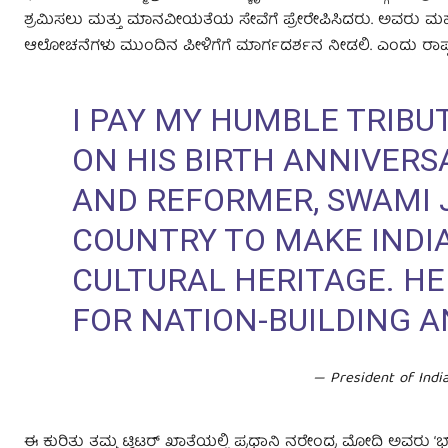
ಶ್ರಮಿಸಲು ಮತ್ತು ಮಾನವೀಯತೆಯ ಸೇವೆಗೆ ಪ್ರೇರೇಪಿಸಿದರು. ಅವರು ಮ
ಆಲೋಚನೆಗಳು ಮುಂದಿನ ಪೀಳಿಗೆಗೆ ಮಾರ್ಗದರ್ಶನ ನೀಡಲಿ. ಎಂದು ರಾಷ್ಟ್ರಪತಿ
I PAY MY HUMBLE TRIB
ON HIS BIRTH ANNIVERS
AND REFORMER, SWAMI 
COUNTRY TO MAKE INDIA
CULTURAL HERITAGE. HE
FOR NATION-BUILDING A
— President of Indi
ಈ ಕುರಿತು ತಮ್ಮ ಟ್ವಿಟರ್‌ ಖಾತೆಯಲ್ಲಿ ಪ್ರಧಾನಿ ನರೇಂದ್ರ ಮೋದಿ ಅವರು ‘ಭಾ