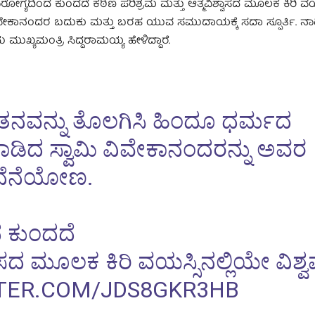
್ಯದಿಂದ ಕುಂದದೆ ಕಠಿಣ ಪರಿಶ್ರಮ ಮತ್ತು ಆತ್ಮವಿಶ್ವಾಸದ ಮೂಲಕ ಕಿರಿ ವಯಸ
ಮಿ ವಿವೇಕಾನಂದರ ಬದುಕು ಮತ್ತು ಬರಹ ಯುವ ಸಮುದಾಯಕ್ಕೆ ಸದಾ ಸ್ಪೂರ್ತಿ. ನಾ
ಯಮಂತ್ರಿ ಸಿದ್ದರಾಮಯ್ಯ ಹೇಳಿದ್ದಾರೆ.
ತನವನ್ನು ತೊಲಗಿಸಿ ಹಿಂದೂ ಧರ್ಮದ
ಮಾಡಿದ ಸ್ವಾಮಿ ವಿವೇಕಾನಂದರನ್ನು ಅವರ
 ನೆನೆಯೋಣ.
 ಕುಂದದೆ
ವಾಸದ ಮೂಲಕ ಕಿರಿ ವಯಸ್ಸಿನಲ್ಲಿಯೇ ವಿಶ್ವ
TTER.COM/JDS8GKR3HB