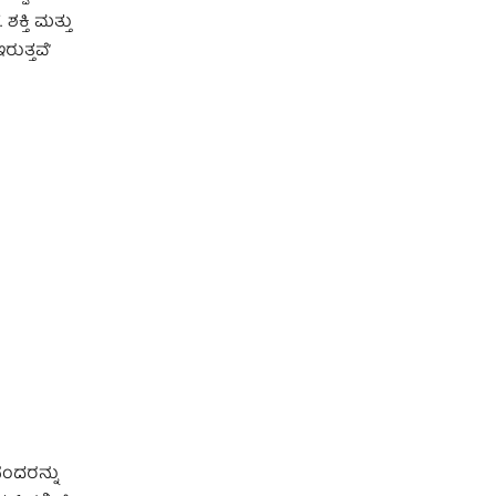
ಕ್ತಿ ಮತ್ತು
ತ್ತವೆʼ
ನಂದರನ್ನು