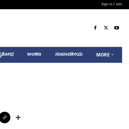
Sign in / Join
್ಯಶೋಧ
ಅಂಕಣ
ಸಂಪಾದಕೀಯ
MORE