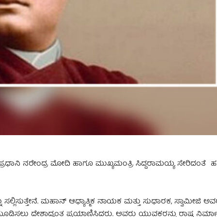
, ಪ್ರಧಾನಿ ನರೇಂದ್ರ ಮೋದಿ ಹಾಗೂ ಮುಖ್ಯಮಂತ್ರಿ ಸಿದ್ದರಾಮಯ್ಯ ಸೇರಿದಂತೆ ಹ
ಸಲ್ಲಿಸುತ್ತೇನೆ. ಮಹಾನ್ ಆಧ್ಯಾತ್ಮಿಕ ನಾಯಕ ಮತ್ತು ಸುಧಾರಕ, ಸ್ವಾಮೀಜಿ ಅವ
ೂಡಿಸಲು ದೇಶಾದ್ಯಂತ ಪ್ರಯಾಣಿಸಿದರು. ಅವರು ಯುವಕರನ್ನು ರಾಷ್ಟ್ರ ನಿರ್ಮಾಣ