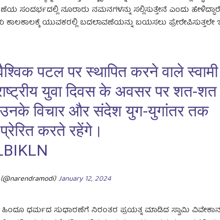
ಯ ಸಂದರ್ಭದಲ್ಲಿ ನೂರಾರು ನಮನಗಳನ್ನು ಸಲ್ಲಿಸುತ್ತೇನೆ ಎಂದು ಹೇಳಿದ್ದಾರೆ. ಶ
ಲಕಾಲಕ್ಕೆ ಯುವಕರಲ್ಲಿ ಬದಲಾವಣೆಯನ್ನು ಬಯಸಲು ಪ್ರೇರೇಪಿಸುತ್ತಲೇ ಇರು
ैश्विक पटल पर स्थापित करने वाले स्वामी
राष्ट्रीय युवा दिवस के अवसर पर शत-शत
्ण उनके विचार और संदेश युग-युगांतर तक
्रेरित करते रहेंगे।
LBIKLN
 (@narendramodi)
January 12, 2024
ೊಲಗಿಸಿ ಹಿಂದೂ ಧರ್ಮದ ಸುಧಾರಣೆಗೆ ನಿರಂತರ ಪ್ರಯತ್ನ ಮಾಡಿದ ಸ್ವಾಮಿ ವಿವೇಕಾ