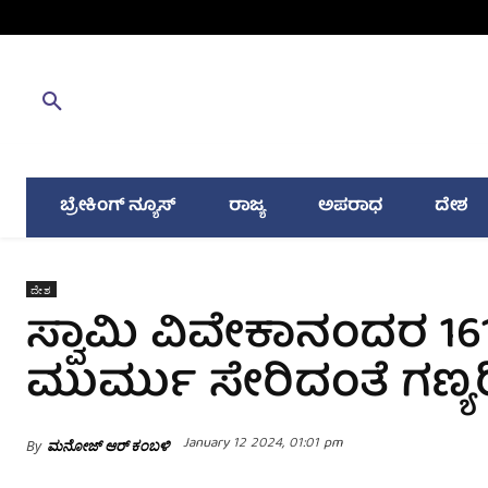
ಬ್ರೇಕಿಂಗ್ ನ್ಯೂಸ್
ರಾಜ್ಯ
ಅಪರಾಧ
ದೇಶ
ದೇಶ
ಸ್ವಾಮಿ ವಿವೇಕಾನಂದರ 161
ಮುರ್ಮು ಸೇರಿದಂತೆ ಗಣ
January 12 2024, 01:01 pm
By
ಮನೋಜ್ ಆರ್ ಕಂಬಳಿ