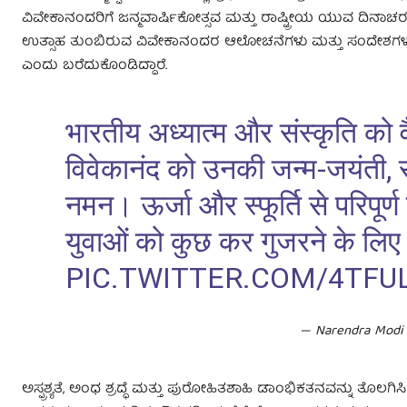
ವಿವೇಕಾನಂದರಿಗೆ ಜನ್ಮವಾರ್ಷಿಕೋತ್ಸವ ಮತ್ತು ರಾಷ್ಟ್ರೀಯ ಯುವ ದಿನಾಚರಣೆ
ಉತ್ಸಾಹ ತುಂಬಿರುವ ವಿವೇಕಾನಂದರ ಆಲೋಚನೆಗಳು ಮತ್ತು ಸಂದೇಶಗಳು ಕಾ
ಎಂದು ಬರೆದುಕೊಂಡಿದ್ದಾರೆ.
भारतीय अध्यात्म और संस्कृति को व
विवेकानंद को उनकी जन्म-जयंती, 
नमन। ऊर्जा और स्फूर्ति से परिपूर
युवाओं को कुछ कर गुजरने के लिए प
PIC.TWITTER.COM/4TFU
— Narendra Modi
ಅಸ್ಪ್ರಶ್ಯತೆ,‌ ಅಂಧ ಶ್ರದ್ಧೆ ಮತ್ತು ಪುರೋಹಿತಶಾಹಿ ಡಾಂಭಿಕತನವನ್ನು ತ