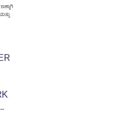
ಕ್ಕಾಗಿ
ಮತ್ತು
ER
RK
…