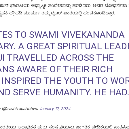
ಹಾನ್ ಭಾರತೀಯ ಆಧ್ಯಾತ್ಮಿಕ ಸಂದೇಶವನ್ನು ಹರಡಿದರು. ಅವರ ಬೋಧನೆಗಳು 
 ದ್ರೌಪದಿ ಮುರ್ಮು ತಮ್ಮ ಟ್ವಿಟರ್‌ ಖಾತೆಯಲ್ಲಿ ಹಂಚಿಕೊಂಡಿದ್ದಾರೆ.
UTES TO SWAMI VIVEKANANDA
ARY. A GREAT SPIRITUAL LEAD
JI TRAVELLED ACROSS THE
NS AWARE OF THEIR RICH
 INSPIRED THE YOUTH TO WO
ND SERVE HUMANITY. HE HAD
a (@rashtrapatibhvn)
January 12, 2024
ರತೀಯ ಆಧ್ಯಾತ್ಮಿಕತೆ ಮತ್ತು ಸಂಸ್ಕೃತಿಯನ್ನು ಜಾಗತಿಕ ವೇದಿಕೆಯಲ್ಲಿ ಸ್ಥಾಪಿಸಿದ