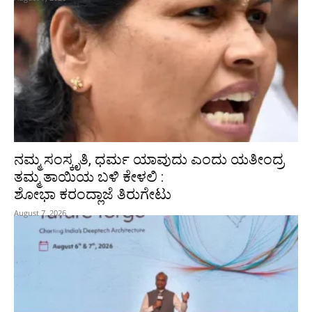
ನಮ್ಮ ಸಂಸ್ಕೃತಿ, ಧರ್ಮ ಯಾವುದು ಎಂದು ಯತೀಂದ್ರ
ತಮ್ಮ ತಾಯಿಯ ಬಳಿ ಕೇಳಲಿ :
ಶೋಭಾ ಕರಂದ್ಲಾಜೆ ತಿರುಗೇಟು
August 7, 2026