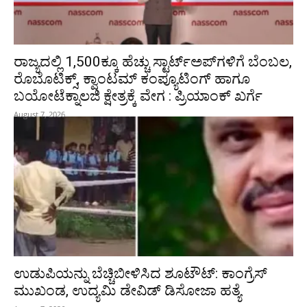
ರಾಜ್ಯದಲ್ಲಿ 1,500ಕ್ಕೂ ಹೆಚ್ಚು ಸ್ಟಾರ್ಟ್‌ಅಪ್‌ಗಳಿಗೆ ಬೆಂಬಲ,
ರೊಬೊಟಿಕ್ಸ್, ಕ್ವಾಂಟಮ್ ಕಂಪ್ಯೂಟಿಂಗ್ ಹಾಗೂ
ಬಯೋಟೆಕ್ನಾಲಜಿ ಕ್ಷೇತ್ರಕ್ಕೆ ವೇಗ : ಪ್ರಿಯಾಂಕ್‌ ಖರ್ಗೆ
August 7, 2026
ಉಡುಪಿಯನ್ನು ಬೆಚ್ಚಿಬೀಳಿಸಿದ ಶೂಟೌಟ್‌: ಕಾಂಗ್ರೆಸ್‌
ಮುಖಂಡ, ಉದ್ಯಮಿ ಡೇವಿಡ್ ಡಿಸೋಜಾ ಹತ್ಯೆ