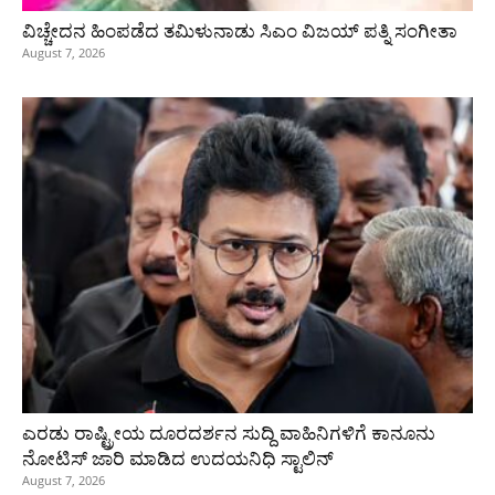
ವಿಚ್ಚೇದನ ಹಿಂಪಡೆದ ತಮಿಳುನಾಡು ಸಿಎಂ ವಿಜಯ್‌ ಪತ್ನಿ ಸಂಗೀತಾ
August 7, 2026
ಎರಡು ರಾಷ್ಟ್ರೀಯ ದೂರದರ್ಶನ ಸುದ್ದಿ ವಾಹಿನಿಗಳಿಗೆ ಕಾನೂನು
ನೋಟಿಸ್ ಜಾರಿ ಮಾಡಿದ ಉದಯನಿಧಿ ಸ್ಟಾಲಿನ್
August 7, 2026