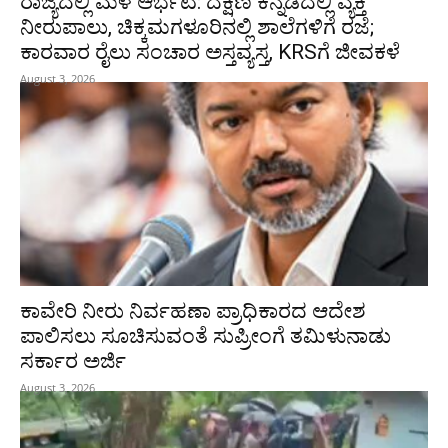
ರಾಜ್ಯದಲ್ಲಿ ಮಳೆ ಆರ್ಭಟ: ದಕ್ಷಿಣ ಕನ್ನಡದಲ್ಲಿ ವ್ಯಕ್ತಿ
ನೀರುಪಾಲು, ಚಿಕ್ಕಮಗಳೂರಿನಲ್ಲಿ ಶಾಲೆಗಳಿಗೆ ರಜೆ;
ಕಾರವಾರ ರೈಲು ಸಂಚಾರ ಅಸ್ತವ್ಯಸ್ತ, KRSಗೆ ಜೀವಕಳೆ
August 3, 2026
ಕಾವೇರಿ ನೀರು ನಿರ್ವಹಣಾ ಪ್ರಾಧಿಕಾರದ ಆದೇಶ
ಪಾಲಿಸಲು ಸೂಚಿಸುವಂತೆ ಸುಪ್ರೀಂಗೆ ತಮಿಳುನಾಡು
ಸರ್ಕಾರ ಅರ್ಜಿ
August 3, 2026