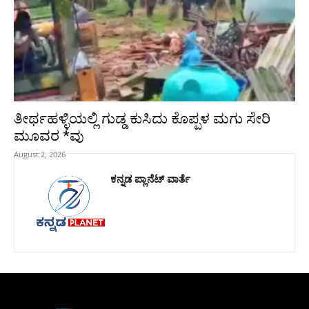
ತೀರ್ಥಹಳ್ಳಿಯಲ್ಲಿ ಗುಡ್ಡ ಕುಸಿದು ಕೊಪ್ಪಳ ಮಗು ಸೇರಿ
ಮೂವರ *ವು
August 2, 2026
ಕನ್ನಡ ಪ್ಲಾನೆಟ್ ವಾರ್ತೆ