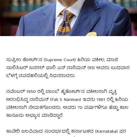
ಸುಪ್ರೀಂ ಕೋರ್ಟ್‌ನ (Supreme Court) ಹಿರಿಯ ವಕೀಲ, ಮಾಜಿ
ಸಾಲಿಸಿಟರ್‌ ಜನರಲ್‌ ಫಾಲಿ ಎಸ್ ನಾರಿಮನ್ (95) ಅವರು ಬುಧವಾರ
ಬೆಳಗ್ಗೆ ನವದೆಹಲಿಯಲ್ಲಿ ನಿಧನರಾದರು.
ನವೆಂಬರ್ 1950 ರಲ್ಲಿ ಬಾಂಬೆ ಹೈಕೋರ್ಟ್‌ನ ವಕೀಲರಾಗಿ ವೃತ್ತಿ
ಆರಂಭಿಸಿದ್ದ ನಾರಿಮನ್ (Fali S Nariman) ಇವರು 1961 ರಲ್ಲಿ ಹಿರಿಯ
ವಕೀಲರಾಗಿ ನೇಮಕಗೊಂಡರು. ಅವರು 70 ವರ್ಷಗಳಿಗೂ ಹೆಚ್ಚು ಕಾಲ
ಕಾನೂನು ಅಭ್ಯಾಸ ಮಾಡಿದ್ದಾರೆ.
ಕಾವೇರಿ ಜಲವಿವಾದ ಸಂದರ್ಭದಲ್ಲಿ ಕರ್ನಾಟಕದ (Karnataka) ಪರ