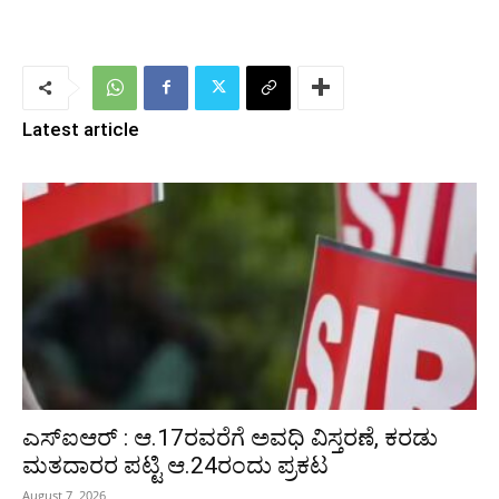
Latest article
ಎಸ್‌ಐಆರ್‌ : ಆ.17ರವರೆಗೆ ಅವಧಿ ವಿಸ್ತರಣೆ, ಕರಡು
ಮತದಾರರ ಪಟ್ಟಿ ಆ.24ರಂದು ಪ್ರಕಟ
August 7, 2026