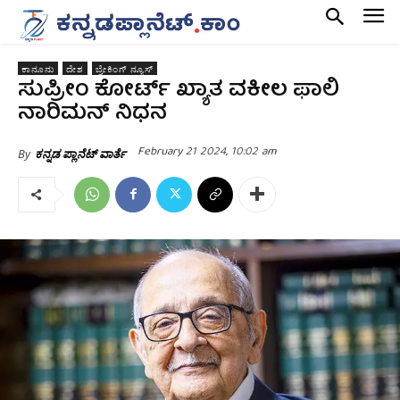
ಕಾನೂನು
ದೇಶ
ಬ್ರೇಕಿಂಗ್ ನ್ಯೂಸ್
ಸುಪ್ರೀಂ ಕೋರ್ಟ್‌ ಖ್ಯಾತ ವಕೀಲ ಫಾಲಿ
ನಾರಿಮನ್ ನಿಧನ
February 21 2024, 10:02 am
By
ಕನ್ನಡ ಪ್ಲಾನೆಟ್ ವಾರ್ತೆ