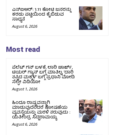
ಎಸ್‌ಐಆರ್‌: 1.11 ಕೋಟಿ ಜನರನ್ನು
ಕರಡು ಪಟ್ಟಿಯಿಂದ ಕೈಬಿಡುವ
ಸಾಧ್ಯತೆ
August 6, 2026
Most read
ಪೆಲೆಟ್ ಗನ್ ಬಳಕೆ, ಲಾಠಿ ಚಾರ್ಜ್,
ಟಿಯರ್ ಗ್ಯಾಸ್ ಬಗ್ಗೆ ಮಾತಿಲ್ಲ, ‘ದಾರಿ
ತಪ್ಪಿದ ಮಕ್ಕಳ’ ಬಗ್ಗೆ ಪ್ರಧಾನಿ ಮೋದಿ
ಸೆಲ್ಫೀ ವಿಡಿಯೋ
August 1, 2026
ಹಿಂದೂ ರಾಷ್ಟ್ರವನ್ನಾಗಿ
ಮಾಡುವುದೆಂದರೆ ಶೋಷಣೆಯ
ವ್ಯವಸ್ಥೆಯನ್ನು ಮರಳಿ ತರುವುದು :
ಯತೀಂದ್ರ ಸಿದ್ದರಾಮಯ್ಯ
August 6, 2026