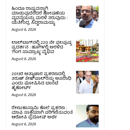
ಹಿಂದೂ ರಾಷ್ಟ್ರವನ್ನಾಗಿ
ಮಾಡುವುದೆಂದರೆ ಶೋಷಣೆಯ
ವ್ಯವಸ್ಥೆಯನ್ನು ಮರಳಿ ತರುವುದು :
ಯತೀಂದ್ರ ಸಿದ್ದರಾಮಯ್ಯ
August 6, 2026
ಲಾಲ್‍ಬಾಗ್‍ನಲ್ಲಿ 220 ನೇ ಫಲಪುಷ್ಪ
ಪ್ರದರ್ಶನ : ಹೂಗಳಲ್ಲಿ ಅರಳಿದ
‘ಗಂಗ ಸಾಮ್ರಾಜ್ಯ’ ವೈಭವ
August 6, 2026
2013ರ ಅತ್ಯಾಚಾರ ಪ್ರಕರಣದಲ್ಲಿ
ತರುಣ್ ತೇಜ್‌ಪಾಲ್‌ರನ್ನು ಅಪರಾಧಿ
ಎಂದು ಘೋಷಿಸಿದ ಬಾಂಬೆ
ಹೈಕೋರ್ಟ್
August 6, 2026
ರೇಣುಕಾಸ್ವಾಮಿ ಕೊಲೆ ಪ್ರಕರಣ :
ಮಾಫಿ ಸಾಕ್ಷಿಯಾಗಿ ಪರಿಗಣಿಸುವಂತೆ
ಆರೋಪಿ ಪ್ರದೋಷ್‌ ಅರ್ಜಿ
August 6, 2026