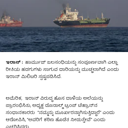
ಇರಾನ್‌ :
ಹಾರ್ಮುಜ್‌ ಜಲಸಂಧಿಯನ್ನು ಸಂಪೂರ್ಣವಾಗಿ ಎಲ್ಲಾ
ರೀತಿಯ ಹಡಗುಗಳು ಸಾಗುವ ದಾರಿಯನ್ನು ಮುಚ್ಚಲಾಗಿದೆ ಎಂದು
ಇರಾನ್‌ ಮಿಲಿಟರಿ ಸ್ಪಷ್ಟಪಡಿಸಿದೆ.
ಅಮೆರಿಕ, ಇರಾನ್ ವಿರುದ್ಧ ಹೊಸ ದಾಳಿಯ ಅಲೆಯನ್ನು
ಪ್ರಾರಂಭಿಸಿತು, ಅಧ್ಯಕ್ಷ ಡೊನಾಲ್ಡ್ ಟ್ರಂಪ್ ಟೆಹ್ರಾನ್‌ನ
ಸಂಧಾನಕಾರರು “ನಮ್ಮನ್ನು ಮೂರ್ಖರನ್ನಾಗಿಸುತ್ತಿದ್ದಾರೆ” ಎಂದು
ಆರೋಪಿಸಿ, “ಅವರಿಗೆ ಕಠಿಣ ಹೊಡೆತ ನೀಡುತ್ತೇವೆ” ಎಂದು
ಎಚ್ಚರಿಸಿದ್ದರು.