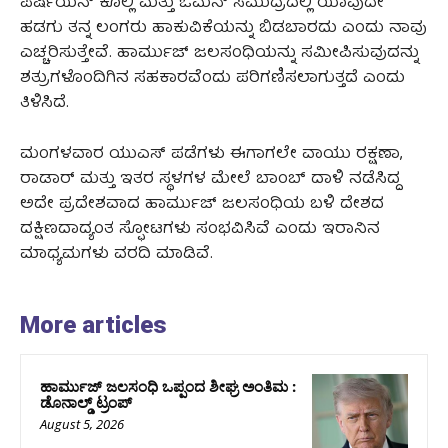
ಪರ್ಷಿಯನ್ ಕೊಲ್ಲಿ ಮತ್ತು ಓಮನ್ ಸಮುದ್ರದಲ್ಲಿ ಯಾವುದೇ
ಹಡಗು ತನ್ನ ಲಂಗರು ಹಾಕುವಿಕೆಯನ್ನು ಬಿಡಬಾರದು ಎಂದು ನಾವು
ಎಚ್ಚರಿಸುತ್ತೇವೆ. ಹಾರ್ಮುಜ್ ಜಲಸಂಧಿಯನ್ನು ಸಮೀಪಿಸುವುದನ್ನು
ಶತ್ರುಗಳೊಂದಿಗಿನ ಸಹಕಾರವೆಂದು ಪರಿಗಣಿಸಲಾಗುತ್ತದೆ ಎಂದು
ತಿಳಿಸಿದೆ.
ಮಂಗಳವಾರ ಯುಎಸ್ ಪಡೆಗಳು ಈಗಾಗಲೇ ವಾಯು ರಕ್ಷಣಾ,
ರಾಡಾರ್ ಮತ್ತು ಇತರ ಸ್ಥಳಗಳ ಮೇಲೆ ಬಾಂಬ್ ದಾಳಿ ನಡೆಸಿದ್ದ
ಅದೇ ಪ್ರದೇಶವಾದ ಹಾರ್ಮುಜ್ ಜಲಸಂಧಿಯ ಬಳಿ ದೇಶದ
ದಕ್ಷಿಣದಾದ್ಯಂತ ಸ್ಫೋಟಗಳು ಸಂಭವಿಸಿವೆ ಎಂದು ಇರಾನಿನ
ಮಾಧ್ಯಮಗಳು ವರದಿ ಮಾಡಿವೆ.
More articles
ಹಾರ್ಮುಜ್‌ ಜಲಸಂಧಿ ಒಪ್ಪಂದ ಶೀಘ್ರ ಅಂತಿಮ :
ಡೊನಾಲ್ಡ್‌ ಟ್ರಂಪ್‌
August 5, 2026