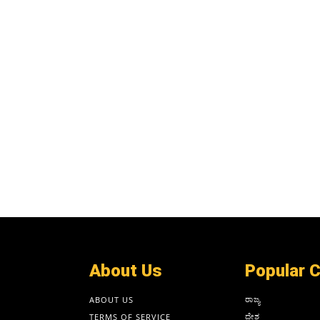
About Us
Popular 
ರಾಜ್ಯ
ABOUT US
ದೇಶ
TERMS OF SERVICE