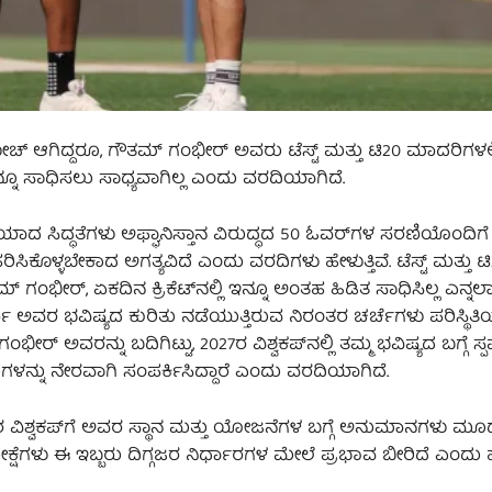
ಆಗಿದ್ದರೂ, ಗೌತಮ್ ಗಂಭೀರ್ ಅವರು ಟೆಸ್ಟ್ ಮತ್ತು ಟಿ20 ಮಾದರಿಗಳಲ್ಲ
ನೂ ಸಾಧಿಸಲು ಸಾಧ್ಯವಾಗಿಲ್ಲ ಎಂದು ವರದಿಯಾಗಿದೆ.
ದ ಸಿದ್ಧತೆಗಳು ಅಫ್ಘಾನಿಸ್ತಾನ ವಿರುದ್ಧದ 50 ಓವರ್‌ಗಳ ಸರಣಿಯೊಂದಿಗೆ
ಕೊಳ್ಳಬೇಕಾದ ಅಗತ್ಯವಿದೆ ಎಂದು ವರದಿಗಳು ಹೇಳುತ್ತಿವೆ. ಟೆಸ್ಟ್ ಮತ್ತು ಟ
್ ಗಂಭೀರ್, ಏಕದಿನ ಕ್ರಿಕೆಟ್‌ನಲ್ಲಿ ಇನ್ನೂ ಅಂತಹ ಹಿಡಿತ ಸಾಧಿಸಿಲ್ಲ ಎನ್ನಲಾಗ
ಅವರ ಭವಿಷ್ಯದ ಕುರಿತು ನಡೆಯುತ್ತಿರುವ ನಿರಂತರ ಚರ್ಚೆಗಳು ಪರಿಸ್ಥಿತಿಯನ್
ಅವರನ್ನು ಬದಿಗಿಟ್ಟು, 2027ರ ವಿಶ್ವಕಪ್‌ನಲ್ಲಿ ತಮ್ಮ ಭವಿಷ್ಯದ ಬಗ್ಗೆ ಸ್ಪಷ
ಳನ್ನು ನೇರವಾಗಿ ಸಂಪರ್ಕಿಸಿದ್ದಾರೆ ಎಂದು ವರದಿಯಾಗಿದೆ.
2027ರ ವಿಶ್ವಕಪ್‌ಗೆ ಅವರ ಸ್ಥಾನ ಮತ್ತು ಯೋಜನೆಗಳ ಬಗ್ಗೆ ಅನುಮಾನಗಳು ಮೂಡ
್ಷೆಗಳು ಈ ಇಬ್ಬರು ದಿಗ್ಗಜರ ನಿರ್ಧಾರಗಳ ಮೇಲೆ ಪ್ರಭಾವ ಬೀರಿದೆ ಎಂದ