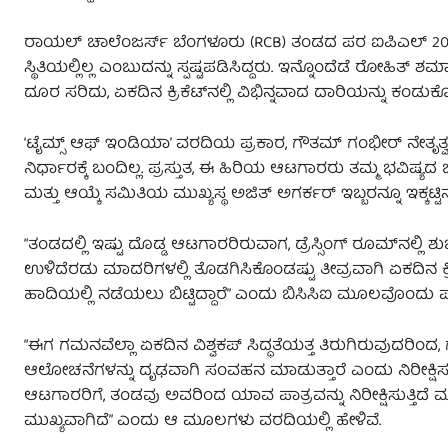
ರಾಯಲ್ ಚಾಲೆಂಜರ್ಸ್ ಬೆಂಗಳೂರು (RCB) ತಂಡದ ಪರ ಐಪಿಎಲ್ 2026 ಸೀಸ
ಸ್ಥಿತಿಯಲ್ಲಿಲ್ಲ ಎಂಬುದನ್ನು ಸ್ಪಷ್ಟಪಡಿಸಿದ್ದರು. ಇನ್ನೊಂದೆಡೆ ರೋಹಿತ್ 
ದೂರ ಸರಿದು, ಏಕದಿನ ಕ್ರಿಕೆಟ್‌ನಲ್ಲಿ ವಿಭಿನ್ನವಾದ ದಾರಿಯನ್ನು ಕಂಡುಕೊ
‘ಟೈಮ್ಸ್ ಆಫ್ ಇಂಡಿಯಾ’ ವರದಿಯ ಪ್ರಕಾರ, ಗೌತಮ್ ಗಂಭೀರ್ ನೇತೃತ
ನಿರ್ಧಾರಕ್ಕೆ ಬಂದಿಲ್ಲ. ಪ್ರಸ್ತುತ, ಈ ಹಿರಿಯ ಆಟಗಾರರು ತಮ್ಮ ಭವಿಷ್ಯದ
ಮತ್ತು ಆಯ್ಕೆ ಸಮಿತಿಯ ಮುಖ್ಯಸ್ಥ ಅಜಿತ್ ಅಗರ್ಕರ್ ಇಬ್ಬರನ್ನೂ ಇಕ್ಕಟ್ಟಿನ ಪ
“ತಂಡದಲ್ಲಿ ಇಷ್ಟು ದೊಡ್ಡ ಆಟಗಾರರಿರುವಾಗ, ಡ್ರೆಸ್ಸಿಂಗ್ ರೂಮ್‌ನಲ್ಲ
ಉಳಿದೆರಡು ಮಾದರಿಗಳಲ್ಲಿ ತೊಡಗಿಸಿಕೊಂಡಷ್ಟು ತೀವ್ರವಾಗಿ ಏಕದಿನ ಕ್
ಹಾದಿಯಲ್ಲಿ ನಡೆಯಲು ಬಿಟ್ಟಿದ್ದಾರೆ” ಎಂದು ಬಿಸಿಸಿಐ ಮೂಲವೊಂದು ಪತ್ರಿಕ
“ಈಗ ಗಮನವೆಲ್ಲಾ ಏಕದಿನ ವಿಶ್ವಕಪ್ ಸಿದ್ಧತೆಯತ್ತ ತಿರುಗಿರುವುದರಿಂದ, ಗ
ಆಲೋಚನೆಗಳನ್ನು ದೃಢವಾಗಿ ಸಂವಹನ ಮಾಡುತ್ತಾರೆ ಎಂದು ನಿರೀಕ್ಷಿಸಬಹು
ಆಟಗಾರರಿಗೆ, ತಂಡವು ಅವರಿಂದ ಯಾವ ಪಾತ್ರವನ್ನು ನಿರೀಕ್ಷಿಸುತ್ತಿದೆ 
ಮುಖ್ಯವಾಗಿದೆ” ಎಂದು ಆ ಮೂಲಗಳು ವರದಿಯಲ್ಲಿ ಹೇಳಿವೆ.