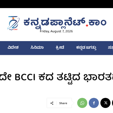
Friday, August 7, 2026
ವಿದೇಶ
ಸಿನಿಮಾ
ಕ್ರೀಡೆ
ಕನ್ನಡ ಜಗತ್ತು
ಸತ
ಸದೇ BCCI ಕದ ತಟ್ಟಿದ ಭಾರ
Share