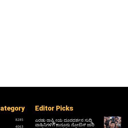
Category
Editor Picks
ಎರಡು ರಾಷ್ಟ್ರೀಯ ದೂರದರ್ಶನ ಸುದ್ದಿ
8285
ವಾಹಿನಿಗಳಿಗೆ ಕಾನೂನು ನೋಟಿಸ್ ಜಾರಿ
4063