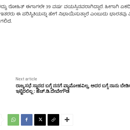
ಿದ್ದು, ರೋಹಿತ್ ಈಗಾಗಲೇ 39 ವರ್ಷ ವಯಸ್ಸಿನವರಾಗಿದ್ದಾರೆ. ಹೀಗಾಗಿ ಏಕದಿ
ತ್ತು ಇತರರು ಈ ಪರಿಸ್ಥಿತಿಯನ್ನು ಹೇಗೆ ನಿಭಾಯಿಸುತ್ತಾರೆ ಎಂಬುದು ಭಾರತವು ವ
ಗಲಿದೆ.
Next article
ರಾಜ್ಯಸಭೆ ಸ್ಥಾನದ ಬಗ್ಗೆ ನನಗೆ ವ್ಯಾಮೋಹವಿಲ್ಲ, ಅದರ ಬಗ್ಗೆ ನಾನು ಬೇಡಿಕ
ಇಟ್ಟಿರಲಿಲ್ಲ : ಹೆಚ್.ಡಿ.ದೇವೇಗೌಡ