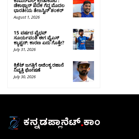
ಕಾಮನ್‌ವೆಲ್ತ್ ಕ್ರೀಡಾಕೂಟ :
ಡೆಕಾಥ್ಲಾನ್ ಪದಕ ಗೆದ್ದ ಮೊದಲ
ಭಾರತೀಯ ತೇಜಸ್ವಿನ್ ಶಂಕರ್
August 1, 2026
15 ವರ್ಷದ ವೈಭವ್
ಸೂರ್ಯವಂಶಿ ಈಗ ವೈಎಸ್
ಕ್ಯಾಪ್ಟನ್: ಕಾರಣ ಏನು ಗೊತ್ತೇ?
July 31, 2026
ಕ್ರಿಕೆಟ್‌ ಜಗತ್ತಿಗೆ ಅಜಿಂಕ್ಯ ರಹಾನೆ
ನಿವೃತ್ತಿ ಘೋಷಣೆ
July 30, 2026