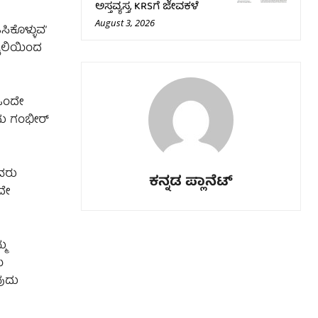
ಅಸ್ತವ್ಯಸ್ತ, KRSಗೆ ಜೀವಕಳೆ
August 3, 2026
ಿಕೊಳ್ಳುವ’
 ಶೈಲಿಯಿಂದ
 ಒಂದೇ
ಇದು ಗಂಭೀರ್
ಅವರು
ಕನ್ನಡ ಪ್ಲಾನೆಟ್
ದೇ
್ಮ
ಯ
ವುದು