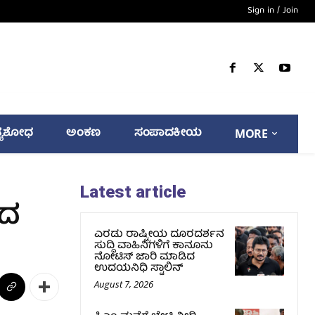
Sign in / Join
್ಯಶೋಧ
ಅಂಕಣ
ಸಂಪಾದಕೀಯ
MORE
Latest article
ತದ
ಎರಡು ರಾಷ್ಟ್ರೀಯ ದೂರದರ್ಶನ
ಸುದ್ದಿ ವಾಹಿನಿಗಳಿಗೆ ಕಾನೂನು
ನೋಟಿಸ್ ಜಾರಿ ಮಾಡಿದ
ಉದಯನಿಧಿ ಸ್ಟಾಲಿನ್
August 7, 2026