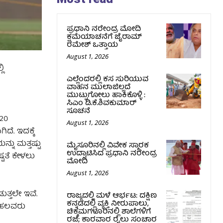
ಪ್ರಧಾನಿ ನರೇಂದ್ರ ಮೋದಿ
ಕ್ಷಮೆಯಾಚನೆಗೆ ಜೈರಾಮ್
ರಮೇಶ್ ಒತ್ತಾಯ
August 1, 2026
ಿ
ಎಲ್ಲೆಂದರಲ್ಲಿ ಕಸ ಸುರಿಯುವ
ವಾಹನ ಮುಲಾಜಿಲ್ಲದೆ
ಮುಟ್ಟುಗೋಲು ಹಾಕಿಕೊಳ್ಳಿ :
ಸಿಎಂ ಡಿ.ಕೆ.ಶಿವಕುಮಾರ್‌
ಸೂಚನೆ
ಿ20
August 1, 2026
ಿದೆ. ಇದಕ್ಕೆ
ನು ಮತ್ತಷ್ಟು
ಮೈಸೂರಿನಲ್ಲಿ ವಿವೇಕ ಸ್ಮಾರಕ
ಉದ್ಘಾಟಿಸಿದ ಪ್ರಧಾನಿ ನರೇಂದ್ರ
್ಟತೆ ಕೇಳಲು
ಮೋದಿ
August 1, 2026
ುತ್ತಲೇ ಇವೆ.
ರಾಜ್ಯದಲ್ಲಿ ಮಳೆ ಆರ್ಭಟ: ದಕ್ಷಿಣ
ಕನ್ನಡದಲ್ಲಿ ವ್ಯಕ್ತಿ ನೀರುಪಾಲು,
ು ಹಲವರು
ಚಿಕ್ಕಮಗಳೂರಿನಲ್ಲಿ ಶಾಲೆಗಳಿಗೆ
ರಜೆ; ಕಾರವಾರ ರೈಲು ಸಂಚಾರ