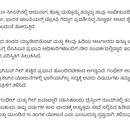
ನ್‌ನಲ್ಲಿ ಆಡುವಾಗ, ಕೊಹ್ಲಿ ‘ಮತ್ತೊಮ್ಮೆ ತಮ್ಮನ್ನು ತಾವು ಸಾಬೀತುಪಡಿಸ
ಶರ್ಮಾ, ಭಾರತ ಚಾಂಪಿಯನ್ಸ್ ಟ್ರೋಫಿ ಗೆದ್ದಾಗ ಪ್ರದರ್ಶಿಸಿದ್ದ ನಿಸ್ವಾರ್ಥ ಆಟದ
ಂಡಂತೆ ತೋರುತ್ತಿದೆ.
್ವದ ತಂಡದ ಮ್ಯಾನೇಜ್‌ಮೆಂಟ್ ಮತ್ತು ಕೆಲವು ಹಿರಿಯ ಆಟಗಾರರು ಇನ್ನೂ
 ಬಗ್ಗೆ ಬಿಸಿಸಿಐನ ಪ್ರಭಾವಿ ಅಧಿಕಾರಿಗಳೊಂದಿಗೆ ನೇರ ಸಂಪರ್ಕದಲ್ಲಿದ್ದಾರೆ. 
ರಿಸ್ಥಿತಿಗೆ ಸಿಲುಕಿಸಿದೆ.
ಿ ಶುಭ್‌ಮನ್ ಗಿಲ್ ಹೆಚ್ಚಿನ ಪ್ರಭಾವ ಹೊಂದಿರಬೇಕಾದ ಅಗತ್ಯವಿದೆ. ಗಂಭೀರ್ 
ರಿಕೆಟ್‌ನ ಯೋಜನೆಗಳಲ್ಲಿ ಭಾಗಿಯಾಗಿಲ್ಲ. ಸದ್ಯಕ್ಕೆ ಅವರು ವಿಷಯಗಳು ತಮ್ಮ
ೆಗೆ ತಿಳಿಸಿದೆ.
ಂಭೀರ್ ಮತ್ತು ಗಿಲ್ ಜವಾಬ್ದಾರಿ ವಹಿಸಿಕೊಂಡು ಡ್ರೆಸ್ಸಿಂಗ್ ರೂಮ್‌ನಲ್ಲಿ ತಮ
ದು. ಇಷ್ಟು ವರ್ಷಗಳ ಕಾಲ ಭಾರತಕ್ಕೆ ಅತ್ಯುತ್ತಮ ಸೇವೆ ಸಲ್ಲಿಸಿದ ಹಿರಿ
ಮತ್ತು ಮುಂದಿನ 16 ತಿಂಗಳ ಯೋಜನೆ ಏನು ಎಂಬುದನ್ನು ಸ್ಪಷ್ಟವಾಗಿ ತಿಳಿಸು