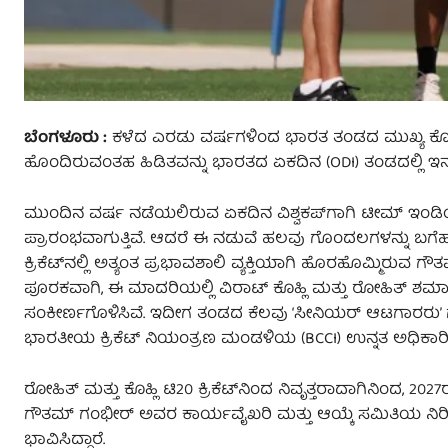
ಬೆಂಗಳೂರು :
ಕಳೆದ ಎರಡು ವರ್ಷಗಳಿಂದ ಭಾರತ ತಂಡದ ಮುಖ್ಯ ಕೋಚ್ 
ಹೊಂದಿರುವಂತಹ ಹಿಡಿತವನ್ನು ಭಾರತದ ಏಕದಿನ (ODI) ತಂಡದಲ್ಲಿ ಇನ್
ಮುಂದಿನ ವರ್ಷ ನಡೆಯಲಿರುವ ಏಕದಿನ ವಿಶ್ವಕಪ್‌ಗಾಗಿ ಟೀಮ್ ಇಂಡಿಯಾ
ಪ್ರಾರಂಭವಾಗುತ್ತಿವೆ. ಆದರೆ ಈ ನಡುವೆ ಹಲವು ಗೊಂದಲಗಳನ್ನು ಬಗೆಹರಿಸಿ
ಕ್ರಿಕೆಟ್‌ನಲ್ಲಿ ಅತ್ಯಂತ ಪ್ರಭಾವಶಾಲಿ ವ್ಯಕ್ತಿಯಾಗಿ ಹೊರಹೊಮ್ಮಿರುವ ಗೌತಮ
ಪೂರಕವಾಗಿ, ಈ ಮಾದರಿಯಲ್ಲಿ ವಿರಾಟ್ ಕೊಹ್ಲಿ ಮತ್ತು ರೋಹಿತ್ ಶರ್ಮಾ 
ಸಂಕೀರ್ಣಗೊಳಿಸಿವೆ. ಇದೀಗ ತಂಡದ ಕೆಲವು ‘ಸೀನಿಯರ್ ಆಟಗಾರರು’ ಗಂಭೀರ್ 
ಭಾರತೀಯ ಕ್ರಿಕೆಟ್ ನಿಯಂತ್ರಣ ಮಂಡಳಿಯ (BCCI) ಉನ್ನತ ಅಧಿಕಾರಿಗ
ರೋಹಿತ್ ಮತ್ತು ಕೊಹ್ಲಿ ಟಿ20 ಕ್ರಿಕೆಟ್‌ನಿಂದ ನಿವೃತ್ತರಾದಾಗಿನಿಂದ, 
ಗೌತಮ್ ಗಂಭೀರ್ ಅವರ ಕಾರ್ಯವೈಖರಿ ಮತ್ತು ಆಯ್ಕೆ ಸಮಿತಿಯ ನಿರೀಕ
ಭಾವಿಸಿದ್ದಾರೆ.