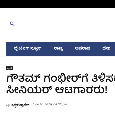
ಬ್ರೇಕಿಂಗ್ ನ್ಯೂಸ್
ರಾಜ್ಯ
ಅಪರಾಧ
ದೇಶ
ಕ್ರೀಡೆ
ಗೌತಮ್ ಗಂಭೀರ್‌ಗೆ ತಿಳಿ
ಸೀನಿಯರ್ ಆಟಗಾರರು!
June 10 2026, 04:06 pm
By
ಕನ್ನಡ ಪ್ಲಾನೆಟ್