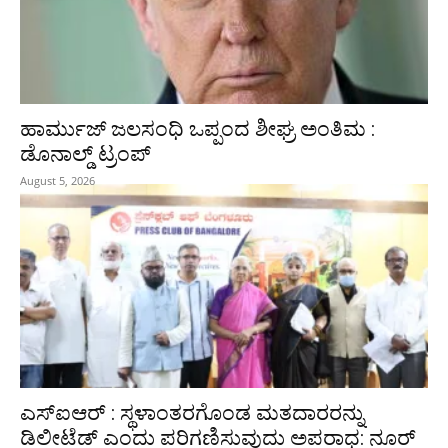
ಹಾರ್ಮುಜ್‌ ಜಲಸಂಧಿ ಒಪ್ಪಂದ ಶೀಘ್ರ ಅಂತಿಮ :
ಡೊನಾಲ್ಡ್‌ ಟ್ರಂಪ್‌
August 5, 2026
ಎಸ್‌ಐಆರ್ : ಸ್ಥಳಾಂತರಗೊಂಡ ಮತದಾರರನ್ನು
ಡಿಲೀಟೆಡ್ ಎಂದು ಪರಿಗಣಿಸುವುದು ಅಪರಾಧ: ನೂರ್