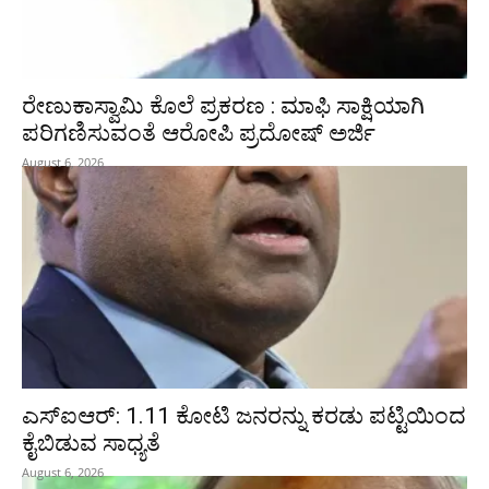
ರೇಣುಕಾಸ್ವಾಮಿ ಕೊಲೆ ಪ್ರಕರಣ : ಮಾಫಿ ಸಾಕ್ಷಿಯಾಗಿ
ಪರಿಗಣಿಸುವಂತೆ ಆರೋಪಿ ಪ್ರದೋಷ್‌ ಅರ್ಜಿ
August 6, 2026
ಎಸ್‌ಐಆರ್‌: 1.11 ಕೋಟಿ ಜನರನ್ನು ಕರಡು ಪಟ್ಟಿಯಿಂದ
ಕೈಬಿಡುವ ಸಾಧ್ಯತೆ
August 6, 2026