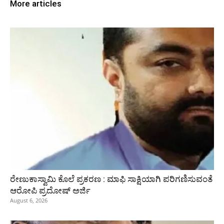
More articles
ರೇಣುಕಾಸ್ವಾಮಿ ಕೊಲೆ ಪ್ರಕರಣ : ಮಾಫಿ ಸಾಕ್ಷಿಯಾಗಿ ಪರಿಗಣಿಸುವಂತೆ
ಆರೋಪಿ ಪ್ರದೋಷ್‌ ಅರ್ಜಿ
August 6, 2026