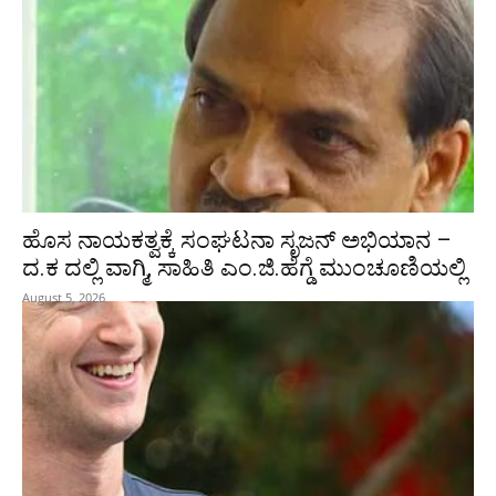
ಹೊಸ ನಾಯಕತ್ವಕ್ಕೆ ಸಂಘಟನಾ ಸೃಜನ್ ಅಭಿಯಾನ –
ದ.ಕ ದಲ್ಲಿ ವಾಗ್ಮಿ, ಸಾಹಿತಿ ಎಂ.ಜಿ.ಹೆಗ್ಡೆ ಮುಂಚೂಣಿಯಲ್ಲಿ
August 5, 2026