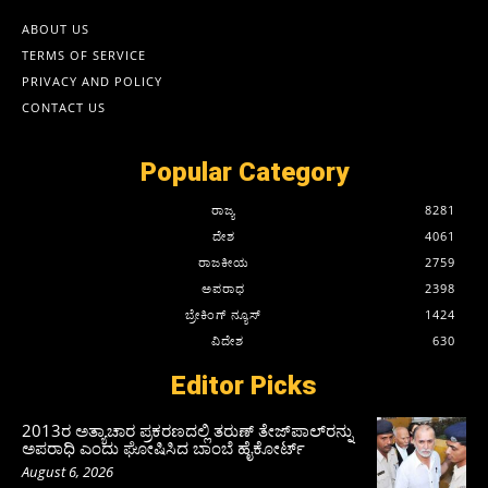
ABOUT US
TERMS OF SERVICE
PRIVACY AND POLICY
CONTACT US
Popular Category
ರಾಜ್ಯ
8281
ದೇಶ
4061
ರಾಜಕೀಯ
2759
ಅಪರಾಧ
2398
ಬ್ರೇಕಿಂಗ್ ನ್ಯೂಸ್
1424
ವಿದೇಶ
630
Editor Picks
2013ರ ಅತ್ಯಾಚಾರ ಪ್ರಕರಣದಲ್ಲಿ ತರುಣ್ ತೇಜ್‌ಪಾಲ್‌ರನ್ನು
ಅಪರಾಧಿ ಎಂದು ಘೋಷಿಸಿದ ಬಾಂಬೆ ಹೈಕೋರ್ಟ್
August 6, 2026