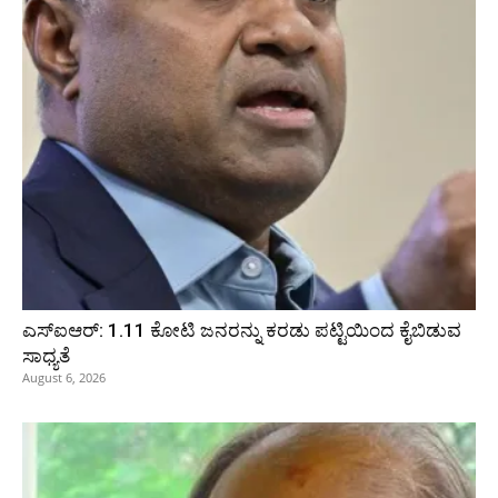
ಎಸ್‌ಐಆರ್‌: 1.11 ಕೋಟಿ ಜನರನ್ನು ಕರಡು ಪಟ್ಟಿಯಿಂದ ಕೈಬಿಡುವ
ಸಾಧ್ಯತೆ
August 6, 2026