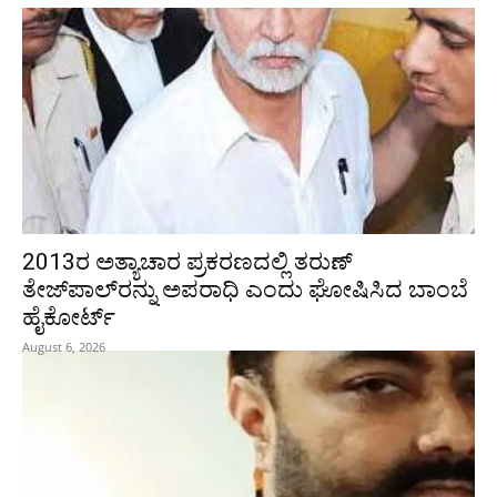
2013ರ ಅತ್ಯಾಚಾರ ಪ್ರಕರಣದಲ್ಲಿ ತರುಣ್
ತೇಜ್‌ಪಾಲ್‌ರನ್ನು ಅಪರಾಧಿ ಎಂದು ಘೋಷಿಸಿದ ಬಾಂಬೆ
ಹೈಕೋರ್ಟ್
August 6, 2026