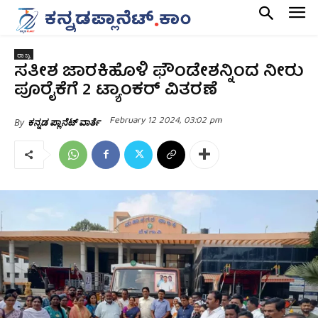
ರಾಜ್ಯ
ಸತೀಶ ಜಾರಕಿಹೊಳಿ ಫೌಂಡೇಶನ್ನಿಂದ ನೀರು
ಪೂರೈಕೆಗೆ 2 ಟ್ಯಾಂಕರ್ ವಿತರಣೆ
February 12 2024, 03:02 pm
By
ಕನ್ನಡ ಪ್ಲಾನೆಟ್ ವಾರ್ತೆ