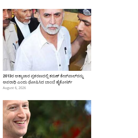
2013ರ ಅತ್ಯಾಚಾರ ಪ್ರಕರಣದಲ್ಲಿ ತರುಣ್ ತೇಜ್‌ಪಾಲ್‌ರನ್ನು
ಅಪರಾಧಿ ಎಂದು ಘೋಷಿಸಿದ ಬಾಂಬೆ ಹೈಕೋರ್ಟ್
August 6, 2026