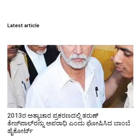
Latest article
2013ರ ಅತ್ಯಾಚಾರ ಪ್ರಕರಣದಲ್ಲಿ ತರುಣ್
ತೇಜ್‌ಪಾಲ್‌ರನ್ನು ಅಪರಾಧಿ ಎಂದು ಘೋಷಿಸಿದ ಬಾಂಬೆ
ಹೈಕೋರ್ಟ್