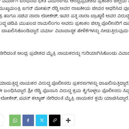
ವರ್ಮಾಗೆ ಬಂಧನದ ಭೀತಿ ಎದುರಾಗಿದೆ. ಆಂಧ್ರಪ್ರದೇಶದ ಪ್ರಕಾಶಂ ಜಿಲ್ಲೆಯ 
ಮುಖ್ಯಮಂತ್ರಿ ಜಗನ್ ಮೋಹನ್ ರೆಡ್ಡಿ ಅವರ ರಾಜಕೀಯ ಜೀವನ ಆಧರಿಸಿದ ವ್ಯೂ
್ರ ಹಾಗೂ ಸಚಿವ ನಾರಾ ಲೋಕೇಶ್, ಇವರ ಪತ್ನಿ ನಾರಾ ಬ್ರಾಹ್ಮಣಿ ಅವರ ವಿರುದ
ರುದ್ಧ ಟಿಡಿಪಿ ಮುಖಂಡ ರಾಮಲಿಂಗಂ ಅವರು ಪ್ರಕಾಶಂ ಜಿಲ್ಲಾ ಪೊಲೀಸರಿಗೆ ದ
ದಾಖಲಿಸಿಕೊಂಡಿದ್ದಾರೆ. ವರ್ಮಾ ವಿವಾದಾತ್ಮಕ ಹೇಳಿಕೆಗಳನ್ನು ನೀಡುತ್ತಿರುವುದ
ರಿದಂತೆ ಆಂಧ್ರ ಪ್ರದೇಶದ ಮೈತ್ರಿ ನಾಯಕರನ್ನು ಗುರಿಯಾಗಿಸಿಕೊಂಡು ವಿವಾದ
ಾಡುತ್ತಿದ್ದ ನಾಯಕರ ವಿರುದ್ಧ ಪೊಲೀಸರು ಪ್ರಕರಣಗಳನ್ನು ದಾಖಲಿಸುತ್ತಿದ್ದಾರೆ
ದ್ದಾರೆ. ಶ್ರೀ ರೆಡ್ಡಿ, ಪೊಸಾನಿ ವಿರುದ್ಧ ಕ್ರಮ ಕೈಗೊಳ್ಳಲು ಪೊಲೀಸರು ಸಿದ್ಧ
ಬು, ಲೋಕೇಶ್, ಪವನ್ ಕಲ್ಯಾಣ್ ಸೇರಿದಂತೆ ಮೈತ್ರಿ ನಾಯಕರ ಕ್ಷಮೆ ಯಾಚಿಸಿದ್ದಾರೆ.