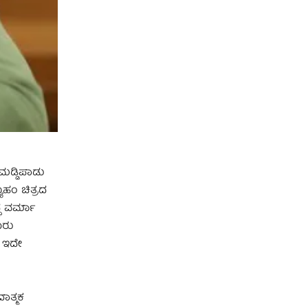
ಮಡ್ಡಿಪಾಡು
ಹಂ ಚಿತ್ರದ
್ಧ ವರ್ಮಾ
ೂರು
ು ಇದೇ
ಾತ್ಮಕ