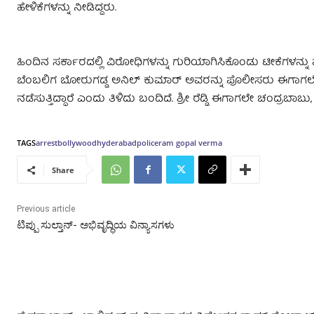
ಹೇಳಿಕೆಗಳನ್ನು ನೀಡಿದ್ದರು.
ಹಿಂದಿನ ಸರ್ಕಾರದಲ್ಲಿ ವಿರೋಧಿಗಳನ್ನು ಗುರಿಯಾಗಿಸಿಕೊಂಡು ಟೀಕೆಗಳನ್ನು ಮ
ಬೆಂಬಲಿಗ ಬೋರುಗಡ್ಡ ಅನಿಲ್ ಕುಮಾರ್ ಅವರನ್ನು ಪೊಲೀಸರು ಈಗಾಗಲೇ ಬಂಧಿಸಿ
ನಡೆಸುತ್ತಿದ್ದಾರೆ ಎಂದು ತಿಳಿದು ಬಂದಿದೆ. ಶ್ರೀ ರೆಡ್ಡಿ ಈಗಾಗಲೇ ಚಂದ್ರಬಾ
TAGS
arrest
bollywood
hyderabad
police
ram gopal verma
Share
Previous article
ಟಿಪ್ಪು ಸುಲ್ತಾನ್- ಅಭಿವೃದ್ಧಿಯ ವಿನ್ಯಾಸಗಳು