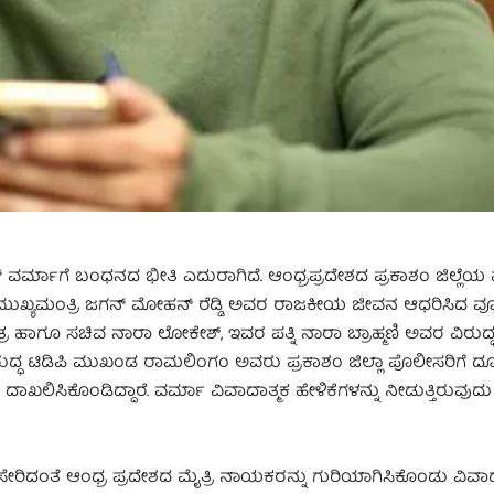
ವರ್ಮಾಗೆ ಬಂಧನದ ಭೀತಿ ಎದುರಾಗಿದೆ. ಆಂಧ್ರಪ್ರದೇಶದ ಪ್ರಕಾಶಂ ಜಿಲ್ಲೆಯ 
ಮುಖ್ಯಮಂತ್ರಿ ಜಗನ್ ಮೋಹನ್ ರೆಡ್ಡಿ ಅವರ ರಾಜಕೀಯ ಜೀವನ ಆಧರಿಸಿದ ವ್ಯೂ
್ರ ಹಾಗೂ ಸಚಿವ ನಾರಾ ಲೋಕೇಶ್, ಇವರ ಪತ್ನಿ ನಾರಾ ಬ್ರಾಹ್ಮಣಿ ಅವರ ವಿರುದ
ರುದ್ಧ ಟಿಡಿಪಿ ಮುಖಂಡ ರಾಮಲಿಂಗಂ ಅವರು ಪ್ರಕಾಶಂ ಜಿಲ್ಲಾ ಪೊಲೀಸರಿಗೆ ದ
ದಾಖಲಿಸಿಕೊಂಡಿದ್ದಾರೆ. ವರ್ಮಾ ವಿವಾದಾತ್ಮಕ ಹೇಳಿಕೆಗಳನ್ನು ನೀಡುತ್ತಿರುವುದ
ರಿದಂತೆ ಆಂಧ್ರ ಪ್ರದೇಶದ ಮೈತ್ರಿ ನಾಯಕರನ್ನು ಗುರಿಯಾಗಿಸಿಕೊಂಡು ವಿವಾದ