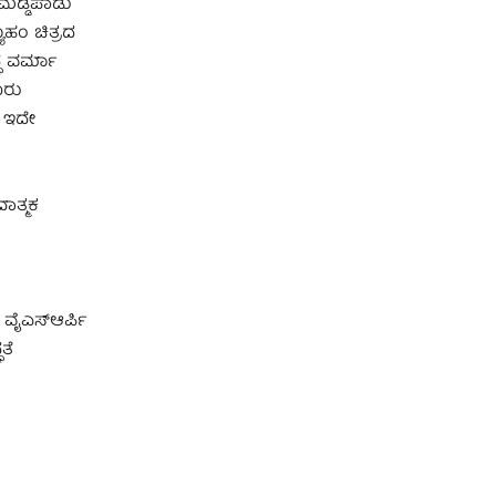
ಮಡ್ಡಿಪಾಡು
ಹಂ ಚಿತ್ರದ
್ಧ ವರ್ಮಾ
ೂರು
ು ಇದೇ
ಾತ್ಮಕ
. ವೈಎಸ್ಆರ್ಪಿ
ತೆ