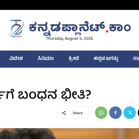
Thursday, August 6, 2026
ವಿದೇಶ
ಸಿನಿಮಾ
ಕ್ರೀಡೆ
ಕನ್ನಡ ಜಗತ್ತು
ಸತ
ಗೆ ಬಂಧನ ಭೀತಿ?
Share