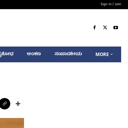
Sign in / Join
್ಯಶೋಧ
ಅಂಕಣ
ಸಂಪಾದಕೀಯ
MORE