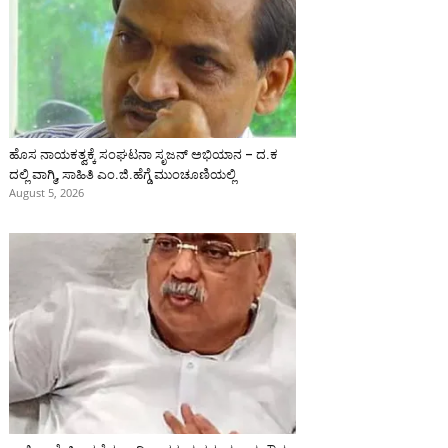
ಹೊಸ ನಾಯಕತ್ವಕ್ಕೆ ಸಂಘಟನಾ ಸೃಜನ್ ಅಭಿಯಾನ – ದ.ಕ
ದಲ್ಲಿ ವಾಗ್ಮಿ, ಸಾಹಿತಿ ಎಂ.ಜಿ.ಹೆಗ್ಡೆ ಮುಂಚೂಣಿಯಲ್ಲಿ
August 5, 2026