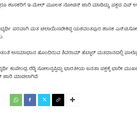
 ಶಾಸಕರಿಗೆ ಇ-ಮೇಲ್‌ ಮೂಲಕ ನೋಟಿಸ್‌ ಜಾರಿ ಮಾಡಿದ್ದು, ಪಕ್ಷದ ವಿಪ್‌ ಉ
್ರಿ ಅಭ್ಯರ್ಥಿ ಪರವಾಗಿ ಮತ ಚಲಾಯಿಸಬೇಕಿದ್ದ ಯಶವಂತಪುರ ಶಾಸಕ ಎಸ್.ಟಿ.ಸ
ು.
ಕುರಿತಂತೆ ಅಸಮಾಧಾನ ಹೊಂದಿರುವ ಶಿವರಾಮ್‌ ಹೆಬ್ಬಾರ್‌ ಮತದಾನದಲ್ಲಿ ಪಾಲ್ಗೊಂ
ಯರ್ಥಿ ಕುಪೇಂದ್ರ ರೆಡ್ಡಿ ಸೋಲನ್ನಪ್ಪಿದ್ದು ಭಾರತೀಯ ಜನತಾ ಪಕ್ಷಕ್ಕೆ ಭಾರೀ ಮುಖ
್‌ ಜಾರಿ ಮಾಡಲಾಗಿದೆ.