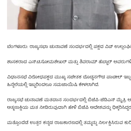
ಬೆಂಗಳೂರು: ರಾಜ್ಯಸಭಾ ಚುನಾವಣೆ ಸಂದರ್ಭದಲ್ಲಿ ಪಕ್ಷದ ವಿಪ್‌ ಉಲ್ಲಂಘ
ಶಾಸಕರಾದ ಎಸ್.ಟಿ.ಸೋಮಶೇಖರ್‌ ಮತ್ತು ಶಿವರಾಮ್‌ ಹೆಬ್ಬಾರ್‌ ಅವರುಗಳಿ
ವಿಧಾನಸಭೆ ವಿರೋಧಪಕ್ಷದ ಮುಖ್ಯ ಸಚೇತಕ ದೊಡ್ಡನಗೌಡ ಪಾಟೀಲ್‌ ಇಬ್ಬರೂ
ಹಿನ್ನೆಲೆಯಲ್ಲಿ ಇಬ್ಬರಿಂದಲೂ ಸಮಜಾಯಿಷಿ ಕೇಳಲಾಗಿದೆ.
ರಾಜ್ಯಸಭೆ ಚುನಾವಣೆ ಮತದಾನ ಸಂದರ್ಭದಲ್ಲಿ ಬಿಜೆಪಿ-ಜೆಡಿಎಸ್‌ ಮೈತ
ಆತ್ಮಸಾಕ್ಷಿಯ ಮತ ನೀಡಿರುವುದಾಗಿ ಹೇಳಿ ಬಿಜೆಪಿ ಆದೇಶವನ್ನು ಧಿಕ್ಕರಿಸಿದ್ದರ
ಮತ್ತೊಂದೆಡೆ ಉತ್ತರ ಕನ್ನಡ ರಾಜಕಾರಣದಲ್ಲಿ ತಮ್ಮನ್ನು ನಿರ್ಲಕ್ಷಿಸಿರುವ 