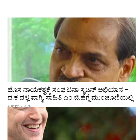
ಹೊಸ ನಾಯಕತ್ವಕ್ಕೆ ಸಂಘಟನಾ ಸೃಜನ್ ಅಭಿಯಾನ –
ದ.ಕ ದಲ್ಲಿ ವಾಗ್ಮಿ, ಸಾಹಿತಿ ಎಂ.ಜಿ.ಹೆಗ್ಡೆ ಮುಂಚೂಣಿಯಲ್ಲಿ
August 5, 2026