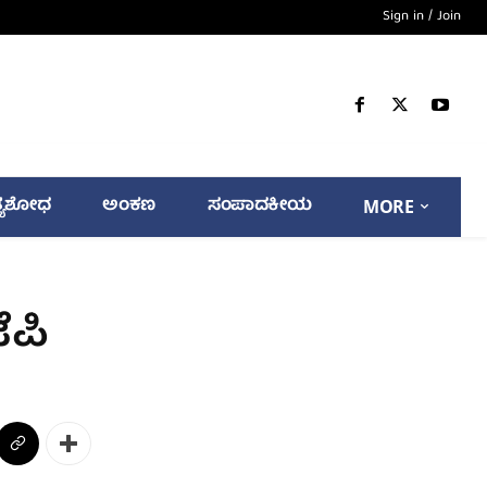
Sign in / Join
್ಯಶೋಧ
ಅಂಕಣ
ಸಂಪಾದಕೀಯ
MORE
ೆಪಿ