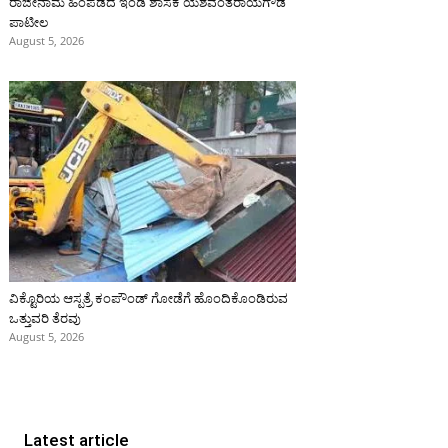
ರಾಜೀನಾಮೆ ಹಿಂಪಡೆದ ಇಂಡಿ ಶಾಸಕ ಯಶವಂತರಾಯಗೌಡ
ಪಾಟೀಲ
August 5, 2026
ವಿಕ್ಟೊರಿಯ ಆಸ್ಪತ್ರೆ ಕಂಪೌಂಡ್ ಗೋಡೆಗೆ ಹೊಂದಿಕೊಂಡಿರುವ
ಒತ್ತುವರಿ ತೆರವು
August 5, 2026
Latest article