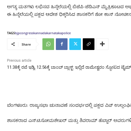
ಅಗತ್ಯ ಮತಗಳು ಲಭಿಸದ ಹಿನ್ನೆಲೆಯಲ್ಲಿ ಬಿಜೆಪಿ-ಜೆಡಿಎಸ್‌ ಮೈತ್ರಿಕೂಟದ ಅಭ್
ಈ ಹಿನ್ನೆಲೆಯಲ್ಲಿ ಪಕ್ಷದ ಆದೇಶ ಧಿಕ್ಕರಿಸಿದ ಶಾಸಕರಿಗೆ ಶೋ ಕಾಸ್‌ ನೋಟೀಸ
TAGS
bjp
congress
kannada
karnataka
police
Share
Previous article
11.38ಕ್ಕೆ ರವೆ ಇಡ್ಲಿ, 12.56ಕ್ಕೆ ಬಾಂಬ್‌ ಬ್ಲಾಸ್ಟ್:‌ ಇಲ್ಲಿದೆ ರಾಮೇಶ್ವರಂ ಸ್ಫೋಟದ ಟೈಮ್
ಬೆಂಗಳೂರು: ರಾಜ್ಯಸಭಾ ಚುನಾವಣೆ ಸಂದರ್ಭದಲ್ಲಿ ಪಕ್ಷದ ವಿಪ್‌ ಉಲ್ಲಂಘ
ಶಾಸಕರಾದ ಎಸ್.ಟಿ.ಸೋಮಶೇಖರ್‌ ಮತ್ತು ಶಿವರಾಮ್‌ ಹೆಬ್ಬಾರ್‌ ಅವರುಗಳಿ