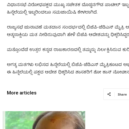
ವಿಧಾನಸಭೆ ವಿರೋಧಪಕ್ಷದ ಮುಖ್ಯ ಸಚೇತಕ ದೊಡ್ಡನಗೌಡ ಪಾಟೀಲ್‌ ಇಬ್ಬರೂ
ಹಿನ್ನೆಲೆಯಲ್ಲಿ ಇಬ್ಬರಿಂದಲೂ ಸಮಜಾಯಿಷಿ ಕೇಳಲಾಗಿದೆ.
ರಾಜ್ಯಸಭೆ ಚುನಾವಣೆ ಮತದಾನ ಸಂದರ್ಭದಲ್ಲಿ ಬಿಜೆಪಿ-ಜೆಡಿಎಸ್‌ ಮೈತ
ಆತ್ಮಸಾಕ್ಷಿಯ ಮತ ನೀಡಿರುವುದಾಗಿ ಹೇಳಿ ಬಿಜೆಪಿ ಆದೇಶವನ್ನು ಧಿಕ್ಕರಿಸಿದ್ದರ
ಮತ್ತೊಂದೆಡೆ ಉತ್ತರ ಕನ್ನಡ ರಾಜಕಾರಣದಲ್ಲಿ ತಮ್ಮನ್ನು ನಿರ್ಲಕ್ಷಿಸಿರುವ 
ಅಗತ್ಯ ಮತಗಳು ಲಭಿಸದ ಹಿನ್ನೆಲೆಯಲ್ಲಿ ಬಿಜೆಪಿ-ಜೆಡಿಎಸ್‌ ಮೈತ್ರಿಕೂಟದ ಅಭ್
ಈ ಹಿನ್ನೆಲೆಯಲ್ಲಿ ಪಕ್ಷದ ಆದೇಶ ಧಿಕ್ಕರಿಸಿದ ಶಾಸಕರಿಗೆ ಶೋ ಕಾಸ್‌ ನೋಟೀಸ
More articles
Share