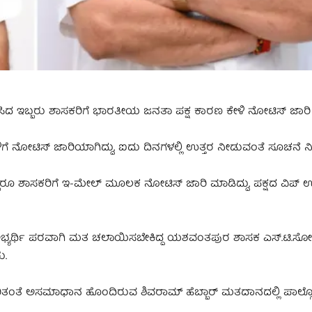
ಿಸಿದ ಇಬ್ಬರು ಶಾಸಕರಿಗೆ ಭಾರತೀಯ ಜನತಾ ಪಕ್ಷ ಕಾರಣ ಕೇಳಿ ನೋಟಿಸ್‌ ಜಾರಿ
ಗೆ ನೋಟಿಸ್‌ ಜಾರಿಯಾಗಿದ್ದು, ಐದು ದಿನಗಳಲ್ಲಿ ಉತ್ತರ ನೀಡುವಂತೆ ಸೂಚನೆ ನ
 ಶಾಸಕರಿಗೆ ಇ-ಮೇಲ್‌ ಮೂಲಕ ನೋಟಿಸ್‌ ಜಾರಿ ಮಾಡಿದ್ದು, ಪಕ್ಷದ ವಿಪ್‌ ಉ
್ರಿ ಅಭ್ಯರ್ಥಿ ಪರವಾಗಿ ಮತ ಚಲಾಯಿಸಬೇಕಿದ್ದ ಯಶವಂತಪುರ ಶಾಸಕ ಎಸ್.ಟಿ.ಸ
ು.
ಕುರಿತಂತೆ ಅಸಮಾಧಾನ ಹೊಂದಿರುವ ಶಿವರಾಮ್‌ ಹೆಬ್ಬಾರ್‌ ಮತದಾನದಲ್ಲಿ ಪಾಲ್ಗೊಂ