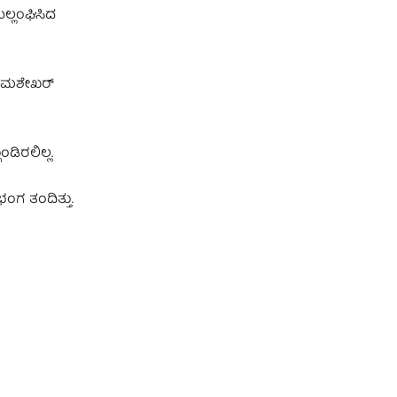
ಲ್ಲಂಘಿಸಿದ
ೋಮಶೇಖರ್‌
ಡಿರಲಿಲ್ಲ.
ಭಂಗ ತಂದಿತ್ತು.