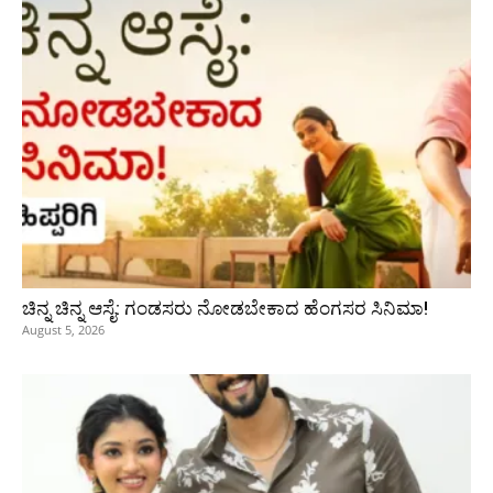
ಚಿನ್ನ ಚಿನ್ನ ಆಸೈ: ಗಂಡಸರು ನೋಡಬೇಕಾದ ಹೆಂಗಸರ ಸಿನಿಮಾ!
August 5, 2026