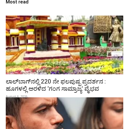
Most read
ಲಾಲ್‍ಬಾಗ್‍ನಲ್ಲಿ 220 ನೇ ಫಲಪುಷ್ಪ ಪ್ರದರ್ಶನ :
ಹೂಗಳಲ್ಲಿ ಅರಳಿದ ‘ಗಂಗ ಸಾಮ್ರಾಜ್ಯ’ ವೈಭವ
August 6, 2026