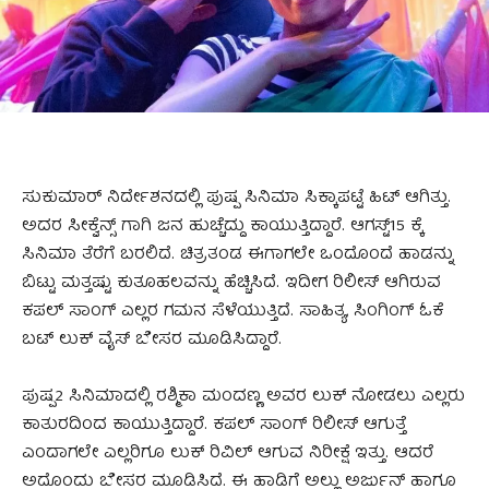
ಸುಕುಮಾರ್ ನಿರ್ದೇಶನದಲ್ಲಿ ಪುಷ್ಪ ಸಿನಿಮಾ ಸಿಕ್ಕಾಪಟ್ಟೆ ಹಿಟ್ ಆಗಿತ್ತು.
ಅದರ ಸೀಕ್ವೆನ್ಸ್ ಗಾಗಿ ಜನ ಹುಚ್ಚೆದ್ದು ಕಾಯುತ್ತಿದ್ದಾರೆ. ಆಗಸ್ಟ್15 ಕ್ಕೆ
ಸಿನಿಮಾ ತೆರೆಗೆ ಬರಲಿದೆ. ಚಿತ್ರತಂಡ ಈಗಾಗಲೇ ಒಂದೊಂದೆ ಹಾಡನ್ನು
ಬಿಟ್ಟು ಮತ್ತಷ್ಟು ಕುತೂಹಲವನ್ನು ಹೆಚ್ಚಿಸಿದೆ. ಇದೀಗ ರಿಲೀಸ್ ಆಗಿರುವ
ಕಪಲ್ ಸಾಂಗ್ ಎಲ್ಲರ ಗಮನ ಸೆಳೆಯುತ್ತಿದೆ. ಸಾಹಿತ್ಯ, ಸಿಂಗಿಂಗ್ ಓಕೆ
ಬಟ್ ಲುಕ್ ವೈಸ್ ಬೇಸರ ಮೂಡಿಸಿದ್ದಾರೆ.
ಪುಷ್ಪ2 ಸಿನಿಮಾದಲ್ಲಿ ರಶ್ಮಿಕಾ ಮಂದಣ್ಣ ಅವರ ಲುಕ್ ನೋಡಲು ಎಲ್ಲರು
ಕಾತುರದಿಂದ ಕಾಯುತ್ತಿದ್ದಾರೆ. ಕಪಲ್ ಸಾಂಗ್ ರಿಲೀಸ್ ಆಗುತ್ತೆ
ಎಂದಾಗಲೇ ಎಲ್ಲರಿಗೂ ಲುಕ್ ರಿವಿಲ್ ಆಗುವ ನಿರೀಕ್ಷೆ ಇತ್ತು. ಆದರೆ
ಅದೊಂದು ಬೇಸರ ಮೂಡಿಸಿದೆ. ಈ ಹಾಡಿಗೆ ಅಲ್ಲು ಅರ್ಜುನ್ ಹಾಗೂ