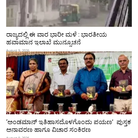
ರಾಜ್ಯದಲ್ಲಿ ಈ ವಾರ ಭಾರೀ ಮಳೆ : ಭಾರತೀಯ
ಹವಾಮಾನ ಇಲಾಖೆ ಮುನ್ಸೂಚನೆ
August 9, 2026
‘ಅಂಡಮಾನ್ ಇತಿಹಾಸದೊಳಗೊಂದು ಪಯಣ’ ಪುಸ್ತಕ
ಅನಾವರಣ ಹಾಗೂ ವಿಚಾರ ಸಂಕಿರಣ
August 9, 2026