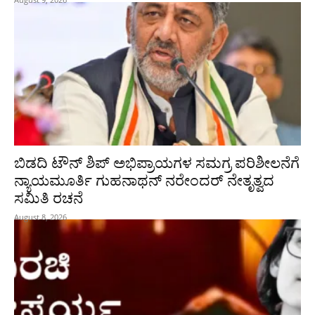
ಬಿಡದಿ ಟೌನ್ ಶಿಪ್ ಅಭಿಪ್ರಾಯಗಳ ಸಮಗ್ರ ಪರಿಶೀಲನೆಗೆ
ನ್ಯಾಯಮೂರ್ತಿ ಗುಹನಾಥನ್ ನರೇಂದರ್ ನೇತೃತ್ವದ
ಸಮಿತಿ ರಚನೆ
August 8, 2026