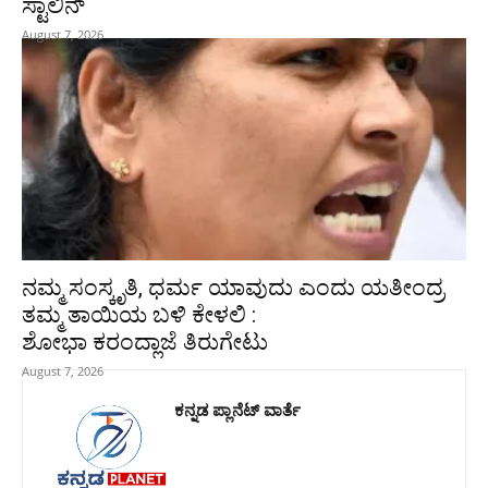
ಸ್ಟಾಲಿನ್
August 7, 2026
ನಮ್ಮ ಸಂಸ್ಕೃತಿ, ಧರ್ಮ ಯಾವುದು ಎಂದು ಯತೀಂದ್ರ
ತಮ್ಮ ತಾಯಿಯ ಬಳಿ ಕೇಳಲಿ :
ಶೋಭಾ ಕರಂದ್ಲಾಜೆ ತಿರುಗೇಟು
August 7, 2026
ಕನ್ನಡ ಪ್ಲಾನೆಟ್ ವಾರ್ತೆ