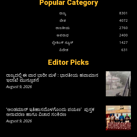
Popular Category
ರಾಜ್ಯ
8301
ದೇಶ
4072
ರಾಜಕೀಯ
2760
ಅಪರಾಧ
2400
ಬ್ರೇಕಿಂಗ್ ನ್ಯೂಸ್
1427
ವಿದೇಶ
631
Editor Picks
ರಾಜ್ಯದಲ್ಲಿ ಈ ವಾರ ಭಾರೀ ಮಳೆ : ಭಾರತೀಯ ಹವಾಮಾನ
ಇಲಾಖೆ ಮುನ್ಸೂಚನೆ
August 9, 2026
‘ಅಂಡಮಾನ್ ಇತಿಹಾಸದೊಳಗೊಂದು ಪಯಣ’ ಪುಸ್ತಕ
ಅನಾವರಣ ಹಾಗೂ ವಿಚಾರ ಸಂಕಿರಣ
August 9, 2026