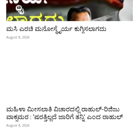
ಮಸಿ ಎರಚಿ ಮನೋಸ್ಥೈರ್ಯ ಕುಗ್ಗಿಸಲಾಗದು
August 8, 2026
ಮಹಿಳಾ ಮೀಸಲಾತಿ ವಿಚಾರದಲ್ಲಿ ರಾಹುಲ್‌-ರಿಜಿಜು
ವಾಕ್ಸಮರ : ‘ಷರತ್ತಿಲ್ಲದೆ ಜಾರಿಗೆ ತನ್ನಿ’ ಎಂದ ರಾಹುಲ್‌
August 8, 2026