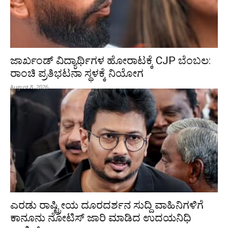
ಜಾರ್ಖಂಡ್‌ ವಿದ್ಯಾರ್ಥಿಗಳ ಹೋರಾಟಕ್ಕೆ CJP ಬೆಂಬಲ:
ರಾಂಚಿ ಪ್ರತಿಭಟನಾ ಸ್ಥಳಕ್ಕೆ ನಿಯೋಗ
August 8, 2026
ಎರಡು ರಾಷ್ಟ್ರೀಯ ದೂರದರ್ಶನ ಸುದ್ದಿ ವಾಹಿನಿಗಳಿಗೆ
ಕಾನೂನು ನೋಟಿಸ್ ಜಾರಿ ಮಾಡಿದ ಉದಯನಿಧಿ