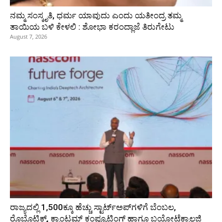
ನಮ್ಮ ಸಂಸ್ಕೃತಿ, ಧರ್ಮ ಯಾವುದು ಎಂದು ಯತೀಂದ್ರ ತಮ್ಮ
ತಾಯಿಯ ಬಳಿ ಕೇಳಲಿ : ಶೋಭಾ ಕರಂದ್ಲಾಜೆ ತಿರುಗೇಟು
August 7, 2026
ರಾಜ್ಯದಲ್ಲಿ 1,500ಕ್ಕೂ ಹೆಚ್ಚು ಸ್ಟಾರ್ಟ್‌ಅಪ್‌ಗಳಿಗೆ ಬೆಂಬಲ,
ರೊಬೊಟಿಕ್ಸ್, ಕ್ವಾಂಟಮ್ ಕಂಪ್ಯೂಟಿಂಗ್ ಹಾಗೂ ಬಯೋಟೆಕ್ನಾಲಜಿ