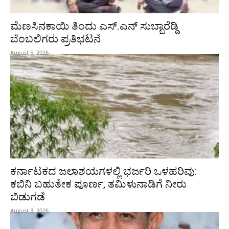
ಮೆಣಸಿನಕಾಯಿ ತಿಂದು ಎಸ್.ಎನ್ ಸುಬ್ಬಾರೆಡ್ಡಿ
ಬೆಂಬಲಿಗರು ಪ್ರತಿಭಟನೆ
August 5, 2026
ಕರ್ನಾಟಕದ ಜಲಾಶಯಗಳಲ್ಲಿ ಭರ್ಜರಿ ಒಳಹರಿವು:
ಕಬಿನಿ ಬಹುತೇಕ ಪೂರ್ಣ, ತಮಿಳುನಾಡಿಗೆ ನೀರು
ಬಿಡುಗಡೆ
August 3, 2026