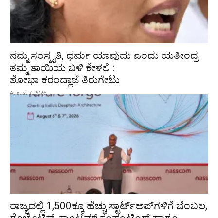
ನಮ್ಮ ಸಂಸ್ಕೃತಿ, ಧರ್ಮ ಯಾವುದು ಎಂದು ಯತೀಂದ್ರ
ತಮ್ಮ ತಾಯಿಯ ಬಳಿ ಕೇಳಲಿ :
ಶೋಭಾ ಕರಂದ್ಲಾಜೆ ತಿರುಗೇಟು
August 7, 2026
ರಾಜ್ಯದಲ್ಲಿ 1,500ಕ್ಕೂ ಹೆಚ್ಚು ಸ್ಟಾರ್ಟ್‌ಅಪ್‌ಗಳಿಗೆ ಬೆಂಬಲ,
ರೊಬೊಟಿಕ್ಸ್, ಕ್ವಾಂಟಮ್ ಕಂಪ್ಯೂಟಿಂಗ್ ಹಾಗೂ