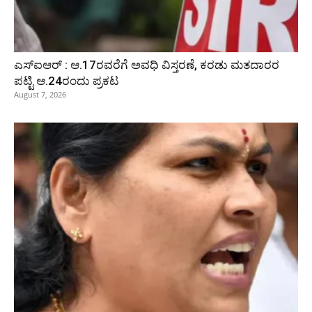
ಎಸ್‌ಐಆರ್‌ : ಆ.17ರವರೆಗೆ ಅವಧಿ ವಿಸ್ತರಣೆ, ಕರಡು ಮತದಾರರ
ಪಟ್ಟಿ ಆ.24ರಂದು ಪ್ರಕಟ
August 7, 2026