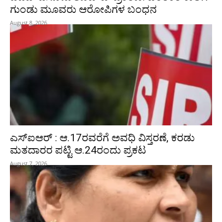
ಗುಂಡು ಮೂವರು ಆರೋಪಿಗಳ ಬಂಧನ
August 8, 2026
ಎಸ್‌ಐಆರ್‌ : ಆ.17ರವರೆಗೆ ಅವಧಿ ವಿಸ್ತರಣೆ, ಕರಡು
ಮತದಾರರ ಪಟ್ಟಿ ಆ.24ರಂದು ಪ್ರಕಟ
August 7, 2026