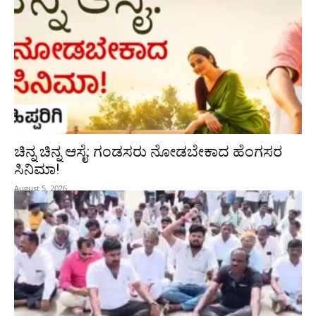
ಚಿನ್ನ ಚಿನ್ನ ಆಸೈ: ಗಂಡಸರು ನೋಡಬೇಕಾದ ಹೆಂಗಸರ
ಸಿನಿಮಾ!
August 5, 2026