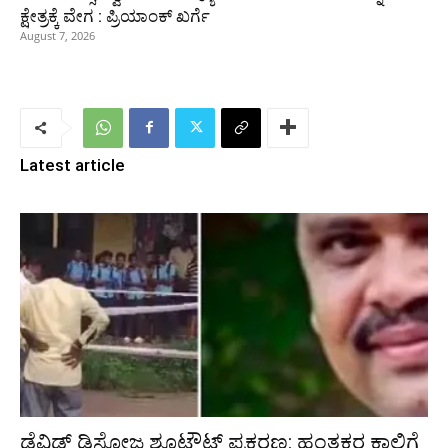
ಕ್ಷೇತ್ರಕ್ಕೆ ವೇಗ : ಪ್ರಿಯಾಂಕ್‌ ಖರ್ಗೆ
August 7, 2026
Latest article
ಡೆವಿಡ್ ಡಿಸೋಜ ಶೂಟೌಟ್ ಪ್ರಕರಣ: ಹಂತಕರ ಕಾಲಿಗೆ