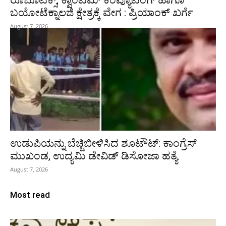
ಬಯೋಟೆಕ್ನಾಲಜಿ ಕ್ಷೇತ್ರಕ್ಕೆ ವೇಗ : ಪ್ರಿಯಾಂಕ್‌ ಖರ್ಗೆ
August 7, 2026
ಉಡುಪಿಯನ್ನು ಬೆಚ್ಚಿಬೀಳಿಸಿದ ಶೂಟೌಟ್‌: ಕಾಂಗ್ರೆಸ್‌
ಮುಖಂಡ, ಉದ್ಯಮಿ ಡೇವಿಡ್ ಡಿಸೋಜಾ ಹತ್ಯೆ
August 7, 2026
Most read