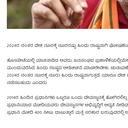
2024ರ‌ ನಂತರ ದೇಶ ನೂರಕ್ಕೆ ನೂರರಷ್ಟು ಹಿಂದು ರಾಷ್ಟ್ರವಾಗಿ ಘೋಷಣೆಯ
ಹೊಸಪೇಟೆಯಲ್ಲಿ ಮಾತನಾಡಿದ ಅವರು, ಜನಸಂಘದ ಪ್ರಣಾಳಿಕೆಯಲ್ಲಿಯೇ ಹಿಂದ
ಮುಂದುವರೆಸಿದೆ. ಹಿಂದು ರಾಷ್ಟ್ರದ ಆಲೋಚನೆ ಮಾಡಲೇಬೇಕು. ಚುನಾವಣೆ ಬಂದಾಗ
2024ರ ನಂತರ ನೂರಕ್ಕೆ ನೂರು ಹಿಂದು ರಾಷ್ಟ್ರವಾಗುತ್ತದೆ. ಯಾರೂ ದೇಶ ಬಿ
ನಡೆಸಬಹುದು ಎಂದರು.
2014ರ ಹಿಂದಿನ ಪ್ರಧಾನಿಗಳು ಒಬ್ಬರೂ ಒಂದು ದೇವಸ್ಥಾನಕ್ಕೆ ಹೋಗಿರಲಿಲ್ಲ. 
ಪ್ರಧಾನಿಯಾದ ಮೋದಿಯವರು ದೇವಸ್ಥಾನಗಳ ಅಭಿವೃದ್ಧಿಗೆ ಆದ್ಯತೆ ನೀಡಿದ್ದ
ಪ್ರಧಾನಿ ಮೋದಿ‌ 400 ಸೀಟು ದಾಟುತ್ತಾರೆ. ಮತ್ತೆ ಸರಕಾರ ಬರುವುದರಲ್ಲ