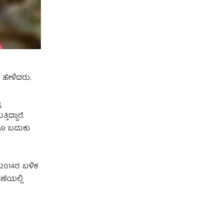
 ಹೇಳಿದರು.
ು
ಿದ್ದಾರೆ.
ಲರೂ ಬದುಕು
, 2014ರ ಬಳಿಕ
ಣೆಯಲ್ಲಿ