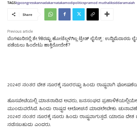
TAGS
bjp
congress
kannada
karnataka
modi
politics
pramod muthalik
siddaramaiah
Share
Previous article
ಬೆಂಗಳೂರಿನಲ್ಲಿ ಶೇ.98ರಷ್ಟು ಹೋಟೆಲ್ಗಳಿಗಿಲ್ಲ ಟ್ರೇಡ್ ಲೈಸೆನ್ಸ್ : ಉದ್ದಿಮೆದಾರರು ಲೈಸೆ
ಪಡೆಯಲು ಹಿಂದೇಟು ಹಾಕ್ತಿರೋದೇಕೆ?
2024ರ‌ ನಂತರ ದೇಶ ನೂರಕ್ಕೆ ನೂರರಷ್ಟು ಹಿಂದು ರಾಷ್ಟ್ರವಾಗಿ ಘೋಷಣೆಯ
ಹೊಸಪೇಟೆಯಲ್ಲಿ ಮಾತನಾಡಿದ ಅವರು, ಜನಸಂಘದ ಪ್ರಣಾಳಿಕೆಯಲ್ಲಿಯೇ ಹಿಂದ
ಮುಂದುವರೆಸಿದೆ. ಹಿಂದು ರಾಷ್ಟ್ರದ ಆಲೋಚನೆ ಮಾಡಲೇಬೇಕು. ಚುನಾವಣೆ ಬಂದಾಗ
2024ರ ನಂತರ ನೂರಕ್ಕೆ ನೂರು ಹಿಂದು ರಾಷ್ಟ್ರವಾಗುತ್ತದೆ. ಯಾರೂ ದೇಶ ಬಿ
ನಡೆಸಬಹುದು ಎಂದರು.