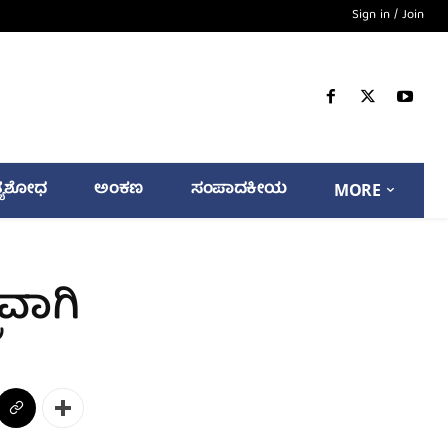
Sign in / Join
್ಯಶೋಧ
ಅಂಕಣ
ಸಂಪಾದಕೀಯ
MORE
ರವಾಗಿ