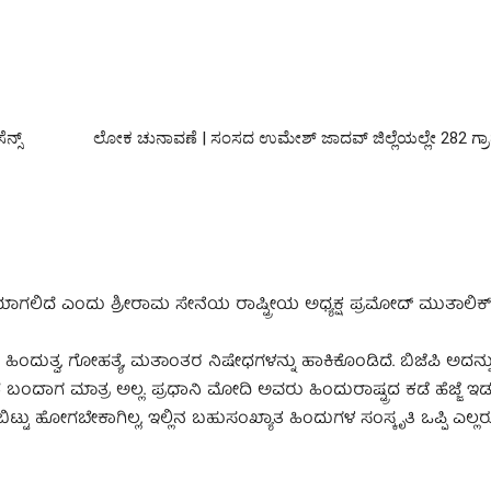
ನ್ಸ್
ಲೋಕ ಚುನಾವಣೆ | ಸಂಸದ ಉಮೇಶ್ ಜಾದವ್ ಜಿಲ್ಲೆಯಲ್ಲೇ 282 ಗ್ರಾ
ಾಗಲಿದೆ ಎಂದು ಶ್ರೀರಾಮ ಸೇನೆಯ ರಾಷ್ಟ್ರೀಯ ಅಧ್ಯಕ್ಷ ಪ್ರಮೋದ್ ಮುತಾಲಿಕ್
ುತ್ವ, ಗೋಹತ್ಯೆ, ಮತಾಂತರ ನಿಷೇಧಗಳನ್ನು ಹಾಕಿಕೊಂಡಿದೆ. ಬಿಜೆಪಿ ಅದನ್ನ
 ಮಾತ್ರ ಅಲ್ಲ. ಪ್ರಧಾನಿ ‌ಮೋದಿ ಅವರು ಹಿಂದುರಾಷ್ಟ್ರದ ಕಡೆ ಹೆಜ್ಜೆ‌ ಇಡುತ್ತ
ಟ್ಟು ಹೋಗಬೇಕಾಗಿಲ್ಲ, ಇಲ್ಲಿನ ಬಹುಸಂಖ್ಯಾತ ಹಿಂದುಗಳ ಸಂಸ್ಕೃತಿ ಒಪ್ಪಿ ಎಲ್