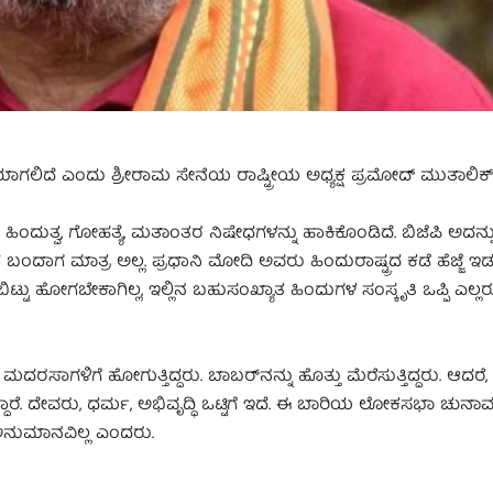
ಾಗಲಿದೆ ಎಂದು ಶ್ರೀರಾಮ ಸೇನೆಯ ರಾಷ್ಟ್ರೀಯ ಅಧ್ಯಕ್ಷ ಪ್ರಮೋದ್ ಮುತಾಲಿಕ್
ುತ್ವ, ಗೋಹತ್ಯೆ, ಮತಾಂತರ ನಿಷೇಧಗಳನ್ನು ಹಾಕಿಕೊಂಡಿದೆ. ಬಿಜೆಪಿ ಅದನ್ನ
 ಮಾತ್ರ ಅಲ್ಲ. ಪ್ರಧಾನಿ ‌ಮೋದಿ ಅವರು ಹಿಂದುರಾಷ್ಟ್ರದ ಕಡೆ ಹೆಜ್ಜೆ‌ ಇಡುತ್ತ
ಟ್ಟು ಹೋಗಬೇಕಾಗಿಲ್ಲ, ಇಲ್ಲಿನ ಬಹುಸಂಖ್ಯಾತ ಹಿಂದುಗಳ ಸಂಸ್ಕೃತಿ ಒಪ್ಪಿ ಎಲ್
ಮದರಸಾಗಳಿಗೆ ಹೋಗುತ್ತಿದ್ದರು. ಬಾಬರ್‌ನನ್ನು ಹೊತ್ತು ಮೆರೆಸುತ್ತಿದ್ದರು. ಆದರೆ
ಾರೆ. ದೇವರು, ಧರ್ಮ, ಅಭಿವೃದ್ಧಿ ಒಟ್ಟಿಗೆ ಇದೆ. ಈ ಬಾರಿಯ ಲೋಕಸಭಾ ಚುನಾವ
ಿ ಅನುಮಾನವಿಲ್ಲ ಎಂದರು.