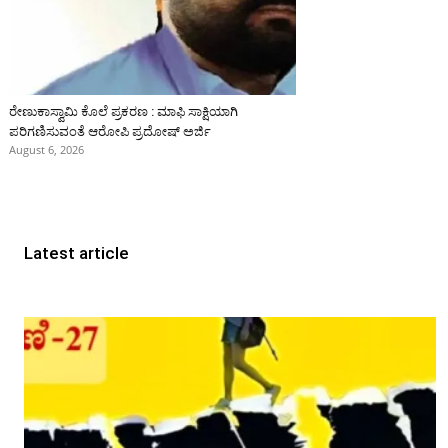
ರೇಣುಕಾಸ್ವಾಮಿ ಕೊಲೆ ಪ್ರಕರಣ : ಮಾಫಿ ಸಾಕ್ಷಿಯಾಗಿ
ಪರಿಗಣಿಸುವಂತೆ ಆರೋಪಿ ಪ್ರದೋಷ್‌ ಅರ್ಜಿ
August 6, 2026
Latest article