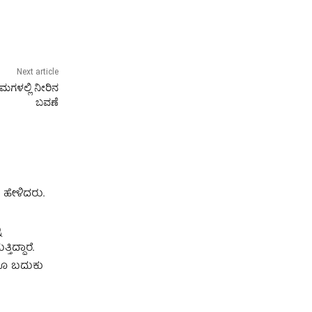
Next article
ಮಗಳಲ್ಲಿ ನೀರಿನ
ಬವಣೆ
 ಹೇಳಿದರು.
ು
ಿದ್ದಾರೆ.
ಲರೂ ಬದುಕು