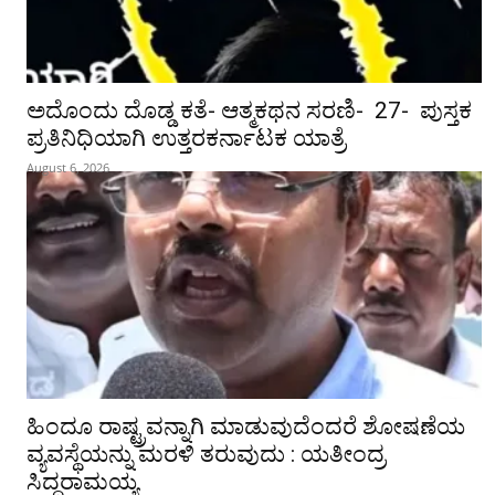
ಅದೊಂದು ದೊಡ್ಡ ಕತೆ- ಆತ್ಮಕಥನ ಸರಣಿ- 27- ಪುಸ್ತಕ
ಪ್ರತಿನಿಧಿಯಾಗಿ ಉತ್ತರಕರ್ನಾಟಕ ಯಾತ್ರೆ
August 6, 2026
ಹಿಂದೂ ರಾಷ್ಟ್ರವನ್ನಾಗಿ ಮಾಡುವುದೆಂದರೆ ಶೋಷಣೆಯ
ವ್ಯವಸ್ಥೆಯನ್ನು ಮರಳಿ ತರುವುದು : ಯತೀಂದ್ರ
ಸಿದ್ದರಾಮಯ್ಯ