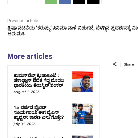
Previous article
ತ್ರಿಷಾ ನಟನೆಯ ʼಕರುಪ್ಪುʼ ಸಿನಿಮಾ ನಾಳೆ ಬಿಡುಗಡೆ, ಬೆಳಗ್ಗಿನ ಪ್ರದರ್ಶನಕ್ಕೆ ವ
ಅನುಮತಿ
More articles
Share
ಕಾಮನ್‌ವೆಲ್ತ್ ಕ್ರೀಡಾಕೂಟ :
ಡೆಕಾಥ್ಲಾನ್ ಪದಕ ಗೆದ್ದ ಮೊದಲ
ಭಾರತೀಯ ತೇಜಸ್ವಿನ್ ಶಂಕರ್
August 1, 2026
15 ವರ್ಷದ ವೈಭವ್
ಸೂರ್ಯವಂಶಿ ಈಗ ವೈಎಸ್
ಕ್ಯಾಪ್ಟನ್: ಕಾರಣ ಏನು ಗೊತ್ತೇ?
July 31, 2026