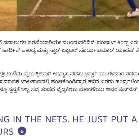
ೆ ಸವಾಲುಗಳ ಸರಣಿಯಾಗಿಯೇ ಮುಂದುವರಿದಿದೆ. ಪಂಜಾಬ್ ಕಿಂಗ್ಸ್ ವಿರು
ಯಕ ಹಾರ್ದಿಕ್ ಪಾಂಡ್ಯ ಮತ್ತು ಸ್ಟಾರ್ ಬ್ಯಾಟರ್ ಸೂರ್ಯಕುಮಾರ್ ಯಾದವ್
ಲ್ಲೇ ಉಳಿದು ವೈಯಕ್ತಿಕವಾಗಿ ಅಭ್ಯಾಸ ನಡೆಸುತ್ತಿದ್ದಾರೆ. ಮಂಗಳವಾರ ತಡರಾ
ನು ಸಾಮಾಜಿಕ ಜಾಲತಾಣದಲ್ಲಿ ಹಂಚಿಕೊಂಡಿದ್ದಾರೆ. ಕಳೆದ ಎರಡು ಪಂದ್ಯಗಳಿಂ
ನ್ನೂ ಸ್ಪಷ್ಟತೆ ಇಲ್ಲ. ಸದ್ಯ ತಂಡದ ವೈದ್ಯಕೀಯ ಮಂಡಳಿಯು ಅವರ ಫಿಟ್‌ನೆಸ್ 
G IN THE NETS. HE JUST PUT A
URS 🌚