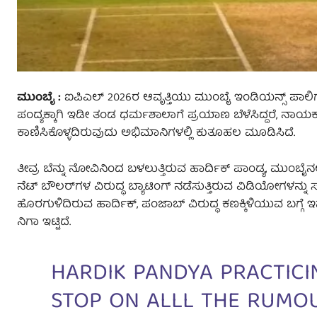
ಮುಂಬೈ
:
ಐಪಿಎಲ್ 2026ರ ಆವೃತ್ತಿಯು ಮುಂಬೈ ಇಂಡಿಯನ್ಸ್ ಪಾಲಿಗ
ಪಂದ್ಯಕ್ಕಾಗಿ ಇಡೀ ತಂಡ ಧರ್ಮಶಾಲಾಗೆ ಪ್ರಯಾಣ ಬೆಳೆಸಿದ್ದರೆ, ನಾ
ಕಾಣಿಸಿಕೊಳ್ಳದಿರುವುದು ಅಭಿಮಾನಿಗಳಲ್ಲಿ ಕುತೂಹಲ ಮೂಡಿಸಿದೆ.
ತೀವ್ರ ಬೆನ್ನು ನೋವಿನಿಂದ ಬಳಲುತ್ತಿರುವ ಹಾರ್ದಿಕ್ ಪಾಂಡ್ಯ, ಮುಂಬೈನ
ನೆಟ್ ಬೌಲರ್‌ಗಳ ವಿರುದ್ಧ ಬ್ಯಾಟಿಂಗ್ ನಡೆಸುತ್ತಿರುವ ವಿಡಿಯೋಗಳನ್
ಹೊರಗುಳಿದಿರುವ ಹಾರ್ದಿಕ್, ಪಂಜಾಬ್ ವಿರುದ್ಧ ಕಣಕ್ಕಿಳಿಯುವ ಬಗ್ಗೆ ಇ
ನಿಗಾ ಇಟ್ಟಿದೆ.
HARDIK PANDYA PRACTICIN
STOP ON ALLL THE RUMO