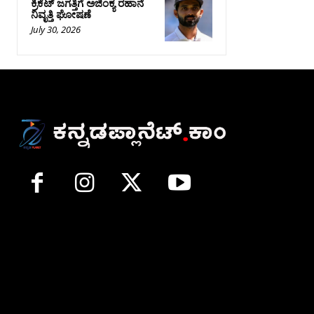
ಕ್ರಿಕೆಟ್‌ ಜಗತ್ತಿಗೆ ಅಜಿಂಕ್ಯ ರಹಾನೆ
ನಿವೃತ್ತಿ ಘೋಷಣೆ
July 30, 2026