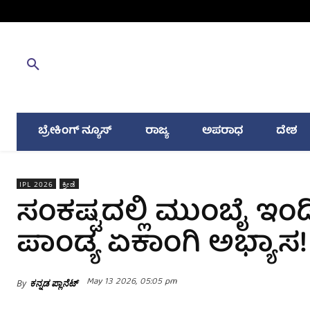
ಬ್ರೇಕಿಂಗ್ ನ್ಯೂಸ್
ರಾಜ್ಯ
ಅಪರಾಧ
ದೇಶ
IPL 2026
ಕ್ರೀಡೆ
ಸಂಕಷ್ಟದಲ್ಲಿ ಮುಂಬೈ ಇಂ
ಪಾಂಡ್ಯ ಏಕಾಂಗಿ ಅಭ್ಯಾಸ!
May 13 2026, 05:05 pm
By
ಕನ್ನಡ ಪ್ಲಾನೆಟ್