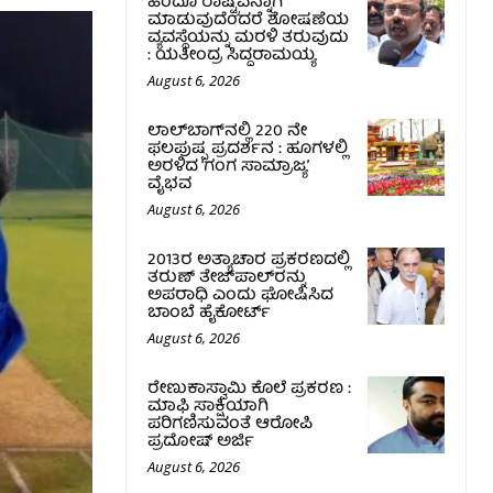
ಹಿಂದೂ ರಾಷ್ಟ್ರವನ್ನಾಗಿ
ಮಾಡುವುದೆಂದರೆ ಶೋಷಣೆಯ
ವ್ಯವಸ್ಥೆಯನ್ನು ಮರಳಿ ತರುವುದು
: ಯತೀಂದ್ರ ಸಿದ್ದರಾಮಯ್ಯ
August 6, 2026
ಲಾಲ್‍ಬಾಗ್‍ನಲ್ಲಿ 220 ನೇ
ಫಲಪುಷ್ಪ ಪ್ರದರ್ಶನ : ಹೂಗಳಲ್ಲಿ
ಅರಳಿದ ‘ಗಂಗ ಸಾಮ್ರಾಜ್ಯ’
ವೈಭವ
August 6, 2026
2013ರ ಅತ್ಯಾಚಾರ ಪ್ರಕರಣದಲ್ಲಿ
ತರುಣ್ ತೇಜ್‌ಪಾಲ್‌ರನ್ನು
ಅಪರಾಧಿ ಎಂದು ಘೋಷಿಸಿದ
ಬಾಂಬೆ ಹೈಕೋರ್ಟ್
August 6, 2026
ರೇಣುಕಾಸ್ವಾಮಿ ಕೊಲೆ ಪ್ರಕರಣ :
ಮಾಫಿ ಸಾಕ್ಷಿಯಾಗಿ
ಪರಿಗಣಿಸುವಂತೆ ಆರೋಪಿ
ಪ್ರದೋಷ್‌ ಅರ್ಜಿ
August 6, 2026