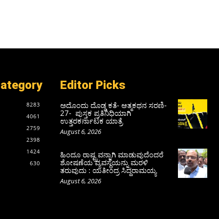
Category
Editor Picks
ಅದೊಂದು ದೊಡ್ಡ ಕತೆ- ಆತ್ಮಕಥನ ಸರಣಿ-
8283
27- ಪುಸ್ತಕ ಪ್ರತಿನಿಧಿಯಾಗಿ
4061
ಉತ್ತರಕರ್ನಾಟಕ ಯಾತ್ರೆ
2759
August 6, 2026
2398
1424
ಹಿಂದೂ ರಾಷ್ಟ್ರವನ್ನಾಗಿ ಮಾಡುವುದೆಂದರೆ
ಶೋಷಣೆಯ ವ್ಯವಸ್ಥೆಯನ್ನು ಮರಳಿ
630
ತರುವುದು : ಯತೀಂದ್ರ ಸಿದ್ದರಾಮಯ್ಯ
August 6, 2026