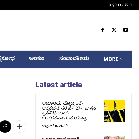
Sign in / Join
್ಯಶೋಧ
ಅಂಕಣ
ಸಂಪಾದಕೀಯ
MORE
Latest article
ಅದೊಂದು ದೊಡ್ಡ ಕತೆ-
ಆತ್ಮಕಥನ ಸರಣಿ- 27- ಪುಸ್ತಕ
ಪ್ರತಿನಿಧಿಯಾಗಿ
ಉತ್ತರಕರ್ನಾಟಕ ಯಾತ್ರೆ
August 6, 2026