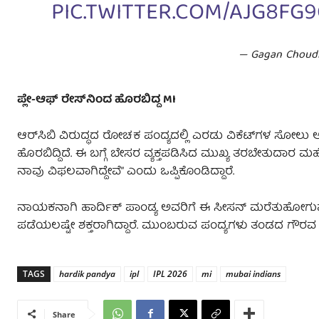
PIC.TWITTER.COM/AJG8FG
— Gagan Choud
ಪ್ಲೇ-ಆಫ್ ರೇಸ್‌ನಿಂದ ಹೊರಬಿದ್ದ MI
ಆರ್‌ಸಿಬಿ ವಿರುದ್ಧದ ರೋಚಕ ಪಂದ್ಯದಲ್ಲಿ ಎರಡು ವಿಕೆಟ್‌ಗಳ ಸೋಲು
ಹೊರಬಿದ್ದಿದೆ. ಈ ಬಗ್ಗೆ ಬೇಸರ ವ್ಯಕ್ತಪಡಿಸಿದ ಮುಖ್ಯ ತರಬೇತುದಾರ ಮಹ
ನಾವು ವಿಫಲವಾಗಿದ್ದೇವೆ” ಎಂದು ಒಪ್ಪಿಕೊಂಡಿದ್ದಾರೆ.
ನಾಯಕನಾಗಿ ಹಾರ್ದಿಕ್ ಪಾಂಡ್ಯ ಅವರಿಗೆ ಈ ಸೀಸನ್ ಮರೆತುಹೋಗುವಂತಹ
ಪಡೆಯಲಷ್ಟೇ ಶಕ್ತರಾಗಿದ್ದಾರೆ. ಮುಂಬರುವ ಪಂದ್ಯಗಳು ತಂಡದ ಗೌರವ 
TAGS
hardik pandya
ipl
IPL 2026
mi
mubai indians
Share