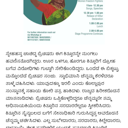
ಸ್ನೇಹಹಸ್ತ ಚಾಚಿದ್ದ ಬ್ರಿಟಿಷರು ಈಗ ಕಿತ್ತೂರನ್ನೇ ನುಂಗಲು
ಹವಣಿಸತೊಡಗಿದ್ದರು. ಊರ ಒಳಗೂ, ಹೊರಗೂ ಕಿತ್ತೂರಿಗೆ ದ್ರೋಹ
ಬಗೆವ ವಿರೋಧಿಗಳು ಗುಟ್ಟಾಗಿ ಸೇರಿಕೊಂಡಿದ್ದರು. ಒಂದೆಡೆ ಈ ಬಿಕ್ಕಟ್ಟು,
ಮತ್ತೊಂದೆಡೆ ಬ್ರಿಟಿಷರ ಸಂಚು. ಸ್ವಾಭಿಮಾನಿ ಚೆನ್ನಮ್ಮ ಕೆರಳಿದರೂ
ತಾಳ್ಮೆ ವಹಿಸಿದಳು. ಯಾವುದಕ್ಕೂ ಇರಲಿ ಎಂದು ಕೊಲ್ಲಾಪುರ
ಸಂಸ್ಥಾನಕ್ಕೆ ಸಹಾಯ ಕೋರಿ ಪತ್ರ ಹಾಕಿದಳು. ರಾಜ್ಯದ ಹಿರೀಕರೊಡನೆ
ಮಾತನಾಡಿದಳು. ಬ್ರಿಟಿಷರು ಒಪ್ಪಿಕೊಳ್ಳದಿದ್ದರೂ ಚೆನ್ನಮ್ಮನೇ ತಮ್ಮ
ಅಧಿನಾಯಕಿಯೆಂದು ಕಿತ್ತೂರಿನ ಸರದಾರರೆಲ್ಲರೂ ಸ್ವೀಕರಿಸಿದರು.
ಕಿತ್ತೂರಿನ ಸೈನ್ಯಬಲದ ಬಗೆಗೆ ಸೇನಾಧಿಕಾರಿ ಗುರುಸಿದ್ದಪ್ಪ ಅವರೊಡನೆ
ಚೆನ್ನಮ್ಮ ಚರ್ಚಿಸಿದಳು. ಎಲ್ಲ ಸುಬೇದಾರರು, ಸರದಾರರು, ಕಿಲ್ಲೇದಾರರು,