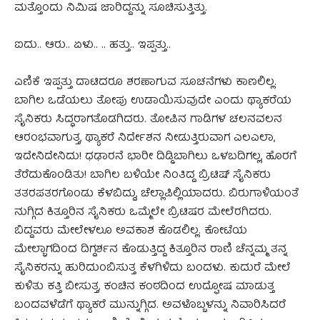
ಮತ್ತೊಂದು ನಿಮಿಷ ಜಾರಿದ್ದನ್ನು ಸೂಚಿಸುತ್ತಿತ್ತು.
ಐದು.. ಆರು.. ಏಳು.. .. ಹತ್ತು.. ಇಪ್ಪತ್ತು..
ಎಣಿಕೆ ಇಪ್ಪತ್ತು ದಾಟಿದರೂ ಶರಣಾಗುವ ಸೂಚನೆಗಳು ಕಾಣಲಿಲ್ಲ.
ಬಾಗಿಲ ಒಡೆಯಲು ತೋಪು ಉಡಾಯಿಸುವುದೇ ಎಂದು ಥ್ಯಾಕರೆಯ
ಸೈನಿಕರು ಸಿದ್ಧರಾಗತೊಡಗಿದರು. ತೋಪಿನ ಗಾಡಿಗಳ ಚಲನವಲನ
ಆರಂಭವಾಗುತ್ತ, ಥ್ಯಾಕರೆ ನಿರ್ದೇಶನ ನೀಡುತ್ತಿರುವಾಗ ಎಲಎಲಾ,
ಇದೇನಿದೇನಿದು! ಧಢಾರನೆ ಭಾರೀ ದಿಡ್ಡಿಬಾಗಿಲು ಒಳಬದಿಗಲ್ಲ, ಹೊರಗೆ
ತೆರೆದುಕೊಂಡಿತು! ಬಾಗಿಲ ಬಳಿಯೇ ನಿಂತಿದ್ದ ಬ್ರಿಟಿಷ್ ಸೈನಿಕರು
ತತರಪತರಗೊಂಡು ಕೆಳಬಿದ್ದು, ಚೆಲ್ಲಾಪಿಲ್ಲಿಯಾದರು. ಬಿರುಗಾಳಿಯಂತೆ
ನುಗ್ಗಿದ ಕಿತ್ತೂರಿನ ಸೈನಿಕರು ಒಮ್ಮೆಲೇ ಬ್ರಿಟಿಷರ ಮೇಲೆರಗಿದರು.
ಬಿದ್ದವರು ಮೇಲೇಳಲೂ ಅವಕಾಶ ಕೊಡಲಿಲ್ಲ. ಕೋಟೆಯ
ಮೇಲ್ಭಾಗದಿಂದ ದಿಗ್ದರ್ಶನ ಕೊಡುತ್ತಿದ್ದ ಕಿತ್ತೂರಿನ ರಾಣಿ ಚೆನ್ನಮ್ಮ ತನ್ನ
ಸೈನಿಕರನ್ನು ಹುರಿದುಂಬಿಸುತ್ತ ಕೆಳಗಿಳಿದು ಬಂದಳು. ಕುದುರೆ ಮೇಲೆ
ಕುಳಿತು ಕತ್ತಿ ಬೀಸುತ್ತ, ಕಂಚಿನ ಕಂಠದಿಂದ ಉದ್ಘೋಷ ಮಾಡುತ್ತ
ಬಂದವಳೆಡೆಗೆ ಥ್ಯಾಕರೆ ಮುನ್ನುಗ್ಗಿದ. ಅವಳೊಬ್ಬಳನ್ನು ನಿವಾರಿಸಿದರೆ