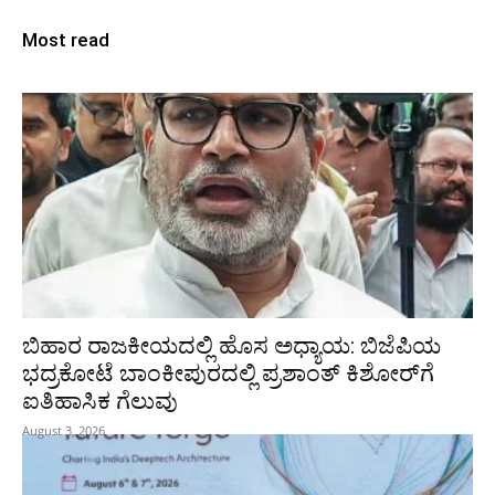
Most read
ಬಿಹಾರ ರಾಜಕೀಯದಲ್ಲಿ ಹೊಸ ಅಧ್ಯಾಯ: ಬಿಜೆಪಿಯ
ಭದ್ರಕೋಟೆ ಬಾಂಕೀಪುರದಲ್ಲಿ ಪ್ರಶಾಂತ್ ಕಿಶೋರ್‌ಗೆ
ಐತಿಹಾಸಿಕ ಗೆಲುವು
August 3, 2026