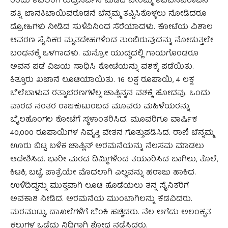
ರಂದು ಶಿವಲಿಂಗ ರುದ್ರಸರ್ಜನ ಮಡದಿ ವೀರಮ್ಮ, ಶಿವಬಸವರಾಜನ
ಪತ್ನಿ ಜಾನಕಿಬಾಯಿವರೊಡನೆ ಚೆನ್ನಮ್ಮ ತಪ್ಪಿಸಿಕೊಳ್ಳಲು ನೋಡಿದರೂ
ದ್ರೋಹಿಗಳು ನೀಡಿದ ಸುಳಿವಿನಿಂದ ಸೆರೆಯಾದಳು. ಕೋಟೆಯ ವಿಶಾಲ
ಆವರಣ ಸೈನಿಕರ ಮೃತದೇಹಗಳಿಂದ ತುಂಬಿರುವುದನ್ನು ನೋಡುತ್ತಲೇ
ಬಂಧನಕ್ಕೆ ಒಳಗಾದಳು. ಮನ್ರೋ ಯುದ್ಧದಲ್ಲಿ ಗಾಯಗೊಂಡರೂ
ಅವನ ಪಡೆ ವಿಜಯ ಸಾಧಿಸಿ ಕೋಟೆಯನ್ನು ವಶಕ್ಕೆ ಪಡೆಯಿತು.
ಕಿತ್ತೂರು ಖಜಾನೆ ಲೂಟಿಯಾಯಿತು. 16 ಲಕ್ಷ ರೂಪಾಯಿ, 4 ಲಕ್ಷ
ಬೆಲೆಬಾಳುವ ರತ್ನಾಭರಣಗಳೆಲ್ಲ ಚಾಪ್ಲಿನ್ನನ ವಶಕ್ಕೆ ಹೋದವು. ಒಂದು
ವಾರದ ನಂತರ ರಾಜಕುಟುಂಬದ ಮೂವರು ಮಹಿಳೆಯರನ್ನು
ಬೈಲಹೊಂಗಲ ಕೋಟೆಗೆ ಸ್ಥಳಾಂತರಿಸಿದ. ಮೂವರಿಗೂ ವಾರ್ಷಿಕ
40,000 ರೂಪಾಯಿಗಳ ನಿವೃತ್ತಿ ವೇತನ ಗೊತ್ತುಪಡಿಸಿದ. ರಾಣಿ ಚೆನ್ನಮ್ಮ
ಊರು ಬಿಟ್ಟ ಬಳಿಕ ಚಾಪ್ಲಿನ್ ಅರಮನೆಯನ್ನು ನೆಲಸಮ ಮಾಡಲು
ಆದೇಶಿಸಿದ. ಭಾರೀ ಮರದ ದಿಮ್ಮಿಗಳಿಂದ ತಯಾರಿಸಿದ ಬಾಗಿಲು, ತೊಲೆ,
ಕಿಟಕಿ, ಬಟ್ಟೆ, ಪಾತ್ರೆಯೇ ಮೊದಲಾಗಿ ಎಲ್ಲವನ್ನು ಹರಾಜು ಹಾಕಿದ.
ಉಳಿದಿದ್ದನ್ನು ಮುಕ್ತವಾಗಿ ಲೂಟಿ ಹೊಡೆಯಲು ತನ್ನ ಸೈನಿಕರಿಗೆ
ಅವಕಾಶ ನೀಡಿದ. ಅರಮನೆಯ ಮುಂಬಾಗಿಲನ್ನು ಕೆಡವಿದರು.
ಮರಮುಟ್ಟು, ದಾಖಲೆಗಳಿಗೆ ಬೆಂಕಿ ಹಚ್ಚಿದರು. ನೆಲ ಅಗೆದು ಅಲಂಕೃತ
ಕಲ್ಲುಗಳ ಒಡೆದು ನಿಧಿಗಾಗಿ ಶೋಧ ನಡೆಸಿದರು.