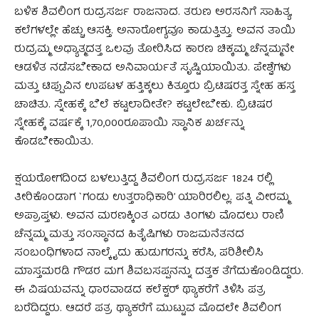
ಬಳಿಕ ಶಿವಲಿಂಗ ರುದ್ರಸರ್ಜ ರಾಜನಾದ. ತರುಣ ಅರಸನಿಗೆ ಸಾಹಿತ್ಯ,
ಕಲೆಗಳಲ್ಲೇ ಹೆಚ್ಚು ಆಸಕ್ತಿ. ಅನಾರೋಗ್ಯವೂ ಕಾಡುತ್ತಿತ್ತು. ಅವನ ತಾಯಿ
ರುದ್ರಮ್ಮ ಅಧ್ಯಾತ್ಮದತ್ತ ಒಲವು ತೋರಿಸಿದ ಕಾರಣ ಚಿಕ್ಕಮ್ಮ ಚೆನ್ನಮ್ಮನೇ
ಆಡಳಿತ ನಡೆಸಬೇಕಾದ ಅನಿವಾರ್ಯತೆ ಸೃಷ್ಟಿಯಾಯಿತು. ಪೇಶ್ವೆಗಳು
ಮತ್ತು ಟಿಪ್ಪುವಿನ ಉಪಟಳ ಹತ್ತಿಕ್ಕಲು ಕಿತ್ತೂರು ಬ್ರಿಟಿಷರತ್ತ ಸ್ನೇಹ ಹಸ್ತ
ಚಾಚಿತು. ಸ್ನೇಹಕ್ಕೆ ಬೆಲೆ ಕಟ್ಟಲಾದೀತೇ? ಕಟ್ಟಲೇಬೇಕು. ಬ್ರಿಟಿಷರ
ಸ್ನೇಹಕ್ಕೆ ವರ್ಷಕ್ಕೆ 1,70,000ರೂಪಾಯಿ ಸ್ಥಾನಿಕ ಖರ್ಚನ್ನು
ಕೊಡಬೇಕಾಯಿತು.
ಕ್ಷಯರೋಗದಿಂದ ಬಳಲುತ್ತಿದ್ದ ಶಿವಲಿಂಗ ರುದ್ರಸರ್ಜ 1824 ರಲ್ಲಿ
ತೀರಿಕೊಂಡಾಗ `ಗಂಡು ಉತ್ತರಾಧಿಕಾರಿ’ ಯಾರಿರಲಿಲ್ಲ. ಪತ್ನಿ ವೀರಮ್ಮ
ಅಪ್ರಾಪ್ತಳು. ಅವನ ಮರಣಕ್ಕಿಂತ ಎರಡು ತಿಂಗಳು ಮೊದಲು ರಾಣಿ
ಚೆನ್ನಮ್ಮ ಮತ್ತು ಸಂಸ್ಥಾನದ ಹಿತೈಷಿಗಳು ರಾಜಮನೆತನದ
ಸಂಬಂಧಿಗಳಾದ ನಾಲ್ಕೈದು ಹುಡುಗರನ್ನು ಕರೆಸಿ, ಪರಿಶೀಲಿಸಿ
ಮಾಸ್ತಮರಡಿ ಗೌಡರ ಮಗ ಶಿವಬಸಪ್ಪನನ್ನು ದತ್ತಕ ತೆಗೆದುಕೊಂಡಿದ್ದರು.
ಈ ವಿಷಯವನ್ನು ಧಾರವಾಡದ ಕಲೆಕ್ಟರ್ ಥ್ಯಾಕರೆಗೆ ತಿಳಿಸಿ ಪತ್ರ
ಬರೆದಿದ್ದರು. ಆದರೆ ಪತ್ರ ಥ್ಯಾಕರೆಗೆ ಮುಟ್ಟುವ ಮೊದಲೇ ಶಿವಲಿಂಗ