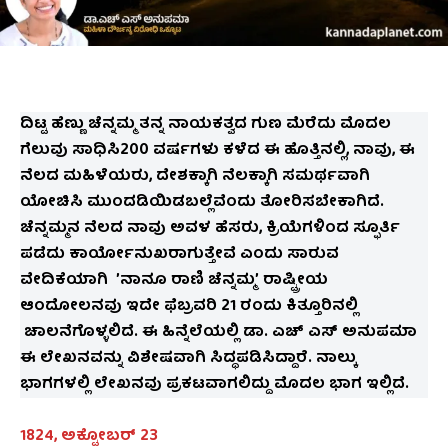
ದಿಟ್ಟ ಹೆಣ್ಣು ಚೆನ್ನಮ್ಮ ತನ್ನ ನಾಯಕತ್ವದ ಗುಣ ಮೆರೆದು ಮೊದಲ
ಗೆಲುವು ಸಾಧಿಸಿ200 ವರ್ಷಗಳು ಕಳೆದ ಈ ಹೊತ್ತಿನಲ್ಲಿ, ನಾವು, ಈ
ನೆಲದ ಮಹಿಳೆಯರು, ದೇಶಕ್ಕಾಗಿ ನೆಲಕ್ಕಾಗಿ ಸಮರ್ಥವಾಗಿ
ಯೋಚಿಸಿ ಮುಂದಡಿಯಿಡಬಲ್ಲೆವೆಂದು ತೋರಿಸಬೇಕಾಗಿದೆ.
ಚೆನ್ನಮ್ಮನ ನೆಲದ ನಾವು ಅವಳ ಹೆಸರು, ಕ್ರಿಯೆಗಳಿಂದ ಸ್ಫೂರ್ತಿ
ಪಡೆದು ಕಾರ್ಯೋನುಖರಾಗುತ್ತೇವೆ ಎಂದು ಸಾರುವ
ವೇದಿಕೆಯಾಗಿ ʼನಾನೂ ರಾಣಿ ಚೆನ್ನಮ್ಮʼ ರಾಷ್ಟ್ರೀಯ
ಆಂದೋಲನವು ಇದೇ ಫೆಬ್ರವರಿ 21 ರಂದು ಕಿತ್ತೂರಿನಲ್ಲಿ
ಚಾಲನೆಗೊಳ್ಳಲಿದೆ. ಈ ಹಿನ್ನೆಲೆಯಲ್ಲಿ ಡಾ. ಎಚ್‌ ಎಸ್‌ ಅನುಪಮಾ
ಈ ಲೇಖನವನ್ನು ವಿಶೇಷವಾಗಿ ಸಿದ್ಧಪಡಿಸಿದ್ದಾರೆ. ನಾಲ್ಕು
ಭಾಗಗಳಲ್ಲಿ ಲೇಖನವು ಪ್ರಕಟವಾಗಲಿದ್ದು ಮೊದಲ ಭಾಗ ಇಲ್ಲಿದೆ.
1824, ಅಕ್ಟೋಬರ್ 23