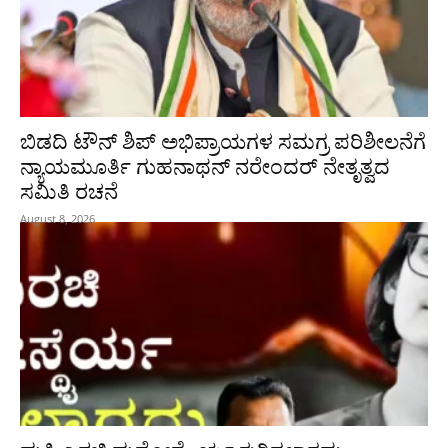
ಬಿಡದಿ ಟೌನ್ ಶಿಪ್ ಅಭಿಪ್ರಾಯಗಳ ಸಮಗ್ರ ಪರಿಶೀಲನೆಗೆ
ನ್ಯಾಯಮೂರ್ತಿ ಗುಹನಾಥನ್ ನರೇಂದರ್ ನೇತೃತ್ವದ
ಸಮಿತಿ ರಚನೆ
August 8, 2026