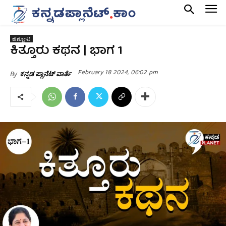
ಹೆಣ್ಣೋಟ
ಕಿತ್ತೂರು ಕಥನ | ಭಾಗ 1
February 18 2024, 06:02 pm
By
ಕನ್ನಡ ಪ್ಲಾನೆಟ್ ವಾರ್ತೆ