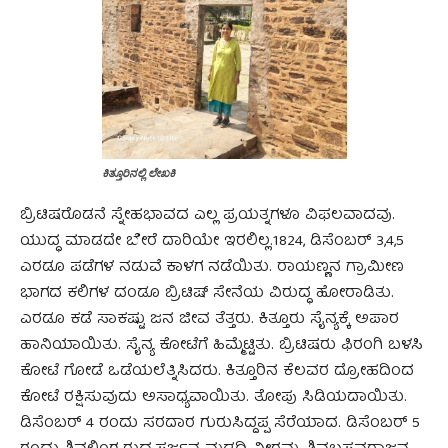
ಕಿತ್ತೂರಿನಲ್ಲಿ ಲೇಖಕಿ
ಬ್ರಿಟಿಷರೊಡನೆ ಸ್ನೇಹಭಾವದ ಎಲ್ಲ ಪ್ರಯತ್ನಗಳೂ ವಿಫಲವಾದವು.
ಯುದ್ಧ ಮಾಡದೇ ಬೇರೆ ದಾರಿಯೇ ಇರಲಿಲ್ಲ.1824, ಡಿಸೆಂಬರ್ 3,4,5
ಎರಡೂ ಪಡೆಗಳ ನಡುವೆ ಕಾಳಗ ನಡೆಯಿತು. ರಾಯಣ್ಣನ ಗ್ರಾಮೀಣ
ಭಾಗದ ಕಲಿಗಳ ದಂಡೂ ಬ್ರಿಟಿಷ್ ಸೇನೆಯ ವಿರುದ್ಧ ಹೋರಾಡಿತು.
ಎರಡೂ ಕಡೆ ಸಾಕಷ್ಟು ಜನ ಜೀವ ತೆತ್ತರು. ಕಿತ್ತೂರು ಸೈನ್ಯಕ್ಕೆ ಅಪಾರ
ಹಾನಿಯಾಯಿತು. ಸೈನ್ಯ ಕೋಟೆಗೆ ಹಿಮ್ಮೆಟ್ಟಿತು. ಬ್ರಿಟಿಷರು ಫಿರಂಗಿ ಬಳಸಿ
ಕೋಟೆ ಗೋಡೆ ಒಡೆಯಲೆತ್ನಿಸಿದರು. ಕಿತ್ತೂರಿನ ಕೆಲವರ ದ್ರೋಹದಿಂದ
ಕೋಟೆ ರಕ್ಷಿಸುವುದು ಅಸಾಧ್ಯವಾಯಿತು. ತೋಪು ಸಿಡಿಯದಾಯಿತು.
ಡಿಸೆಂಬರ್ 4 ರಂದು ಸರದಾರ ಗುರುಸಿದ್ದಪ್ಪ ಸೆರೆಯಾದ. ಡಿಸೆಂಬರ್ 5