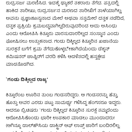
ರುದ್ರಸರ್ಜ ಮರಣಿಸಿದ. ಇದಕ್ಕೆ ಥ್ಯಾಕರೆ ತಕರಾರು ತೆಗೆದ. ಪತ್ರದಲ್ಲಿ
ಹಾಕಿದ ತಾರೀಖು, ರುದ್ರಸರ್ಜನ ಮರಣದ ತಾರೀಖಿಗೆ ತಾಳೆಯಾಗಿಲ್ಲ;
ಅವನು ಪ್ರಜ್ಞಾಶೂನ್ಯನಾದ ಮೇಲೆ ಅಥವಾ ಸತ್ತಮೇಲೆ ದತ್ತಕ ನಡೆದಿದೆ,
ದತ್ತಕ ಪ್ರಕ್ರಿಯೆ ಕ್ರಮಬದ್ಧವಾಗಿಲ್ಲದಿರುವುದರಿಂದ ಅದು ಅಸಿಂಧು
ಎಂದು ಆರೋಪಿಸಿ ಕಿತ್ತೂರು ವಾರಸುದಾರರಿಲ್ಲದ ಸಂಸ್ಥಾನ ಎಂದು
ಘೋಷಿಸಲು ಉತ್ಸುಕನಾದ. ಗಂಡು ದಿಕ್ಕಿಲ್ಲದ ಕಿತ್ತೂರಿನ ಖಜಾನೆಯ
ಸುರಕ್ಷತೆ ಬಗೆಗೆ ಕ್ರಮ ತೆಗೆದುಕೊಳ್ಳಬೇಕಾಗಿದೆಯೆಂದು ಡೆಕ್ಕನ್
ಕಮಿಷನರ್ ಚಾಪ್ಲಿನ್‌ಗೆ ವರದಿ ಕಳಿಸಿ ಆಡಳಿತದಲ್ಲಿ ಹಸ್ತಕ್ಷೇಪ
ಮಾಡತೊಡಗಿದ.
`ಗಂಡು ದಿಕ್ಕಿಲ್ಲದ ರಾಜ್ಯ’
ಕಿತ್ತೂರೆಂಬ ಊರಿನ ತುಂಬ ಗಂಡಸರಿದ್ದರು. ಆ ಗಂಡಸರನ್ನು ಹೆತ್ತು,
ಹೊತ್ತು ಅವರ ಎರಡು ಪಟ್ಟು ಸಾಮರ್ಥ್ಯ ಗಳಿಸಿದ್ದ ಹೆಂಗಸರೂ ಇದ್ದರು.
ಆದರೂ ಬ್ರಿಟಿಷರು `ಗಂಡು ದಿಕ್ಕಿಲ್ಲದ’ ಕಿತ್ತೂರಿನ ಸುರಕ್ಷೆ ತಮ್ಮದೆಂದು
ಆರೋಪಿಸಿಕೊಂಡು ಭಾರೀ ಉಪಕಾರ ಮಾಡಲು ಮುಂದಾದರು!
(ಆಗಿನ್ನೂ ಡಾಲ್‌ಹೌಸಿಯ ಡಾಕ್ಟ್ರಿನ್ ಆಫ್ ಲಾಪ್ಸ್ ಜಾರಿಗೆ ಬಂದಿರಲಿಲ್ಲ.