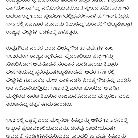
ರಾಜ್ಯಾಧಿಕಾರ ಕೈ ಬದಲಿಸುವ ಇತಿಹಾಸ ಎಲ್ಲೆಡೆ ಹೇಗೋ ಇಲ್ಲಿಯೂ
ಹಾಗೆಯೇ ಸಾಗಿತ್ತು. ನೆರೆಹೊರೆಯವರೊಡನೆ ಸ್ನೇಹದ ಸಮೀಕರಣಗಳು
ಬದಲಾಗುತ್ತ ಇಂದು ಸ್ನೇಹಬಳಗದಲ್ಲಿದ್ದವರೇ ನಾಳೆ ಹಗೆಗಳಾಗುತ್ತಿದ್ದರು.
1746 ರಲ್ಲಿ ಸವಣೂರ ನವಾಬನು ಕಿತ್ತೂರನ್ನು ಮರಾಠರಿಗೆ ಬಿಟ್ಟುಕೊಟ್ಟಾಗ
ರಾಜ್ಯವು ಪೇಶ್ವೆಗಳ ಆಡಳಿತಕ್ಕೆ ಒಳಪಟ್ಟಿತು.
ರುದ್ರಗೌಡನ ನಂತರ ಬಂದ ವೀರಪ್ಪಗೌಡ 33 ವರ್ಷಗಳ ಕಾಲ
1782ರವರೆಗೆ ರಾಜ್ಯವನ್ನಾಳಿದನು. ಹೈದರಾಲಿಯು ಪೇಶ್ವೆಗಳನ್ನು
ಸೋಲಿಸಿದಾಗ ಅವನೊಡನೆ ಸಂಧಾನ ಮಾಡಿಕೊಂಡು ಕಿತ್ತೂರು
ದೇಸಗತಿಯನ್ನು ಸ್ವತಂತ್ರವಾಗಿಟ್ಟುಕೊಂಡನು. ಆದರೆ 1779 ರಲ್ಲಿ
ಪೇಶ್ವೆಗಳು ಗೋಕಾಕದ ಮೇಲೆ ದಾಳಿ ನಡೆಸಿ ವೀರಪ್ಪ ಗೌಡನನ್ನು ಬಂಧಿಸಿ
ಆತ ಸೆರೆಮನೆಯಲ್ಲಿಯೇ 1782 ರಲ್ಲಿ ಮರಣ ಹೊಂದಿದ. ಅವನಿಗೆ
ಮಕ್ಕಳಿರದ ಕಾರಣ ಕಿತ್ತೂರಿನ ರಾಜಮನೆತನದವರು ಮಲ್ಲಸರ್ಜ ಎಂಬ
ತರುಣನನ್ನು ದತ್ತಕ ತೆಗೆದುಕೊಂಡರು.
1782 ರಲ್ಲಿ ಪಟ್ಟಕ್ಕೆ ಬಂದ ಮಲ್ಲಸರ್ಜ ಕಿತ್ತೂರನ್ನು ಆಳಿದ 12 ಅರಸರಲ್ಲಿ
ಅತ್ಯಂತ ಪ್ರಭಾವಶಾಲಿಯಾದವನು. ದೇಶವು ರಾಜಕೀಯವಾಗಿ
ಅಭದ್ರತೆ, ಸಂದಿಗ್ಧಗಳನ್ನೆದುರಿಸುತ್ತಿದ್ದ ಕಾಲದಲ್ಲಿ 35 ವರ್ಷ ಕಿತ್ತೂರನ್ನು