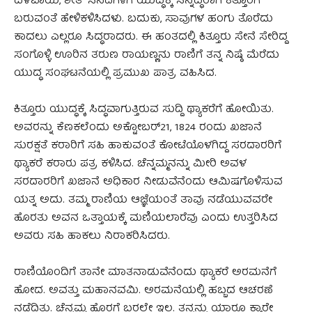
ದಳವಾಯಿ, ಶೇತ್ ಸನದಿಗಳಿಗೆ ಯುದ್ಧಕ್ಕೆ ಸನ್ನದ್ಧರಾಗಿ ಕಿತ್ತೂರಿಗೆ
ಬರುವಂತೆ ಹೇಳಿಕಳಿಸಿದಳು. ಬದುಕು, ಸಾವುಗಳ ಹಂಗು ತೊರೆದು
ಕಾದಲು ಎಲ್ಲರೂ ಸಿದ್ಧರಾದರು. ಈ ಹಂತದಲ್ಲಿ ಕಿತ್ತೂರು ಸೇನೆ ಸೇರಿದ್ದ
ಸಂಗೊಳ್ಳಿ ಊರಿನ ತರುಣ ರಾಯಣ್ಣನು ರಾಣಿಗೆ ತನ್ನ ನಿಷ್ಠೆ ಮೆರೆದು
ಯುದ್ಧ ಸಂಘಟನೆಯಲ್ಲಿ ಪ್ರಮುಖ ಪಾತ್ರ ವಹಿಸಿದ.
ಕಿತ್ತೂರು ಯುದ್ಧಕ್ಕೆ ಸಿದ್ಧವಾಗುತ್ತಿರುವ ಸುದ್ದಿ ಥ್ಯಾಕರೆಗೆ ಹೋಯಿತು.
ಅವರನ್ನು ಕೆಣಕಲೆಂದು ಅಕ್ಟೋಬರ್21, 1824 ರಂದು ಖಜಾನೆ
ಸುರಕ್ಷತೆ ಕರಾರಿಗೆ ಸಹಿ ಹಾಕುವಂತೆ ಕೋಟೆಯೊಳಗಿದ್ದ ಸರದಾರರಿಗೆ
ಥ್ಯಾಕರೆ ಕರಾರು ಪತ್ರ ಕಳಿಸಿದ. ಚೆನ್ನಮ್ಮನನ್ನು ಮೀರಿ ಅವಳ
ಸರದಾರರಿಗೆ ಖಜಾನೆ ಅಧಿಕಾರ ನೀಡುವೆನೆಂದು ಆಮಿಷಗೊಳಿಸುವ
ಯತ್ನ ಅದು. ತಮ್ಮ ರಾಣಿಯ ಆಜ್ಞೆಯಂತೆ ತಾವು ನಡೆಯುವವರೇ
ಹೊರತು ಅವನ ಒತ್ತಾಯಕ್ಕೆ ಮಣಿಯಲಾರೆವು ಎಂದು ಉತ್ತರಿಸಿದ
ಅವರು ಸಹಿ ಹಾಕಲು ನಿರಾಕರಿಸಿದರು.
ರಾಣಿಯೊಂದಿಗೆ ತಾನೇ ಮಾತನಾಡುವೆನೆಂದು ಥ್ಯಾಕರೆ ಅರಮನೆಗೆ
ಹೋದ. ಅವತ್ತು ಮಹಾನವಮಿ. ಅರಮನೆಯಲ್ಲಿ ಹಬ್ಬದ ಆಚರಣೆ
ನಡೆದಿತ್ತು. ಚೆನ್ನಮ್ಮ ಹೊರಗೆ ಬರಲೇ ಇಲ್ಲ. ತನ್ನನ್ನು ಯಾರೂ ಕ್ಯಾರೇ