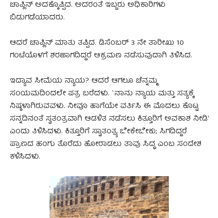
ಚಾಪ್ಲಿನ್ ಅದಕ್ಕೊಪ್ಪಿದ. ಅದರಂತೆ ಇಬ್ಬರು ಅಧಿಕಾರಿಗಳು
ಬಿಡುಗಡೆಯಾದರು.
ಆದರೆ ಚಾಪ್ಲಿನ್ ಮಾತು ತಪ್ಪಿದ. ಡಿಸೆಂಬರ್ 3 ನೇ ತಾರೀಖು 10
ಗಂಟೆಯೊಳಗೆ ಶರಣಾಗದಿದ್ದರೆ ಆಕ್ರಮಣ ನಡೆಸುವುದಾಗಿ ತಿಳಿಸಿದ.
ಇದ್ಯಾವ ಸೀಮೆಯ ನ್ಯಾಯ? ಆದರೆ ಆಗಲೂ ಚೆನ್ನಮ್ಮ
ಸಂಯಮದಿಂದಲೇ ಪತ್ರ ಬರೆದಳು. `ನಾನು ನ್ಯಾಯ ಮತ್ತು ಸತ್ಯಕ್ಕೆ
ನಿಷ್ಠಳಾಗಿರುವವಳು. ನೀವೂ ಹಾಗೆಯೇ ವರ್ತಿಸಿ ಈ ಮೊದಲು ಕೊಟ್ಟ
ಸನ್ನದಿನಂತೆ ಸ್ವತಂತ್ರವಾಗಿ ಆಡಳಿತ ನಡೆಸಲು ಕಿತ್ತೂರಿಗೆ ಅವಕಾಶ ನೀಡಿ’
ಎಂದು ತಿಳಿಸಿದಳು. ಕಿತ್ತೂರಿಗೆ ಸ್ವಾತಂತ್ರ್ಯ ಬೇಕೇಬೇಕು; ಸಿಗದಿದ್ದರೆ
ಪ್ರಾಣದ ಹಂಗು ತೊರೆದು ಹೋರಾಡಲು ತಾವು ಸಿದ್ಧ ಎಂಬ ಸಂದೇಶ
ಕಳಿಸಿದಳು.