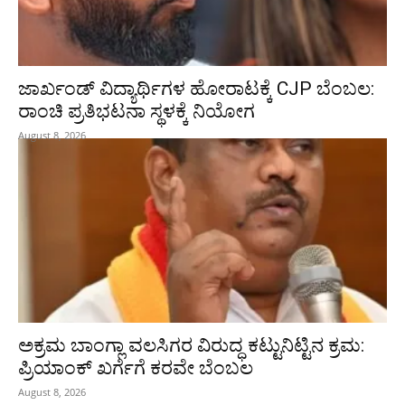
ಜಾರ್ಖಂಡ್‌ ವಿದ್ಯಾರ್ಥಿಗಳ ಹೋರಾಟಕ್ಕೆ CJP ಬೆಂಬಲ:
ರಾಂಚಿ ಪ್ರತಿಭಟನಾ ಸ್ಥಳಕ್ಕೆ ನಿಯೋಗ
August 8, 2026
ಅಕ್ರಮ ಬಾಂಗ್ಲಾ ವಲಸಿಗರ ವಿರುದ್ಧ ಕಟ್ಟುನಿಟ್ಟಿನ ಕ್ರಮ:
ಪ್ರಿಯಾಂಕ್ ಖರ್ಗೆಗೆ ಕರವೇ ಬೆಂಬಲ
August 8, 2026