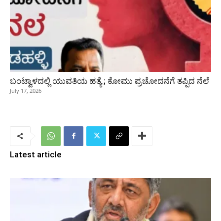
ಬಂಟ್ವಾಳದಲ್ಲಿ ಯುವತಿಯ ಹತ್ಯೆ ; ಕೋಮು ಪ್ರಚೋದನೆಗೆ ತಪ್ಪಿದ ನೆಲೆ
July 17, 2026
Latest article