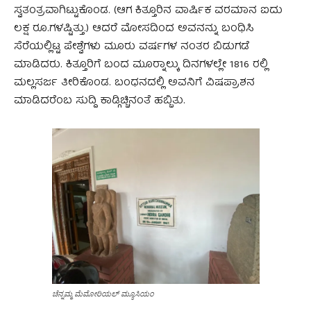
ಸ್ವತಂತ್ರವಾಗಿಟ್ಟುಕೊಂಡ. (ಆಗ ಕಿತ್ತೂರಿನ ವಾರ್ಷಿಕ ವರಮಾನ ಐದು
ಲಕ್ಷ ರೂ.ಗಳಷ್ಟಿತ್ತು.) ಆದರೆ ಮೋಸದಿಂದ ಅವನನ್ನು ಬಂಧಿಸಿ
ಸೆರೆಯಲ್ಲಿಟ್ಟ ಪೇಶ್ವೆಗಳು ಮೂರು ವರ್ಷಗಳ ನಂತರ ಬಿಡುಗಡೆ
ಮಾಡಿದರು. ಕಿತ್ತೂರಿಗೆ ಬಂದ ಮೂರ‍್ನಾಲ್ಕು ದಿನಗಳಲ್ಲೇ 1816 ರಲ್ಲಿ
ಮಲ್ಲಸರ್ಜ ತೀರಿಕೊಂಡ. ಬಂಧನದಲ್ಲಿ ಅವನಿಗೆ ವಿಷಪ್ರಾಶನ
ಮಾಡಿದರೆಂಬ ಸುದ್ದಿ ಕಾಡ್ಗಿಚ್ಚಿನಂತೆ ಹಬ್ಬಿತು.
ಚೆನ್ನಮ್ಮ ಮೆಮೋರಿಯಲ್‌ ಮ್ಯೂಸಿಯಂ