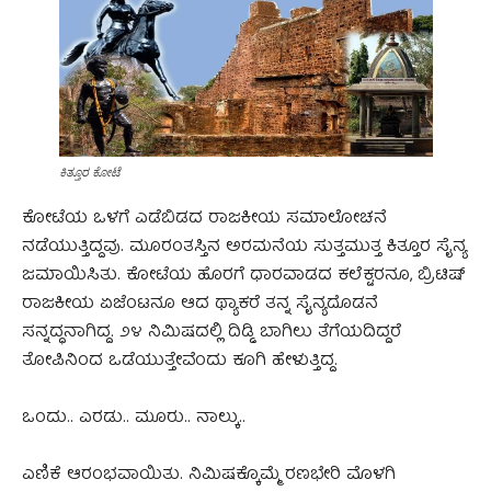
ಕಿತ್ತೂರ ಕೋಟೆ
ಕೋಟೆಯ ಒಳಗೆ ಎಡೆಬಿಡದ ರಾಜಕೀಯ ಸಮಾಲೋಚನೆ
ನಡೆಯುತ್ತಿದ್ದವು. ಮೂರಂತಸ್ತಿನ ಅರಮನೆಯ ಸುತ್ತಮುತ್ತ ಕಿತ್ತೂರ ಸೈನ್ಯ
ಜಮಾಯಿಸಿತು. ಕೋಟೆಯ ಹೊರಗೆ ಧಾರವಾಡದ ಕಲೆಕ್ಟರನೂ, ಬ್ರಿಟಿಷ್
ರಾಜಕೀಯ ಏಜೆಂಟನೂ ಆದ ಥ್ಯಾಕರೆ ತನ್ನ ಸೈನ್ಯದೊಡನೆ
ಸನ್ನದ್ಧನಾಗಿದ್ದ. ೨೪ ನಿಮಿಷದಲ್ಲಿ ದಿಡ್ಡಿ ಬಾಗಿಲು ತೆಗೆಯದಿದ್ದರೆ
ತೋಪಿನಿಂದ ಒಡೆಯುತ್ತೇವೆಂದು ಕೂಗಿ ಹೇಳುತ್ತಿದ್ದ.
ಒಂದು.. ಎರಡು.. ಮೂರು.. ನಾಲ್ಕು..
ಎಣಿಕೆ ಆರಂಭವಾಯಿತು. ನಿಮಿಷಕ್ಕೊಮ್ಮೆ ರಣಭೇರಿ ಮೊಳಗಿ