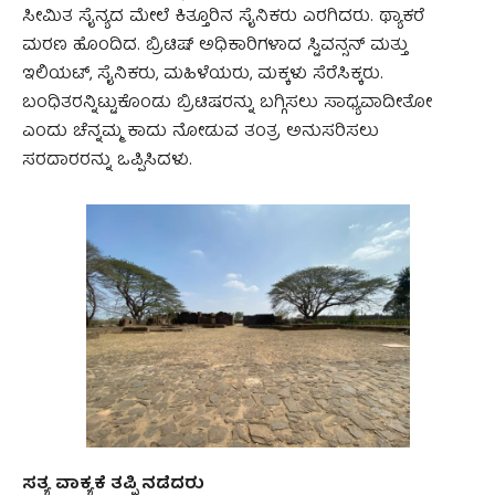
ಸೀಮಿತ ಸೈನ್ಯದ ಮೇಲೆ ಕಿತ್ತೂರಿನ ಸೈನಿಕರು ಎರಗಿದರು. ಥ್ಯಾಕರೆ
ಮರಣ ಹೊಂದಿದ. ಬ್ರಿಟಿಷ್ ಅಧಿಕಾರಿಗಳಾದ ಸ್ಟಿವನ್ಸನ್ ಮತ್ತು
ಇಲಿಯಟ್, ಸೈನಿಕರು, ಮಹಿಳೆಯರು, ಮಕ್ಕಳು ಸೆರೆಸಿಕ್ಕರು.
ಬಂಧಿತರನ್ನಿಟ್ಟುಕೊಂಡು ಬ್ರಿಟಿಷರನ್ನು ಬಗ್ಗಿಸಲು ಸಾಧ್ಯವಾದೀತೋ
ಎಂದು ಚೆನ್ನಮ್ಮ ಕಾದು ನೋಡುವ ತಂತ್ರ ಅನುಸರಿಸಲು
ಸರದಾರರನ್ನು ಒಪ್ಪಿಸಿದಳು.
ಸತ್ಯ ವಾಕ್ಯಕೆ ತಪ್ಪಿ ನಡೆದರು