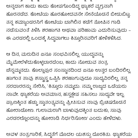
ಅನ್ನದಾಗ ಕಾದು ಕಾದು ಕೋಪಗೊಂಡಿದ್ದ ಥ್ಯಾಕರೆ ವ್ಯಗ್ರನಾಗಿ
ಹೊರನಡೆದ. ಕೋಟೆಯ ಹೊರಹೋದವನೇ ಸೇನೆಯೊಡನೆ ಬೀಡುಬಿಟ್ಟ.
ತನ್ನ ಕಮ್ಯಾಂಡರನಿಗೆ ಕೋಟೆಯ ಬಾಗಿಲಿನ ಕಡೆಗೆ ತೋಪಿನ ಗಾಡಿ
ನಡೆಸುವಂತೆ ತಿಳಿಸಿ ಶರಣಾಗತಿ ಅಥವಾ ಪರಿಣಾಮ ಎದುರಿಸುವುದು –
ಈ ಎರಡರಲ್ಲಿ ಒಂದಕ್ಕೆ ಸಿದ್ಧವಾಗಲು ಕಿತ್ತೂರಿನವರಿಗೆ ಹೇಳಿಕಳಿಸಿದ.
ಆ ದಿನ, ಮರುದಿನ ಏನೂ ಸಂಭವಿಸಲಿಲ್ಲ. ಯುದ್ಧವನ್ನು
ಮೈಮೇಲೆಳೆದುಕೊಳ್ಳಬಾರದೆಂಬ, ಕಾದು ನೋಡುವ ತಂತ್ರ
ಚೆನ್ನಮ್ಮನದು. ಕೊಲ್ಲಾಪುರ ಸಂಸ್ಥಾನದಿಂದ ಏನೂ ಉತ್ತರ ಬಂದಿರಲಿಲ್ಲ.
ಹಾಗಂತ ತಾವು ಶಸ್ತ್ರಾಸ್ತ್ರ ಒಪ್ಪಿಸಿ ಶರಣಾಗುವುದೂ ಸಾಧ್ಯವಿರಲಿಲ್ಲ. ತನ್ನ
ಸರದಾರರನ್ನು ಸೇರಿಸಿ, `ಕಿತ್ತೂರು ನಮ್ಮದು. ನಮ್ಮ ರಾಜ್ಯದ ಒಡೆಯರು
ನಾವೇ. ಥ್ಯಾಕರೆಯ ಅವಮಾನ, ಹಸ್ತಕ್ಷೇಪ ಸಹಿಸಲು ಸಾಧ್ಯವೇ ಇಲ್ಲ.
ಪ್ರಾಣಕ್ಕಿಂತ ಹೆಚ್ಚು ಸ್ವಾತಂತ್ರ್ಯವನ್ನು ಪ್ರೀತಿಸುವ ನಾವು ಬ್ರಿಟಿಷರೊಡನೆ
ಹೋರಾಡೋಣ. ಗುಲಾಮರಾಗಿ ಬಾಳುವುದಕ್ಕಿಂತ ಬದುಕು, ಸಾವು
ಎರಡರಲ್ಲೊಂದನ್ನು ಹೋರಾಡಿ ನಿರ್ಧರಿಸೋಣ’ ಎಂದು ಹೇಳಿದಳು.
ಅವಳ ತಂತ್ರಗಾರಿಕೆ, ಸಿದ್ಧತೆಗೆ ಮೊದಲ ಯಶಸ್ಸು ದೊರಕಿತು. ಥ್ಯಾಕರೆಯ