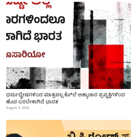
ಧರ್ಮದ್ವೇಷಗಳಿಂದ ಮಾತ್ರವಲ್ಲ ಕೊ*ಲೆ ಅತ್ಯಾಚಾರ ಪ್ರವೃತ್ತಿಗಳಿಂದ
ಹೊರ ಬರಬೇಕಾಗಿದೆ ಭಾರತ
August 3, 2026