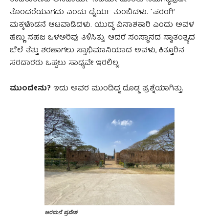
ತೊಂದರೆಯಾಗದು ಎಂದು ಧೈರ್ಯ ತುಂಬಿದಳು. `ಪರಂಗಿ’
ಮಕ್ಕಳೊಡನೆ ಆಟವಾಡಿದಳು. ಯುದ್ಧ ವಿನಾಶಕಾರಿ ಎಂದು ಅವಳ
ಹೆಣ್ಣು ಸಹಜ ಒಳಅರಿವು ತಿಳಿಸಿತ್ತು. ಆದರೆ ಸಂಸ್ಥಾನದ ಸ್ವಾತಂತ್ರ್ಯದ
ಬೆಲೆ ತೆತ್ತು ಶರಣಾಗಲು ಸ್ವಾಭಿಮಾನಿಯಾದ ಅವಳು, ಕಿತ್ತೂರಿನ
ಸರದಾರರು ಒಪ್ಪಲು ಸಾಧ್ಯವೇ ಇರಲಿಲ್ಲ.
ಮುಂದೇನು?
ಇದು ಅವರ ಮುಂದಿದ್ದ ದೊಡ್ಡ ಪ್ರಶ್ನೆಯಾಗಿತ್ತು.
ಅರಮನೆ ಪ್ರವೇಶ