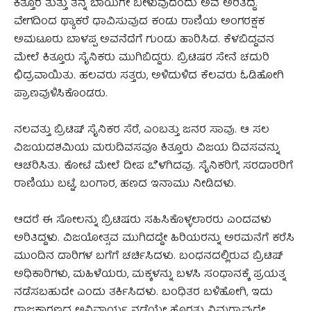
ಕಿತ್ತೂರ ತುತ್ತು ತನ್ನ ಬಾಯಿಗೇ ಬೀಳುವುದೆಂದು ಅವ ಅರಿತಿದ್ದ.
ವೇಗದಿಂದ ಥ್ಯಾಕರೆ ಧಾವಿಸುವುದ ಕಂಡು ರಾಣಿಯ ಅಂಗರಕ್ಷಕ
ಅಮಟೂರು ಬಾಳಪ್ಪ ಅವನೆದೆಗೆ ಗುಂಡು ಹಾರಿಸಿದ. ಕೆಳಬಿದ್ದವನ
ಮೇಲೆ ಕಿತ್ತೂರು ಸೈನಿಕರು ಮುಗಿಬಿದ್ದರು. ಬ್ರಿಟಿಷರ ಸೇನೆ ಚದುರಿ
ಛಿದ್ರವಾಯಿತು. ಹಲವರು ಸತ್ತರು, ಅಳಿದುಳಿದ ಕೆಲವರು ಓಡಿಹೋಗಿ
ಪ್ರಾಣವುಳಿಸಿಕೊಂಡರು.
ನಲವತ್ತು ಬ್ರಿಟಿಷ್ ಸೈನಿಕರ ಸೆರೆ, ಎಂಬತ್ತು ಜನರ ಸಾವು. ಆ ಸಲ
ವಿಜಯದಶಮಿಯ ಮರುದಿವಸವೂ ಕಿತ್ತೂರು ವಿಜಯ ದಿವಸವನ್ನು
ಆಚರಿಸಿತು. ಕೋಟೆ ಮೇಲೆ ದೀಪ ಬೆಳಗಿದವು. ಸೈನಿಕರಿಗೆ, ಸರದಾರರಿಗೆ
ರಾಣಿಯು ಬಟ್ಟೆ, ಬಂಗಾರ, ಹಣದ ಇನಾಮು ನೀಡಿದಳು.
ಆದರೆ ಈ ಸೋಲನ್ನು ಬ್ರಿಟಿಷರು ಸಹಿಸಿಕೊಳ್ಳಲಾರರು ಎಂದವಳು
ಅರಿತಿದ್ದಳು. ವಿಜಯೋತ್ಸವ ಮುಗಿದದ್ದೇ ಹಿರಿಯರನ್ನು ಅರಮನೆಗೆ ಕರೆಸಿ
ಮುಂದಿನ ದಾರಿಗಳ ಬಗೆಗೆ ಚರ್ಚಿಸಿದಳು. ಬಂಧನದಲ್ಲಿರುವ ಬ್ರಿಟಿಷ್
ಅಧಿಕಾರಿಗಳು, ಮಹಿಳೆಯರು, ಮಕ್ಕಳನ್ನು ಬಳಸಿ ಸಂಧಾನಕ್ಕೆ ಪ್ರಯತ್ನ
ನಡೆಸಬಹುದೇ ಎಂದು ತರ್ಕಿಸಿದಳು. ಬಂಧಿತರ ಬಳಿಹೋಗಿ, ಇದು
ರಾಜಕಾರಣದ ಅನಿವಾರ್ಯ ನಡೆಯೇ ಹೊರತು ನಿಮಗ್ಯಾವುದೇ