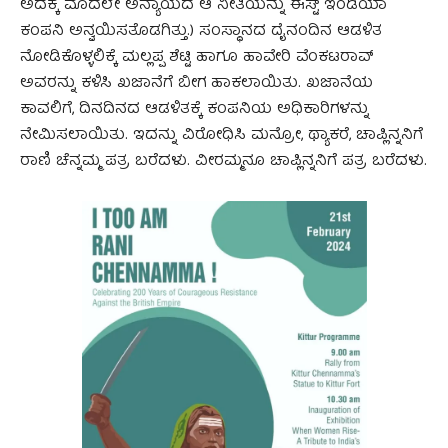
ಅದಕ್ಕೆ ಮೊದಲೇ ಅನ್ಯಾಯದ ಆ ನೀತಿಯನ್ನು ಈಸ್ಟ್ ಇಂಡಿಯಾ
ಕಂಪನಿ ಅನ್ವಯಿಸತೊಡಗಿತ್ತು.) ಸಂಸ್ಥಾನದ ದೈನಂದಿನ ಆಡಳಿತ
ನೋಡಿಕೊಳ್ಳಲಿಕ್ಕೆ ಮಲ್ಲಪ್ಪ ಶೆಟ್ಟಿ ಹಾಗೂ ಹಾವೇರಿ ವೆಂಕಟರಾವ್
ಅವರನ್ನು ಕಳಿಸಿ ಖಜಾನೆಗೆ ಬೀಗ ಹಾಕಲಾಯಿತು. ಖಜಾನೆಯ
ಕಾವಲಿಗೆ, ದಿನದಿನದ ಆಡಳಿತಕ್ಕೆ ಕಂಪನಿಯ ಅಧಿಕಾರಿಗಳನ್ನು
ನೇಮಿಸಲಾಯಿತು. ಇದನ್ನು ವಿರೋಧಿಸಿ ಮನ್ರೋ, ಥ್ಯಾಕರೆ, ಚಾಪ್ಲಿನ್ನನಿಗೆ
ರಾಣಿ ಚೆನ್ನಮ್ಮ ಪತ್ರ ಬರೆದಳು. ವೀರಮ್ಮನೂ ಚಾಪ್ಲಿನ್ನನಿಗೆ ಪತ್ರ ಬರೆದಳು.