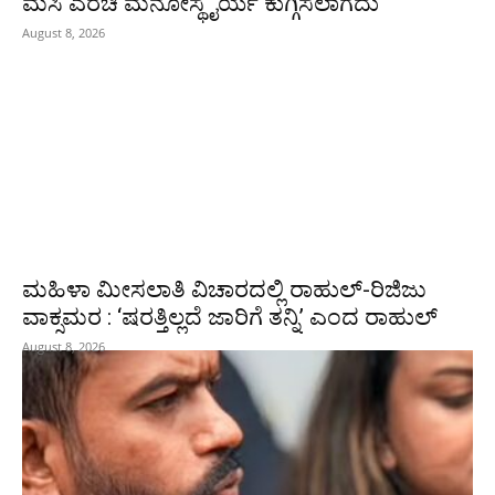
ಮಸಿ ಎರಚಿ ಮನೋಸ್ಥೈರ್ಯ ಕುಗ್ಗಿಸಲಾಗದು
August 8, 2026
ಮಹಿಳಾ ಮೀಸಲಾತಿ ವಿಚಾರದಲ್ಲಿ ರಾಹುಲ್‌-ರಿಜಿಜು
ವಾಕ್ಸಮರ : ‘ಷರತ್ತಿಲ್ಲದೆ ಜಾರಿಗೆ ತನ್ನಿ’ ಎಂದ ರಾಹುಲ್‌
August 8, 2026