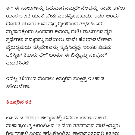
ಈಗ ಈ ಸಾಲುಗಳನ್ನು ಓದುವಾಗ ನಮ್ಮದೇ ನೆಲವನ್ನು ನಾವೇ ಆಳಲು
ಯಾರ ಅಣತಿ ಯಾಕೆ ಬೇಕು ಎಂದೆನ್ನಿಸಬಹುದು. ಆದರೆ ಅಂದು
ದೂರದ ಯೂರೋಪಿನ ಪುಟ್ಟ ದ್ವೀಪದಿಂದ ತಕ್ಕಡಿ ಹಿಡಿದು
ವ್ಯಾಪಾರಕ್ಕೆಂದು ಬಂದವರ ಕುತಂತ್ರ, ದೇಶೀ ರಾಜರುಗಳ ವೈರ,
ಸ್ಪರ್ಧೆಗಳು ನಮ್ಮದನ್ನು ಪಡೆಯಲು ನಾವೇ ಹೋರಾಡಬೇಕಾದ
ವೈರುಧ್ಯಮಯ ಸನ್ನಿವೇಶವನ್ನು ಸೃಷ್ಟಿಸಿದ್ದವು. ಇಂತಹ ವಿಷಮ
ಪರಿಸ್ಥಿತಿಗೆ ಕಿತ್ತೂರು ಹೇಗೆ ಬಂತು? ಈ ಬಿಕ್ಕಟ್ಟನ್ನು ಸಶಕ್ತವಾಗಿ
ಎದುರಿಸಿತೇ?
ಇವೆಲ್ಲ ತಿಳಿಯುವ ಮೊದಲು ಕಿತ್ತೂರಿನ ಸಂಕ್ಷಿಪ್ತ ಇತಿಹಾಸ
ತಿಳಿಯಬೇಕು.
ಕಿತ್ತೂರಿನ ಕತೆ
ಬಸವಾದಿ ಶರಣರು ಕಲ್ಯಾಣದಲ್ಲಿ ಸಮಾಜ ಬದಲಾವಣೆಯ
ಮಹಾಪ್ರಯತ್ನ ಆರಂಭಿಸಿದ 12 ನೆಯ ಶತಮಾನದ ವೇಳೆ ಕಿತ್ತೂರು
ಗೀಜಗನಹಳ್ಳಿ ಎಂದು ಕರೆಸಿಕೊಂಡಿತ್ತು. ಕಾಲಾನಂತರದಲ್ಲಿ ಕಿತ್ತೂರು