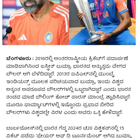
ಬೆಂಗಳೂರು :
2016ರಲ್ಲಿ ಅಂತರರಾಷ್ಟ್ರೀಯ ಕ್ರಿಕೆಟ್‌ಗೆ ಪದಾರ್ಪಣೆ
ಮಾಡಿದಾಗಿನಿಂದ ಜಸ್ಪ್ರೀತ್ ಬುಮ್ರಾ ಭಾರತದ ಅತ್ಯುತ್ತಮ ವೇಗದ
ಬೌಲರ್ ಆಗಿ ಬೆಳೆದಿದ್ದಾರೆ. 2013ರ ಐಪಿಎಲ್‌ನಲ್ಲಿ ಮುಂಬೈ
ಇಂಡಿಯನ್ಸ್ ಮೂಲಕ ಪರಿಚಯವಾದ ಬುಮ್ರಾ, ಇಂದು ವಿಶ್ವದ
ಅತ್ಯಂತ ಅಪರೂಪದ ಬೌಲರ್‌ಗಳಲ್ಲಿ ಒಬ್ಬರಾಗಿದ್ದಾರೆ ಎಂದು ಭಾರತ
ತಂಡದ ಮಾಜಿ ಬೌಲಿಂಗ್ ಕೋಚ್ ಪಾರಸ್ ಮಾಂಬ್ರೆ ಶ್ಲಾಘಿಸಿದ್ದಾರೆ.
ಮೂರೂ ಫಾರ್ಮ್ಯಾಟ್‌ಗಳಲ್ಲಿ ಇಷ್ಟೊಂದು ಪ್ರಭಾವ ಬೀರಿದ
ಬೌಲರ್‌ಗಳು ವಿಶ್ವದಲ್ಲೇ ವಿರಳ ಎಂದು ಅವರು ಒತ್ತಿ ಹೇಳಿದ್ದಾರೆ.
ಬಾರ್ಬಡೋಸ್‌ನಲ್ಲಿ ಭಾರತ ಗೆದ್ದ 2024ರ ಟಿ20 ವಿಶ್ವಕಪ್‌ನಲ್ಲಿ 15
ವಿಕೆಟ್ ಪಡೆದು ‘ಪ್ಲೇಯರ್ ಆಫ್ ದಿ ಟೂರ್ನಮೆಂಟ್’ ಆಗಿದ್ದ ಬುಮ್ರಾ,