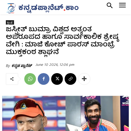
ಕ್ರೀಡೆ
ಜಸ್ಪ್ರೀತ್ ಬುಮ್ರಾ ವಿಶ್ವದ ಅತ್ಯಂತ
ಅಪರೂಪದ ಹಾಗೂ ಸಾರ್ವಕಾಲಿಕ ಶ್ರೇಷ್ಠ
ವೇಗಿ : ಮಾಜಿ ಕೋಚ್ ಪಾರಸ್ ಮಾಂಬ್ರೆ
ಮುಕ್ತಕಂಠ ಶ್ಲಾಘನೆ
June 10 2026, 12:06 pm
By
ಕನ್ನಡ ಪ್ಲಾನೆಟ್