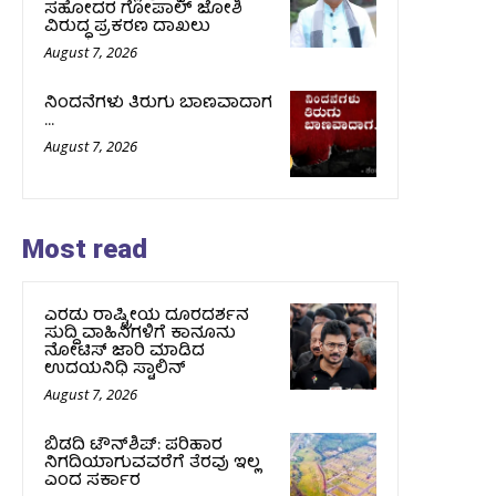
ಸಹೋದರ ಗೋಪಾಲ್ ಜೋಶಿ
ವಿರುದ್ಧ ಪ್ರಕರಣ ದಾಖಲು
August 7, 2026
ನಿಂದನೆಗಳು ತಿರುಗು ಬಾಣವಾದಾಗ
…
August 7, 2026
Most read
ಎರಡು ರಾಷ್ಟ್ರೀಯ ದೂರದರ್ಶನ
ಸುದ್ದಿ ವಾಹಿನಿಗಳಿಗೆ ಕಾನೂನು
ನೋಟಿಸ್ ಜಾರಿ ಮಾಡಿದ
ಉದಯನಿಧಿ ಸ್ಟಾಲಿನ್
August 7, 2026
ಬಿಡದಿ ಟೌನ್‌ಶಿಪ್‌: ಪರಿಹಾರ
ನಿಗದಿಯಾಗುವವರೆಗೆ ತೆರವು ಇಲ್ಲ
ಎಂದ ಸರ್ಕಾರ