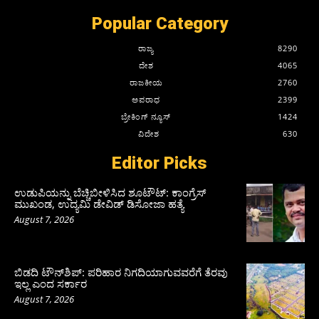
Popular Category
ರಾಜ್ಯ
8290
ದೇಶ
4065
ರಾಜಕೀಯ
2760
ಅಪರಾಧ
2399
ಬ್ರೇಕಿಂಗ್ ನ್ಯೂಸ್
1424
ವಿದೇಶ
630
Editor Picks
ಉಡುಪಿಯನ್ನು ಬೆಚ್ಚಿಬೀಳಿಸಿದ ಶೂಟೌಟ್‌: ಕಾಂಗ್ರೆಸ್‌
ಮುಖಂಡ, ಉದ್ಯಮಿ ಡೇವಿಡ್ ಡಿಸೋಜಾ ಹತ್ಯೆ
August 7, 2026
ಬಿಡದಿ ಟೌನ್‌ಶಿಪ್‌: ಪರಿಹಾರ ನಿಗದಿಯಾಗುವವರೆಗೆ ತೆರವು
ಇಲ್ಲ ಎಂದ ಸರ್ಕಾರ
August 7, 2026