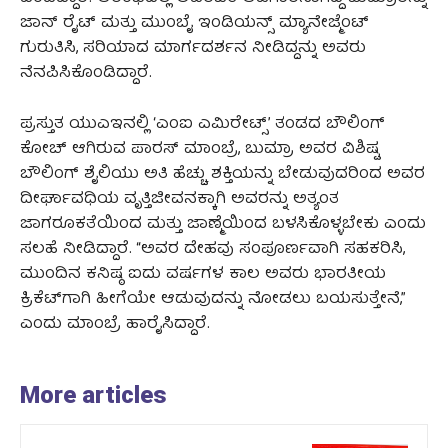
ಜಾನ್ ರೈಟ್ ಮತ್ತು ಮುಂಬೈ ಇಂಡಿಯನ್ಸ್ ಮ್ಯಾನೇಜ್ಮೆಂಟ್
ಗುರುತಿಸಿ, ಸರಿಯಾದ ಮಾರ್ಗದರ್ಶನ ನೀಡಿದ್ದನ್ನು ಅವರು
ನೆನಪಿಸಿಕೊಂಡಿದ್ದಾರೆ.
ಪ್ರಸ್ತುತ ಯುಎಇನಲ್ಲಿ ‘ಎಂಐ ಎಮಿರೇಟ್ಸ್’ ತಂಡದ ಬೌಲಿಂಗ್
ಕೋಚ್ ಆಗಿರುವ ಪಾರಸ್ ಮಾಂಬ್ರೆ, ಬುಮ್ರಾ ಅವರ ವಿಶಿಷ್ಟ
ಬೌಲಿಂಗ್ ಶೈಲಿಯು ಅತಿ ಹೆಚ್ಚು ಶಕ್ತಿಯನ್ನು ಬೇಡುವುದರಿಂದ ಅವರ
ದೀರ್ಘಾವಧಿಯ ವೃತ್ತಿಜೀವನಕ್ಕಾಗಿ ಅವರನ್ನು ಅತ್ಯಂತ
ಜಾಗರೂಕತೆಯಿಂದ ಮತ್ತು ಜಾಣ್ಮೆಯಿಂದ ಬಳಸಿಕೊಳ್ಳಬೇಕು ಎಂದು
ಸಲಹೆ ನೀಡಿದ್ದಾರೆ. “ಅವರ ದೇಹವು ಸಂಪೂರ್ಣವಾಗಿ ಸಹಕರಿಸಿ,
ಮುಂದಿನ ಕನಿಷ್ಠ ಐದು ವರ್ಷಗಳ ಕಾಲ ಅವರು ಭಾರತೀಯ
ಕ್ರಿಕೆಟ್‌ಗಾಗಿ ಹೀಗೆಯೇ ಆಡುವುದನ್ನು ನೋಡಲು ಬಯಸುತ್ತೇನೆ,”
ಎಂದು ಮಾಂಬ್ರೆ ಹಾರೈಸಿದ್ದಾರೆ.
More articles