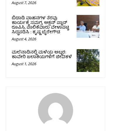
August 7, 2026
ಬಿಡಾಡಿ ವಾಹನಗಳ ತೆರವು
ಕಾರ್ಯಕ್ಕೆ ಸಮಗ್ರ ಆಕ್ಷನ್ ಪ್ಲಾನ್
ರೂಪಿಸಿ, ಪಾಲಿಕೆವಾರು ವೇಳಾಪಟ್ಟಿ
ಸಿದ್ಧಪಡಿಸಿ : ಕೃಷ್ಣ ಬೈರೇಗೌಡ
August 4, 2026
ಮಲೆನಾಡಿನಲ್ಲಿ ಮಳೆಯ ಅಬ್ಬರ:
ಕಾವೇರಿ ಜಲಾಶಯಗಳಿಗೆ ಜೀವಕಳೆ
August 1, 2026