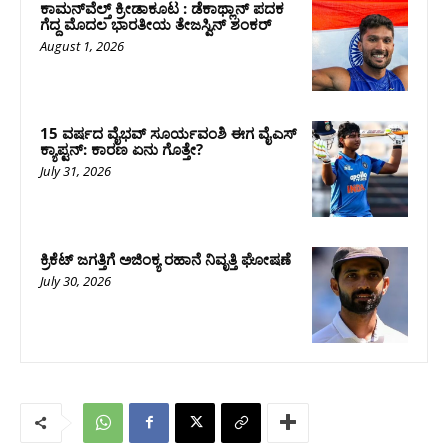
ಕಾಮನ್‌ವೆಲ್ತ್ ಕ್ರೀಡಾಕೂಟ : ಡೆಕಾಥ್ಲಾನ್ ಪದಕ
ಗೆದ್ದ ಮೊದಲ ಭಾರತೀಯ ತೇಜಸ್ವಿನ್ ಶಂಕರ್
August 1, 2026
15 ವರ್ಷದ ವೈಭವ್ ಸೂರ್ಯವಂಶಿ ಈಗ ವೈಎಸ್
ಕ್ಯಾಪ್ಟನ್: ಕಾರಣ ಏನು ಗೊತ್ತೇ?
July 31, 2026
ಕ್ರಿಕೆಟ್‌ ಜಗತ್ತಿಗೆ ಅಜಿಂಕ್ಯ ರಹಾನೆ ನಿವೃತ್ತಿ ಘೋಷಣೆ
July 30, 2026