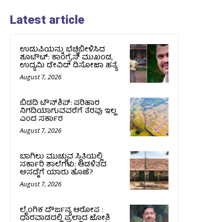
Latest article
ಉಡುಪಿಯನ್ನು ಬೆಚ್ಚಿಬೀಳಿಸಿದ
ಶೂಟೌಟ್‌: ಕಾಂಗ್ರೆಸ್‌ ಮುಖಂಡ,
ಉದ್ಯಮಿ ಡೇವಿಡ್ ಡಿಸೋಜಾ ಹತ್ಯೆ
August 7, 2026
ಬಿಡದಿ ಟೌನ್‌ಶಿಪ್‌: ಪರಿಹಾರ
ನಿಗದಿಯಾಗುವವರೆಗೆ ತೆರವು ಇಲ್ಲ
ಎಂದ ಸರ್ಕಾರ
August 7, 2026
ಬಾಗಿಲು ಮುಚ್ಚುವ ಸ್ಥಿತಿಯಲ್ಲಿ
ಸರ್ಕಾರಿ ಶಾಲೆಗಳು: ಆಡಳಿತದ
ಅಸಡ್ಡೆಗೆ ಯಾರು ಹೊಣೆ?
August 7, 2026
ಲೈಂಗಿಕ ದೌರ್ಜನ್ಯ ಆರೋಪ :
ಧಾರವಾಡದಲ್ಲಿ ಪ್ರಲ್ಹಾದ ಜೋಶಿ