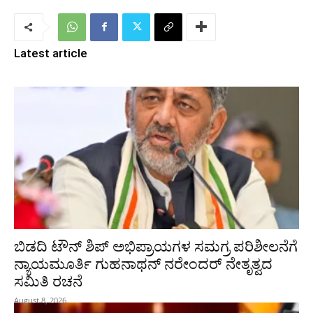
Latest article
ಬಿಡದಿ ಟೌನ್ ಶಿಪ್ ಅಭಿಪ್ರಾಯಗಳ ಸಮಗ್ರ ಪರಿಶೀಲನೆಗೆ
ನ್ಯಾಯಮೂರ್ತಿ ಗುಹನಾಥನ್ ನರೇಂದರ್ ನೇತೃತ್ವದ
ಸಮಿತಿ ರಚನೆ
August 8, 2026