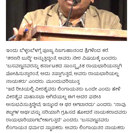
ಇಂದು ಬೆಳ್ಳಂಬೆಳಗ್ಗೆ ಪೂಜ್ಯ ನಿಜಗುಣಾನಂದ ಶ್ರಿಗಳಿಂದ ಕರೆ.
“ಶರಣರಿ ಬುದ್ಧಿ” ಅನ್ನುತ್ತಿದ್ದಂತೆ, ಅವರು ನೇರ ವಿಷಯಕ್ಕೆ ಬಂದರು.
“ಬಸವಣ್ಣನವರನ್ನು ಕರ್ನಾಟಕದ ಸಾಂಸ್ಕೃತಿಕ ರಾಯಭಾರಿಯನ್ನಾಗಿ
ಘೋಷಿಸುತ್ತಾರಂತೆ, ಅದು ತಪ್ಪಾಗುತ್ತದೆ, ಅವರು ರಾಯಭಾರಿಯಲ್ಲ
ನಾಯಕರು” ಎಂದರು. ಮುಂದುವರಿಯುತ್ತ
“ಇದೆ ರೀತಿಯಲ್ಲಿ ವೀರಶೈವರು ಲಿಂಗಾಯತರು ಒಂದೇ ಎಂದು ಹೇಳಿ
ವೀರಶೈವ ಮಹಾಸಭಾ ಆಗಿದೆಯಲ್ಲ ಈಗ ಅದರ ಫಜೀತಿ
ಅನುಭವಿಸುತ್ತಿದ್ದೇವೆ, ಇನ್ಮುಂದೆ ಆ ಥರ ಆಗಬಾರದು” ಎಂದರು. “ನಾವು
ಶಬ್ದಗಳ ಅರ್ಥವನ್ನು ಸರಿಯಾಗಿ ಗ್ರಹಿಸದೆ ಹೋದರೆ ನಾಯಕರಾದವರು
ರಾಯಭಾರಿಯಾಗಬೇಕಾಗುತ್ತದೆ” ಎಂದರು. “ಬಸವಣ್ಣನವರು
ಲಿಂಗಾಯತ ಧರ್ಮದ ಸ್ಥಾಪಕರು. ಅವರು ಲಿಂಗಾಯತರ ನಾಯಕರು