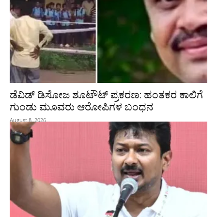
ಡೆವಿಡ್ ಡಿಸೋಜ ಶೂಟೌಟ್ ಪ್ರಕರಣ: ಹಂತಕರ ಕಾಲಿಗೆ
ಗುಂಡು ಮೂವರು ಆರೋಪಿಗಳ ಬಂಧನ
August 8, 2026