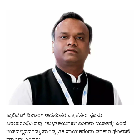
ಕ್ಯಾಬಿನೆಟ್ ಮೀಟಿಂಗ ಆದನಂತರ ಪತ್ರಕರ್ತರ ಫೊನು
ಬರಲಾರಂಭಿಸಿದವು. “ಶುಭಾಶಯಗಳು” ಎಂದರು “ಯಾತಕ್ಕೆ” ಎಂದೆ
“ಬಸವಣ್ಣನವರನ್ನು ಸಾಂಸ್ಕೃತಿಕ ನಾಯಕರೆಂದು ಸರಕಾರ ಘೋಷಣೆ