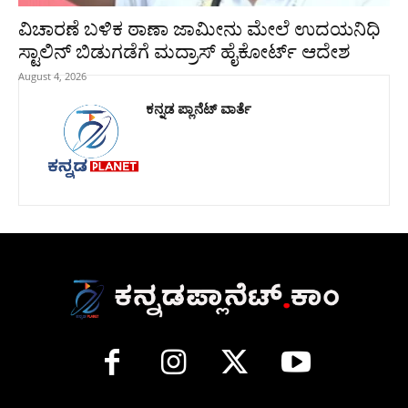
ವಿಚಾರಣೆ ಬಳಿಕ ಠಾಣಾ ಜಾಮೀನು ಮೇಲೆ ಉದಯನಿಧಿ
ಸ್ಟಾಲಿನ್‌ ಬಿಡುಗಡೆಗೆ ಮದ್ರಾಸ್‌ ಹೈಕೋರ್ಟ್‌ ಆದೇಶ
August 4, 2026
ಕನ್ನಡ ಪ್ಲಾನೆಟ್ ವಾರ್ತೆ