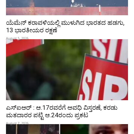
ಯೆಮೆನ್‌ ಕರಾವಳಿಯಲ್ಲಿ ಮುಳುಗಿದ ಭಾರತದ ಹಡಗು,
13 ಭಾರತೀಯರ ರಕ್ಷಣೆ
August 5, 2026
ಎಸ್‌ಐಆರ್‌ : ಆ.17ರವರೆಗೆ ಅವಧಿ ವಿಸ್ತರಣೆ, ಕರಡು
ಮತದಾರರ ಪಟ್ಟಿ ಆ.24ರಂದು ಪ್ರಕಟ
August 7, 2026