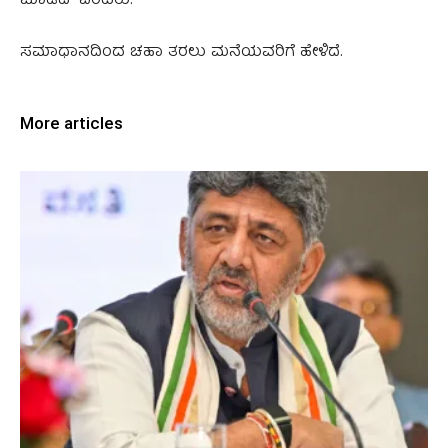
ಮಾಡಿದೆ” ಎಂದರು.
ಸಮಾಧಾನದಿಂದ ಚಹಾ ತರಲು ಮನೆಯವರಿಗೆ ಹೇಳಿದೆ.
More articles