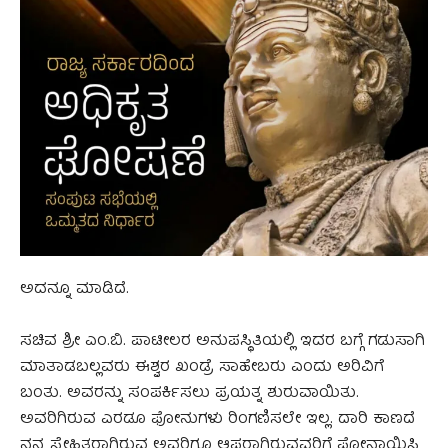
ಅದನ್ನೂ ಮಾಡಿದೆ.
ಸಚಿವ ಶ್ರೀ ಎಂ.ಬಿ. ಪಾಟೀಲರ ಅನುಪಸ್ಥಿತಿಯಲ್ಲಿ ಇದರ ಬಗ್ಗೆ ಗಡುಸಾಗಿ
ಮಾತಾಡಬಲ್ಲವರು ಈಶ್ವರ ಖಂಡ್ರೆ ಸಾಹೇಬರು ಎಂದು ಅರಿವಿಗೆ
ಬಂತು. ಅವರನ್ನು ಸಂಪರ್ಕಿಸಲು ಪ್ರಯತ್ನ ಶುರುವಾಯಿತು.
ಅವರಿಗಿರುವ ಎರಡೂ ಫೋನುಗಳು ರಿಂಗಣಿಸಲೇ ಇಲ್ಲ. ದಾರಿ ಕಾಣದೆ
ನನ್ನ ಸ್ನೇಹಿತರಾಗಿರುವ ಅವರಿಗೂ ಆಪ್ತರಾಗಿರುವವರಿಗೆ ಫೋನಾಯಿಸಿ