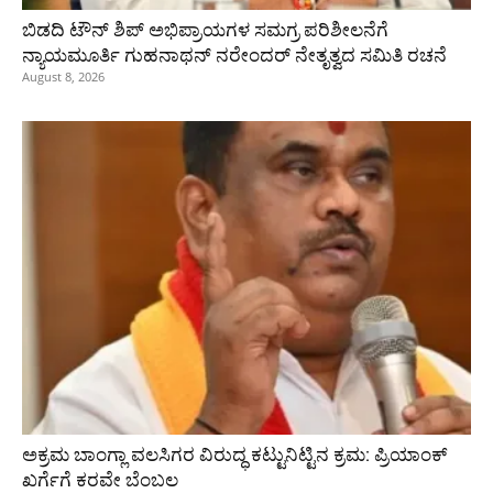
ಬಿಡದಿ ಟೌನ್ ಶಿಪ್ ಅಭಿಪ್ರಾಯಗಳ ಸಮಗ್ರ ಪರಿಶೀಲನೆಗೆ
ನ್ಯಾಯಮೂರ್ತಿ ಗುಹನಾಥನ್ ನರೇಂದರ್ ನೇತೃತ್ವದ ಸಮಿತಿ ರಚನೆ
August 8, 2026
ಅಕ್ರಮ ಬಾಂಗ್ಲಾ ವಲಸಿಗರ ವಿರುದ್ಧ ಕಟ್ಟುನಿಟ್ಟಿನ ಕ್ರಮ: ಪ್ರಿಯಾಂಕ್
ಖರ್ಗೆಗೆ ಕರವೇ ಬೆಂಬಲ