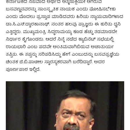
ಕರ್ನಾಟಕದ ನಿಜವಾದ ಅರ್ಥದ ಆತ್ಮಸಾಕ್ಷಿಯೇ ಆಗಿರುವ
ಬಸವಣ್ಣನವರನ್ನು ಸಾಂಸ್ಕೃತಿಕ ನಾಯಕ ಎಂದು ಘೋಷಿಸಬೇಕು
ಎಂದು ಮೊದಲು ಪ್ರಸ್ತಾಪ ಮಾಡಿದವರು ಹಿರಿಯ ನ್ಯಾಯವಾದಿಗಳಾದ
ಡಾ.ಸಿ.ಎಸ್.ದ್ವಾರಕಾನಾಥ್. ನಂತರ ಹಲವು ಪ್ರಾಜ್ಞರು ಈ ಕುರಿತು ಧ್ವನಿ
ಎತ್ತಿದ್ದರು. ಮುಖ್ಯಮಂತ್ರಿ ಸಿದ್ಧರಾಮಯ್ಯ ಕೂಡ ಹೆಚ್ಚು ತಡಮಾಡದೇ
ನಿರ್ಧಾರ ಕೈಗೊಂಡರು. ಆದರೆ ನಿನ್ನೆ ನಡೆದ ಕ್ಯಾಬಿನೆಟ್ ಸಭೆಯಲ್ಲಿ
ರಾಯಭಾರಿ ಎಂಬ ಪದವೇ ಅಂತಿಮವಾಗಿಬಿಡುವ ಅಚಾತುರ್ಯ
ತಪ್ಪಿತು. ಈ ತಪ್ಪನ್ನು ಸರಿಪಡಿಸಿದ್ದು ಹೇಗೆ ಎಂಬುದನ್ನು ಬಸವಪ್ರಜ್ಞೆಯ
ಚಿಂತಕ ಜಿ.ಬಿ.ಪಾಟೀಲ ಸ್ವಾರಸ್ಯಕರವಾಗಿ ಬರೆದಿದ್ದಾರೆ. ಅದರ
ಪೂರ್ಣಪಾಠ ಇಲ್ಲಿದೆ.