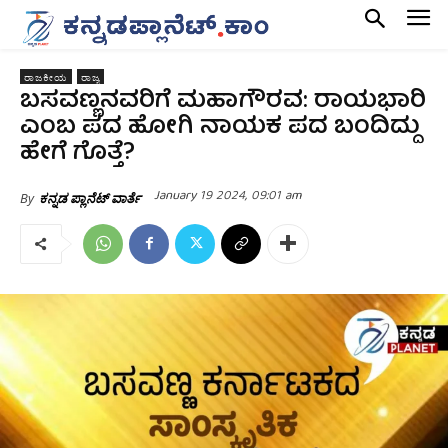
ರಾಜಕೀಯ
ರಾಜ್ಯ
ಬಸವಣ್ಣನವರಿಗೆ ಮಹಾಗೌರವ: ರಾಯಭಾರಿ
ಎಂಬ ಪದ ಹೋಗಿ ನಾಯಕ ಪದ ಬಂದಿದ್ದು
ಹೇಗೆ ಗೊತ್ತೆ?
January 19 2024, 09:01 am
By
ಕನ್ನಡ ಪ್ಲಾನೆಟ್ ವಾರ್ತೆ