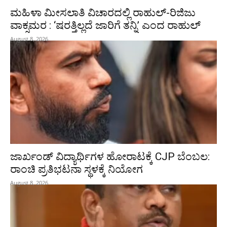
ಮಹಿಳಾ ಮೀಸಲಾತಿ ವಿಚಾರದಲ್ಲಿ ರಾಹುಲ್‌-ರಿಜಿಜು
ವಾಕ್ಸಮರ : ‘ಷರತ್ತಿಲ್ಲದೆ ಜಾರಿಗೆ ತನ್ನಿ’ ಎಂದ ರಾಹುಲ್‌
August 8, 2026
ಜಾರ್ಖಂಡ್‌ ವಿದ್ಯಾರ್ಥಿಗಳ ಹೋರಾಟಕ್ಕೆ CJP ಬೆಂಬಲ:
ರಾಂಚಿ ಪ್ರತಿಭಟನಾ ಸ್ಥಳಕ್ಕೆ ನಿಯೋಗ
August 8, 2026