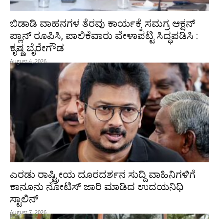
ಬಿಡಾಡಿ ವಾಹನಗಳ ತೆರವು ಕಾರ್ಯಕ್ಕೆ ಸಮಗ್ರ ಆಕ್ಷನ್
ಪ್ಲಾನ್ ರೂಪಿಸಿ, ಪಾಲಿಕೆವಾರು ವೇಳಾಪಟ್ಟಿ ಸಿದ್ಧಪಡಿಸಿ :
ಕೃಷ್ಣ ಬೈರೇಗೌಡ
August 4, 2026
ಎರಡು ರಾಷ್ಟ್ರೀಯ ದೂರದರ್ಶನ ಸುದ್ದಿ ವಾಹಿನಿಗಳಿಗೆ
ಕಾನೂನು ನೋಟಿಸ್ ಜಾರಿ ಮಾಡಿದ ಉದಯನಿಧಿ
ಸ್ಟಾಲಿನ್
August 7, 2026