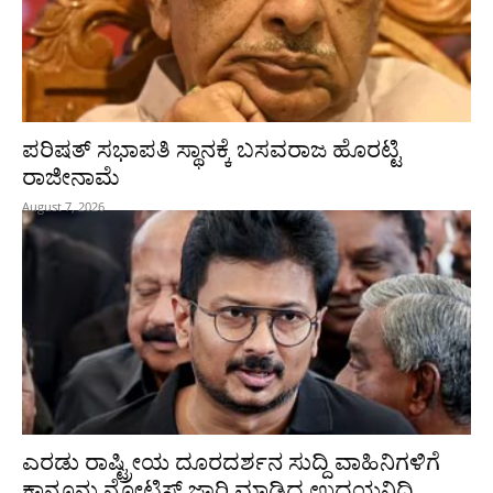
ಪರಿಷತ್‌ ಸಭಾಪತಿ ಸ್ಥಾನಕ್ಕೆ ಬಸವರಾಜ ಹೊರಟ್ಟಿ
ರಾಜೀನಾಮೆ
August 7, 2026
ಎರಡು ರಾಷ್ಟ್ರೀಯ ದೂರದರ್ಶನ ಸುದ್ದಿ ವಾಹಿನಿಗಳಿಗೆ
ಕಾನೂನು ನೋಟಿಸ್ ಜಾರಿ ಮಾಡಿದ ಉದಯನಿಧಿ