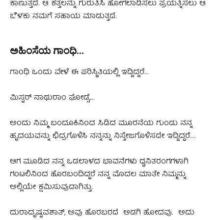
ಕಾಣುತ್ತದೆ. ಆ ಕತ್ತಲನ್ನು ಗುರುತಿಸಿ ಹೋಗಲಾಡಿಸಲು ಪ್ರಯತ್ನಿಸಲು ಆ
ಬೆಳಕು ನಮಗೆ ಸಹಾಯ ಮಾಡುತ್ತದೆ.
ಅಹಿಂಸೆಯ ಗಾಂಧಿ…
ಗಾಂಧಿ ಒಂದು ವೇಳೆ ಈ ಪರಿಸ್ಥಿತಿಯಲ್ಲಿ ಇದ್ದಿದ್ದರೆ…
ಮಿಸ್ಟರ್ ನಾಥುರಾಂ ಘೋಡ್ಸೆ,…
ಅಂದು ನಿಮ್ಮ ಬಂದೂಕಿನಿಂದ ಸಿಡಿದ ಮೂರನೆಯ ಗುಂಡು ನನ್ನ
ಹೃದಯವನ್ನು ಛಿದ್ರಗೊಳಿಸಿ ನನ್ನನ್ನು ನಿಸ್ತೇಜಗೊಳಿಸದೇ ಇದ್ದಿದ್ದರೆ….
ಆಗ ಮೂಡಿದ ನನ್ನ ಒಡಲಾಳದ ಭಾವನೆಗಳು ಧ್ವನಿತರಂಗಗಳಾಗಿ
ಗಂಟಲಿನಿಂದ ಹೊರಬಂದಿದ್ದರೆ ನನ್ನ ಮೊದಲ ಮಾತೇ ನಿಮ್ಮನ್ನು
ಅಲ್ಲಿಯೇ ಕ್ಷಮಿಸುವುದಾಗಿತ್ತು.
ದುರಾದೃಷ್ಟವಶಾತ್, ಅವು ಹೊರಬರದೆ ಅಡಗಿ ಹೋದವು. ಅದು