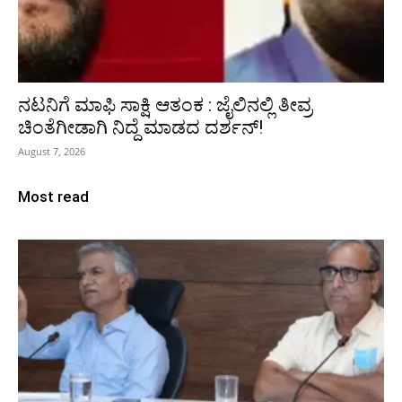
ನಟನಿಗೆ ಮಾಫಿ ಸಾಕ್ಷಿ ಆತಂಕ : ಜೈಲಿನಲ್ಲಿ ತೀವ್ರ
ಚಿಂತೆಗೀಡಾಗಿ ನಿದ್ದೆ ಮಾಡದ ದರ್ಶನ್!
August 7, 2026
Most read