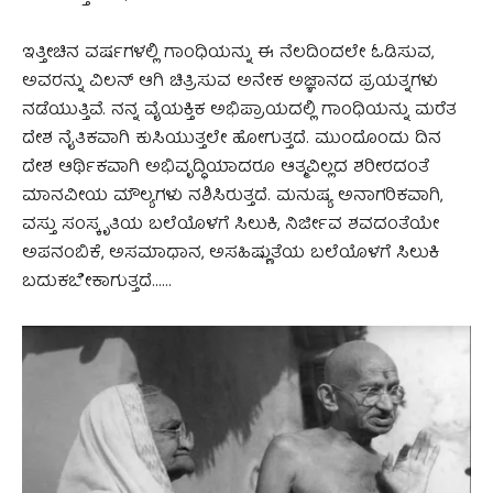
ಇತ್ತೀಚಿನ ವರ್ಷಗಳಲ್ಲಿ ಗಾಂಧಿಯನ್ನು ಈ ನೆಲದಿಂದಲೇ ಓಡಿಸುವ,
ಅವರನ್ನು ವಿಲನ್ ಆಗಿ ಚಿತ್ರಿಸುವ ಅನೇಕ ಅಜ್ಞಾನದ ಪ್ರಯತ್ನಗಳು
ನಡೆಯುತ್ತಿವೆ. ನನ್ನ ವೈಯಕ್ತಿಕ ಅಭಿಪ್ರಾಯದಲ್ಲಿ ಗಾಂಧಿಯನ್ನು ಮರೆತ
ದೇಶ ನೈತಿಕವಾಗಿ ಕುಸಿಯುತ್ತಲೇ ಹೋಗುತ್ತದೆ. ಮುಂದೊಂದು ದಿನ
ದೇಶ ಆರ್ಥಿಕವಾಗಿ ಅಭಿವೃದ್ಧಿಯಾದರೂ ಆತ್ಮವಿಲ್ಲದ ಶರೀರದಂತೆ
ಮಾನವೀಯ ಮೌಲ್ಯಗಳು ನಶಿಸಿರುತ್ತದೆ. ಮನುಷ್ಯ ಅನಾಗರಿಕವಾಗಿ,
ವಸ್ತು ಸಂಸ್ಕೃತಿಯ ಬಲೆಯೊಳಗೆ ಸಿಲುಕಿ, ನಿರ್ಜೀವ ಶವದಂತೆಯೇ
ಅಪನಂಬಿಕೆ, ಅಸಮಾಧಾನ, ಅಸಹಿಷ್ಣುತೆಯ ಬಲೆಯೊಳಗೆ ಸಿಲುಕಿ
ಬದುಕಬೇಕಾಗುತ್ತದೆ……