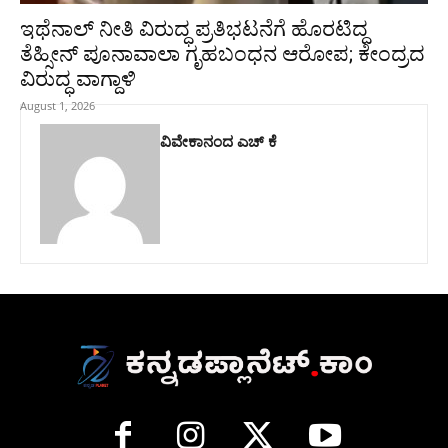
ಇಥೆನಾಲ್‌ ನೀತಿ ವಿರುದ್ಧ ಪ್ರತಿಭಟನೆಗೆ ಹೊರಟಿದ್ದ
ತೆಹ್ಸೀನ್‌ ಪೂನಾವಾಲಾ ಗೃಹಬಂಧನ ಆರೋಪ; ಕೇಂದ್ರದ
ವಿರುದ್ಧ ವಾಗ್ದಾಳಿ
August 1, 2026
ವಿವೇಕಾನಂದ ಎಚ್ ಕೆ