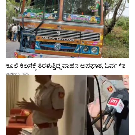
ಕೂಲಿ ಕೆಲಸಕ್ಕೆ ತೆರಳುತ್ತಿದ್ದ ವಾಹನ ಅಪಘಾತ, ಓರ್ವ *ತ
August 3, 2026