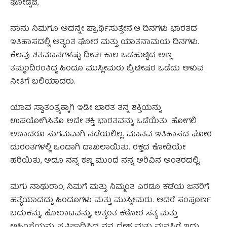
ಘೋಡ್ಸೆಜಿ,
ನಾನು ನಿಮಗೂ ಅದನ್ನೇ ಪ್ರಾರ್ಥಿಸುತ್ತೇನೆ.ಆ ದಿನಗಳು ಭಾರತದ
ಇತಿಹಾಸದಲ್ಲಿ ಅತ್ಯಂತ ಘೋರ ಮತ್ತು ಯಾತನಾಮಯ ದಿನಗಳು.
ಕೆಲವು ಶತಮಾನಗಳಷ್ಟು ದೀರ್ಘಕಾಲ ಒಡಹುಟ್ಟಿದ ಅಣ್ಣ
ತಮ್ಮಂದಿರಂತಿದ್ದ ಹಿಂದೂ ಮುಸ್ಲೀಮರು ಬ್ರಿಟೀಷರ ಒಡೆದು ಆಳುವ
ನೀತಿಗೆ ಬಲಿಯಾದರು.
ಯಾವ ಸ್ವಾತಂತ್ರ್ಯಕ್ಕಾಗಿ ಇಡೀ ಭಾರತ ತನ್ನ ಶಕ್ತಿಯನ್ನು
ಉಪಯೋಗಿಸಿತೊ ಅದೇ ಶಕ್ತಿ ಭಾರತವನ್ನು ಒಡೆಯಿತು. ಹೋಗಲಿ
ಅದಾದರೂ ಸುಗಮವಾಗಿ ನಡೆಯಲಿಲ್ಲ. ಮಾನವ ಇತಿಹಾಸದ ಘೋರ
ದುರಂತಗಳಲ್ಲಿ ಒಂದಾಗಿ ದಾಖಲಾಯಿತು. ರಕ್ತದ ಕೋಡಿಯೇ
ಹರಿಯಿತು, ಅದೂ ನನ್ನ ಕಣ್ಣ ಮುಂದೆ ನನ್ನ ಅರಿವಿನ ಅಂತರದಲ್ಲಿ.
ಮಗು ನಾಥುರಾಂ, ನಿಮಗೆ ಮತ್ತು ನಿಮ್ಮಂತ ಎರಡೂ ಕಡೆಯ ಜನರಿಗೆ
ಹತ್ಯೆಯಾದದ್ದು ಹಿಂದೂಗಳು ಮತ್ತು ಮುಸ್ಲೀಮರು. ಆದರೆ ಸಂಪೂರ್ಣ
ಬದುಕನ್ನು, ಹೋರಾಟವನ್ನು, ಅತ್ಯಂತ ಕಠೋರ ಸತ್ಯ ಮತ್ತು