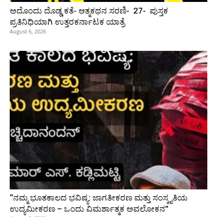
ಅದೊಂದು ದೊಡ್ಡ ಕತೆ- ಆತ್ಮಕಥನ ಸರಣಿ- 27- ಪುಸ್ತಕ
ಪ್ರತಿನಿಧಿಯಾಗಿ ಉತ್ತರಕರ್ನಾಟಕ ಯಾತ್ರೆ
August 6, 2026
“ನಮ್ಮ ಭೂತಕಾಲದ ಭವಿಷ್ಯ: ಜಾಗತೀಕರಣ ಮತ್ತು ಸಂಸ್ಕೃತಿಯ
ಉದ್ಯಮೀಕರಣ – ಒಂದು ವಿಮರ್ಶಾತ್ಮಕ ಅವಲೋಕನ”