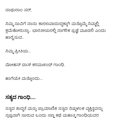
ನಾಥುರಾಂ ಸರ್,
ನಿಮ್ಮ ಸಾವಿಗೆ ನಾನು ಕಾರಣವಾದುದ್ದಕ್ಕಾಗಿ ಮತ್ತೊಮ್ಮೆ ನಿಮ್ಮಲ್ಲಿ
ಕ್ಷಮೆಕೋರುತ್ತಾ… ಭಾರತೀಯರಲ್ಲಿ ನಾಗರಿಕ ಪ್ರಜ್ಞೆ ಮೂಡಲಿ ಎಂದು
ಹಾರೈಸುವ..
ನಿಮ್ಮ ಪ್ರೀತಿಯ…
ಮೋಹನ್ ದಾಸ್ ಕರಮಚಂದ್ ಗಾಂಧಿ.
ಹಾಗೆಯೇ ಮತ್ತೊಂದು….
ಸತ್ಯದ ಗಾಂಧಿ….
ಸತ್ಯದ ಶುದ್ಧತೆ ಮತ್ತು ಪ್ರಾಮಾಣಿಕ ಸತ್ಯದ ನಿಷ್ಕಳಂಕ ವ್ಯಕ್ತಿತ್ವವನ್ನು
ಸ್ಪಷ್ಟವಾಗಿ ಸಾರುವ ಒಂದು ಸಣ್ಣ ಕಥೆ ಮಹಾತ್ಮ ಗಾಂಧಿಯವರ