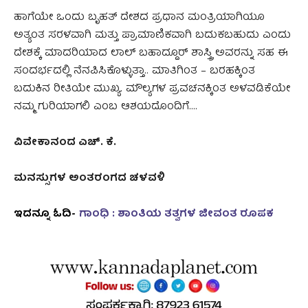
ಹಾಗೆಯೇ ಒಂದು ಬೃಹತ್ ದೇಶದ ಪ್ರಧಾನ ಮಂತ್ರಿಯಾಗಿಯೂ
ಅತ್ಯಂತ ಸರಳವಾಗಿ ಮತ್ತು ಪ್ರಾಮಾಣಿಕವಾಗಿ ಬದುಕಬಹುದು ಎಂದು
ದೇಶಕ್ಕೆ ಮಾದರಿಯಾದ ಲಾಲ್ ಬಹಾದ್ದೂರ್ ಶಾಸ್ತ್ರಿ ಅವರನ್ನು ಸಹ ಈ
ಸಂದರ್ಭದಲ್ಲಿ ನೆನಪಿಸಿಕೊಳ್ಳುತ್ತಾ.. ಮಾತಿಗಿಂತ – ಬರಹಕ್ಕಿಂತ
ಬದುಕಿನ ರೀತಿಯೇ ಮುಖ್ಯ. ಮೌಲ್ಯಗಳ ಪ್ರವಚನಕ್ಕಿಂತ ಅಳವಡಿಕೆಯೇ
ನಮ್ಮ ಗುರಿಯಾಗಲಿ ಎಂಬ ಆಶಯದೊಂದಿಗೆ….
ವಿವೇಕಾನಂದ ಎಚ್. ಕೆ.
ಮನಸ್ಸುಗಳ ಅಂತರಂಗದ ಚಳವಳಿ
ಇದನ್ನೂ ಓದಿ-
ಗಾಂಧಿ : ಶಾಂತಿಯ ತತ್ವಗಳ ಜೀವಂತ ರೂಪಕ