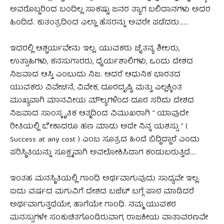
ಅವರೊಬ್ಬರಿಂದ ಬಂದಿಲ್ಲ ಸಾಕಷ್ಟು ಜನರ ತ್ಯಾಗ ಬಲಿದಾನಗಳು ಅದರ
ಹಿಂದಿದೆ. ಕುತಂತ್ರದಿಂದ ಎಲ್ಲಾ ಹೆಸರನ್ನು ಅವರೇ ಪಡೆದರು……
ಇದರಲ್ಲಿ ಆಶ್ಚರ್ಯವೇನು ಇಲ್ಲ. ಯುವಕರು ಚೈತನ್ಯ ಶೀಲರು,
ಉತ್ಸಾಹಿಗಳು, ಕನಸುಗಾರರು, ಧೈರ್ಯಶಾಲಿಗಳು, ಒಂದು ದೇಶದ
ನಿಜವಾದ ಆಸ್ತಿ ಎಂಬುದು ನಿಜ. ಆದರೆ ಆಧುನಿಕ ಭಾರತದ
ಯುವಕರು ವಿವೇಚನೆ, ವಿವೇಕ, ದೂರದೃಷ್ಟಿ ಮತ್ತು ಎಲ್ಲಕ್ಕಿಂತ
ಮುಖ್ಯವಾಗಿ ಮಾನವೀಯ ಮೌಲ್ಯಗಳಿಂದ ದೂರ ಸರಿದು ದೇಶದ
ನಿಜವಾದ ಸಾಂಸ್ಕೃತಿಕ ಆತ್ಮದಿಂದ ವಿಮುಖರಾಗಿ ” ಯಾವುದೇ
ರೀತಿಯಲ್ಲಿ ಬೇಕಾದರೂ ಹಣ ಮಾಡು ಅದೇ ನಿನ್ನ ಯಶಸ್ಸು ” (
Success at any cost ) ಎಂಬ ಸೂತ್ರದ ಹಿಂದೆ ಬಿದ್ದಿದ್ದಾರೆ ಎಂದು
ಪರಿಸ್ಥಿತಿಯನ್ನು ಸೂಕ್ಷ್ಮವಾಗಿ ಅವಲೋಕಿಸಿದಾಗ ಕಂಡುಬರುತ್ತಿದೆ….
ಇಂತಹ ಮನಸ್ಥಿತಿಯಲ್ಲಿ ಗಾಂಧಿ ಅರ್ಥವಾಗುವುದು ಸಾಧ್ಯವೇ ಇಲ್ಲ.
ಐದು ವರ್ಷದ ಮಗುವಿಗೆ ದೇಶದ ಬಜೆಟ್ ಬಗ್ಗೆ ಪಾಠ ಮಾಡಿದರೆ
ಅರ್ಥವಾಗುತ್ತದೆಯೇ, ಹಾಗೆಯೇ ಗಾಂಧಿ. ನಮ್ಮ ಯುವಕರ
ಮನಸ್ಸುಗಳೇ ಸಂಕುಚಿತಗೊಂಡಿರುವಾಗ, ರಾಜಕೀಯ ವಾತಾವರಣವೇ