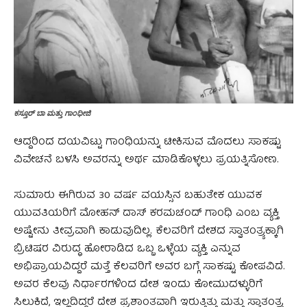
ಕಸ್ತೂರ್‌ ಬಾ ಮತ್ತು ಗಾಂಧೀಜಿ
ಆದ್ದರಿಂದ ದಯವಿಟ್ಟು ಗಾಂಧಿಯನ್ನು ಟೀಕಿಸುವ ಮೊದಲು ಸಾಕಷ್ಟು
ವಿವೇಚನೆ ಬಳಸಿ ಅವರನ್ನು ಅರ್ಥ ಮಾಡಿಕೊಳ್ಳಲು ಪ್ರಯತ್ನಿಸೋಣ.
ಸುಮಾರು ಈಗಿರುವ 30 ವರ್ಷ ವಯಸ್ಸಿನ ಬಹುತೇಕ ಯುವಕ
ಯುವತಿಯರಿಗೆ ಮೋಹನ್ ದಾಸ್ ಕರಮಚಂದ್ ಗಾಂಧಿ ಎಂಬ ವ್ಯಕ್ತಿ
ಅಷ್ಟೇನು ತೀವ್ರವಾಗಿ ಕಾಡುವುದಿಲ್ಲ. ಕೆಲವರಿಗೆ ದೇಶದ ಸ್ವಾತಂತ್ರ್ಯಕ್ಕಾಗಿ
ಬ್ರಿಟಿಷರ ವಿರುದ್ಧ ಹೋರಾಡಿದ ಒಬ್ಬ ಒಳ್ಳೆಯ ವ್ಯಕ್ತಿ ಎನ್ನುವ
ಅಭಿಪ್ರಾಯವಿದ್ದರೆ ಮತ್ತೆ ಕೆಲವರಿಗೆ ಅವರ ಬಗ್ಗೆ ಸಾಕಷ್ಟು ಕೋಪವಿದೆ.
ಅವರ ಕೆಲವು ನಿರ್ಧಾರಗಳಿಂದ ದೇಶ ಇಂದು ಕೋಮುದಳ್ಳುರಿಗೆ
ಸಿಲುಕಿದೆ, ಇಲ್ಲದಿದ್ದರೆ ದೇಶ ಪ್ರಶಾಂತವಾಗಿ ಇರುತ್ತಿತ್ತು ಮತ್ತು ಸ್ವಾತಂತ್ರ್ಯ