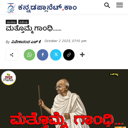
ಅಂಕಣ
ವಿಶೇಷ
ಮತ್ತೊಮ್ಮೆ ಗಾಂಧಿ……
October 2 2025, 07:10 pm
By
ವಿವೇಕಾನಂದ ಎಚ್ ಕೆ