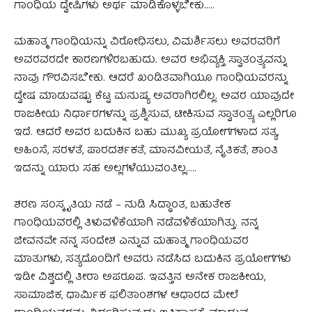
ಗಾಂಧಿಯ ದ್ವೇಷಿಗಳು ಅರ್ಥ ಮಾಡಿಕೊಳ್ಳಬೇಕು…..
ಮಹಾತ್ಮ ಗಾಂಧಿಯನ್ನು ವಿರೋಧಿಸಲು, ವಿಮರ್ಶಿಸಲು ಅವರವರಿಗೆ
ಅವರವರದೇ ಕಾರಣಗಳಿರಬಹುದು. ಅವರ ಅಭಿವ್ಯಕ್ತಿ ಸ್ವಾತಂತ್ರ್ಯವನ್ನು
ನಾವು ಗೌರವಿಸಬೇಕು. ಆದರೆ ಖಂಡಿತವಾಗಿಯೂ ಗಾಂಧಿಯವರನ್ನು
ದ್ವೇಷ ಮಾಡುವಷ್ಟು ಕೆಟ್ಟ ಮನುಷ್ಯ ಅವರಾಗಿರಲಿಲ್ಲ. ಅವರ ಯಾವುದೇ
ರಾಜಕೀಯ ನಿರ್ಧಾರಗಳನ್ನು ಪ್ರಶ್ನಿಸುವ, ಟೀಕಿಸುವ ಸ್ವಾತಂತ್ರ್ಯ ಎಲ್ಲರಿಗೂ
ಇದೆ. ಆದರೆ ಅವರ ಬದುಕಿನ ಬಹು ಮುಖ್ಯ ಪ್ರಯೋಗಗಳಾದ ಸತ್ಯ,
ಅಹಿಂಸೆ, ಸರಳತೆ, ಪಾರದರ್ಶಕತೆ, ಮಾನವೀಯತೆ, ನೈತಿಕತೆ, ಶಾಂತಿ
ಇದನ್ನು ಯಾರು ಸಹ ಅಲ್ಲಗಳೆಯುವಂತಿಲ್ಲ…..
ಶರಣ ಸಂಸ್ಕೃತಿಯ ನಡೆ – ನುಡಿ ಸಿದ್ಧಾಂತ, ಬಹುತೇಕ
ಗಾಂಧಿಯವರಲ್ಲಿ ತಿಳುವಳಿಕೆಯಾಗಿ ನಡೆವಳಿಕೆಯಾಗಿತ್ತು. ನನ್ನ
ಜೀವನವೇ ನನ್ನ ಸಂದೇಶ ಎನ್ನುವ ಮಹಾತ್ಮ ಗಾಂಧಿಯವರ
ಮಾತುಗಳು, ಸತ್ಯದೊಂದಿಗೆ ಅವರು ನಡೆಸಿದ ಬದುಕಿನ ಪ್ರಯೋಗಗಳು
ಇಡೀ ವಿಶ್ವದಲ್ಲಿ ತೀರಾ ಅಪರೂಪ. ಇವತ್ತಿನ ಅನೇಕ ರಾಜಕೀಯ,
ಸಾಮಾಜಿಕ, ಧಾರ್ಮಿಕ ಫಲಿತಾಂಶಗಳ ಆಧಾರದ ಮೇಲೆ