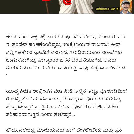
ಕಳೆದ ವರ್ಷ ಎಕ್ಸ್ ನಲ್ಲಿ ಭಾರತದ ಪ್ರಧಾನಿ ನರೇಂದ್ರ ಮೋದಿಯವರು
ಈ ಸಂದೇಶ ಹಂಚಿಕೊಂಡಿದ್ದರು, “ಉಕ್ರೇನಿಯನ್ ರಾಜಧಾನಿ ಕೀವ್
ನಲ್ಲಿ ಗಾಂಧೀಜಿ ಪ್ರತಿಮೆಗೆ ನಮಿಸಿದೆ. ಗಾಂಧೀಜಿಯವರ ಚಿಂತನೆಗಳು
ಜಾಗತಿಕವಾಗಿದ್ದು, ಕೋಟ್ಯಂತರ ಜನರ ಭರವಸೆಯಾಗಿದೆ. ಅವರು
ತೋರಿದ ಮಾನವೀಯತೆಯ ಹಾದಿಯಲ್ಲಿ ನಾವು ಹೆಜ್ಜೆ ಹಾಕಬೇಕಾಗಿದೆ
”
ಯುದ್ಧ ಪೀಡಿತ ಉಕ್ರೇನ್‌ಗೆ ಭೇಟಿ ನೀಡಿ ಅಲ್ಲಿನ ಅಧ್ಯಕ್ಷ ವೊಲೊಡಿಮಿರ್
ಝೆಲೆನ್ಸ್ಕಿ ಜೊತೆ ಮಾತನಾಡುತ್ತಾ ಮಹಾತ್ಮ ಗಾಂಧಿಯವರ ಹೆಸರನ್ನು
ಪ್ರಸ್ತಾಪಿಸಿದ್ದಾರೆ. ಜಗತ್ತಿನ ಶಾಂತಿಗೆ ಗಾಂಧೀಜಿಯವರ ಚಿಂತನೆಗಳು
ಪರಿಹಾರವಾಗುತ್ತದೆ ಎಂದು ಹೇಳಿದ್ದಾರೆ….
ಹೌದು, ನರೇಂದ್ರ ಮೋದಿಯವರು ಹಾಗೆ ಹೇಳಲೇಬೇಕು ಮತ್ತು ಪ್ರತಿ