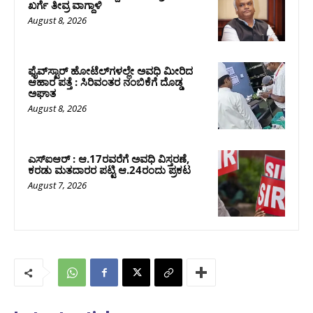
ಖರ್ಗೆ ತೀವ್ರ ವಾಗ್ದಾಳಿ
August 8, 2026
ಫೈವ್‌ಸ್ಟಾರ್ ಹೋಟೆಲ್‌ಗಳಲ್ಲೇ ಅವಧಿ ಮೀರಿದ
ಆಹಾರ ಪತ್ತೆ : ಸಿರಿವಂತರ ನಂಬಿಕೆಗೆ ದೊಡ್ಡ
ಅಘಾತ
August 8, 2026
ಎಸ್‌ಐಆರ್‌ : ಆ.17ರವರೆಗೆ ಅವಧಿ ವಿಸ್ತರಣೆ,
ಕರಡು ಮತದಾರರ ಪಟ್ಟಿ ಆ.24ರಂದು ಪ್ರಕಟ
August 7, 2026