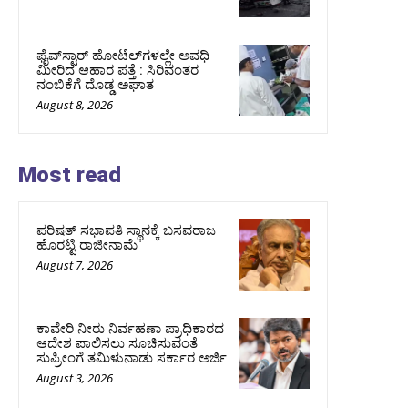
ಫೈವ್‌ಸ್ಟಾರ್ ಹೋಟೆಲ್‌ಗಳಲ್ಲೇ ಅವಧಿ
ಮೀರಿದ ಆಹಾರ ಪತ್ತೆ : ಸಿರಿವಂತರ
ನಂಬಿಕೆಗೆ ದೊಡ್ಡ ಅಘಾತ
August 8, 2026
Most read
ಪರಿಷತ್‌ ಸಭಾಪತಿ ಸ್ಥಾನಕ್ಕೆ ಬಸವರಾಜ
ಹೊರಟ್ಟಿ ರಾಜೀನಾಮೆ
August 7, 2026
ಕಾವೇರಿ ನೀರು ನಿರ್ವಹಣಾ ಪ್ರಾಧಿಕಾರದ
ಆದೇಶ ಪಾಲಿಸಲು ಸೂಚಿಸುವಂತೆ
ಸುಪ್ರೀಂಗೆ ತಮಿಳುನಾಡು ಸರ್ಕಾರ ಅರ್ಜಿ
August 3, 2026