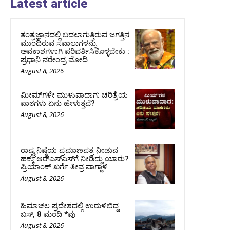
Latest article
ತಂತ್ರಜ್ಞಾನದಲ್ಲಿ ಬದಲಾಗುತ್ತಿರುವ ಜಗತ್ತಿನ
ಮುಂದಿರುವ ಸವಾಲುಗಳನ್ನು
ಅವಕಾಶಗಳಾಗಿ ಪರಿವರ್ತಿಸಿಕೊಳ್ಳಬೇಕು :
ಪ್ರಧಾನಿ ನರೇಂದ್ರ ಮೋದಿ
August 8, 2026
ಮೀಮ್‌ಗಳೇ ಮುಳುವಾದಾಗ: ಚರಿತ್ರೆಯ
ಪಾಠಗಳು ಏನು ಹೇಳುತ್ತವೆ?
August 8, 2026
ರಾಷ್ಟ್ರನಿಷ್ಠೆಯ ಪ್ರಮಾಣಪತ್ರ ನೀಡುವ
ಹಕ್ಕು ಆರ್‌ಎಸ್‌ಎಸ್‌ಗೆ ನೀಡಿದ್ದು ಯಾರು?
ಪ್ರಿಯಾಂಕ್ ಖರ್ಗೆ ತೀವ್ರ ವಾಗ್ದಾಳಿ
August 8, 2026
ಹಿಮಾಚಲ ಪ್ರದೇಶದಲ್ಲಿ ಉರುಳಿಬಿದ್ದ
ಬಸ್‌, 8 ಮಂದಿ *ವು
August 8, 2026