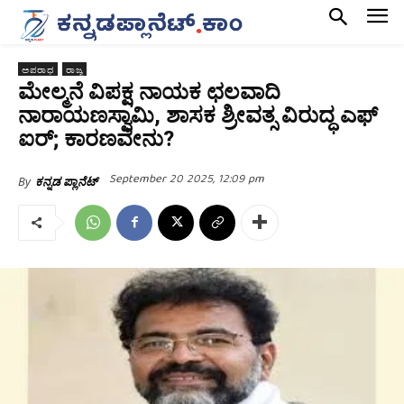
ಅಪರಾಧ
ರಾಜ್ಯ
ಮೇಲ್ಮನೆ ವಿಪಕ್ಷ ನಾಯಕ ಛಲವಾದಿ
ನಾರಾಯಣಸ್ವಾಮಿ, ಶಾಸಕ ಶ್ರೀವತ್ಸ ವಿರುದ್ಧ ಎಫ್‌
ಐರ್; ಕಾರಣವೇನು?
September 20 2025, 12:09 pm
By
ಕನ್ನಡ ಪ್ಲಾನೆಟ್