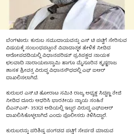
ಬೆಂಗಳೂರು: ಕುರುಬ ಸಮುದಾಯವನ್ನು ಎಸ್‌ ಟಿ ಪಟ್ಟಿಗೆ ಸೇರಿಸುವ
ವಿಷಯಕ್ಕೆ ಸಂಬಂಧಪಟ್ಟಂತೆ ವಿವಾದಾತ್ಮಕ ಹೇಳಿಕೆ ನೀಡಿದ
ಆರೋಪದಡಿಯಲ್ಲಿ ವಿಧಾನಪರಿಷತ್‌ ಪ್ರತಿಪಕ್ಷದ ನಾಯಕ
ಛಲವಾದಿ ನಾರಾಯಣಸ್ವಾಮಿ ಹಾಗೂ ಮೈಸೂರಿನ ಕೃಷ್ಣರಾಜ
ಶಾಸಕ ಶ್ರೀವತ್ಸ ವಿರುದ್ಧ ವಿಧಾನಸೌಧದಲ್ಲಿ ಎಫ್‌ ಐಆರ್‌
ದಾಖಲಿಸಲಾಗಿದೆ.
ಕುರುಬರ ಎಸ್.ಟಿ ಹೋರಾಟ ಸಮಿತಿ ರಾಜ್ಯ ಅಧ್ಯಕ್ಷ ಸಿದ್ದಣ್ಣ ತೇಜಿ
ನೀಡಿದ ದೂರು ಆಧರಿಸಿ ಭಾರತೀಯ ನ್ಯಾಯ ಸಂಹಿತೆ
ಬಿಎನ್‌ಎಸ್- 353(2) ಅಡಿಯಲ್ಲಿ ಇಬ್ಬರ ವಿರುದ್ಧ ಎಫ್‌ಐಆ‌ರ್
ದಾಖಲಿಸಿಕೊಳ್ಳಲಾಗಿದೆ ಎಂದು ಪೊಲೀಸರು ತಿಳಿಸಿದ್ದಾರೆ.
ಕುರುಬರನ್ನು ಪರಿಶಿಷ್ಟ ಪಂಗಡದ ಪಟ್ಟಿಗೆ ಸೇರ್ಪಡೆ ಮಾಡುವ