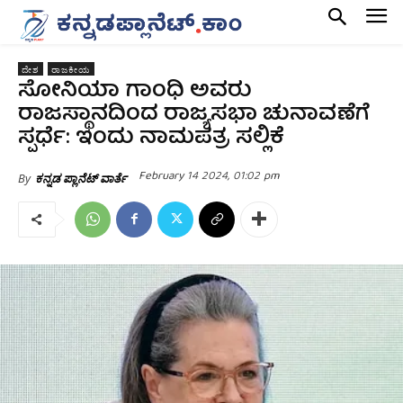
ದೇಶ
ರಾಜಕೀಯ
ಸೋನಿಯಾ ಗಾಂಧಿ ಅವರು
ರಾಜಸ್ಥಾನದಿಂದ ರಾಜ್ಯಸಭಾ ಚುನಾವಣೆಗೆ
ಸ್ಪರ್ಧೆ: ಇಂದು ನಾಮಪತ್ರ ಸಲ್ಲಿಕೆ
February 14 2024, 01:02 pm
By
ಕನ್ನಡ ಪ್ಲಾನೆಟ್ ವಾರ್ತೆ