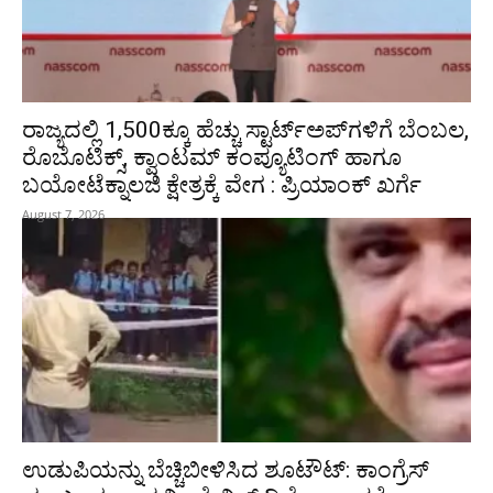
ರಾಜ್ಯದಲ್ಲಿ 1,500ಕ್ಕೂ ಹೆಚ್ಚು ಸ್ಟಾರ್ಟ್‌ಅಪ್‌ಗಳಿಗೆ ಬೆಂಬಲ,
ರೊಬೊಟಿಕ್ಸ್, ಕ್ವಾಂಟಮ್ ಕಂಪ್ಯೂಟಿಂಗ್ ಹಾಗೂ
ಬಯೋಟೆಕ್ನಾಲಜಿ ಕ್ಷೇತ್ರಕ್ಕೆ ವೇಗ : ಪ್ರಿಯಾಂಕ್‌ ಖರ್ಗೆ
August 7, 2026
ಉಡುಪಿಯನ್ನು ಬೆಚ್ಚಿಬೀಳಿಸಿದ ಶೂಟೌಟ್‌: ಕಾಂಗ್ರೆಸ್‌