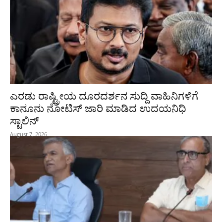
ಎರಡು ರಾಷ್ಟ್ರೀಯ ದೂರದರ್ಶನ ಸುದ್ದಿ ವಾಹಿನಿಗಳಿಗೆ
ಕಾನೂನು ನೋಟಿಸ್ ಜಾರಿ ಮಾಡಿದ ಉದಯನಿಧಿ
ಸ್ಟಾಲಿನ್
August 7, 2026