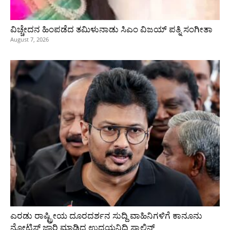
ವಿಚ್ಚೇದನ ಹಿಂಪಡೆದ ತಮಿಳುನಾಡು ಸಿಎಂ ವಿಜಯ್‌ ಪತ್ನಿ ಸಂಗೀತಾ
August 7, 2026
ಎರಡು ರಾಷ್ಟ್ರೀಯ ದೂರದರ್ಶನ ಸುದ್ದಿ ವಾಹಿನಿಗಳಿಗೆ ಕಾನೂನು
ನೋಟಿಸ್ ಜಾರಿ ಮಾಡಿದ ಉದಯನಿಧಿ ಸ್ಟಾಲಿನ್