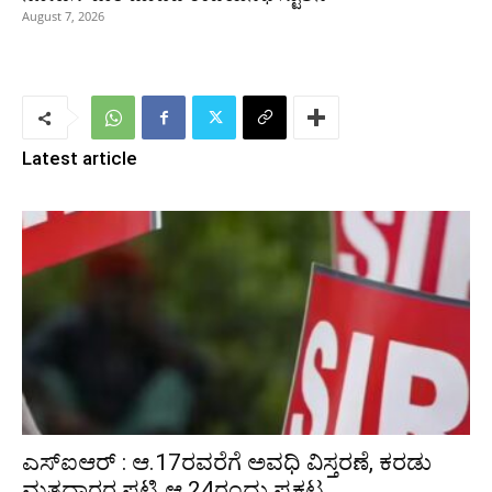
August 7, 2026
Latest article
ಎಸ್‌ಐಆರ್‌ : ಆ.17ರವರೆಗೆ ಅವಧಿ ವಿಸ್ತರಣೆ, ಕರಡು
ಮತದಾರರ ಪಟ್ಟಿ ಆ.24ರಂದು ಪ್ರಕಟ