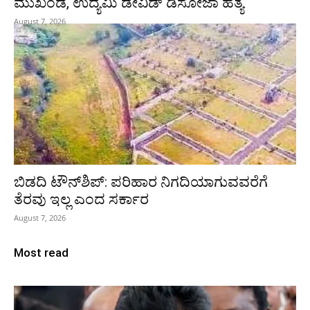
ಮುಖಂಡ, ಉದ್ಯಮಿ ಡೇವಿಡ್ ಡಿಸೋಜಾ ಹತ್ಯೆ
August 7, 2026
ಬಿಡದಿ ಟೌನ್‌ಶಿಪ್‌: ಪರಿಹಾರ ನಿಗದಿಯಾಗುವವರೆಗೆ
ತೆರವು ಇಲ್ಲ ಎಂದ ಸರ್ಕಾರ
August 7, 2026
Most read