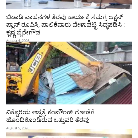
ಬಿಡಾಡಿ ವಾಹನಗಳ ತೆರವು ಕಾರ್ಯಕ್ಕೆ ಸಮಗ್ರ ಆಕ್ಷನ್
ಪ್ಲಾನ್ ರೂಪಿಸಿ, ಪಾಲಿಕೆವಾರು ವೇಳಾಪಟ್ಟಿ ಸಿದ್ಧಪಡಿಸಿ :
ಕೃಷ್ಣ ಬೈರೇಗೌಡ
August 4, 2026
ವಿಕ್ಟೊರಿಯ ಆಸ್ಪತ್ರೆ ಕಂಪೌಂಡ್ ಗೋಡೆಗೆ
ಹೊಂದಿಕೊಂಡಿರುವ ಒತ್ತುವರಿ ತೆರವು
August 5, 2026