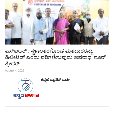
ಎಸ್‌ಐಆರ್ : ಸ್ಥಳಾಂತರಗೊಂಡ ಮತದಾರರನ್ನು
ಡಿಲೀಟೆಡ್ ಎಂದು ಪರಿಗಣಿಸುವುದು ಅಪರಾಧ: ನೂರ್
ಶ್ರೀಧರ್
August 4, 2026
ಕನ್ನಡ ಪ್ಲಾನೆಟ್ ವಾರ್ತೆ