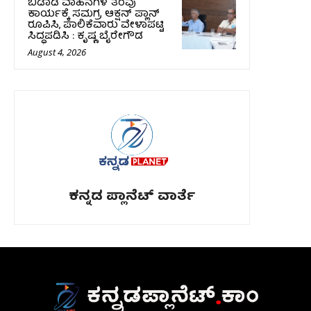
ಬಿಡಾಡಿ ವಾಹನಗಳ ತೆರವು
ಕಾರ್ಯಕ್ಕೆ ಸಮಗ್ರ ಆಕ್ಷನ್ ಪ್ಲಾನ್
ರೂಪಿಸಿ, ಪಾಲಿಕೆವಾರು ವೇಳಾಪಟ್ಟಿ
ಸಿದ್ಧಪಡಿಸಿ : ಕೃಷ್ಣ ಬೈರೇಗೌಡ
August 4, 2026
ಕನ್ನಡ ಪ್ಲಾನೆಟ್ ವಾರ್ತೆ