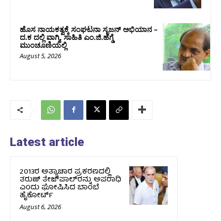
ಹೊಸ ನಾಯಕತ್ವಕ್ಕೆ ಸಂಘಟನಾ ಸೃಜನ್ ಅಭಿಯಾನ –
ದ.ಕ ದಲ್ಲಿ ವಾಗ್ಮಿ, ಸಾಹಿತಿ ಎಂ.ಜಿ.ಹೆಗ್ಡೆ
ಮುಂಚೂಣಿಯಲ್ಲಿ
August 5, 2026
Latest article
2013ರ ಅತ್ಯಾಚಾರ ಪ್ರಕರಣದಲ್ಲಿ
ತರುಣ್ ತೇಜ್‌ಪಾಲ್‌ರನ್ನು ಅಪರಾಧಿ
ಎಂದು ಘೋಷಿಸಿದ ಬಾಂಬೆ
ಹೈಕೋರ್ಟ್
August 6, 2026