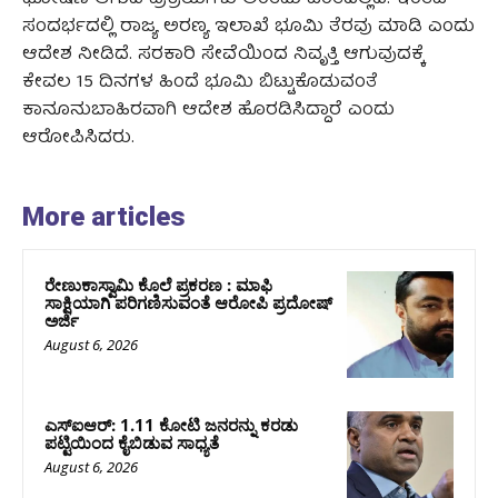
ಸಂದರ್ಭದಲ್ಲಿ ರಾಜ್ಯ ಅರಣ್ಯ ಇಲಾಖೆ ಭೂಮಿ ತೆರವು ಮಾಡಿ ಎಂದು
ಆದೇಶ ನೀಡಿದೆ. ಸರಕಾರಿ ಸೇವೆಯಿಂದ ನಿವೃತ್ತಿ ಆಗುವುದಕ್ಕೆ
ಕೇವಲ 15 ದಿನಗಳ ಹಿಂದೆ ಭೂಮಿ ಬಿಟ್ಟುಕೊಡುವಂತೆ
ಕಾನೂನುಬಾಹಿರವಾಗಿ ಆದೇಶ ಹೊರಡಿಸಿದ್ದಾರೆ ಎಂದು
ಆರೋಪಿಸಿದರು.
More articles
ರೇಣುಕಾಸ್ವಾಮಿ ಕೊಲೆ ಪ್ರಕರಣ : ಮಾಫಿ
ಸಾಕ್ಷಿಯಾಗಿ ಪರಿಗಣಿಸುವಂತೆ ಆರೋಪಿ ಪ್ರದೋಷ್‌
ಅರ್ಜಿ
August 6, 2026
ಎಸ್‌ಐಆರ್‌: 1.11 ಕೋಟಿ ಜನರನ್ನು ಕರಡು
ಪಟ್ಟಿಯಿಂದ ಕೈಬಿಡುವ ಸಾಧ್ಯತೆ
August 6, 2026