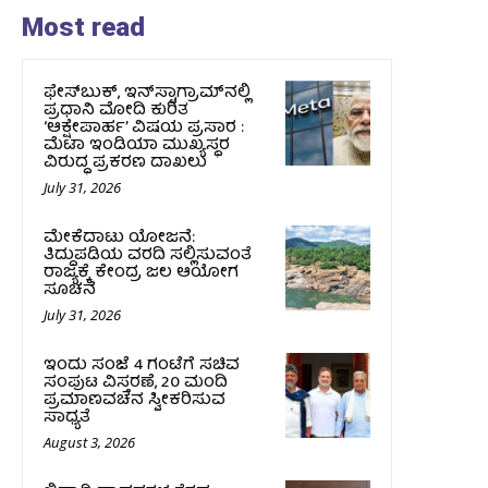
Most read
ಫೇಸ್‌ಬುಕ್, ಇನ್‌ಸ್ಟಾಗ್ರಾಮ್‌ನಲ್ಲಿ
ಪ್ರಧಾನಿ ಮೋದಿ ಕುರಿತ
‘ಆಕ್ಷೇಪಾರ್ಹ’ ವಿಷಯ ಪ್ರಸಾರ :
ಮೆಟಾ ಇಂಡಿಯಾ ಮುಖ್ಯಸ್ಥರ
ವಿರುದ್ಧ ಪ್ರಕರಣ ದಾಖಲು
July 31, 2026
ಮೇಕೆದಾಟು ಯೋಜನೆ:
ತಿದ್ದುಪಡಿಯ ವರದಿ ಸಲ್ಲಿಸುವಂತೆ
ರಾಜ್ಯಕ್ಕೆ ಕೇಂದ್ರ ಜಲ ಆಯೋಗ
ಸೂಚನೆ
July 31, 2026
ಇಂದು ಸಂಜೆ 4 ಗಂಟೆಗೆ ಸಚಿವ
ಸಂಪುಟ ವಿಸ್ತರಣೆ, 20 ಮಂದಿ
ಪ್ರಮಾಣವಚನ ಸ್ವೀಕರಿಸುವ
ಸಾಧ್ಯತೆ
August 3, 2026