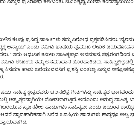
ಡಬಾರದು ಎನ್ನುವ ಪ್ರತಿರೋಧ ಕೇಳಿಬಂತು. ಟಿ.ಎಂ.ಕೃಷ್ಣ, ಮೀನಾ ಕಂದಸ್ವಾಮಿ
ಿಳಿನ ಕೆಲವು ಪ್ರಸಿದ್ದ ಸಾಹಿತಿಗಳು ತಮ್ಮ ವಿರೋಧ ವ್ಯಕ್ತಪಡಿಸಿದರು. “ವೈರಮು
ಾಹಿತ್ಯಕ್ಕೆ ಅನ್ಯಾಯ” ಎಂದು ತಮಿಳು ಭಾಷೆಯ ಪ್ರಮುಖ ಲೇಖಕ ಜಯಮೋಹನ
ೆದರು. ” ಇದು ಆಧುನಿಕ ತಮಿಳು ಸಾಹಿತ್ಯಕ್ಕಾದ ಅವಮಾನ, ಚಿತ್ರರಂಗದಿಂದ
 ತಮಿಳು ಲೇಖಕರು ತಮ್ಮ ಅಸಮಾಧಾನ ಹೊರಹಾಕಿದರು. ಸಾಹಿತ್ಯಕ್ಷೇತ್ರದಲ್ಲ
 ಸಿನೆಮಾ ಹಾಡು ಬರೆಯುವವನಿಗೆ ಪ್ರಶಸ್ತಿ ಬಂತಲ್ಲಾ ಎನ್ನುವ ಆಕ್ರೋಶಕ್
ೆ.
ಷೆಯ ಸಾಹಿತ್ಯ ಕ್ಷೇತ್ರದವರು ಚಲನಚಿತ್ರ ಗೀತೆಗಳನ್ನು ಸಾಹಿತ್ಯದ ಭಾಗವೆಂದು
ಯಲ್ಲಿ ಅಸ್ಪೃಶ್ಯರನ್ನಾಗಿಯೇ ನೋಡಲಾಗುತ್ತಿದೆ. ಅದೊಂದು ಆಶುದ್ಧ ಸಾಹಿತ್ಯ, ಬಾ
ಾಕ್ಕಾಗಿಬರೆಯುವ ಸೃಜನಶೀಲ ಹಾಡುಗಳೂ ಸಾಹಿತ್ಯವೇ ಎಂದು ಜಯಂತ ಕಾಯ್ಕಿಣ
ರೆ. ಆದರೆ ವ್ಯಾವಹಾರಿಕವಾಗಿ ಬರೆದ ಜನಪ್ರಿಯ ಹಾಡುಗಳು ಕಾವ್ಯವೂ ಅಲ್ಲ,
ಿಪ್ರಾಯವಾಗಿದೆ.