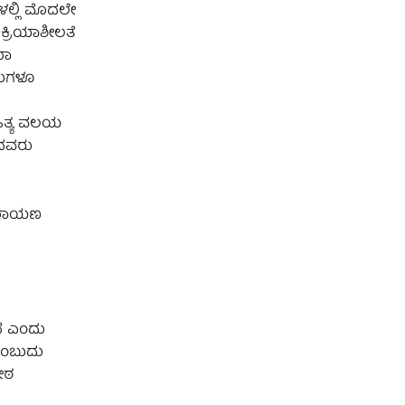
ಳಲ್ಲಿ ಮೊದಲೇ
ಕ್ರಿಯಾಶೀಲತೆ
ಮಾ
ಾಡುಗಳೂ
ಹಿತ್ಯ ವಲಯ
್ರದವರು
 ರಾಮಾಯಣ
ದೆ ಎಂದು
 ಎಂಬುದು
ೀಠ