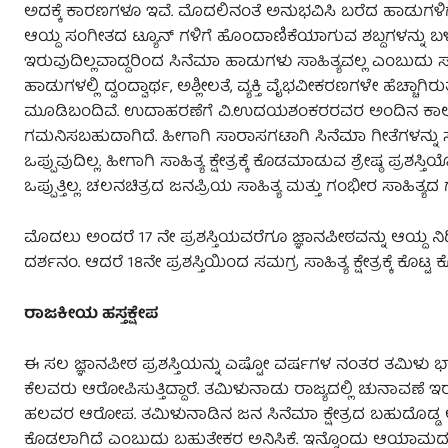
ಅದಕ್ಕೆ ಕಾರಣಗಳೂ ಇವೆ. ಮೊದಲಿನಂತೆ ಅನುಭವಿಸಿ ಬರೆದ ಹಾಡುಗಳಿಗೆ 
ಆಯ್ದ ಸಂಗೀತದ ಟ್ಯೂನ್ ಗಳಿಗೆ ಹೊಂದಾಣಿಕೆಯಾಗುವ ಶಬ್ದಗಳನ್ನು ಬಳ
ಇರುವುದಿಲ್ಲವಾದ್ದರಿಂದ ಸಿನೆಮಾ ಹಾಡುಗಳು ಸಾಹಿತ್ಯವಲ್ಲ ಎಂಬುದು 
ಹಾಡುಗಳಲ್ಲಿ ದ್ವಂದ್ವಾರ್ಥ, ಅಶ್ಲೀಲತೆ, ವ್ಯಕ್ತಿ ವೈಭವೀಕರಣಗಳೇ ಹೆಚ
ಮೂಡಿಬಂದಿವೆ. ಉದಾಹರಣೆಗೆ ವಿ.ಉದಯಶಂಕರರವರ ಅಂದಿನ ಕಾಲ
ಗಮನಿಸಬಹುದಾಗಿದೆ. ಹೀಗಾಗಿ ಸಾರಾಸಗಟಾಗಿ ಸಿನೆಮಾ ಗೀತೆಗಳನ್ನು ಸಾಹ
ಒಪ್ಪುವುದಿಲ್ಲ. ಹೀಗಾಗಿ ಸಾಹಿತ್ಯ ಕ್ಷೇತ್ರಕ್ಕೆ ಕೊಡಮಾಡುವ ಶ್ರೇಷ್ಠ ಪ್ರಶಸ
ಒಪ್ಪುತ್ತಿಲ್ಲ. ಚಲನಚಿತ್ರದ ಜನಪ್ರಿಯ ಸಾಹಿತ್ಯ ಮತ್ತು ಗಂಭೀರ ಸಾ
ಮೊದಲು ಅಂದರೆ 17 ನೇ ಪ್ರಶಸ್ತಿಯವರೆಗೂ ಜ್ಞಾನಪೀಠವನ್ನು ಆಯ್ದ ನಿರ್
ದರ್ಶನಂ. ಆದರೆ 18ನೇ ಪ್ರಶಸ್ತಿಯಿಂದ ಸಮಗ್ರ ಸಾಹಿತ್ಯ ಕ್ಷೇತ್ರಕ್ಕೆ ಕೊಟ
ರಾಜಕೀಯ ಹಸ್ತಕ್ಷೇಪ
ಈ ಸಲ ಜ್ಞಾನಪೀಠ ಪ್ರಶಸ್ತಿಯನ್ನು ಎಷ್ಟೋ ವರ್ಷಗಳ ನಂತರ ತಮಿಳು ಭ
ಕೆಲವರು ಆರೋಪಿಸುತ್ತಿದ್ದಾರೆ. ತಮಿಳುನಾಡು ರಾಜ್ಯದಲ್ಲಿ ಚುನಾವಣೆ
ಹಲವರ ಆರೋಪ. ತಮಿಳುನಾಡಿನ ಜನ ಸಿನೆಮಾ ಕ್ಷೇತ್ರದ ಬಹುದೊಡ್ಡ ಅ
ಕೊಡಲಾಗಿದೆ ಎಂಬುದು ಬಹುತೇಕರ ಅನಿಸಿಕೆ. ಇನ್ನೊಂದು ಆಯಾಮ