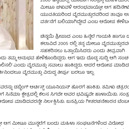
2000 ಇಸ್ವಿಯಲ್ಲಿ. ಯಾವಾಗ ಸಂತ್ರಸ್ತ ಮಹಿಳೆಯರಿಂ
ಮೀಟೂ ಚಳುವಳಿ ಆರಂಭವಾಯ್ತೋ ಆಗ ಹದಿನೇಳ
ಯುವತಿಯರಿಂದ ವೈರಮುತ್ತುರವರಿಂದ ತಾವೂ ಅ
ವರ್ತನೆಗೆ ಬಲಿಯಾಗಿದ್ದೇವೆ ಎಂಬ ಆರೋಪ ಕೇಳಿಬ
ಚಿನ್ಮಯಿ ಶ್ರೀಪಾದ ಎಂಬ ಹಿನ್ನೆಲೆ ಗಾಯಕಿ ಹಾಗೂ ಡಬ
ಕಲಾವಿದೆ 2005 ರಲ್ಲಿ ತನ್ನ ಮೇಲೂ ವೈರಮುತ್ತುರವ
ಸಹಕರಿಸಲು ಒತ್ತಾಯಿಸಿದರು ಎಂದು ತೀವ್ರವಾಗಿ
ು ತಮ್ಮ ಅನುಭವ ಹೇಳಿಕೊಂಡಿದ್ದರು. ಆಗ ಇದು ದೊಡ್ಡ ಸುದ್ದಿ ಆಗಿ ಸಂಚ
ೇಸು ದಾಖಲಿಸಲಿ’ ಎಂದು ವೈರಮುತ್ತು ಸವಾಲು ಹಾಕಿದ್ದರು. ಆದರೆ ಆರೋಪ ಮಾ
ನಿಂದಲೂ ವೈರಮುತ್ತು ವಿರುದ್ಧ ತೀರ್ಪು ಬರಲೂ ಇಲ್ಲ.
ು ಡಬ್ಬಿಂಗ್ ಆರ್ಟಿಸ್ಟ್ ಯೂನಿಯನ್ ಹೊರಗೆ ಹಾಕಿತು. ತಮಿಳು ಚಿತ್ರರ
ನೆಮಾ ಕ್ಷೇತ್ರದಲ್ಲಿ ಕೆಲಸ ಸಿಗದೇ ಅವರ ಭವಿಷ್ಯವೇ ಹಾಳಾಯಿತು. ಸಂತ್ರಸ್
ಪ ಮಾಡಿದವರನ್ನೇ ನಿರ್ಲಕ್ಷಿಸಿತು. ಜನಪ್ರಿಯ ಗೀತರಚನೆಕಾರನ ಬೆಂಬಲಕ್ಕ
ಆಯ್ತೋ ಆಗ ಮೀಟೂ ಮುನ್ನಲೆಗೆ ಬಂದು ಮಹಿಳಾ ಸಂಘಟನೆಗಳಿಂದ ವಿರೋಧ