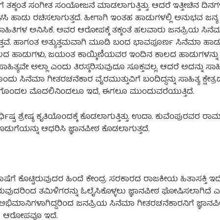
ತಕ್ಕಂತೆ ಸಂಗೀತ ಸಂಯೋಜನೆ ಮಾಡಲಾಗುತ್ತಿತ್ತು. ಆದರೆ ಇತ್ತೀಚಿನ ದಿನಗ
ಸಿ ಹಾಡು ರಚಿಸಲಾಗುತ್ತದೆ. ಹೀಗಾಗಿ ಇಂತಹ ಹಾಡುಗಳಲ್ಲಿ ಅನುಭವ ಜನ್ಯ 
ಸಾಹಿತಿಗಳ ಅನಿಸಿಕೆ. ಅವರ ಆರೋಪಕ್ಕೆ ತಕ್ಕಂತೆ ಹಲವಾರು ಜನಪ್ರಿಯ ಸಿನೆ
್ಚಾಗಿರುತ್ತವೆ. ಹಾಗಂತ ಅತ್ಯುತ್ತಮವಾಗಿ ಮೂಡಿ ಬಂದ ಭಾವಪೂರ್ಣ ಸಿನೆಮಾ ಹ
ದ ಹಾಡುಗಳು, ಜಯಂತ ಕಾಯ್ಕಿಣಿಯವರ ಇಂದಿನ ಕಾಲದ ಹಾಡುಗಳನ್ನು
ಿತ್ಯವೇ ಅಲ್ಲಾ ಎಂದು ತಿರಸ್ಕರಿಸುವುದೂ ಸೂಕ್ತವಲ್ಲ. ಆದರೆ ಅದನ್ನು ಸಾ
್ತಿಯೊಂದು ಸಿನೆಮಾ ಗೀತರಚನೆಕಾರ ವೈರಮುತ್ತುವಿಗೆ ಬಂದಿದ್ದನ್ನು ಸಾಹಿತ್ಯ ಕ್ಷೇತ
ಹಿತ್ಯದ ಗೊಂದಲ ಮೊದಲಿನಿಂದಲೂ ಇದೆ, ಈಗಲೂ ಮುಂದುವರೆಯುತ್ತಿದೆ.
ಧಿಷ್ಟ ಶ್ರೇಷ್ಠ ಕೃತಿಯೊಂದಕ್ಕೆ ಕೊಡಲಾಗುತ್ತಿತ್ತು. ಉದಾ. ಕುವೆಂಪುರವರ
್ಟ ಕೊಡುಗೆಯನ್ನು ಆಧರಿಸಿ ಜ್ಞಾನಪೀಠ ಕೊಡಲಾಗುತ್ತದೆ.
ಾಷೆಗೆ ಕೊಟ್ಟಿರುವುದರ ಹಿಂದೆ ಕೇಂದ್ರ ಸರಕಾರದ ರಾಜಕೀಯ ಹಿತಾಸಕ್ತಿ ಇ
 ಇರುವುದರಿಂದ ತಮಿಳಿಗರನ್ನು ಓಲೈಸಿಕೊಳ್ಳಲು ಜ್ಞಾನಪೀಠ ಘೋಷಿಸಲಾಗಿದೆ
ಭಿಮಾನಿಗಳಾಗಿದ್ದರಿಂದ ಜನಪ್ರಿಯ ಸಿನೆಮಾ ಗೀತರಚನೆಕಾರನಿಗೆ ಜ್ಞಾನಪ
ದ ಆರೋಪವೂ ಇದೆ.