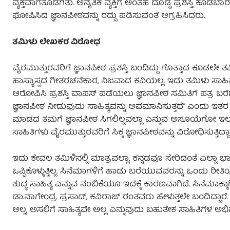
ವ್ಯಕ್ತವಾಗತೊಡಗಿತು. ಅನೈತಿಕ ವ್ಯಕ್ತಿಗೆ ಅಂತಹ ದೊಡ್ಡ ಪ್ರಶಸ್ತಿ ಕೊ
ಘೋಷಿಸಿದ ಜ್ಞಾನಪೀಠವನ್ನು ರದ್ದು ಪಡಿಸುವಂತೆ ಆಗ್ರಹಿಸಿದರು.
ತಮಿಳು ಲೇಖಕರ ವಿರೋಧ
ವೈರಮುತ್ತುರವರಿಗೆ ಜ್ಞಾನಪೀಠ ಪ್ರಶಸ್ತಿ ಬಂದಿದ್ದು ಗೊತ್ತಾದ ಕೂಡಲೇ ತಮ
ಹಾಸ್ಯಾಸ್ಪದ ಗೀತರಚನೆಕಾರ, ನಿಜವಾದ ಕವಿಯಲ್ಲ. ಇದು ತಮಿಳು ಸ
ಆರೋಪಿಸಿ ಪ್ರಶಸ್ತಿ ವಾಪಸ್ ಪಡೆಯಲು ಜ್ಞಾನಪೀಠ ಸಮಿತಿಗೆ ಪತ್ರ ಬರ
ಜ್ಞಾನಪೀಠ ನೀಡುವುದು ಸಾಹಿತ್ಯವನ್ನು ಅವಮಾನಿಸುತ್ತದೆ” ಎಂದು ಇತರ
ಮಾಡದ ತಮಗೆ ಜ್ಞಾನಪೀಠ ಸಿಗಲಿಲ್ಲವಲ್ಲಾ ಎನ್ನುವ ಅಸೂಯೆಗೋ ಇಲ್ಲಾ
ಸಾಹಿತಿಗಳು ವೈರಮುತ್ತುರವರಿಗೆ ಸಿಕ್ಕ ಜ್ಞಾನಪೀಠವನ್ನು ವಿರೋಧಿಸುತ್ತಿದ್ದಾರ
ಇದು ಕೇವಲ ತಮಿಳಿನಲ್ಲಿ ಮಾತ್ರವಲ್ಲಾ, ಕನ್ನಡವೂ ಸೇರಿದಂತೆ ಎಲ್ಲಾ ಭಾ
ಒಪ್ಪಿಕೊಳ್ಳುತ್ತಿಲ್ಲ. ಸಿನೆಮಾಗಳಿಗೆ ಹಾಡು ಬರೆಯುವವರನ್ನು ಒಂದು ರೀತಿ
ಶುದ್ಧ ಸಾಹಿತ್ಯ ಎನ್ನುವ ನಂಬಿಕೆಯೂ ಇದಕ್ಕೆ ಕಾರಣವಾಗಿದೆ. ಸಿನೆಮ
ಡಾ.ನಾಗೇಂದ್ರ ಪ್ರಸಾದ್, ಕವಿರಾಜ್ ರಂತವರು ಹೇಳುತ್ತಲೇ ಬಂದಿದ್ದಾ
ಅಲ್ಲ, ಅಸಲಿಗೆ ಸಾಹಿತ್ಯವೇ ಅಲ್ಲ ಎನ್ನುವುದು ಬಹುತೇಕ ಸಾಹಿತಿಗಳ ಅಭ