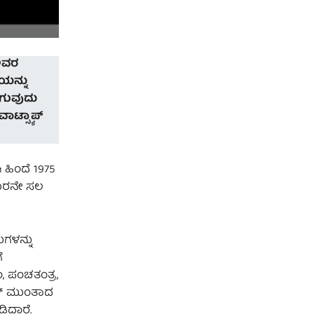
ಅವರ
ಯನ್ನು
ೂಗುವುದು
ಾಟ್ಸ್ಯಾಪ್‌
ಹಿಂದೆ 1975
 ಮೂರನೇ ಸಲ
ುಗಳನ್ನು
ೆ
, ಪಂಚತಂತ್ರ,
ಾಲ್ ಮುಂತಾದ
ದ್ದಾರೆ.