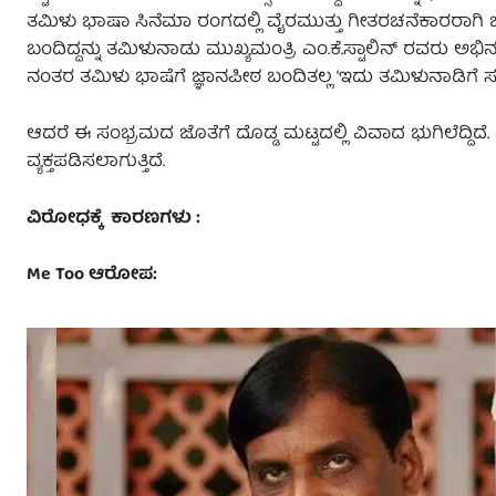
ತಮಿಳು ಭಾಷಾ ಸಿನೆಮಾ ರಂಗದಲ್ಲಿ ವೈರಮುತ್ತು ಗೀತರಚನೆಕಾರರಾಗಿ ಜನಪ್ರಿ
ಬಂದಿದ್ದನ್ನು ತಮಿಳುನಾಡು ಮುಖ್ಯಮಂತ್ರಿ ಎಂ.ಕೆ.ಸ್ಟಾಲಿನ್ ರವರು ಅ
ನಂತರ ತಮಿಳು ಭಾಷೆಗೆ ಜ್ಞಾನಪೀಠ ಬಂದಿತಲ್ಲ ‘ಇದು ತಮಿಳುನಾಡಿಗೆ ಸ
ಆದರೆ ಈ ಸಂಭ್ರಮದ ಜೊತೆಗೆ ದೊಡ್ಡ ಮಟ್ಟದಲ್ಲಿ ವಿವಾದ ಭುಗಿಲೆದ್ದ
ವ್ಯಕ್ತಪಡಿಸಲಾಗುತ್ತಿದೆ.
ವಿರೋಧಕ್ಕೆ ಕಾರಣಗಳು :
Me Too ಆರೋಪ: