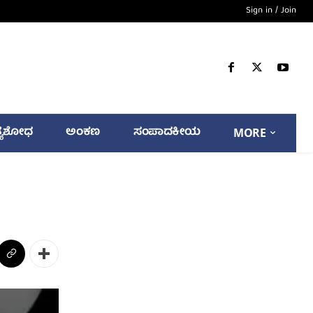
Sign in / Join
್ಯಶೋಧ
ಅಂಕಣ
ಸಂಪಾದಕೀಯ
MORE