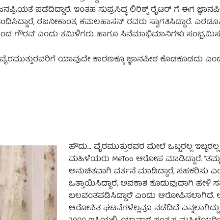
ಯತೆ ಪಡೆದಿದ್ದಾರೆ. ಇಂತಹ ಸುಪ್ರಸಿದ್ಧ ಲಿರಿಕ್ಸ್ ರೈಟರ್ ಗೆ ಈಗ ಜ್ಞಾನಪೀಠ
ಭಿನಂದಿಸಿದ್ದಾರೆ, ರಜನೀಕಾಂತ, ಕಮಲಹಾಸನ್ ರವರು ಸ್ವಾಗತಿಸಿದ್ದಾರೆ. ಎರ
ಂದ ಗೌರವ’ ಎಂದು ತಮಿಳಿಗರು ಹಾಗೂ ಸಿನೆಮಾಭಿಮಾನಿಗಳು ಸಂಭ್ರಮಿಸುತ್ತಿ
ಿದೆ. ವೈರಮುತ್ತುರವರಿಗೆ ಯಾವುದೇ ಕಾರಣಕ್ಕೂ ಜ್ಞಾನಪೀಠ ಕೊಡಕೂಡದು ಎ
ಹೌದು… ವೈರಮುತ್ತುರವರ ಮೇಲೆ ಒಬ್ಬರಲ್ಲ ಇಬ್ಬರಲ್ಲ
ಮಹಿಳೆಯರು MeToo ಆರೋಪ ಮಾಡಿದ್ದಾರೆ. “ತಮ್
ಅನುಚಿತವಾಗಿ ವರ್ತನೆ ಮಾಡಿದ್ದಾರೆ, ಸಹಕರಿಸು ಎ
ಒತ್ತಾಯಿಸಿದ್ದಾರೆ, ಅವಕಾಶ ಕೊಡುವುದಾಗಿ ಹೇಳಿ 
ಬಲವಂತಪಡಿಸಿದ್ದಾರೆ’ ಎಂದು ಆರೋಪಿಸಲಾಗಿದೆ.
ಆರೋಪಿತ ಘಟನೆಗಳೆಲ್ಲವೂ ನಡೆದಿದೆ ಎನ್ನಲಾಗಿದ್ದು