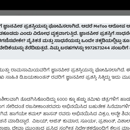
್ಞಾನಪೀಠ ಪ್ರಶಸ್ತಿಯನ್ನು ಘೋಷಿಸಲಾಗಿದೆ. ಆದರೆ MeToo ಆರೋಪ 
ು ಎಂದು ವಿರೋಧ ವ್ಯಕ್ತವಾಗುತ್ತಿದೆ. ಜ್ಞಾನಪೀಠ ಪ್ರಶಸ್ತಿಗೆ ಸಾಧನೆ
ಿಸಬೇಕೇ? ನೈತಿಕತೆ ಮತ್ತು ಸಾಧನೆಯನ್ನು ಒಂದೇ ತಕ್ಕಡಿಯಲ್ಲಿಟ್ಟು ತ
ೆ ವೇದಿಕೆಯನ್ನು ತೆರೆದಿಡುತ್ತದೆ. ನಿಮ್ಮ ಬರಹಗಳನ್ನು 9972673244 ನಂಬರಿಗೆ ವ
ತ್ತು ರಾಮಸಾಮಿಯವರಿಗೆ ಜ್ಞಾನಪೀಠ ಪ್ರಶಸ್ತಿಯನ್ನು ಘೋಷಿಸಲಾಗಿದೆ. ಈ 
ಿಳು ಸಾಹಿತಿ ಡಿ.ಜಯಕಾಂತನ್ ರವರಿಗೆ ಜ್ಞಾನಪೀಠ ಪ್ರಶಸ್ತಿ ಸಿಕ್ಕಿದ್ದು ಇದು
ಿಯಾಶೀಲವಾಗಿ ತೊಡಗಿಸಿಕೊಂಡಿದ್ದು 6000 ಕ್ಕೂ ಹೆಚ್ಚು ತಮಿಳು ಚಿತ್ರಗಳಿಗೆ ಹಾಡ
ು, ಲಿಂಗ ಸೇರಿದಂತೆ ರಜನೀಕಾಂತರವರು ಅಭಿನಯಿಸಿದ ಬಹುತೇಕ ಸಿನೆಮಾಗಳಿಗ
ಿವೆ. ಹಾಗೆಯೇ ಕಮಲ್ ಹಾಸನ್ ರವರು ಅಭಿನಯಿಸಿದ ವಿಕ್ರಂ, ಅನ್ಬೇ ಶಿವಂ
ೆ ಮಾಡಿದ್ದಾರೆ. ವಿಜಯ್, ಅಜಿತ್ ಕುಮಾರ, ಸೂರ್ಯ, ಪ್ರಶಾಂತ್, ವಿಶ
ೆಯರಾಜಾ, ದೇವಾ ಮುಂತಾದ ಪ್ರಸಿದ್ಧ ಸಂಗೀತ ನಿರ್ದೇಶಕರೊಂದಿಗೆ ಕೆಲಸ ಮಾಡಿ