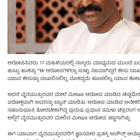
ಆರೋಪಿಸಿದರು. 17 ಮಹಿಳೆಯರಲ್ಲಿ ನಾಲ್ವರು ಮಾಧ್ಯಮದ ಮುಂದೆ ಬಂದ
ಹುಟ್ಟು ಹಾಕಿತ್ತು. ‘”ಈ ಆರೋಪಗಳೆಲ್ಲಾ ಸುಳ್ಳು, ನಿಜವಾಗಿದ್ದರೆ ಕ
ಯಾವ ಕೇಸನ್ನೂ ದಾಖಲಿಸಲಿಲ್ಲ, ಮೊಕದ್ದಮೆ ಹೂಡಲಿಲ್ಲ, ಯಾವ ಕೋರ್ಟಿ
ಆದರೆ ವೈರಮುತ್ತುರವರ ಮೇಲೆ ಮೀಟೂ ಆರೋಪ ಮಾಡಿದ ಚಿನ್ಮಯಿರವರನ್ನ
ಪರೋಕ್ಷವಾಗಿ ಅವರನ್ನು ಬ್ಯಾನ್ ಮಾಡಿತು. ಆರೋಪ ಮಾಡಿದ ಅನೇಕರಿಗೆ ಸಿ
ಸಹಾನುಭೂತಿ ತೋರಬೇಕಾಗಿದ್ದ ಪುರುಷ ಪ್ರಧಾನ ತಮಿಳು ಚಿತ್ರರಂಗ ಆರೋ
ಅಲ್ಲಿಗೆ ವೈರಮುತ್ತುರವರ ಮೇಲಿನ ಮೀಟೂ ಆರೋಪ ತಣ್ಣಗಾಗಿತ್ತು.
ಈಗ ಯಾವಾಗ ವೈರಮುತ್ತುರವರಿಗೆ ಜ್ಞಾನಪೀಠ ಪ್ರಶಸ್ತಿ ಅನೌನ್ಸ್ 