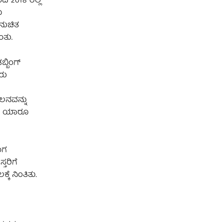
ದ 2018 ರಲ್ಲಿ
ು
ನುಚಿತ
ಂತು.
್ಬಿಂಗ್
ರು
ಲನವನ್ನು
ಡಿದ ಯಾರೂ
ಂಗ
ತರಿಗೆ
ೆ ನಿಂತಿತು.