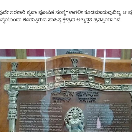
ವುದೇ ಸರಕಾರಿ ಕೃಪಾ ಪೋಷಿತ ಸಂಸ್ಥೆಗಳಾಗಲೀ ಕೊಡಮಾಡುವುದಿಲ್ಲ. ಆ ಪ್ರ
ದು ಕೊಡುತ್ತಿರುವ ಸಾಹಿತ್ಯ ಕ್ಷೇತ್ರದ ಅತ್ಯುನ್ನತ ಪ್ರಶಸ್ತಿಯಾಗಿದೆ‌.