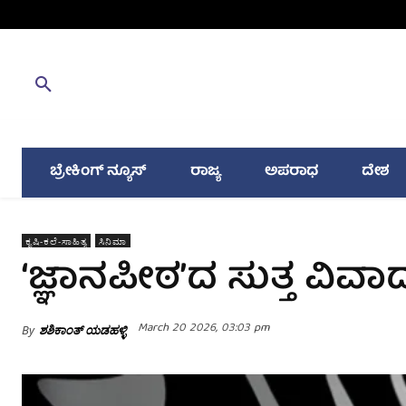
ಬ್ರೇಕಿಂಗ್ ನ್ಯೂಸ್
ರಾಜ್ಯ
ಅಪರಾಧ
ದೇಶ
ಕೃಷಿ-ಕಲೆ-ಸಾಹಿತ್ಯ
ಸಿನಿಮಾ
‘ಜ್ಞಾನಪೀಠ’ದ ಸುತ್ತ ವಿವಾ
March 20 2026, 03:03 pm
By
ಶಶಿಕಾಂತ್ ಯಡಹಳ್ಳಿ