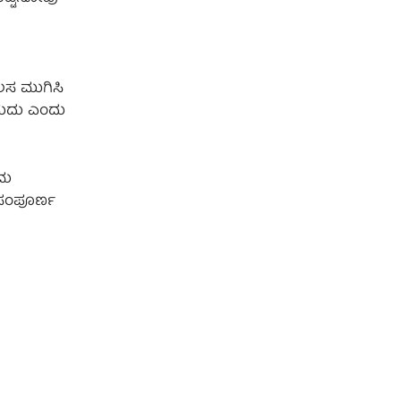
ೆಲಸ ಮುಗಿಸಿ
ಬಹುದು ಎಂದು
ರಮ
 ಸಂಪೂರ್ಣ