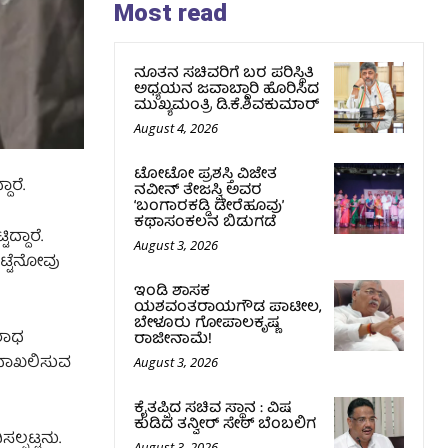
Most read
ನೂತನ ಸಚಿವರಿಗೆ ಬರ ಪರಿಸ್ಥಿತಿ
ಅಧ್ಯಯನ ಜವಾಬ್ದಾರಿ ಹೊರಿಸಿದ
ಮುಖ್ಯಮಂತ್ರಿ ಡಿ.ಕೆ.ಶಿವಕುಮಾರ್
August 4, 2026
ಟೋಟೋ ಪ್ರಶಸ್ತಿ ವಿಜೇತ
ಾರೆ.
ನವೀನ್ ತೇಜಸ್ವಿ ಅವರ
‘ಬಂಗಾರಕಡ್ಡಿ ಡೇರೆಹೂವು’
ಕಥಾಸಂಕಲನ ಬಿಡುಗಡೆ
್ದಾರೆ.
August 3, 2026
ಟ್ಟೆನೋವು
ಇಂಡಿ ಶಾಸಕ
ಯಶವಂತರಾಯಗೌಡ ಪಾಟೀಲ,
ಬೇಳೂರು ಗೋಪಾಲಕೃಷ್ಣ
ರಾಧ
ರಾಜೀನಾಮೆ!
 ದಾಖಲಿಸುವ
August 3, 2026
ಕೈತಪ್ಪಿದ ಸಚಿವ ಸ್ಥಾನ : ವಿಷ
ಕುಡಿದ ತನ್ವೀರ್‌ ಸೇಠ್‌ ಬೆಂಬಲಿಗ
್ಪಟ್ಟನು.
August 3, 2026