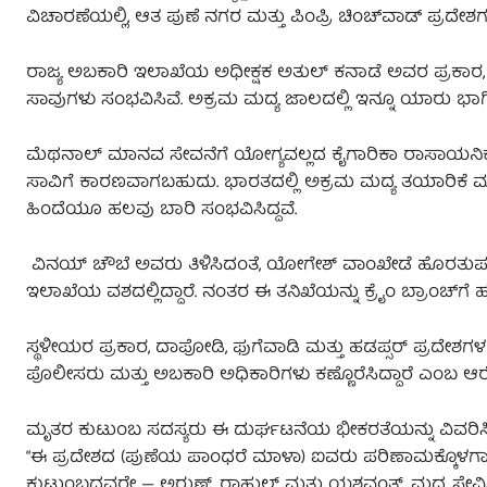
ವಿಚಾರಣೆಯಲ್ಲಿ, ಆತ ಪುಣೆ ನಗರ ಮತ್ತು ಪಿಂಪ್ರಿ ಚಿಂಚ್‌ವಾಡ್ ಪ್ರದೇ
ರಾಜ್ಯ ಅಬಕಾರಿ ಇಲಾಖೆಯ ಅಧೀಕ್ಷಕ ಅತುಲ್ ಕನಾಡೆ ಅವರ ಪ್ರಕಾರ,
ಸಾವುಗಳು ಸಂಭವಿಸಿವೆ. ಅಕ್ರಮ ಮದ್ಯ ಜಾಲದಲ್ಲಿ ಇನ್ನೂ ಯಾರು ಭಾಗಿಯ
ಮೆಥನಾಲ್ ಮಾನವ ಸೇವನೆಗೆ ಯೋಗ್ಯವಲ್ಲದ ಕೈಗಾರಿಕಾ ರಾಸಾಯನಿಕವ
ಸಾವಿಗೆ ಕಾರಣವಾಗಬಹುದು. ಭಾರತದಲ್ಲಿ ಅಕ್ರಮ ಮದ್ಯ ತಯಾರಿಕೆ 
ಹಿಂದೆಯೂ ಹಲವು ಬಾರಿ ಸಂಭವಿಸಿದ್ದವೆ.
ವಿನಯ್‌ ಚೌಬೆ ಅವರು ತಿಳಿಸಿದಂತೆ, ಯೋಗೇಶ್ ವಾಂಖೇಡೆ ಹೊರತುಪಡಿಸಿ
ಇಲಾಖೆಯ ವಶದಲ್ಲಿದ್ದಾರೆ. ನಂತರ ಈ ತನಿಖೆಯನ್ನು ಕ್ರೈಂ ಬ್ರಾಂಚ್‌ಗೆ ಹ
ಸ್ಥಳೀಯರ ಪ್ರಕಾರ, ದಾಪೋಡಿ, ಫುಗೆವಾಡಿ ಮತ್ತು ಹಡಪ್ಸರ್ ಪ್ರದೇಶಗಳ
ಪೊಲೀಸರು ಮತ್ತು ಅಬಕಾರಿ ಅಧಿಕಾರಿಗಳು ಕಣ್ಣೊರೆಸಿದ್ದಾರೆ ಎಂಬ ಆ
ಮೃತರ ಕುಟುಂಬ ಸದಸ್ಯರು ಈ ದುರ್ಘಟನೆಯ ಭೀಕರತೆಯನ್ನು ವಿವರಿಸಿದ್
“ಈ ಪ್ರದೇಶದ (ಪುಣೆಯ ಪಾಂಧರೆ ಮಾಳಾ) ಐವರು ಪರಿಣಾಮಕ್ಕೊಳಗಾದರು.
ಕುಟುಂಬದವರೇ — ಅರುಣ್, ರಾಹುಲ್ ಮತ್ತು ಯಶವಂತ್. ಮದ್ಯ ಸೇವಿಸ