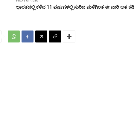
ಭಾರತದಲ್ಲಿ ಕಳೆದ 11 ವರ್ಷಗಳಲ್ಲಿ ಸುರಿದ ಮಳೆಗಿಂತ ಈ ಬಾರಿ ಅತ ಕ