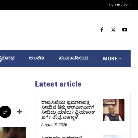
Sign in / Join
್ಯಶೋಧ
ಅಂಕಣ
ಸಂಪಾದಕೀಯ
MORE
Latest article
ರಾಷ್ಟ್ರನಿಷ್ಠೆಯ ಪ್ರಮಾಣಪತ್ರ
ನೀಡುವ ಹಕ್ಕು ಆರ್‌ಎಸ್‌ಎಸ್‌ಗೆ
ನೀಡಿದ್ದು ಯಾರು? ಪ್ರಿಯಾಂಕ್
ಖರ್ಗೆ ತೀವ್ರ ವಾಗ್ದಾಳಿ
August 8, 2026