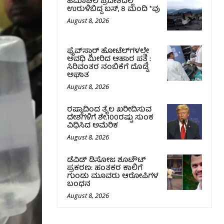
ಹಿಮಾಚಲ ಪ್ರದೇಶದಲ್ಲಿ
ಉರುಳಿಬಿದ್ದ ಬಸ್‌, 8 ಮಂದಿ *ವು
August 8, 2026
ಫೈವ್‌ಸ್ಟಾರ್ ಹೋಟೆಲ್‌ಗಳಲ್ಲೇ
ಅವಧಿ ಮೀರಿದ ಆಹಾರ ಪತ್ತೆ :
ಸಿರಿವಂತರ ನಂಬಿಕೆಗೆ ದೊಡ್ಡ
ಅಘಾತ
August 8, 2026
ರಷ್ಯಾದಿಂದ ತೈಲ ಖರೀದಿಸುವ
ದೇಶಗಳಿಗೆ ಶೇ.100ರಷ್ಟು ಸುಂಕ
ವಿಧಿಸಿದ ಅಮೆರಿಕ
August 8, 2026
ಡೆವಿಡ್ ಡಿಸೋಜ ಶೂಟೌಟ್
ಪ್ರಕರಣ: ಹಂತಕರ ಕಾಲಿಗೆ
ಗುಂಡು ಮೂವರು ಆರೋಪಿಗಳ
ಬಂಧನ
August 8, 2026