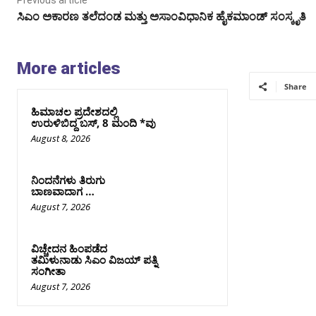
ಸಿಎಂ ಅಕಾರಣ ತಲೆದಂಡ ಮತ್ತು ಅಸಾಂವಿಧಾನಿಕ ಹೈಕಮಾಂಡ್ ಸಂಸ್ಕೃತಿ
More articles
Share
ಹಿಮಾಚಲ ಪ್ರದೇಶದಲ್ಲಿ
ಉರುಳಿಬಿದ್ದ ಬಸ್‌, 8 ಮಂದಿ *ವು
August 8, 2026
ನಿಂದನೆಗಳು ತಿರುಗು
ಬಾಣವಾದಾಗ …
August 7, 2026
ವಿಚ್ಚೇದನ ಹಿಂಪಡೆದ
ತಮಿಳುನಾಡು ಸಿಎಂ ವಿಜಯ್‌ ಪತ್ನಿ
ಸಂಗೀತಾ
August 7, 2026