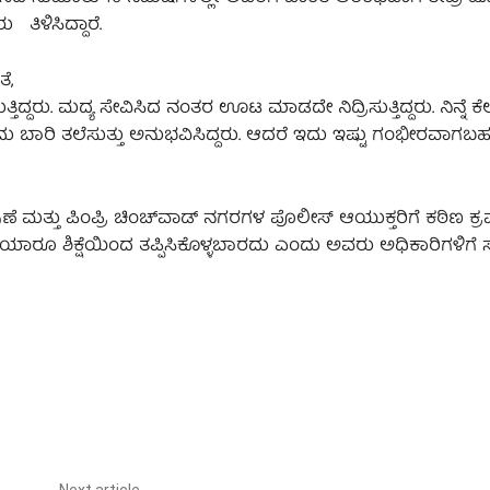
 ತಿಳಿಸಿದ್ದಾರೆ.
ೆ,
ತಿದ್ದರು. ಮದ್ಯ ಸೇವಿಸಿದ ನಂತರ ಊಟ ಮಾಡದೇ ನಿದ್ರಿಸುತ್ತಿದ್ದರು. ನಿನ್ನೆ ಕ
ಐದು ಬಾರಿ ತಲೆಸುತ್ತು ಅನುಭವಿಸಿದ್ದರು. ಆದರೆ ಇದು ಇಷ್ಟು ಗಂಭೀರವಾಗ
ಣೆ ಮತ್ತು ಪಿಂಪ್ರಿ ಚಿಂಚ್‌ವಾಡ್‌ ನಗರಗಳ ಪೊಲೀಸ್ ಆಯುಕ್ತರಿಗೆ ಕಠಿಣ ಕ್
ವ ಯಾರೂ ಶಿಕ್ಷೆಯಿಂದ ತಪ್ಪಿಸಿಕೊಳ್ಳಬಾರದು ಎಂದು ಅವರು ಅಧಿಕಾರಿಗಳಿಗೆ
Next article