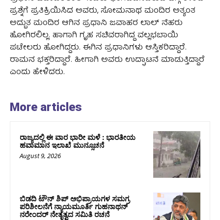
ಪ್ರಶ್ನೆಗೆ ಪ್ರತಿಕ್ರಿಯಿಸಿದ ಅವರು, ಸೋಮನಾಥ ಮಂದಿರ ಅತ್ಯಂತ
ಅದ್ಬುತ ಮಂದಿರ ಆಗಿನ ಪ್ರಧಾನಿ ಜವಾಹರ ಲಾಲ್ ನೆಹರು
ಹೋಗಿರಲಿಲ್ಲ. ಹಾಗಾಗಿ ಗೃಹ ಸಚಿವರಾಗಿದ್ದ ವಲ್ಲಭಬಾಯಿ
ಪಟೇಲರು ಹೋಗಿದ್ದರು. ಈಗಿನ ಪ್ರಧಾನಿಗಳು ಆಸ್ತಿಕರಿದ್ದಾರೆ.
ರಾಮನ ಭಕ್ತರಿದ್ದಾರೆ‌. ಹೀಗಾಗಿ ಅವರು ಉದ್ಘಾಟನೆ ಮಾಡುತ್ತಿದ್ದಾರೆ
ಎಂದು ಹೇಳಿದರು.
More articles
ರಾಜ್ಯದಲ್ಲಿ ಈ ವಾರ ಭಾರೀ ಮಳೆ : ಭಾರತೀಯ
ಹವಾಮಾನ ಇಲಾಖೆ ಮುನ್ಸೂಚನೆ
August 9, 2026
ಬಿಡದಿ ಟೌನ್ ಶಿಪ್ ಅಭಿಪ್ರಾಯಗಳ ಸಮಗ್ರ
ಪರಿಶೀಲನೆಗೆ ನ್ಯಾಯಮೂರ್ತಿ ಗುಹನಾಥನ್
ನರೇಂದರ್ ನೇತೃತ್ವದ ಸಮಿತಿ ರಚನೆ