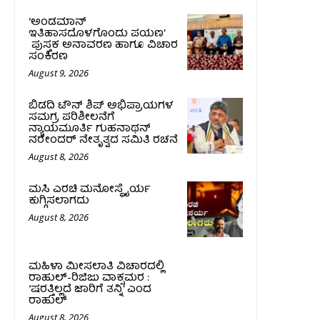
‘ಅಂಡಮಾನ್
ಇತಿಹಾಸದೊಳಗೊಂದು ಪಯಣ’
ಪುಸ್ತಕ ಅನಾವರಣ ಹಾಗೂ ವಿಚಾರ
ಸಂಕಿರಣ
August 9, 2026
ಬಿಡದಿ ಟೌನ್ ಶಿಪ್ ಅಭಿಪ್ರಾಯಗಳ
ಸಮಗ್ರ ಪರಿಶೀಲನೆಗೆ
ನ್ಯಾಯಮೂರ್ತಿ ಗುಹನಾಥನ್
ನರೇಂದರ್ ನೇತೃತ್ವದ ಸಮಿತಿ ರಚನೆ
August 8, 2026
ಮಸಿ ಎರಚಿ ಮನೋಸ್ಥೈರ್ಯ
ಕುಗ್ಗಿಸಲಾಗದು
August 8, 2026
ಮಹಿಳಾ ಮೀಸಲಾತಿ ವಿಚಾರದಲ್ಲಿ
ರಾಹುಲ್‌-ರಿಜಿಜು ವಾಕ್ಸಮರ :
‘ಷರತ್ತಿಲ್ಲದೆ ಜಾರಿಗೆ ತನ್ನಿ’ ಎಂದ
ರಾಹುಲ್‌
August 8, 2026