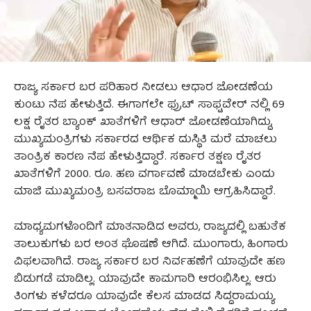
ರಾಜ್ಯ ಸರ್ಕಾರ ಬರ ಪರಿಹಾರ ನೀಡಲು ಆಧಾರ ಜೋಡಣೆಯ
ಕುಂಟು ನೆಪ ಹೇಳುತ್ತಿದೆ. ಈಗಾಗಲೇ ಫ್ರುಟ್ ಸಾಫ್ಟವೇರ್ ನಲ್ಲಿ 69
ಲಕ್ಷ ರೈತರ ಬ್ಯಾಂಕ್ ಖಾತೆಗಳಿಗೆ ಆಧಾರ್ ಜೋಡಣೆಯಾಗಿದ್ದು,
ಮುಖ್ಯಮಂತ್ರಿಗಳು ಸರ್ಕಾರದ ಆರ್ಥಿಕ ದುಸ್ಥಿತಿ ಮರೆ ಮಾಚಲು
ತಾಂತ್ರಿಕ ಕಾರಣ ನೆಪ ಹೇಳುತ್ತಿದ್ದಾರೆ. ಸರ್ಕಾರ ತಕ್ಷಣ ರೈತರ
ಖಾತೆಗಳಿಗೆ 2000. ರೂ. ಹಣ ವರ್ಗಾವಣೆ ಮಾಡಬೇಕು ಎಂದು
ಮಾಜಿ ಮುಖ್ಯಮಂತ್ರಿ ಬಸವರಾಜ ಬೊಮ್ಮಾಯಿ ಆಗ್ರಹಿಸಿದ್ದಾರೆ.
ಮಾಧ್ಯಮಗಳೊಂದಿಗೆ ಮಾತನಾಡಿದ ಅವರು, ರಾಜ್ಯದಲ್ಲಿ ಬಹುತೆಕ
ತಾಲುಕುಗಳು ಬರ ಅಂತ ಘೊಷಣೆ ಆಗಿದೆ. ಮುಂಗಾರು, ಹಿಂಗಾರು
ವಿಫಲವಾಗಿದೆ. ರಾಜ್ಯ ಸರ್ಕಾರ ಬರ ನಿರ್ವಹಣೆಗೆ ಯಾವುದೇ ಹಣ
ಬಿಡುಗಡೆ ಮಾಡಿಲ್ಲ. ಯಾವುದೇ ಕಾಮಗಾರಿ ಆರಂಭಿಸಿಲ್ಲ. ಆರು
ತಿಂಗಳು ಕಳೆದರೂ ಯಾವುದೇ ಕೆಲಸ ಮಾಡದ ಸಿದ್ದರಾಮಯ್ಯ