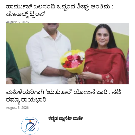
ಹಾರ್ಮುಜ್‌ ಜಲಸಂಧಿ ಒಪ್ಪಂದ ಶೀಘ್ರ ಅಂತಿಮ :
ಡೊನಾಲ್ಡ್‌ ಟ್ರಂಪ್‌
August 5, 2026
ಮಹಿಳೆಯರಿಗಾಗಿ ʼಋತುತಾರೆʼ ಯೋಜನೆ ಜಾರಿ : ನಟಿ
ರಮ್ಯಾ ರಾಯಭಾರಿ
August 5, 2026
ಕನ್ನಡ ಪ್ಲಾನೆಟ್ ವಾರ್ತೆ