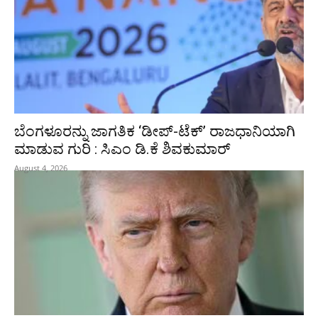
ಬೆಂಗಳೂರನ್ನು ಜಾಗತಿಕ ‘ಡೀಪ್-ಟೆಕ್’ ರಾಜಧಾನಿಯಾಗಿ
ಮಾಡುವ ಗುರಿ : ಸಿಎಂ ಡಿ.ಕೆ ಶಿವಕುಮಾರ್
August 4, 2026