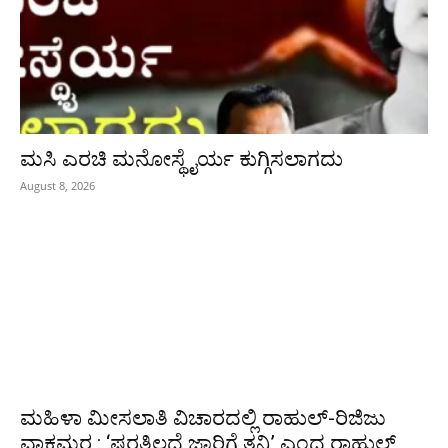
ಮಸಿ ಎರಚಿ ಮನೋಸ್ಥೈರ್ಯ ಕುಗ್ಗಿಸಲಾಗದು
August 8, 2026
ಮಹಿಳಾ ಮೀಸಲಾತಿ ವಿಚಾರದಲ್ಲಿ ರಾಹುಲ್‌-ರಿಜಿಜು
ವಾಕ್ಸಮರ : ‘ಷರತ್ತಿಲ್ಲದೆ ಜಾರಿಗೆ ತನ್ನಿ’ ಎಂದ ರಾಹುಲ್‌