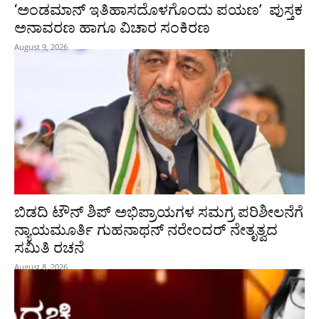
‘ಅಂಡಮಾನ್ ಇತಿಹಾಸದೊಳಗೊಂದು ಪಯಣ’ ಪುಸ್ತಕ
ಅನಾವರಣ ಹಾಗೂ ವಿಚಾರ ಸಂಕಿರಣ
August 9, 2026
ಬಿಡದಿ ಟೌನ್ ಶಿಪ್ ಅಭಿಪ್ರಾಯಗಳ ಸಮಗ್ರ ಪರಿಶೀಲನೆಗೆ
ನ್ಯಾಯಮೂರ್ತಿ ಗುಹನಾಥನ್ ನರೇಂದರ್ ನೇತೃತ್ವದ
ಸಮಿತಿ ರಚನೆ
August 8, 2026