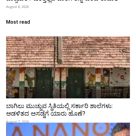
August 8, 2026
Most read
ಬಾಗಿಲು ಮುಚ್ಚುವ ಸ್ಥಿತಿಯಲ್ಲಿ ಸರ್ಕಾರಿ ಶಾಲೆಗಳು:
ಆಡಳಿತದ ಅಸಡ್ಡೆಗೆ ಯಾರು ಹೊಣೆ?
August 7, 2026