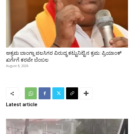
ಅಕ್ರಮ ಬಾಂಗ್ಲಾ ವಲಸಿಗರ ವಿರುದ್ಧ ಕಟ್ಟುನಿಟ್ಟಿನ ಕ್ರಮ: ಪ್ರಿಯಾಂಕ್
ಖರ್ಗೆಗೆ ಕರವೇ ಬೆಂಬಲ
August 8, 2026
Latest article