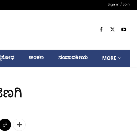
Sign in / Join
್ಯಶೋಧ
ಅಂಕಣ
ಸಂಪಾದಕೀಯ
MORE
ಿಣಗಿ