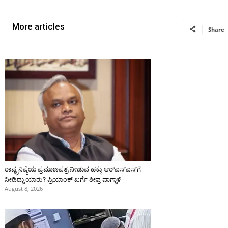
More articles
Share
ರಾಷ್ಟ್ರನಿಷ್ಠೆಯ ಪ್ರಮಾಣಪತ್ರ ನೀಡುವ ಹಕ್ಕು ಆರ್‌ಎಸ್‌ಎಸ್‌ಗೆ
ನೀಡಿದ್ದು ಯಾರು? ಪ್ರಿಯಾಂಕ್ ಖರ್ಗೆ ತೀವ್ರ ವಾಗ್ದಾಳಿ
August 8, 2026