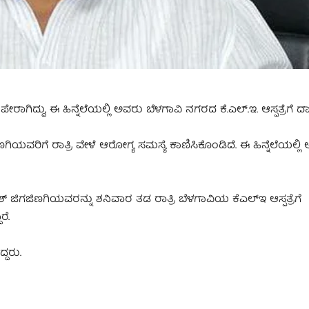
ಿದ್ದು, ಈ ಹಿನ್ನೆಲೆಯಲ್ಲಿ ಅವರು ಬೆಳಗಾವಿ ನಗರದ ಕೆ.ಎಲ್.ಇ. ಆಸ್ಪತ್ರೆಗೆ ದಾಖ
ಯವರಿಗೆ ರಾತ್ರಿ ವೇಳೆ ಆರೋಗ್ಯ ಸಮಸ್ಯೆ ಕಾಣಿಸಿಕೊಂಡಿದೆ. ಈ ಹಿನ್ನೆಲೆಯಲ್ಲಿ 
ೇಶ್ ಜಿಗಜಿಣಗಿಯವರನ್ನು ಶನಿವಾರ ತಡ ರಾತ್ರಿ ಬೆಳಗಾವಿಯ ಕೆಎಲ್‌ಇ ಆಸ್ಪತ್ರೆಗೆ
ರೆ.
್ದರು.