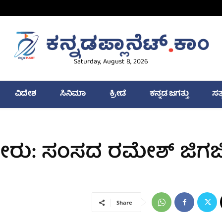
Saturday, August 8, 2026
ವಿದೇಶ
ಸಿನಿಮಾ
ಕ್ರೀಡೆ
ಕನ್ನಡ ಜಗತ್ತು
ಸತ
ುಪೇರು: ಸಂಸದ ರಮೇಶ್ ಜಿಗಜ
Share