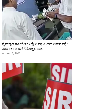
ಫೈವ್‌ಸ್ಟಾರ್ ಹೋಟೆಲ್‌ಗಳಲ್ಲೇ ಅವಧಿ ಮೀರಿದ ಆಹಾರ ಪತ್ತೆ :
ಸಿರಿವಂತರ ನಂಬಿಕೆಗೆ ದೊಡ್ಡ ಅಘಾತ
August 8, 2026