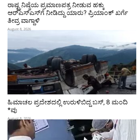
ರಾಷ್ಟ್ರನಿಷ್ಠೆಯ ಪ್ರಮಾಣಪತ್ರ ನೀಡುವ ಹಕ್ಕು
ಆರ್‌ಎಸ್‌ಎಸ್‌ಗೆ ನೀಡಿದ್ದು ಯಾರು? ಪ್ರಿಯಾಂಕ್ ಖರ್ಗೆ
ತೀವ್ರ ವಾಗ್ದಾಳಿ
August 8, 2026
ಹಿಮಾಚಲ ಪ್ರದೇಶದಲ್ಲಿ ಉರುಳಿಬಿದ್ದ ಬಸ್‌, 8 ಮಂದಿ
*ವು
August 8, 2026