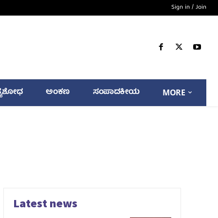
Sign in / Join
್ಯಶೋಧ
ಅಂಕಣ
ಸಂಪಾದಕೀಯ
MORE
Latest news