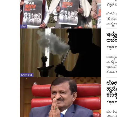
ಕನ್ನಡ ಪ್
ಬಿಜೆಪಿ 
10 ವರ್
ಮಲ್ಲಿಕ
ದೇಶ
ಇನ್ನ
ಆದೇ
ಕನ್ನಡ ಪ್
ರಾಜ್ಯಾ
ಮತ್ತು 
ಇಲಾಖೆ ಆದೇಶ ಹೊರಡ
ತಂಬಾಕು
PODCAST
ಲೋಕ
ಹೃದ್
ಕಣಕ್
ಕನ್ನಡ ಪ್
ಬೆಂಗಳೂ
ಸಡಿಲಗೊ