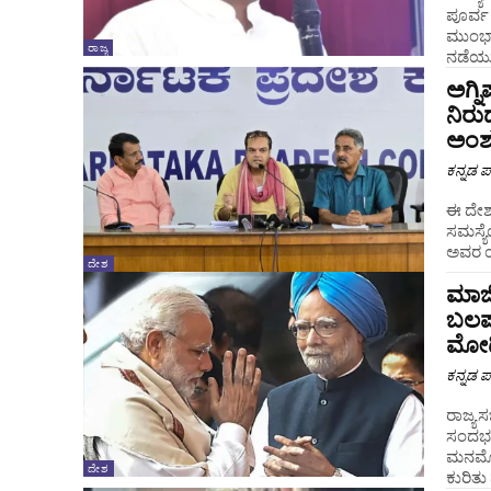
ಪೂರ್ವ
ಮುಂಭಾ
ರಾಜ್ಯ
ನಡೆಯುತ್
ಅಗ್
ನಿರು
ಅಂಶ
ಕನ್ನಡ ಪ್
ಈ ದೇಶದ
ಸಮಸ್ಯೆ
ಅವರ ಯೋ
ದೇಶ
ಮಾಜಿ
ಬಲಪ
ಮೋದಿ
ಕನ್ನಡ ಪ್
ರಾಜ್ಯಸ
ಸಂದರ್ಭ
ಮನಮೋಹನ್ 
ದೇಶ
ಕುರಿತು 