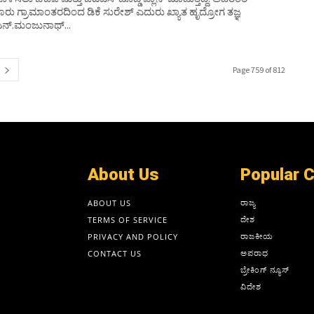
ರು ಗ್ರಾಮಾಂತರದಿಂದ ಡಿಕೆ ಸುರೇಶ್ ಎದುರು ಖ್ಯಾತ ಹೃದ್ರೋಗ ತಜ್ಞ
ಎನ್‌.ಮಂಜುನಾಥ್‌...
Page 759 of 812
About Us
Popular 
ರಾಜ್ಯ
ABOUT US
ದೇಶ
TERMS OF SERVICE
ರಾಜಕೀಯ
PRIVACY AND POLICY
ಅಪರಾಧ
CONTACT US
ಬ್ರೇಕಿಂಗ್ ನ್ಯೂಸ್
ವಿದೇಶ