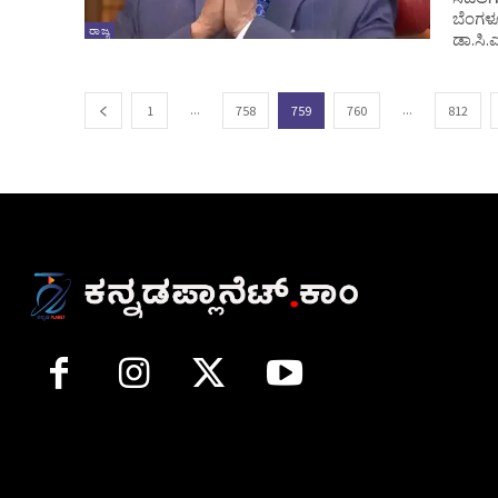
ಬೆಂಗಳೂ
ರಾಜ್ಯ
ಡಾ.ಸಿ.
...
...
1
758
759
760
812