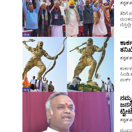
ಕನ್ನಡ ಪ್
ತೆರಿಗೆ
ಮಂತರ್‌
ಬೆನ್ನಲ
ದೇಶ
ಕಾರ್
ತನಿಖ
ಕನ್ನಡ ಪ್
ಕಾರ್ಕ
ಸಿಐಡಿ ತನ
ಪಾರ್ಕ್
ರಾಜ್ಯ
ನಮ್ಮ
ಜನಸ್
ಟ್ವೀಟ
ಕನ್ನಡ ಪ್
ಮುಖ್ಯ