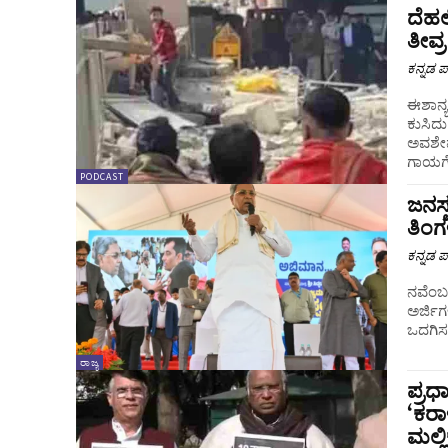
ದೆಹಲ
ತೀವ್
ಕನ್ನಡ ಪ್
ಈಶಾನ್
ಕುಸಿದು
ಅವಶೇಷಗ
ಗಾಯಗೊಂ
PODCAST
ಜನಸ್
ತಿಂಗ
ಕನ್ನಡ ಪ್
ನವೆಂಬ
ಅರ್ಜಿಗ
ಒದಗಿಸಲ
ರಾಜ್ಯ
ಪ್ರ
‘ಕರಾ
ಮಲ್ಲ