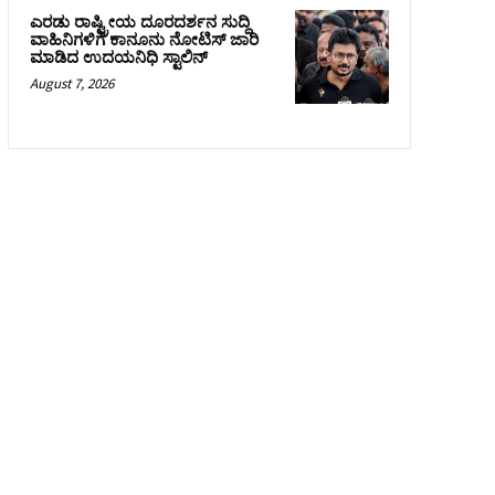
ಎರಡು ರಾಷ್ಟ್ರೀಯ ದೂರದರ್ಶನ ಸುದ್ದಿ
ವಾಹಿನಿಗಳಿಗೆ ಕಾನೂನು ನೋಟಿಸ್ ಜಾರಿ
ಮಾಡಿದ ಉದಯನಿಧಿ ಸ್ಟಾಲಿನ್
August 7, 2026